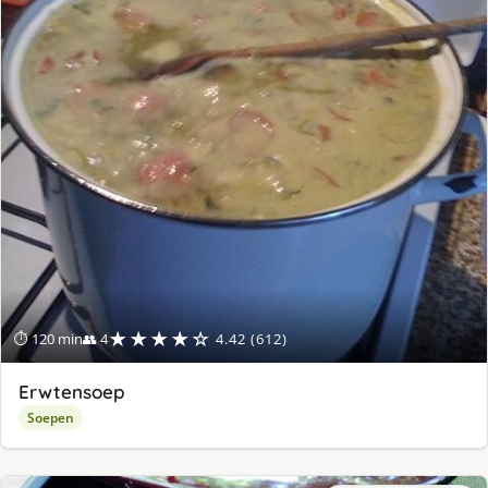
★★★★☆
⏱ 120 min
👥 4
4.42 (612)
Erwtensoep
Soepen