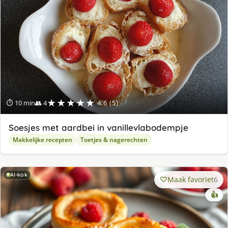
★★★★★
⏱ 10 min
👥 4
4.6 (5)
Soesjes met aardbei in vanillevlabodempje
Makkelijke recepten
Toetjes & nagerechten
AI-kok
Maak favoriet
6
👍