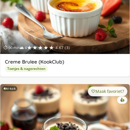
★★★★★
⏱ 90 min
👥 4
4.67 (3)
Creme Brulee (KookClub)
Toetjes & nagerechten
AI-kok
Maak favoriet
7
👍