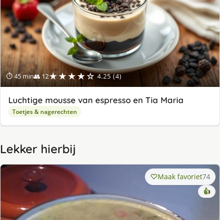
★★★★☆
⏱ 45 min
👥 12
4.25 (4)
Luchtige mousse van espresso en Tia Maria
Toetjes & nagerechten
Lekker hierbij
Maak favoriet
74
👍