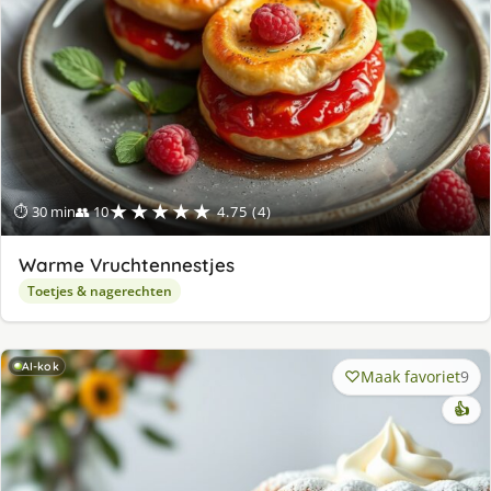
★★★★★
⏱ 30 min
👥 10
4.75 (4)
Warme Vruchtennestjes
Toetjes & nagerechten
AI-kok
Maak favoriet
9
👍