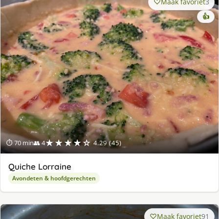
Maak favoriet
3
👍
★★★★☆
⏱ 70 min
👥 4
4.29 (45)
Quiche Lorraine
Avondeten & hoofdgerechten
Maak favoriet
91