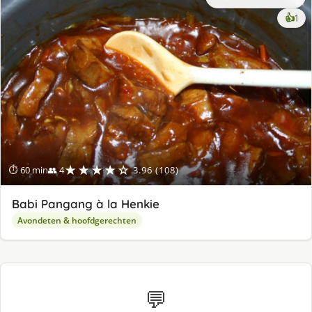
ke
👍
1
lek
ge
★★★★☆
⏱ 60 min
👥 4
3.96 (108)
Babi Pangang à la Henkie
Avondeten & hoofdgerechten
💬