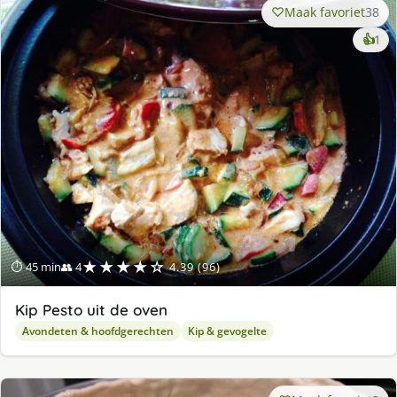
Maak favoriet
38
ke
👍
1
lek
ge
★★★★☆
⏱ 45 min
👥 4
4.39 (96)
Kip Pesto uit de oven
Avondeten & hoofdgerechten
Kip & gevogelte