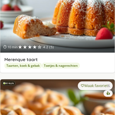
★★★★☆
⏱ 10 min
4.2 (5)
Merenque taart
Taarten, koek & gebak
Toetjes & nagerechten
AI-kok
Maak favoriet
6
👍