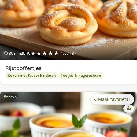
★★★★★
⏱ 30 min
👥 10
4.67 (3)
Rijstpoffertjes
Koken met & voor kinderen
Toetjes & nagerechten
AI-kok
Maak favoriet
11
👍