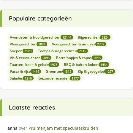
Populaire categorieën
Avondeten & hoofdgerechten
Bijgerechten
12144
3824
Vleesgerechten
Voorgerechten & amuses
3024
2759
Soepen
Toetjes & nagerechten
2120
2115
Vis & zeevruchten
Borrelhapjes & tapas
2095
2015
Taarten, koek & gebak
BBQ & buiten koken
1975
1434
Pasta & rijst
Groenten
Kip & gevogelte
1419
1312
1297
Salades
Gezonde recepten
1216
1177
Laatste reacties
anna
over
Pruimenjam met speculaaskruiden