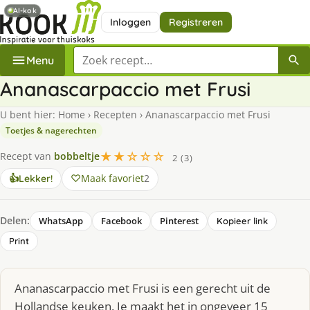
AI-kok
Inloggen
Registreren
Zoek een recept
Menu
Ananascarpaccio met Frusi
U bent hier:
Home
›
Recepten
›
Ananascarpaccio met Frusi
Toetjes & nagerechten
★★☆☆☆
Recept van
bobbeltje
2 (3)
Maak favoriet
2
👍
Lekker!
Delen:
WhatsApp
Facebook
Pinterest
Kopieer link
Print
Ananascarpaccio met Frusi is een gerecht uit de
Hollandse keuken. Je maakt het in ongeveer 15