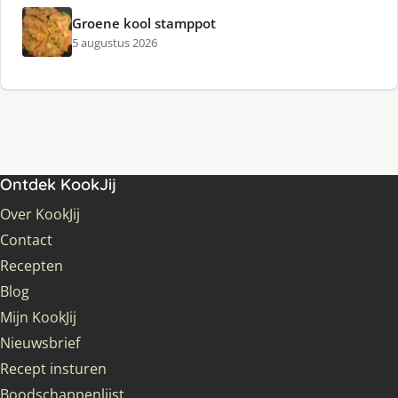
Groene kool stamppot
5 augustus 2026
Ontdek KookJij
Over KookJij
Contact
Recepten
Blog
Mijn KookJij
Nieuwsbrief
Recept insturen
Boodschappenlijst