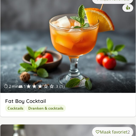
👍
★★★☆☆
⏱ 2 min
👥 1
3 (1)
Fat Boy Cocktail
Cocktails
Dranken & cocktails
Maak favoriet
2