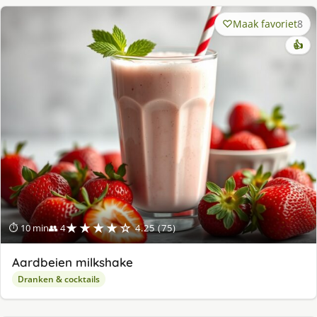
Maak favoriet
8
👍
★★★★☆
⏱ 10 min
👥 4
4.25 (75)
Aardbeien milkshake
Dranken & cocktails