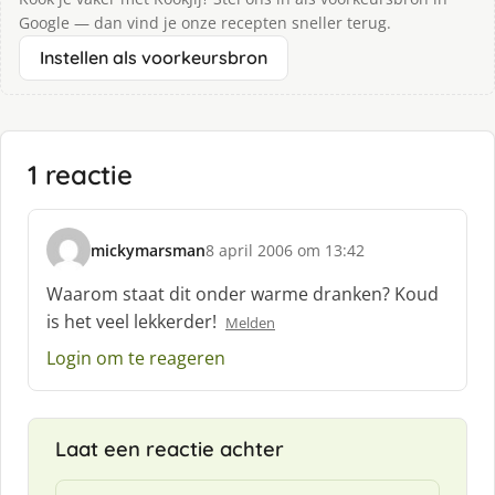
Google — dan vind je onze recepten sneller terug.
Instellen als voorkeursbron
1 reactie
mickymarsman
8 april 2006 om 13:42
s
c
Waarom staat dit onder warme dranken? Koud
h
is het veel lekkerder!
Melden
r
e
Login om te reageren
e
f
:
Laat een reactie achter