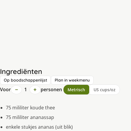
Ingrediënten
Op boodschappenlijst
Plan in weekmenu
−
+
Voor
1
personen
Metrisch
US cups/oz
75 mililiter koude thee
75 mililiter ananassap
enkele stukjes ananas (uit blik)