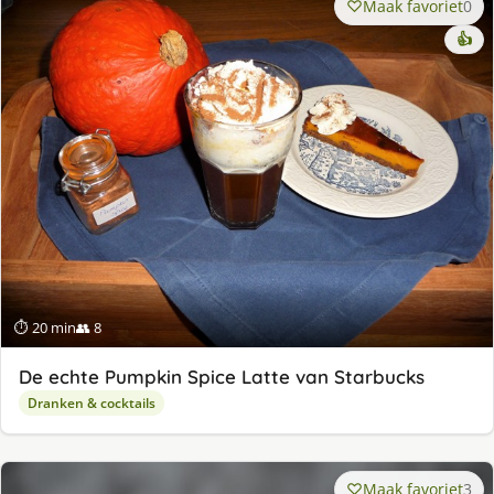
Maak favoriet
0
👍
⏱ 20 min
👥 8
De echte Pumpkin Spice Latte van Starbucks
Dranken & cocktails
Maak favoriet
3