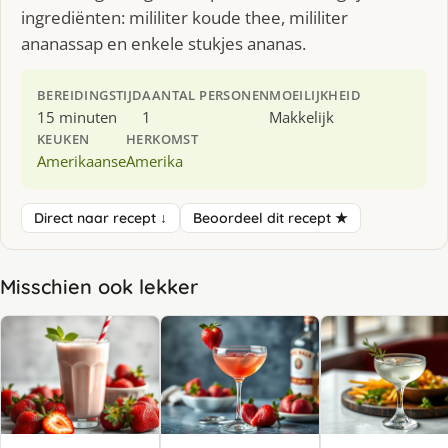
ingrediënten: mililiter koude thee, mililiter
ananassap en enkele stukjes ananas.
BEREIDINGSTIJD
AANTAL PERSONEN
MOEILIJKHEID
15 minuten
1
Makkelijk
KEUKEN
HERKOMST
Amerikaanse
Amerika
Direct naar recept ↓
Beoordeel dit recept ★
Misschien ook lekker