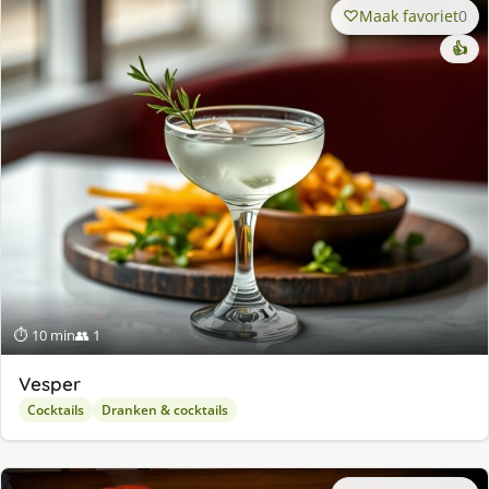
Maak favoriet
0
👍
⏱ 10 min
👥 1
Vesper
Cocktails
Dranken & cocktails