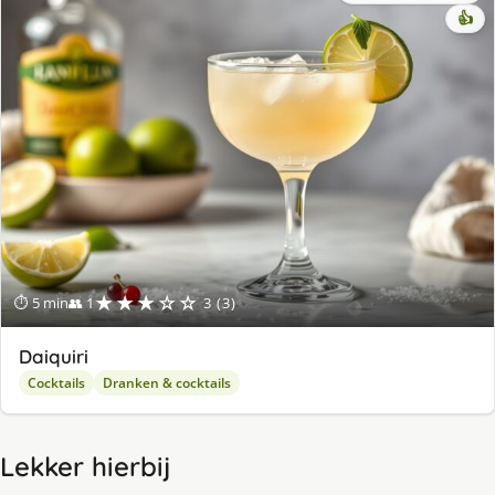
👍
★★★☆☆
⏱ 5 min
👥 1
3 (3)
Daiquiri
Cocktails
Dranken & cocktails
Lekker hierbij