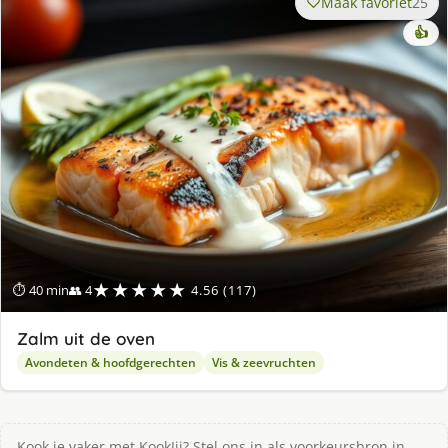
Maak favoriet
25
👍
★★★★★
⏱ 40 min
👥 4
4.56 (117)
Zalm uit de oven
Avondeten & hoofdgerechten
Vis & zeevruchten
Kook je vaker met KookJij? Stel ons in als voorkeursbron in