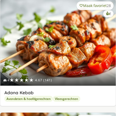
Maak favoriet
28
ke
👍
1
lek
ge
★★★★★
👥 4
4.67 (141)
Adana Kebab
Avondeten & hoofdgerechten
Vleesgerechten