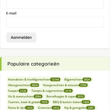
E-mail
Aanmelden
Populaire categorieën
Avondeten & hoofdgerechten
Bijgerechten
12144
3824
Vleesgerechten
Voorgerechten & amuses
3024
2759
Soepen
Toetjes & nagerechten
2120
2115
Vis & zeevruchten
Borrelhapjes & tapas
2094
2015
Taarten, koek & gebak
BBQ & buiten koken
1975
1434
Pasta & rijst
Groenten
Kip & gevogelte
1419
1312
1297