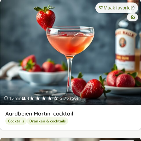
Maak favoriet
9
👍
★★★★☆
⏱ 15 min
👥 4
3.76 (50)
Aardbeien Martini cocktail
Cocktails
Dranken & cocktails