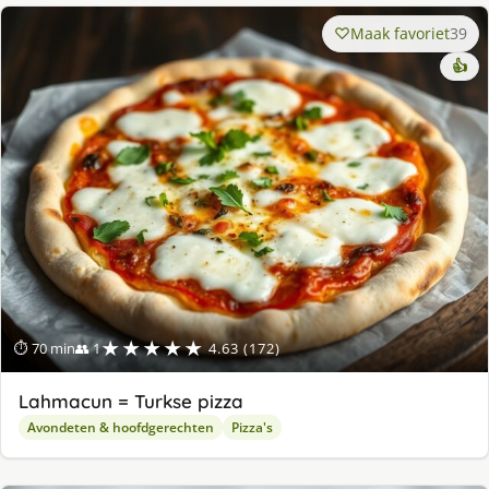
Maak favoriet
39
👍
★★★★★
⏱ 70 min
👥 1
4.63 (172)
Lahmacun = Turkse pizza
Avondeten & hoofdgerechten
Pizza's