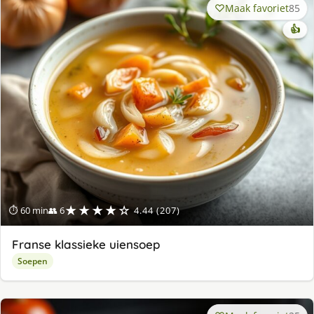
Maak favoriet
85
👍
★★★★☆
⏱ 60 min
👥 6
4.44 (207)
Franse klassieke uiensoep
Soepen