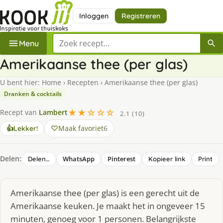
Inloggen
Registreren
Zoek een recept
Menu
Amerikaanse thee (per glas)
U bent hier:
Home
›
Recepten
›
Amerikaanse thee (per glas)
Dranken & cocktails
★★☆☆☆
Recept van
Lambert
2.1 (10)
Maak favoriet
6
👍
Lekker!
Delen:
WhatsApp
Pinterest
Delen…
Kopieer link
Print
Amerikaanse thee (per glas) is een gerecht uit de
Amerikaanse keuken. Je maakt het in ongeveer 15
minuten, genoeg voor 1 personen. Belangrijkste