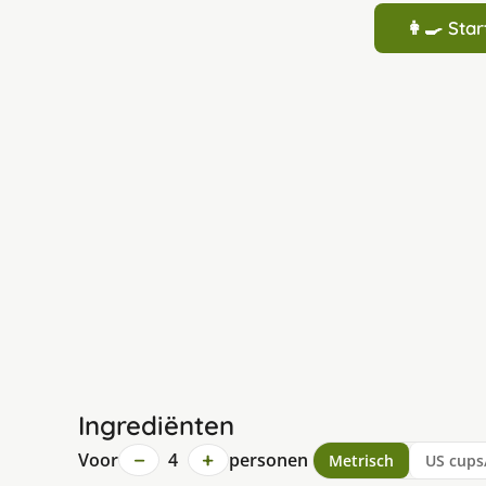
👩‍🍳 St
Ingrediënten
−
+
Voor
4
personen
Metrisch
US cups