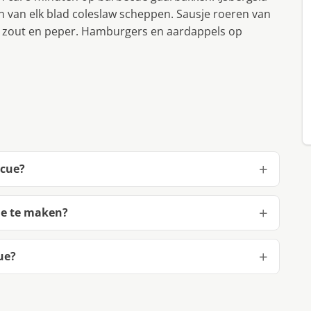
n van elk blad coleslaw scheppen. Sausje roeren van
 zout en peper. Hamburgers en aardappels op
ecue?
ue te maken?
ue?