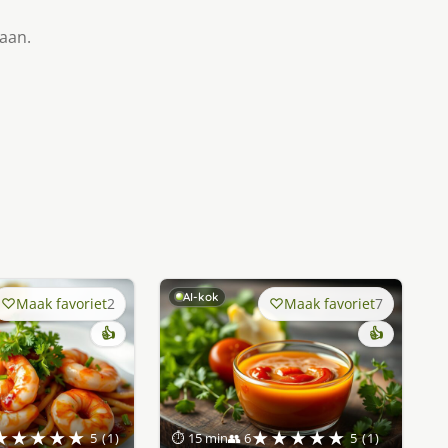
taan.
AI-kok
Maak favoriet
2
Maak favoriet
7
👍
👍
★★★★★
★★★★★
5 (1)
⏱ 15 min
👥 6
5 (1)