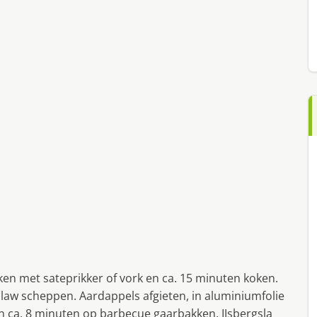
en met sateprikker of vork en ca. 15 minuten koken.
eslaw scheppen. Aardappels afgieten, in aluminiumfolie
 ca. 8 minuten op barbecue gaarbakken. IJsbergsla