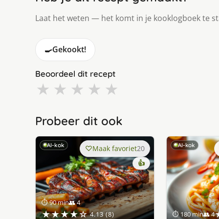
Laat het weten — het komt in je kooklogboek te s
🍳
Gekookt!
Beoordeel dit recept
★
★
★
★
★
Probeer dit ook
AI-kok
AI-kok
Maak favoriet
20
👍
⏱ 90 min
👥 4
★★★★☆
4.13 (8)
⏱ 180 min
👥 4