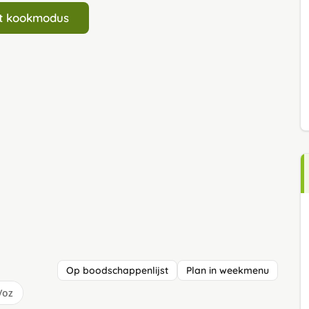
art kookmodus
Op boodschappenlijst
Plan in weekmenu
/oz