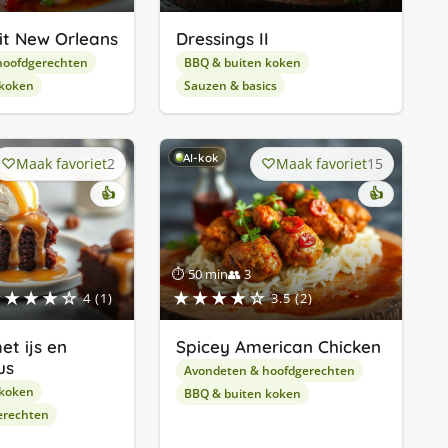
it New Orleans
Dressings II
hoofdgerechten
BBQ & buiten koken
 koken
Sauzen & basics
AI-kok
Maak favoriet
2
Maak favoriet
15
👍
👍
⏱ 50 min
👥 3
★★★★☆
★★★★☆
4 (1)
3.5 (2)
et ijs en
Spicey American Chicken
us
Avondeten & hoofdgerechten
 koken
BBQ & buiten koken
erechten