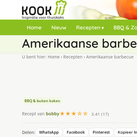
Home
Nieuw
Recepten
BBQ & Z
Amerikaanse barb
U bent hier:
Home
›
Recepten
›
Amerikaanse barbecue
BBQ & buiten koken
★★★☆☆
Recept van
bobby
3.41 (17)
Delen:
WhatsApp
Facebook
Pinterest
Kopieer li