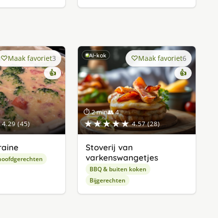
AI-kok
Maak favoriet
3
Maak favoriet
6
👍
👍
⏱ 2 min
👥 4
★★★★★
4.29 (45)
4.57 (28)
raine
Stoverij van
varkenswangetjes
hoofdgerechten
BBQ & buiten koken
Bijgerechten