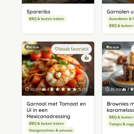
Spareribs
Garnalen u
BBQ & buiten koken
Avondeten & 
BBQ & buiten
AI-kok
AI-kok
Maak favoriet
4
👍
★★★★★
⏱ 60 min
👥 4
5 (1)
⏱ 35 min
👥 4
Garnaal met Tomaat en
Brownies m
Ui in een
karamelsa
Mexicanadressing
BBQ & buiten
BBQ & buiten koken
Toetjes & nag
Voorgerechten & amuses