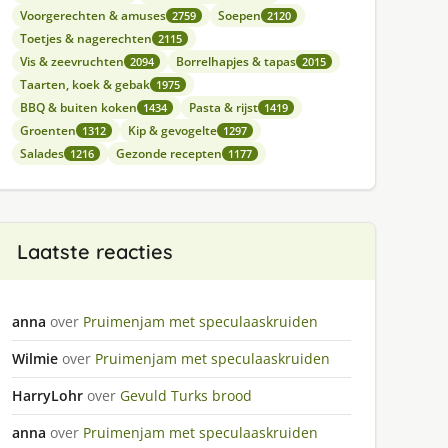
Voorgerechten & amuses
Soepen
2759
2120
Toetjes & nagerechten
2115
Vis & zeevruchten
Borrelhapjes & tapas
2094
2015
Taarten, koek & gebak
1975
BBQ & buiten koken
Pasta & rijst
1434
1419
Groenten
Kip & gevogelte
1312
1297
Salades
Gezonde recepten
1216
1177
Laatste reacties
anna
over
Pruimenjam met speculaaskruiden
Wilmie
over
Pruimenjam met speculaaskruiden
HarryLohr
over
Gevuld Turks brood
anna
over
Pruimenjam met speculaaskruiden