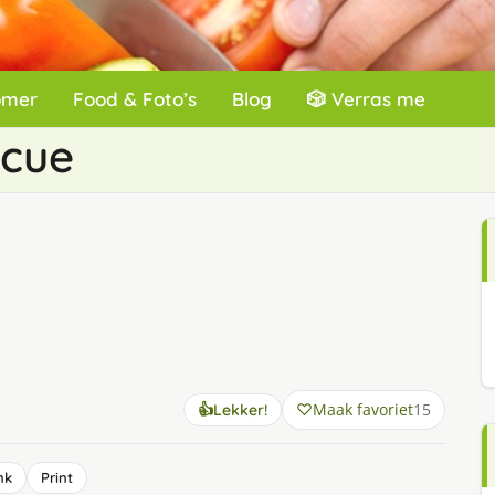
omer
Food & Foto’s
Blog
🎲 Verras me
ecue
Maak favoriet
15
👍
Lekker!
nk
Print