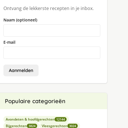
Ontvang de lekkerste recepten in je inbox.
Naam (optioneel)
E-mail
Aanmelden
Populaire categorieën
Avondeten & hoofdgerechten
12144
Bijgerechten
Vleesgerechten
3824
3024