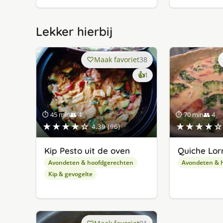
Lekker hierbij
Maak favoriet
38
keer
👍
1
lekker
gevonden
⏱ 45 min
👥 4
⏱ 70 min
👥 4
★★★★☆
★★★★☆
4.39 (96)
Kip Pesto uit de oven
Quiche Lor
Avondeten & hoofdgerechten
Avondeten & 
Kip & gevogelte