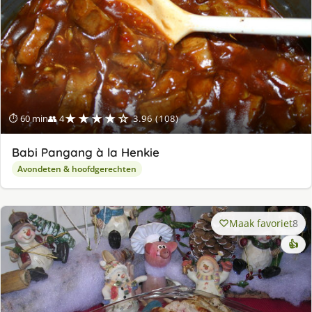
★★★★☆
⏱ 60 min
👥 4
3.96 (108)
Babi Pangang à la Henkie
Avondeten & hoofdgerechten
Maak favoriet
8
👍