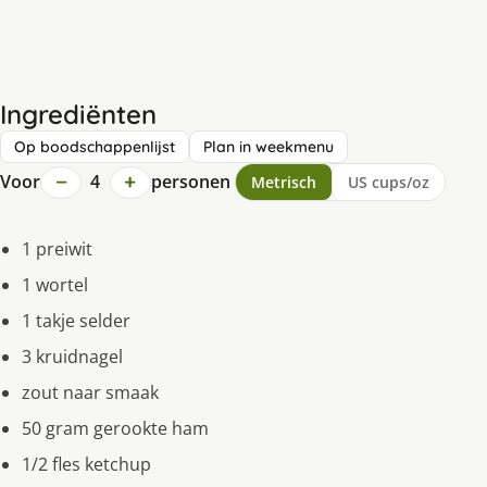
Ingrediënten
Op boodschappenlijst
Plan in weekmenu
−
+
Voor
4
personen
Metrisch
US cups/oz
1 preiwit
1 wortel
1 takje selder
3 kruidnagel
zout naar smaak
50 gram gerookte ham
1/2 fles ketchup