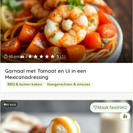
★★★★★
⏱ 60 min
👥 4
5 (1)
Garnaal met Tomaat en Ui in een
Mexicanadressing
BBQ & buiten koken
Voorgerechten & amuses
AI-kok
Maak favoriet
2
👍