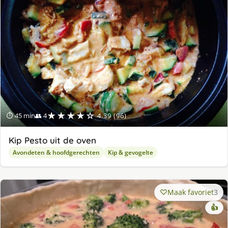
ge
★★★★☆
⏱ 45 min
👥 4
4.39 (96)
Kip Pesto uit de oven
Avondeten & hoofdgerechten
Kip & gevogelte
Maak favoriet
3
👍