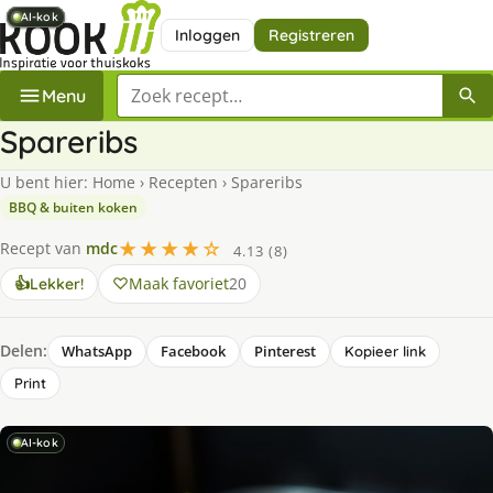
AI-kok
AI-kok
AI-kok
AI-kok
AI-kok
Inloggen
Registreren
Zoek een recept
Menu
Spareribs
U bent hier:
Home
›
Recepten
›
Spareribs
BBQ & buiten koken
★★★★☆
Recept van
mdc
4.13 (8)
Maak favoriet
20
👍
Lekker!
Delen:
WhatsApp
Facebook
Pinterest
Kopieer link
Print
AI-kok