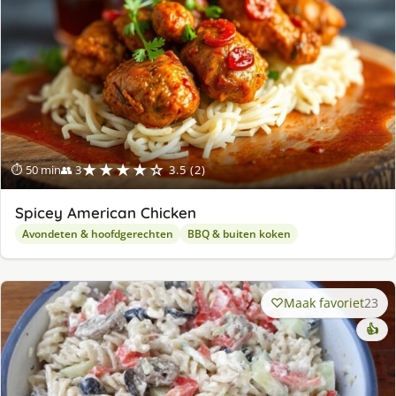
★★★★☆
⏱ 50 min
👥 3
3.5 (2)
Spicey American Chicken
Avondeten & hoofdgerechten
BBQ & buiten koken
Maak favoriet
23
👍