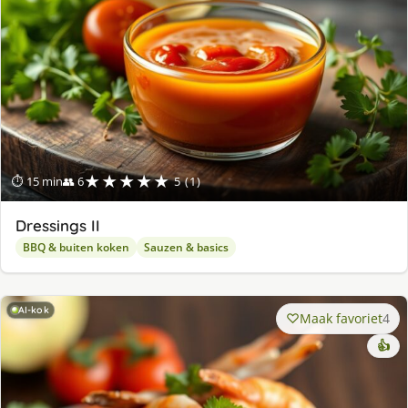
★★★★★
⏱ 15 min
👥 6
5 (1)
Dressings II
BBQ & buiten koken
Sauzen & basics
AI-kok
Maak favoriet
4
👍