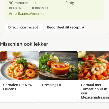
90 minuten
4
Pittig
KEUKEN
HERKOMST
Amerikaanse
Amerika
Direct naar recept ↓
Beoordeel dit recept ★
Misschien ook lekker
Garnalen uit New
Dressings II
Garnaal met
Orleans
Tomaat en Ui in
een
Mexicanadressi