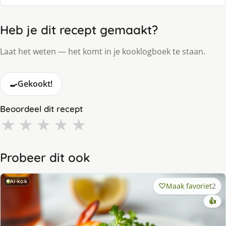
Heb je dit recept gemaakt?
Laat het weten — het komt in je kooklogboek te staan.
🍳
Gekookt!
Beoordeel dit recept
★
★
★
★
★
Probeer dit ook
AI-kok
Maak favoriet
2
👍