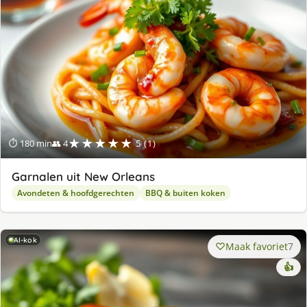
★★★★★
⏱ 180 min
👥 4
5 (1)
Garnalen uit New Orleans
Avondeten & hoofdgerechten
BBQ & buiten koken
AI-kok
Maak favoriet
7
👍