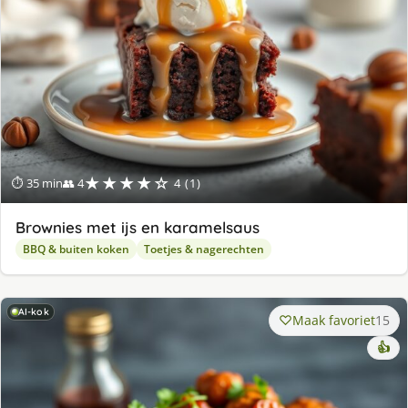
★★★★☆
⏱ 35 min
👥 4
4 (1)
Brownies met ijs en karamelsaus
BBQ & buiten koken
Toetjes & nagerechten
AI-kok
Maak favoriet
15
👍