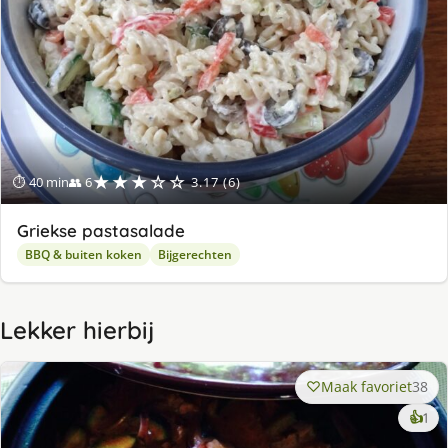
★★★☆☆
⏱ 40 min
👥 6
3.17 (6)
Griekse pastasalade
BBQ & buiten koken
Bijgerechten
Lekker hierbij
Maak favoriet
38
ke
👍
1
lek