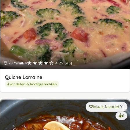
★★★★☆
⏱ 70 min
👥 4
4.29 (45)
Quiche Lorraine
Avondeten & hoofdgerechten
Maak favoriet
91
ke
👍
1
lek
ge