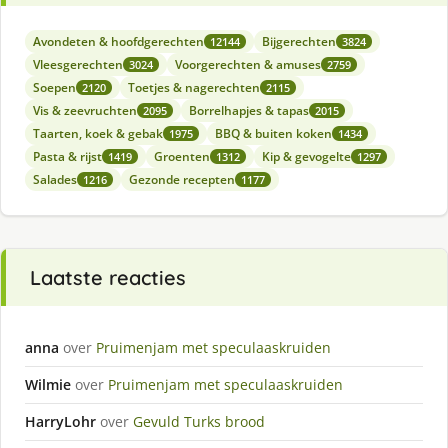
Avondeten & hoofdgerechten
Bijgerechten
12144
3824
Vleesgerechten
Voorgerechten & amuses
3024
2759
Soepen
Toetjes & nagerechten
2120
2115
Vis & zeevruchten
Borrelhapjes & tapas
2095
2015
Taarten, koek & gebak
BBQ & buiten koken
1975
1434
Pasta & rijst
Groenten
Kip & gevogelte
1419
1312
1297
Salades
Gezonde recepten
1216
1177
Laatste reacties
anna
over
Pruimenjam met speculaaskruiden
Wilmie
over
Pruimenjam met speculaaskruiden
HarryLohr
over
Gevuld Turks brood