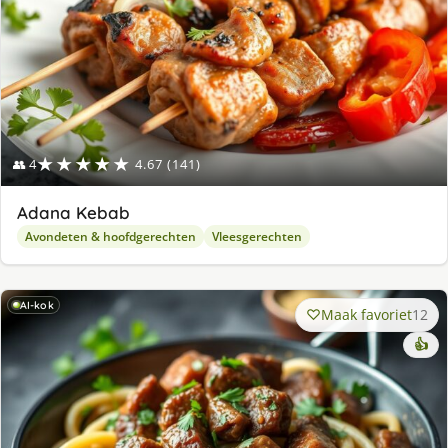
★★★★★
👥 4
4.67 (141)
Adana Kebab
Avondeten & hoofdgerechten
Vleesgerechten
AI-kok
Maak favoriet
12
👍