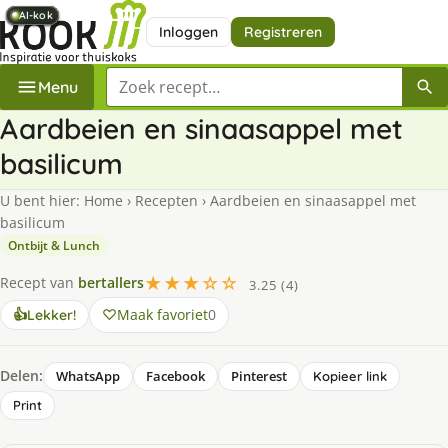
AI-kok
AI-kok
AI-kok
AI-kok
AI-kok
AI-kok
AI-kok
AI-kok
Inloggen
Registreren
Zoek een recept
Menu
Aardbeien en sinaasappel met
basilicum
U bent hier:
Home
›
Recepten
›
Aardbeien en sinaasappel met
basilicum
Ontbijt & Lunch
★★★☆☆
Recept van
bertallers
3.25 (4)
Maak favoriet
0
👍
Lekker!
Delen:
WhatsApp
Facebook
Pinterest
Kopieer link
Print