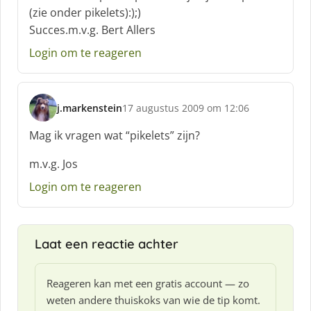
r
(zie onder pikelets):);)
e
Succes.m.v.g. Bert Allers
e
f
Login om te reageren
:
j.markenstein
17 augustus 2009 om 12:06
s
c
Mag ik vragen wat “pikelets” zijn?
h
r
m.v.g. Jos
e
Login om te reageren
e
f
:
Laat een reactie achter
Reageren kan met een gratis account — zo
weten andere thuiskoks van wie de tip komt.