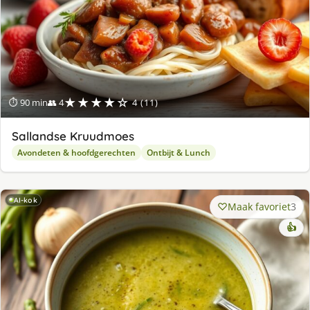
★★★★☆
⏱ 90 min
👥 4
4 (11)
Sallandse Kruudmoes
Avondeten & hoofdgerechten
Ontbijt & Lunch
AI-kok
Maak favoriet
3
👍