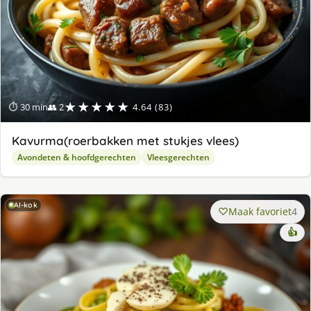
★★★★★
⏱ 30 min
👥 2
4.64 (83)
Kavurma(roerbakken met stukjes vlees)
Avondeten & hoofdgerechten
Vleesgerechten
AI-kok
Maak favoriet
4
👍