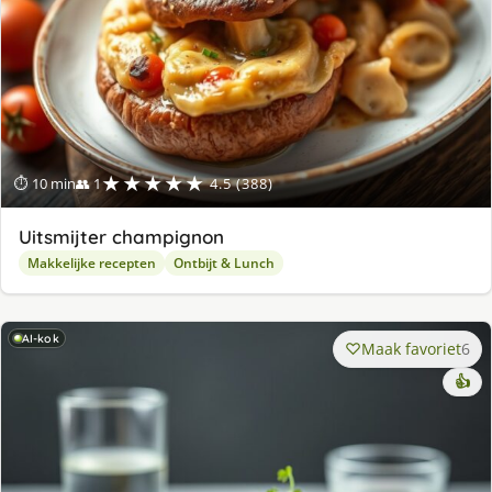
★★★★★
⏱ 10 min
👥 1
4.5 (388)
Uitsmijter champignon
Makkelijke recepten
Ontbijt & Lunch
AI-kok
Maak favoriet
6
👍