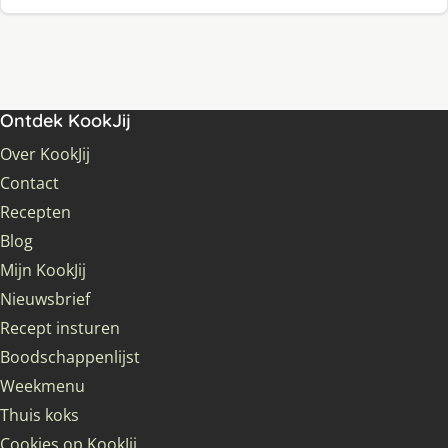
Ontdek KookJij
Over KookJij
Contact
Recepten
Blog
Mijn KookJij
Nieuwsbrief
Recept insturen
Boodschappenlijst
Weekmenu
Thuis koks
Cookies op KookJij