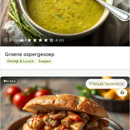
★★★★☆
⏱ 30 min
👥 4
4 (6)
Groene aspergesoep
Ontbijt & Lunch
Soepen
AI-kok
Maak favoriet
26
👍