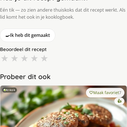
Eén tik — zo zien andere thuiskoks dat dit recept werkt. Als
lid komt het ook in je kooklogboek.
🍳
Ik heb dit gemaakt
Beoordeel dit recept
★
★
★
★
★
Probeer dit ook
AI-kok
Maak favoriet
7
👍