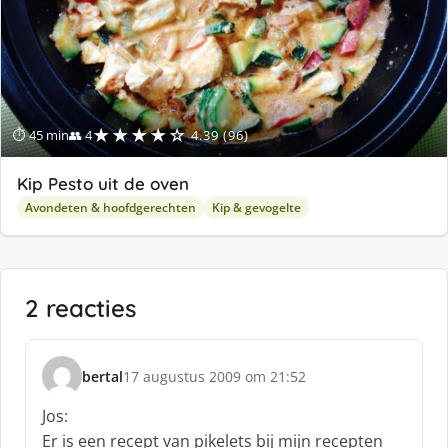
★★★★☆
⏱ 45 min
👥 4
4.39 (96)
Kip Pesto uit de oven
Avondeten & hoofdgerechten
Kip & gevogelte
2 reacties
bertal
17 augustus 2009 om 21:52
s
c
Jos:
h
Er is een recept van pikelets bij mijn recepten