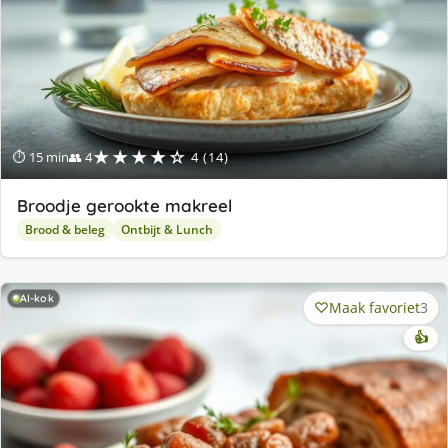
★★★★☆
⏱ 15 min
👥 4
4 (14)
Broodje gerookte makreel
Brood & beleg
Ontbijt & Lunch
AI-kok
Maak favoriet
3
👍