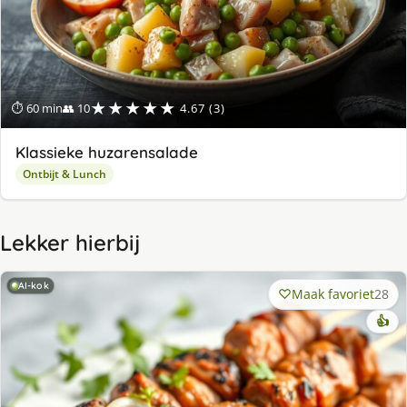
★★★★★
⏱ 60 min
👥 10
4.67 (3)
Klassieke huzarensalade
Ontbijt & Lunch
Lekker hierbij
AI-kok
Maak favoriet
28
👍