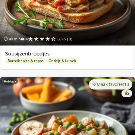
★★★★☆
⏱ 40 min
👥 4
3.75 (8)
Sausijzenbroodjes
Borrelhapjes & tapas
Ontbijt & Lunch
AI-kok
Maak favoriet
13
👍