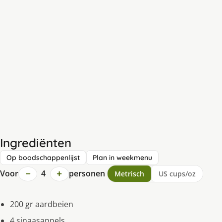
Ingrediënten
Op boodschappenlijst
Plan in weekmenu
−
+
Voor
4
personen
Metrisch
US cups/oz
200 gr aardbeien
4 sinaasappels