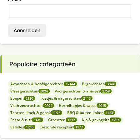
Aanmelden
Populaire categorieën
Avondeten & hoofdgerechten
Bijgerechten
12144
3824
Vleesgerechten
Voorgerechten & amuses
3024
2759
Soepen
Toetjes & nagerechten
2120
2115
Vis & zeevruchten
Borrelhapjes & tapas
2094
2015
Taarten, koek & gebak
BBQ & buiten koken
1975
1434
Pasta & rijst
Groenten
Kip & gevogelte
1419
1312
1297
Salades
Gezonde recepten
1216
1177