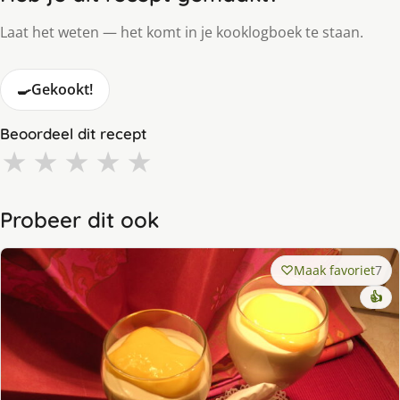
Laat het weten — het komt in je kooklogboek te staan.
🍳
Gekookt!
Beoordeel dit recept
★
★
★
★
★
Probeer dit ook
Maak favoriet
7
👍