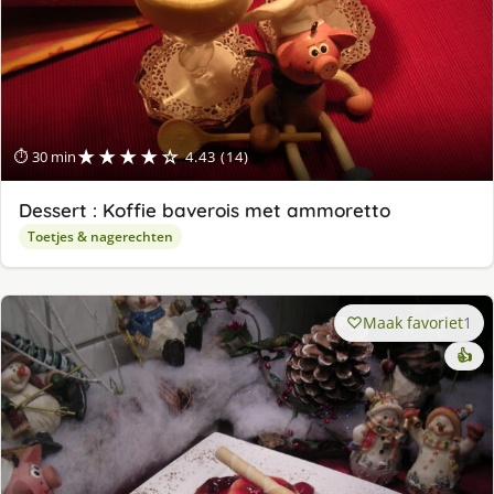
★★★★☆
⏱ 30 min
4.43 (14)
Dessert : Koffie baverois met ammoretto
Toetjes & nagerechten
Maak favoriet
1
👍