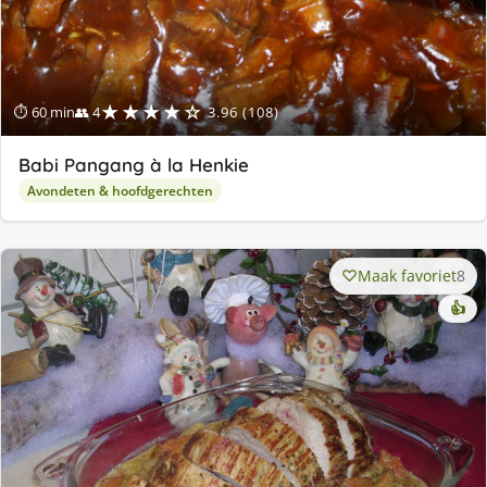
★★★★☆
⏱ 60 min
👥 4
3.96 (108)
Babi Pangang à la Henkie
Avondeten & hoofdgerechten
Maak favoriet
8
👍