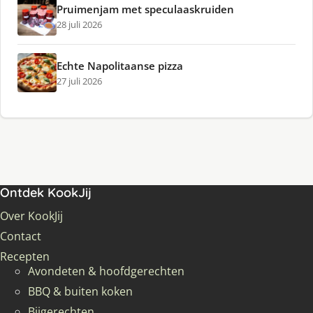
Pruimenjam met speculaaskruiden
28 juli 2026
Echte Napolitaanse pizza
27 juli 2026
Ontdek KookJij
Over KookJij
Contact
Recepten
Avondeten & hoofdgerechten
BBQ & buiten koken
Bijgerechten