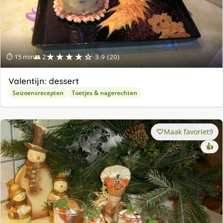
★★★★☆
⏱ 15 min
👥 2
3.9 (20)
Valentijn: dessert
Seizoensrecepten
Toetjes & nagerechten
Maak favoriet
9
👍