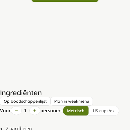
Ingrediënten
Op boodschappenlijst
Plan in weekmenu
−
+
Voor
1
personen
Metrisch
US cups/oz
2 aardbeien