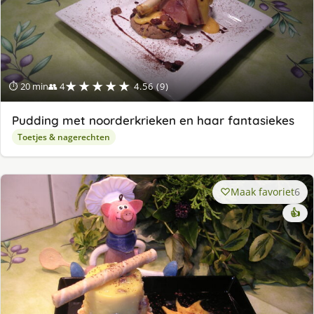
★★★★★
⏱ 20 min
👥 4
4.56 (9)
Pudding met noorderkrieken en haar fantasiekes
Toetjes & nagerechten
Maak favoriet
6
👍