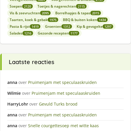
Soepen
Toetjes & nagerechten
2120
2115
Vis & zeevruchten
Borrelhapjes & tapas
2095
2015
Taarten, koek & gebak
BBQ & buiten koken
1975
1434
Pasta & rijst
Groenten
Kip & gevogelte
1419
1312
1297
Salades
Gezonde recepten
1216
1177
Laatste reacties
anna
over
Pruimenjam met speculaaskruiden
Wilmie
over
Pruimenjam met speculaaskruiden
HarryLohr
over
Gevuld Turks brood
anna
over
Pruimenjam met speculaaskruiden
anna
over
Snelle courgettesoep met witte kaas