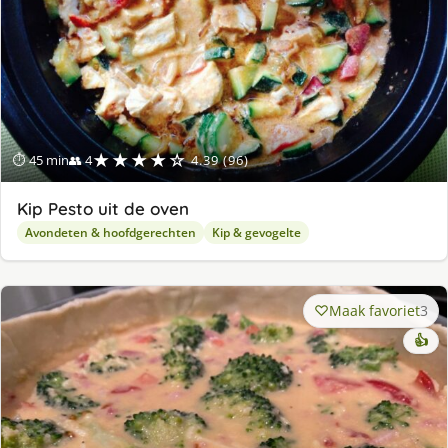
★★★★☆
⏱ 45 min
👥 4
4.39 (96)
Kip Pesto uit de oven
Avondeten & hoofdgerechten
Kip & gevogelte
Maak favoriet
3
👍