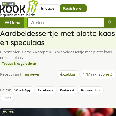
AI-kok
Inloggen
Registreren
Zoek een recept
Menu
Aardbeidessertje met platte kaas
en speculaas
U bent hier:
Home
›
Recepten
›
Aardbeidessertje met platte kaas
en speculaas
Toetjes & nagerechten
Maak favoriet
6
Recept van
fijnproever
👍
Lekker!
Delen:
WhatsApp
Facebook
Pinterest
Kopieer link
Print
AI-kok