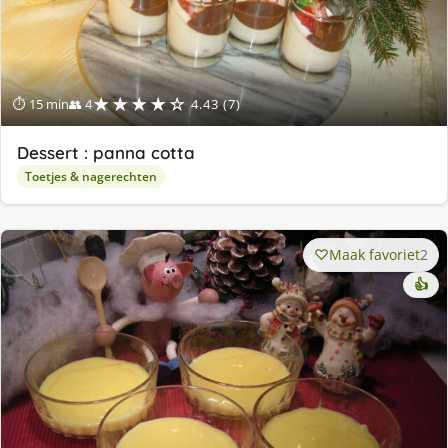
★★★★☆
⏱ 15 min
👥 4
4.43 (7)
Dessert : panna cotta
Toetjes & nagerechten
Maak favoriet
2
👍