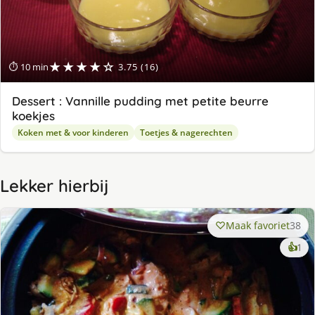
★★★★☆
⏱ 10 min
3.75 (16)
Dessert : Vannille pudding met petite beurre
koekjes
Koken met & voor kinderen
Toetjes & nagerechten
Lekker hierbij
Maak favoriet
38
ke
👍
1
lek
ge