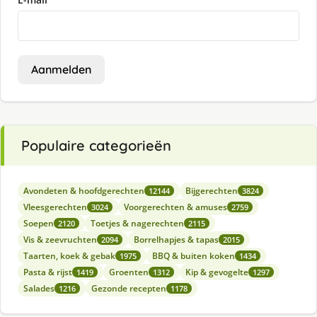
Aanmelden
Populaire categorieën
Avondeten & hoofdgerechten
Bijgerechten
12144
3824
Vleesgerechten
Voorgerechten & amuses
3024
2759
Soepen
Toetjes & nagerechten
2120
2115
Vis & zeevruchten
Borrelhapjes & tapas
2094
2015
Taarten, koek & gebak
BBQ & buiten koken
1975
1434
Pasta & rijst
Groenten
Kip & gevogelte
1419
1312
1297
Salades
Gezonde recepten
1216
1178