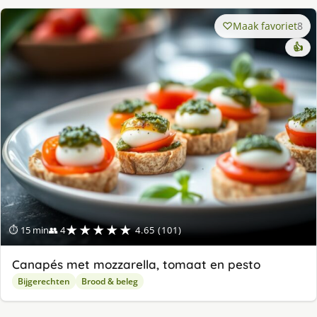
Maak favoriet
8
👍
★★★★★
⏱ 15 min
👥 4
4.65 (101)
Canapés met mozzarella, tomaat en pesto
Bijgerechten
Brood & beleg