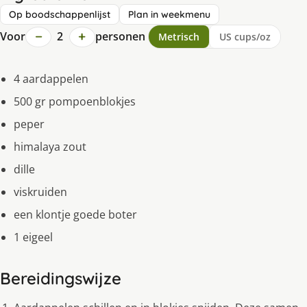
Op boodschappenlijst
Plan in weekmenu
−
+
Voor
2
personen
Metrisch
US cups/oz
4 aardappelen
500 gr pompoenblokjes
peper
himalaya zout
dille
viskruiden
een klontje goede boter
1 eigeel
Bereidingswijze