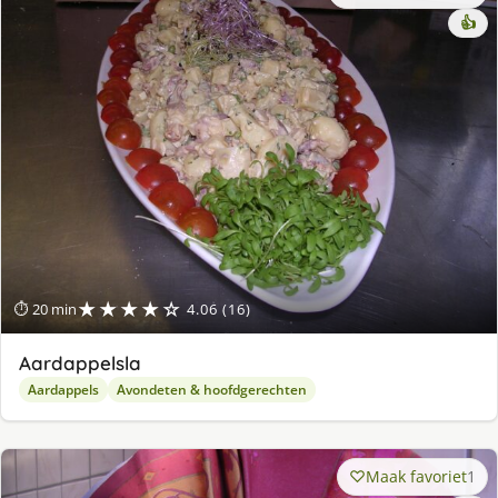
👍
★★★★☆
⏱ 20 min
4.06 (16)
Aardappelsla
Aardappels
Avondeten & hoofdgerechten
Maak favoriet
1