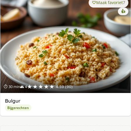
Maak favoriet
7
👍
★★★★★
⏱ 30 min
👥 4
4.59 (90)
Bulgur
Bijgerechten