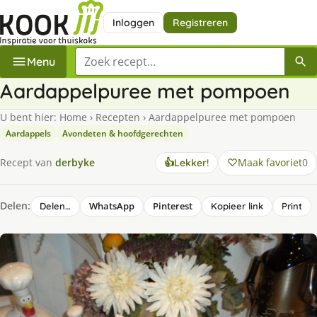
Inloggen
Registreren
Zoek een recept
Menu
Aardappelpuree met pompoen
U bent hier:
Home
›
Recepten
›
Aardappelpuree met pompoen
Aardappels
Avondeten & hoofdgerechten
Maak favoriet
0
Recept van
derbyke
👍
Lekker!
Delen:
WhatsApp
Pinterest
Delen…
Kopieer link
Print