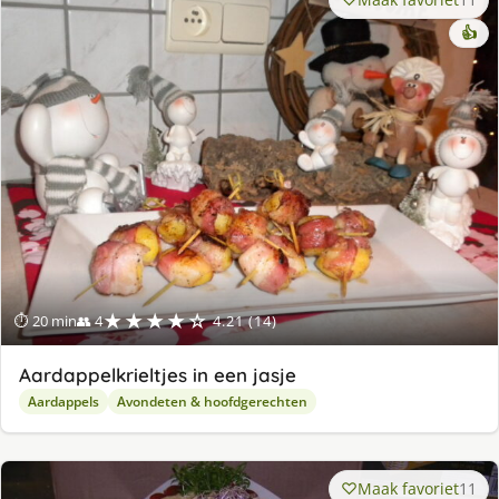
👍
★★★★☆
⏱ 20 min
👥 4
4.21 (14)
Aardappelkrieltjes in een jasje
Aardappels
Avondeten & hoofdgerechten
Maak favoriet
11