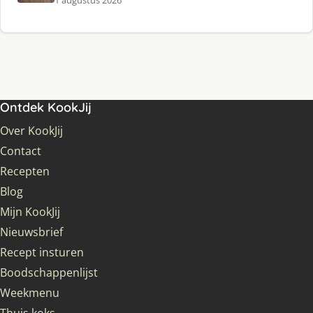
1 augustus 2026
Ontdek KookJij
Over KookJij
Contact
Recepten
Blog
Mijn KookJij
Nieuwsbrief
Recept insturen
Boodschappenlijst
Weekmenu