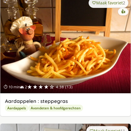
Maak favoriet
2
👍
★★★★☆
⏱ 10 min
👥 2
4.38 (13)
Aardappelen : steppegras
Aardappels
Avondeten & hoofdgerechten
Maak favoriet
11