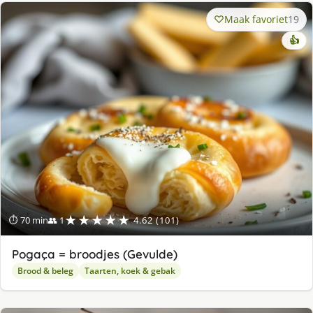
Maak favoriet
19
👍
★★★★★
⏱ 70 min
👥 1
4.62 (101)
Pogaça = broodjes (Gevulde)
Brood & beleg
Taarten, koek & gebak