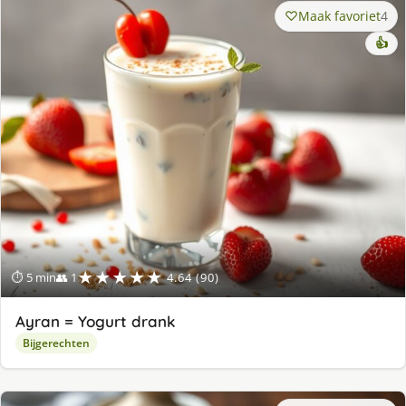
Maak favoriet
4
👍
★★★★★
⏱ 5 min
👥 1
4.64 (90)
Ayran = Yogurt drank
Bijgerechten