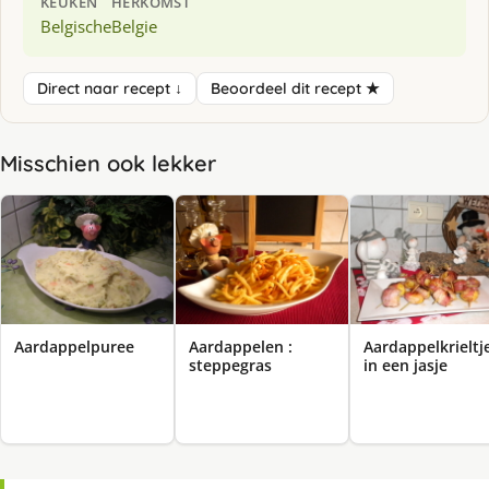
KEUKEN
HERKOMST
Belgische
Belgie
Direct naar recept ↓
Beoordeel dit recept ★
Misschien ook lekker
Aardappelpuree
Aardappelen :
Aardappelkrieltj
steppegras
in een jasje