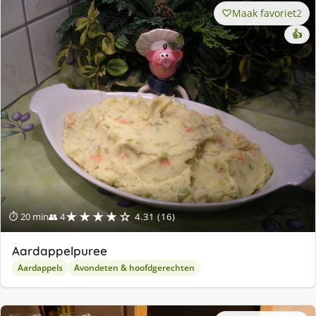
Maak favoriet
2
👍
★★★★☆
⏱ 20 min
👥 4
4.31 (16)
Aardappelpuree
Aardappels
Avondeten & hoofdgerechten