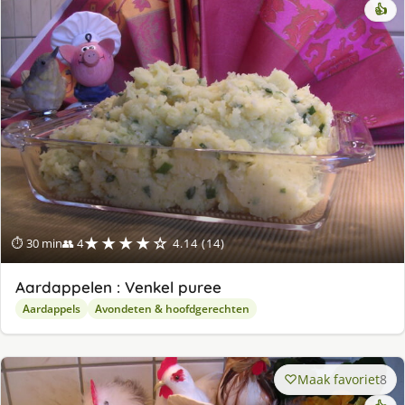
👍
★★★★☆
⏱ 30 min
👥 4
4.14 (14)
Aardappelen : Venkel puree
Aardappels
Avondeten & hoofdgerechten
Maak favoriet
8