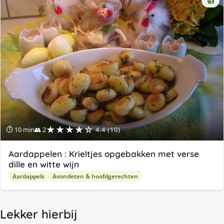
👍
★★★★☆
⏱ 10 min
👥 2
4.4 (10)
Aardappelen : Krieltjes opgebakken met verse
dille en witte wijn
Aardappels
Avondeten & hoofdgerechten
Lekker hierbij