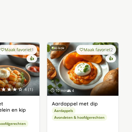
AI-kok
Maak favoriet
1
Maak favoriet
2
👍
👍
★★★★☆
4 (1)
⏱ 10 min
👥 4
et
Aardappel met dip
lein en kip
Aardappels
Avondeten & hoofdgerechten
hoofdgerechten