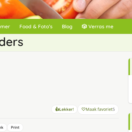
omer
Food & Foto’s
Blog
🎲 Verras me
ders
Maak favoriet
5
👍
Lekker!
nk
Print