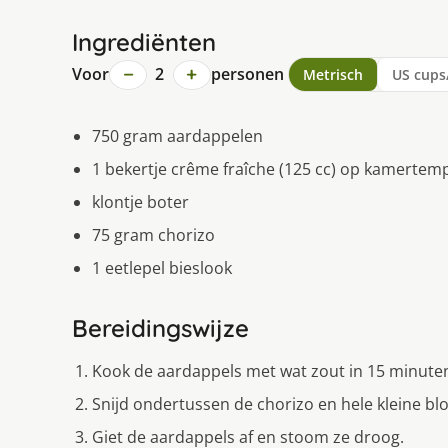
Ingrediënten
−
+
Voor
2
personen
Metrisch
US cups
750 gram aardappelen
1 bekertje crême fraîche (125 cc) op kamertem
klontje boter
75 gram chorizo
1 eetlepel bieslook
Bereidingswijze
Kook de aardappels met wat zout in 15 minute
Snijd ondertussen de chorizo en hele kleine blo
Giet de aardappels af en stoom ze droog.