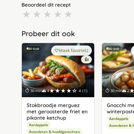
Beoordeel dit recept
★
★
★
★
★
Probeer dit ook
AI-kok
AI-kok
Maak favoriet
2
👍
★★★★☆
⏱ 30 min
👥 4
4 (1)
⏱ 30 min
👥 2
Stokbroodje merguez
Gnocchi m
met geroosterde friet en
winterposte
pikante ketchup
Aardappels
Aardappels
Avondeten & 
Avondeten & hoofdgerechten