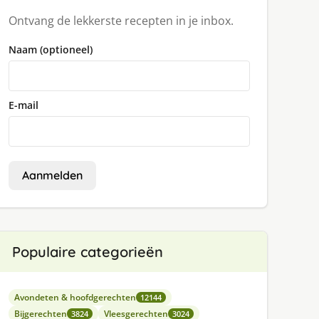
Ontvang de lekkerste recepten in je inbox.
Naam (optioneel)
E-mail
Aanmelden
Populaire categorieën
Avondeten & hoofdgerechten
12144
Bijgerechten
Vleesgerechten
3824
3024