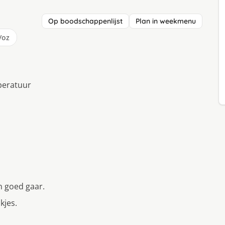
Op boodschappenlijst
Plan in weekmenu
/oz
peratuur
n goed gaar.
kjes.