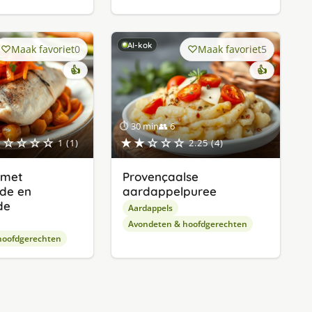
AI-kok
Maak favoriet
0
Maak favoriet
5
👍
👍
⏱ 30 min
👥 6
★☆☆☆☆
★★☆☆☆
1 (1)
2.25 (4)
 met
Provençaalse
de en
aardappelpuree
de
Aardappels
Avondeten & hoofdgerechten
hoofdgerechten