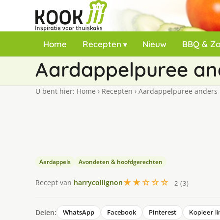
Home
Recepten
Nieuw
BBQ & Z
Aardappelpuree an
U bent hier:
Home
›
Recepten
›
Aardappelpuree anders
Aardappels
Avondeten & hoofdgerechten
★★☆☆☆
Recept van
harrycollignon
2 (3)
Delen:
WhatsApp
Facebook
Pinterest
Kopieer li