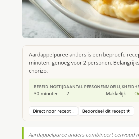
Aardappelpuree anders is een beproefd recept
minuten, genoeg voor 2 personen. Belangrijks
chorizo.
BEREIDINGSTIJD
AANTAL PERSONEN
MOEILIJKHEID
H
30 minuten
2
Makkelijk
O
Direct naar recept ↓
Beoordeel dit recept ★
Aardappelpuree anders combineert eenvoud me