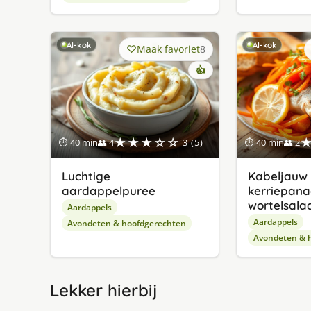
AI-kok
AI-kok
Maak favoriet
8
👍
★★★☆☆
⏱ 40 min
👥 4
3 (5)
⏱ 40 min
👥 2
Luchtige
Kabeljauw
aardappelpuree
kerriepana
wortelsala
Aardappels
Aardappels
Avondeten & hoofdgerechten
Avondeten & 
Lekker hierbij