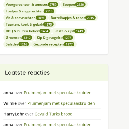
Voorgerechten & amuses
Soepen
2759
2120
Toetjes & nagerechten
2115
Vis & zeevruchten
Borrelhapjes & tapas
2094
2015
Taarten, koek & gebak
1975
BBQ & buiten koken
Pasta & rijst
1434
1419
Groenten
Kip & gevogelte
1312
1297
Salades
Gezonde recepten
1216
1177
Laatste reacties
anna
over
Pruimenjam met speculaaskruiden
Wilmie
over
Pruimenjam met speculaaskruiden
HarryLohr
over
Gevuld Turks brood
anna
over
Pruimenjam met speculaaskruiden