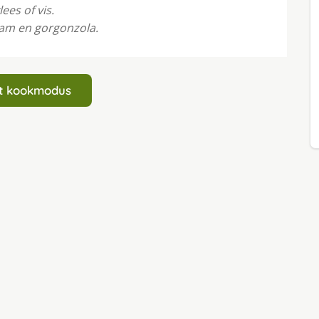
ees of vis.
 ham en gorgonzola.
art kookmodus