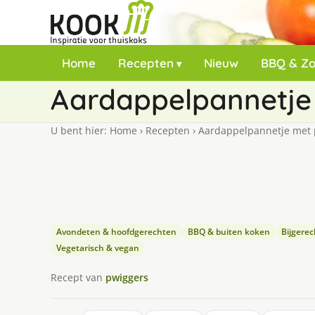
Home
Recepten
Nieuw
BBQ & Z
Aardappelpannetje 
U bent hier:
Home
›
Recepten
›
Aardappelpannetje met p
Avondeten & hoofdgerechten
BBQ & buiten koken
Bijgere
Vegetarisch & vegan
Recept van
pwiggers