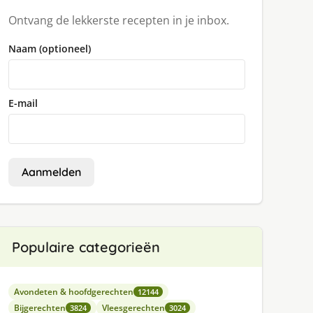
Ontvang de lekkerste recepten in je inbox.
Naam (optioneel)
E-mail
Aanmelden
Populaire categorieën
Avondeten & hoofdgerechten
12144
Bijgerechten
Vleesgerechten
3824
3024