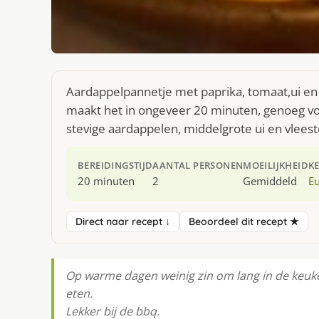
Aardappelpannetje met paprika, tomaat,ui en 
maakt het in ongeveer 20 minuten, genoeg voo
stevige aardappelen, middelgrote ui en vlees
BEREIDINGSTIJD
AANTAL PERSONEN
MOEILIJKHEID
K
20 minuten
2
Gemiddeld
E
Direct naar recept ↓
Beoordeel dit recept ★
Op warme dagen weinig zin om lang in de keuken
eten.
Lekker bij de bbq.