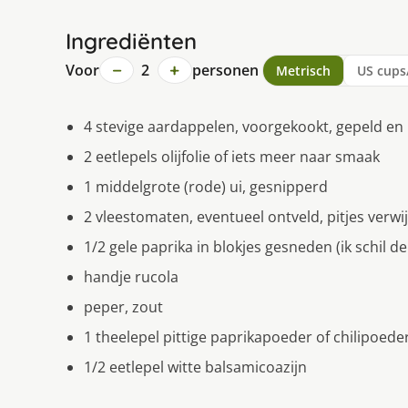
Ingrediënten
−
+
Voor
2
personen
Metrisch
US cups
4 stevige aardappelen, voorgekookt, gepeld en
2 eetlepels olijfolie of iets meer naar smaak
1 middelgrote (rode) ui, gesnipperd
2 vleestomaten, eventueel ontveld, pitjes verwi
1/2 gele paprika in blokjes gesneden (ik schil d
handje rucola
peper, zout
1 theelepel pittige paprikapoeder of chilipoede
1/2 eetlepel witte balsamicoazijn