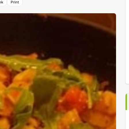
nk
Print