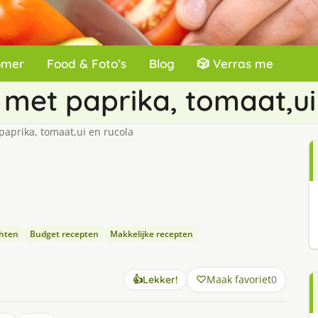
omer
Food & Foto’s
Blog
🎲 Verras me
met paprika, tomaat,ui
aprika, tomaat,ui en rucola
chten
Budget recepten
Makkelijke recepten
Maak favoriet
0
👍
Lekker!