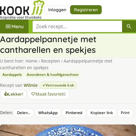
Inloggen
Registreren
Zoek een recept
Menu
Aardappelpannetje met
cantharellen en spekjes
U bent hier:
Home
›
Recepten
›
Aardappelpannetje met
cantharellen en spekjes
Aardappels
Avondeten & hoofdgerechten
Recept van
Wilmie
Vertrouwde kok
Maak favoriet
0
👍
Lekker!
Delen:
WhatsApp
Pinterest
Delen…
Kopieer link
Print