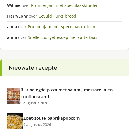
Wilmie
over
Pruimenjam met speculaaskruiden
HarryLohr
over
Gevuld Turks brood
anna
over
Pruimenjam met speculaaskruiden
anna
over
Snelle courgettesoep met witte kaas
Nieuwste recepten
Rijk belegde pizza met salami, mozzarella en
knoflookrand
9 augustus 2026
Zoet-zoute paprikapopcorn
9 augustus 2026