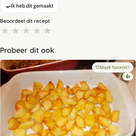
🍳
Ik heb dit gemaakt
Beoordeel dit recept
★
★
★
★
★
Probeer dit ook
Maak favoriet
1
👍