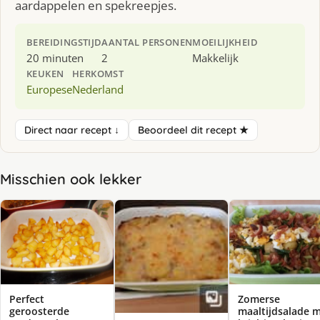
aardappelen en spekreepjes.
BEREIDINGSTIJD
AANTAL PERSONEN
MOEILIJKHEID
20 minuten
2
Makkelijk
KEUKEN
HERKOMST
Europese
Nederland
Direct naar recept ↓
Beoordeel dit recept ★
Misschien ook lekker
Perfect
Zomerse
geroosterde
maaltijdsalade 