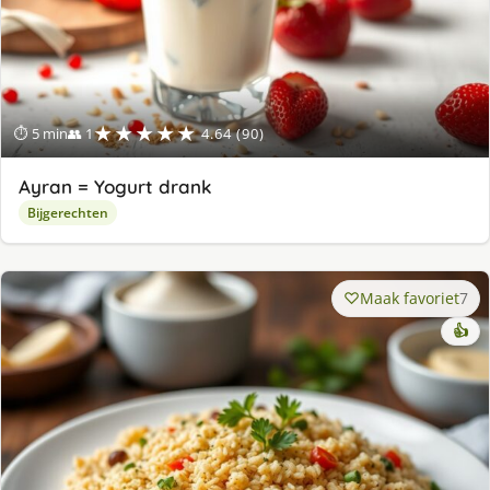
★★★★★
⏱ 5 min
👥 1
4.64 (90)
Ayran = Yogurt drank
Bijgerechten
Maak favoriet
7
👍