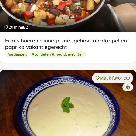
⏱ 20 min
👥 2
Frans boerenpannetje met gehakt aardappel en
paprika vakantiegerecht
Aardappels
Avondeten & hoofdgerechten
Maak favoriet
0
👍