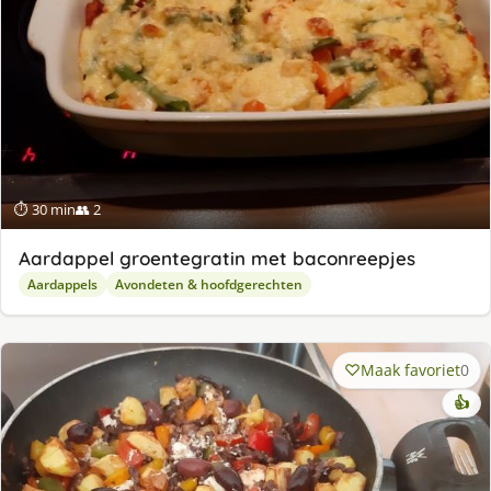
⏱ 30 min
👥 2
Aardappel groentegratin met baconreepjes
Aardappels
Avondeten & hoofdgerechten
Maak favoriet
0
👍