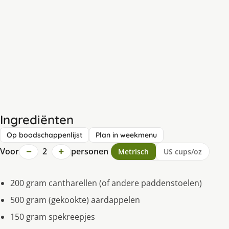
Ingrediënten
Op boodschappenlijst
Plan in weekmenu
−
+
Voor
2
personen
Metrisch
US cups/oz
200 gram cantharellen (of andere paddenstoelen)
500 gram (gekookte) aardappelen
150 gram spekreepjes