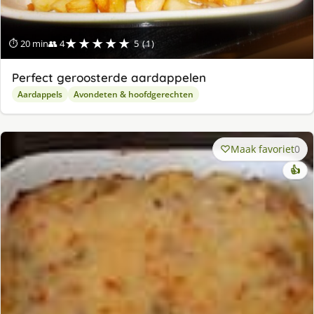
★★★★★
⏱ 20 min
👥 4
5 (1)
Perfect geroosterde aardappelen
Aardappels
Avondeten & hoofdgerechten
Maak favoriet
0
👍