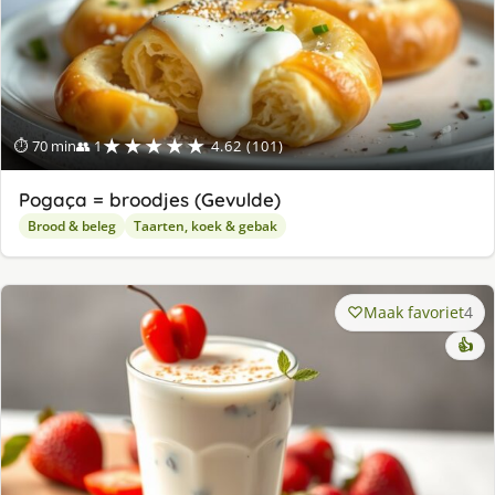
★★★★★
⏱ 70 min
👥 1
4.62 (101)
Pogaça = broodjes (Gevulde)
Brood & beleg
Taarten, koek & gebak
Maak favoriet
4
👍