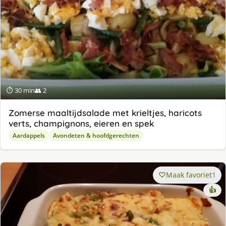
⏱ 30 min
👥 2
Zomerse maaltijdsalade met krieltjes, haricots
verts, champignons, eieren en spek
Aardappels
Avondeten & hoofdgerechten
Maak favoriet
1
👍