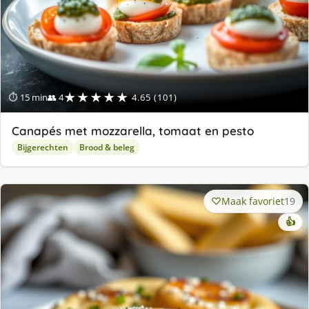
★★★★★
⏱ 15 min
👥 4
4.65 (101)
Canapés met mozzarella, tomaat en pesto
Bijgerechten
Brood & beleg
Maak favoriet
19
👍