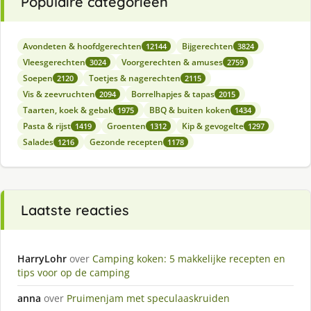
Populaire categorieën
Avondeten & hoofdgerechten
Bijgerechten
12144
3824
Vleesgerechten
Voorgerechten & amuses
3024
2759
Soepen
Toetjes & nagerechten
2120
2115
Vis & zeevruchten
Borrelhapjes & tapas
2094
2015
Taarten, koek & gebak
BBQ & buiten koken
1975
1434
Pasta & rijst
Groenten
Kip & gevogelte
1419
1312
1297
Salades
Gezonde recepten
1216
1178
Laatste reacties
HarryLohr
over
Camping koken: 5 makkelijke recepten en
tips voor op de camping
anna
over
Pruimenjam met speculaaskruiden