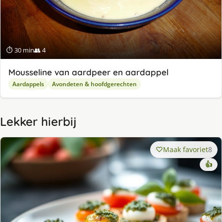
⏱ 30 min
👥 4
Mousseline van aardpeer en aardappel
Aardappels
Avondeten & hoofdgerechten
Lekker hierbij
Maak favoriet
8
👍