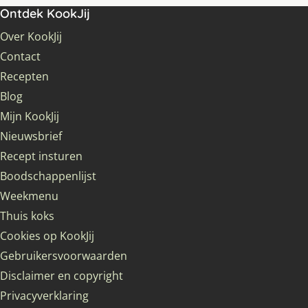
Ontdek KookJij
Over KookJij
Contact
Recepten
Blog
Mijn KookJij
Nieuwsbrief
Recept insturen
Boodschappenlijst
Weekmenu
Thuis koks
Cookies op KookJij
Gebruikersvoorwaarden
Disclaimer en copyright
Privacyverklaring