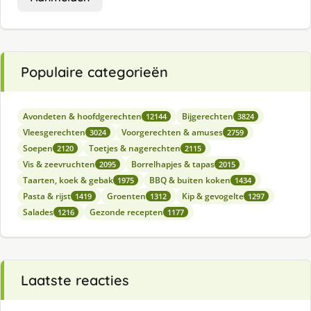
Populaire categorieën
Avondeten & hoofdgerechten
Bijgerechten
12144
3824
Vleesgerechten
Voorgerechten & amuses
3024
2759
Soepen
Toetjes & nagerechten
2120
2115
Vis & zeevruchten
Borrelhapjes & tapas
2095
2015
Taarten, koek & gebak
BBQ & buiten koken
1975
1434
Pasta & rijst
Groenten
Kip & gevogelte
1419
1312
1297
Salades
Gezonde recepten
1216
1177
Laatste reacties