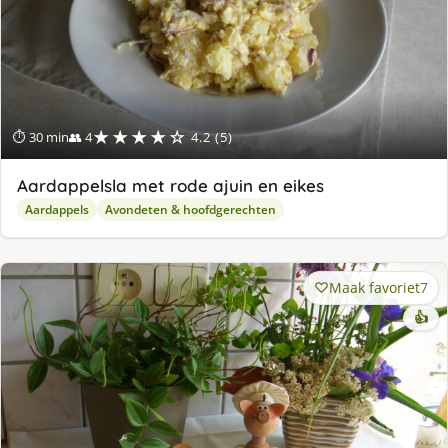
★★★★☆
⏱ 30 min
👥 4
4.2 (5)
Aardappelsla met rode ajuin en eikes
Aardappels
Avondeten & hoofdgerechten
Maak favoriet
7
👍