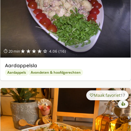
★★★★☆
⏱ 20 min
4.06 (16)
Aardappelsla
Aardappels
Avondeten & hoofdgerechten
Maak favoriet
17
👍