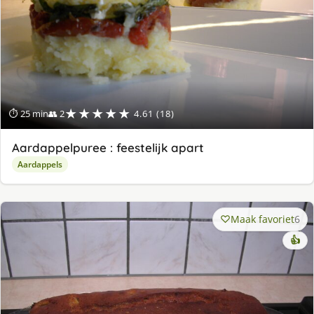
★★★★★
⏱ 25 min
👥 2
4.61 (18)
Aardappelpuree : feestelijk apart
Aardappels
Maak favoriet
6
👍