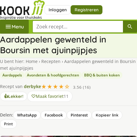
Inloggen
Registreren
Zoek een recept
Menu
Aardappelen gewenteld in
Boursin met ajuinpijpjes
U bent hier:
Home
›
Recepten
›
Aardappelen gewenteld in Boursin
met ajuinpijpjes
Aardappels
Avondeten & hoofdgerechten
BBQ & buiten koken
★★★★☆
Recept van
derbyke
3.56 (16)
Maak favoriet
11
👍
Lekker!
Delen:
WhatsApp
Facebook
Pinterest
Kopieer link
Print