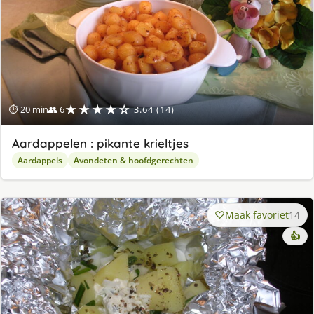
★★★★☆
⏱ 20 min
👥 6
3.64 (14)
Aardappelen : pikante krieltjes
Aardappels
Avondeten & hoofdgerechten
Maak favoriet
14
👍