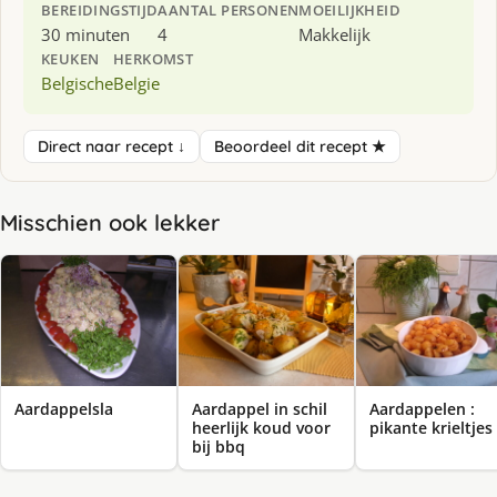
BEREIDINGSTIJD
AANTAL PERSONEN
MOEILIJKHEID
30 minuten
4
Makkelijk
KEUKEN
HERKOMST
Belgische
Belgie
Direct naar recept ↓
Beoordeel dit recept ★
Misschien ook lekker
Aardappelsla
Aardappel in schil
Aardappelen :
heerlijk koud voor
pikante krieltjes
bij bbq