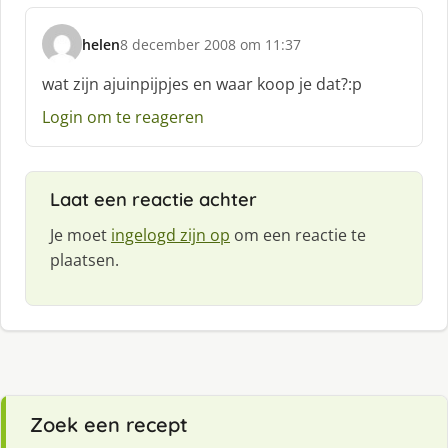
helen
8 december 2008 om 11:37
s
c
wat zijn ajuinpijpjes en waar koop je dat?:p
h
Login om te reageren
r
e
e
f
Laat een reactie achter
:
Je moet
ingelogd zijn op
om een reactie te
plaatsen.
Zoek een recept