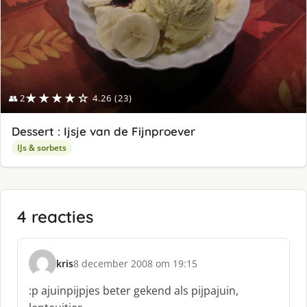
★★★★☆
👥 2
4.26 (23)
Dessert : Ijsje van de Fijnproever
IJs & sorbets
4 reacties
kris
8 december 2008 om 19:15
s
c
:p ajuinpijpjes beter gekend als pijpajuin,
h