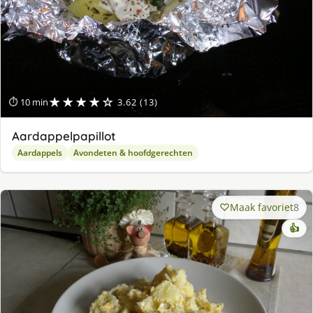
★★★★☆
⏱ 10 min
3.62 (13)
Aardappelpapillot
Aardappels
Avondeten & hoofdgerechten
Maak favoriet
8
👍