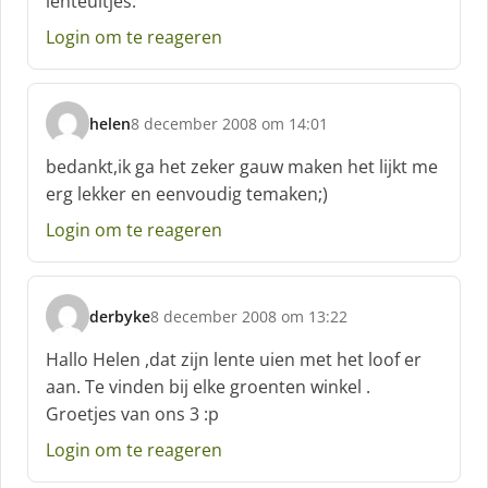
lenteuitjes.
r
e
Login om te reageren
e
f
:
helen
8 december 2008 om 14:01
s
c
bedankt,ik ga het zeker gauw maken het lijkt me
h
erg lekker en eenvoudig temaken;)
r
e
Login om te reageren
e
f
:
derbyke
8 december 2008 om 13:22
s
c
Hallo Helen ,dat zijn lente uien met het loof er
h
aan. Te vinden bij elke groenten winkel .
r
Groetjes van ons 3 :p
e
e
Login om te reageren
f
: