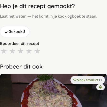
Heb je dit recept gemaakt?
Laat het weten — het komt in je kooklogboek te staan.
🍳
Gekookt!
Beoordeel dit recept
★
★
★
★
★
Probeer dit ook
Maak favoriet
11
👍