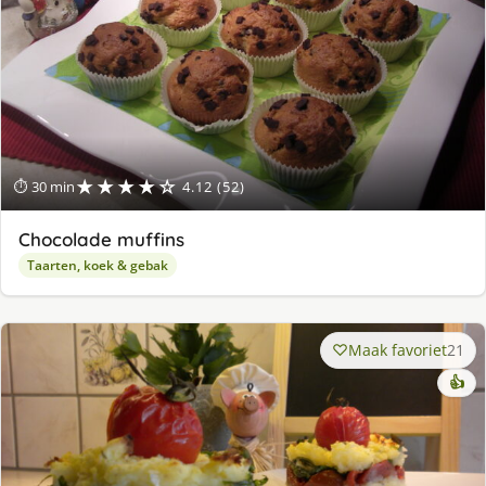
★★★★☆
⏱ 30 min
4.12 (52)
Chocolade muffins
Taarten, koek & gebak
Maak favoriet
21
👍