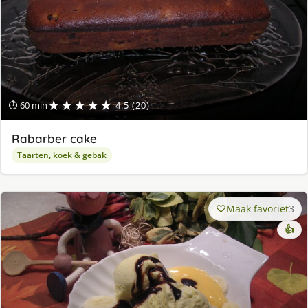
★★★★★
⏱ 60 min
4.5 (20)
Rabarber cake
Taarten, koek & gebak
Maak favoriet
3
👍