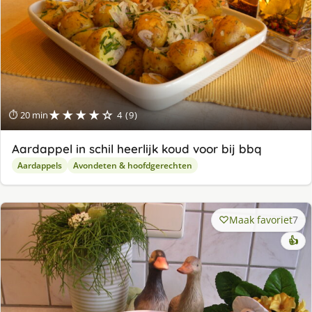
★★★★☆
⏱ 20 min
4 (9)
Aardappel in schil heerlijk koud voor bij bbq
Aardappels
Avondeten & hoofdgerechten
Maak favoriet
7
👍