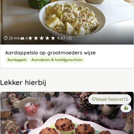
★★★★★
⏱ 20 min
👥 4
4.67 (3)
Aardappelsla op grootmoeders wijze
Aardappels
Avondeten & hoofdgerechten
Lekker hierbij
Maak favoriet
10
👍