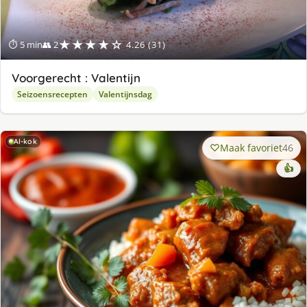
★★★★☆
⏱ 5 min
👥 2
4.26 (31)
Voorgerecht : Valentijn
Seizoensrecepten
Valentijnsdag
AI-kok
Maak favoriet
46
👍