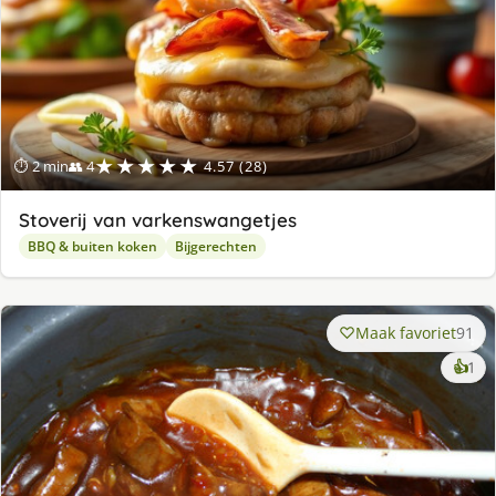
★★★★★
⏱ 2 min
👥 4
4.57 (28)
Stoverij van varkenswangetjes
BBQ & buiten koken
Bijgerechten
Maak favoriet
91
ke
👍
1
lek
ge