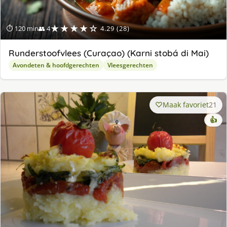
★★★★☆
⏱ 120 min
👥 4
4.29 (28)
Runderstoofvlees (Curaçao) (Karni stobá di Mai)
Avondeten & hoofdgerechten
Vleesgerechten
Maak favoriet
21
👍