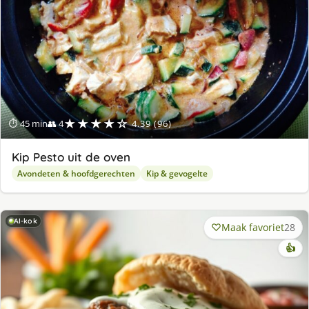
★★★★☆
⏱ 45 min
👥 4
4.39 (96)
Kip Pesto uit de oven
Avondeten & hoofdgerechten
Kip & gevogelte
AI-kok
Maak favoriet
28
👍