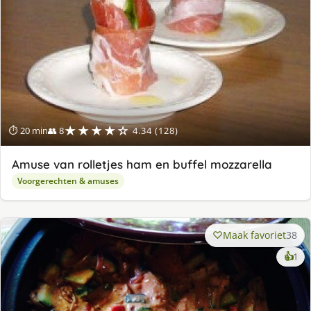
★★★★☆
⏱ 20 min
👥 8
4.34 (128)
Amuse van rolletjes ham en buffel mozzarella
Voorgerechten & amuses
Maak favoriet
38
ke
👍
1
lek
ge