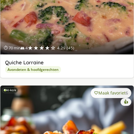
★★★★☆
⏱ 70 min
👥 4
4.29 (45)
Quiche Lorraine
Avondeten & hoofdgerechten
AI-kok
Maak favoriet
6
👍