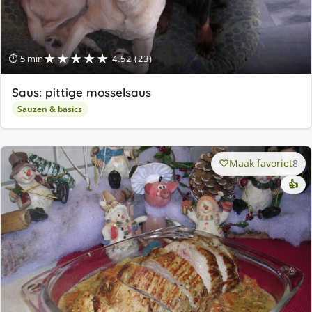
★★★★★
⏱ 5 min
4.52 (23)
Saus: pittige mosselsaus
Sauzen & basics
Maak favoriet
8
👍