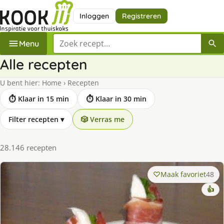
Inloggen
Registreren
Zoek een recept
Menu
Alle recepten
U bent hier:
Home
›
Recepten
⏱ Klaar in 15 min
⏱ Klaar in 30 min
Filter recepten
▾
🎲 Verras me
28.146 recepten
Maak favoriet
48
👍