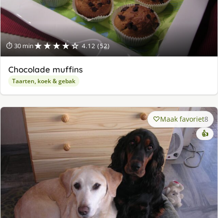
★★★★☆
⏱ 30 min
4.12 (52)
Chocolade muffins
Taarten, koek & gebak
Maak favoriet
8
👍