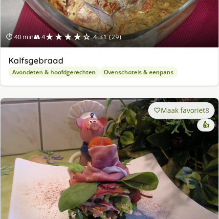
★★★★☆
⏱ 40 min
👥 4
4.31 (29)
Kalfsgebraad
Avondeten & hoofdgerechten
Ovenschotels & eenpans
Maak favoriet
8
👍