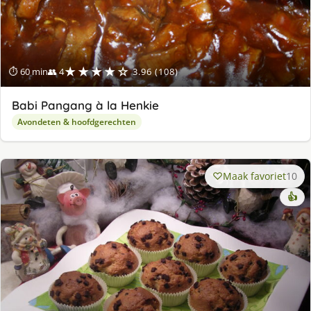
★★★★☆
⏱ 60 min
👥 4
3.96 (108)
Babi Pangang à la Henkie
Avondeten & hoofdgerechten
Maak favoriet
10
👍