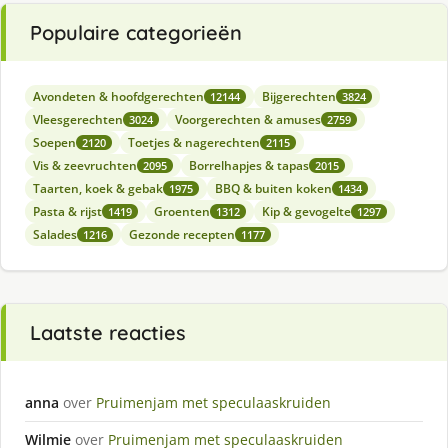
Populaire categorieën
Avondeten & hoofdgerechten
Bijgerechten
12144
3824
Vleesgerechten
Voorgerechten & amuses
3024
2759
Soepen
Toetjes & nagerechten
2120
2115
Vis & zeevruchten
Borrelhapjes & tapas
2095
2015
Taarten, koek & gebak
BBQ & buiten koken
1975
1434
Pasta & rijst
Groenten
Kip & gevogelte
1419
1312
1297
Salades
Gezonde recepten
1216
1177
Laatste reacties
anna
over
Pruimenjam met speculaaskruiden
Wilmie
over
Pruimenjam met speculaaskruiden