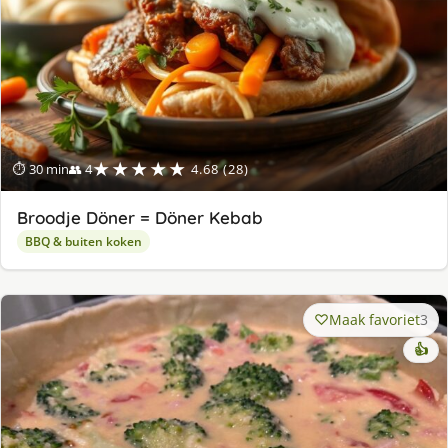
★★★★★
⏱ 30 min
👥 4
4.68 (28)
Broodje Döner = Döner Kebab
BBQ & buiten koken
Maak favoriet
3
👍