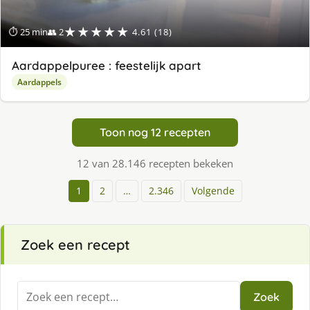
★★★★★
⏱ 25 min
👥 2
4.61 (18)
Aardappelpuree : feestelijk apart
Aardappels
Toon nog 12 recepten
12 van 28.146 recepten bekeken
1
2
…
2.346
Volgende
Zoek een recept
Zoeken
Zoek
naar: