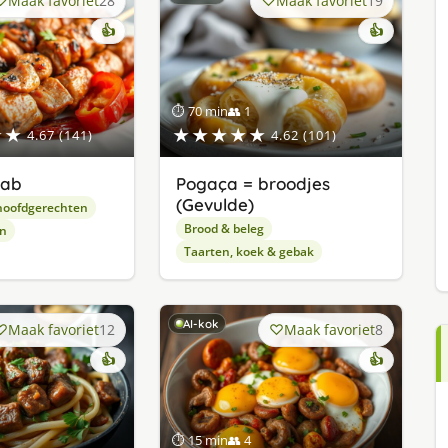
Maak favoriet
28
Maak favoriet
19
👍
👍
⏱ 70 min
👥 1
★★
★★★★★
4.67 (141)
4.62 (101)
bab
Pogaça = broodjes
(Gevulde)
hoofdgerechten
Brood & beleg
en
Taarten, koek & gebak
AI-kok
Maak favoriet
12
Maak favoriet
8
👍
👍
⏱ 15 min
👥 4