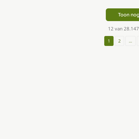
Toon nog
12 van 28.147
1
2
…