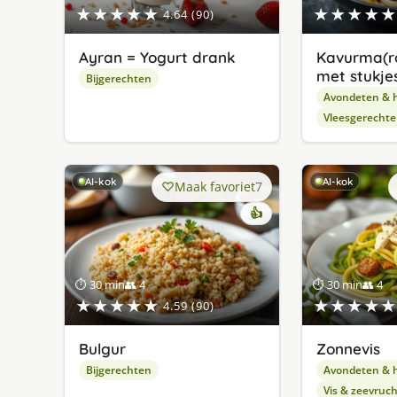
★★★★★
★★★★★
4.64 (90)
Ayran = Yogurt drank
Kavurma(r
met stukjes
Bijgerechten
Avondeten & 
Vleesgerecht
AI-kok
AI-kok
Maak favoriet
7
👍
⏱ 30 min
👥 4
⏱ 30 min
👥 4
★★★★★
★★★★★
4.59 (90)
Bulgur
Zonnevis
Bijgerechten
Avondeten & 
Vis & zeevruc