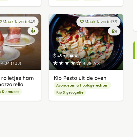
Maak favoriet
48
Maak favoriet
38
👍
keer
👍
1
lekker
gevonde
⏱ 45 min
👥 4
★★★★☆
4.34 (128)
4.39 (96)
rolletjes ham
Kip Pesto uit de oven
mozzarella
Avondeten & hoofdgerechten
n & amuses
Kip & gevogelte