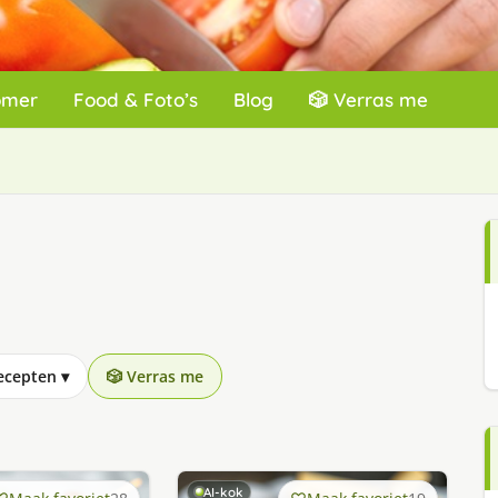
omer
Food & Foto’s
Blog
🎲 Verras me
recepten
▾
🎲 Verras me
AI-kok