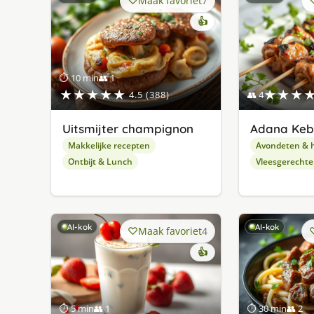
Maak favoriet
7
👍
⏱ 10 min
👥 1
★★★★★
★★★
4.5 (388)
👥 4
Uitsmijter champignon
Adana Ke
Makkelijke recepten
Avondeten & 
Ontbijt & Lunch
Vleesgerecht
AI-kok
AI-kok
Maak favoriet
4
👍
⏱ 5 min
👥 1
⏱ 30 min
👥 2