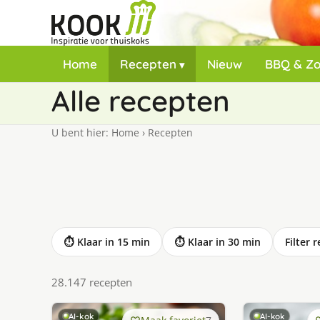
Home
Recepten
Nieuw
BBQ & Z
Alle recepten
U bent hier:
Home
›
Recepten
⏱ Klaar in 15 min
⏱ Klaar in 30 min
Filter 
28.147 recepten
AI-kok
AI-kok