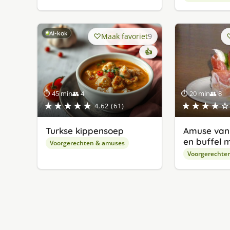
AI-kok
Maak favoriet
9
👍
⏱ 45 min
👥 4
⏱ 20 min
👥 8
★★★★★
★★★★☆
4.62 (61)
Turkse kippensoep
Amuse van 
en buffel 
Voorgerechten & amuses
Voorgerechte