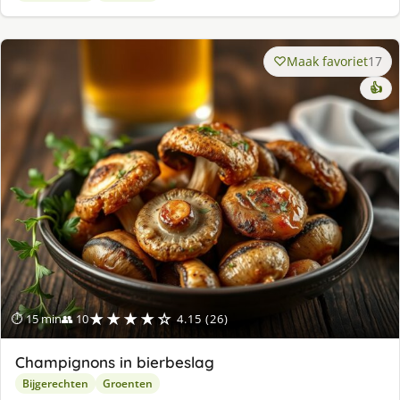
Maak favoriet
17
👍
★★★★☆
⏱ 15 min
👥 10
4.15 (26)
Champignons in bierbeslag
Bijgerechten
Groenten