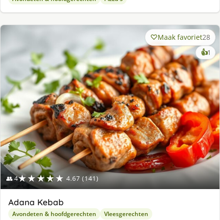
Maak favoriet
28
ke
👍
1
lek
ge
★★★★★
👥 4
4.67 (141)
Adana Kebab
Avondeten & hoofdgerechten
Vleesgerechten