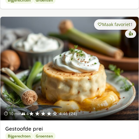
Bijgerechten
Groenten
Maak favoriet
1
👍
★★★★☆
⏱ 10 min
👥 4
4.46 (24)
Gestoofde prei
Bijgerechten
Groenten