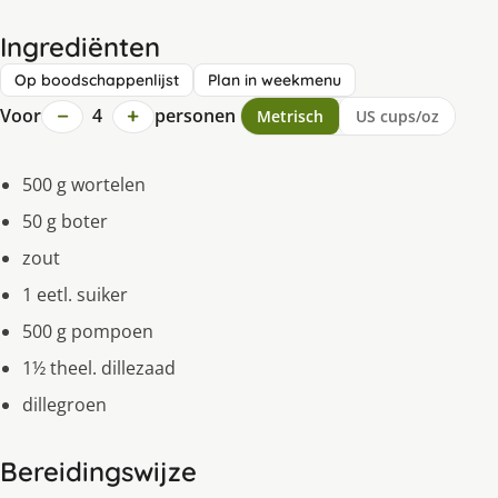
Ingrediënten
Op boodschappenlijst
Plan in weekmenu
−
+
Voor
4
personen
Metrisch
US cups/oz
500 g wortelen
50 g boter
zout
1 eetl. suiker
500 g pompoen
1½ theel. dillezaad
dillegroen
Bereidingswijze