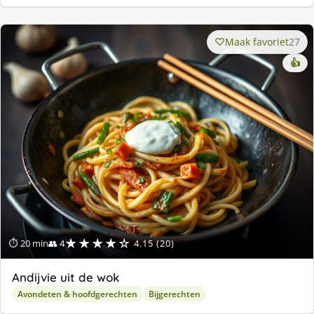
Maak favoriet
27
👍
★★★★☆
⏱ 20 min
👥 4
4.15 (20)
Andijvie uit de wok
Avondeten & hoofdgerechten
Bijgerechten