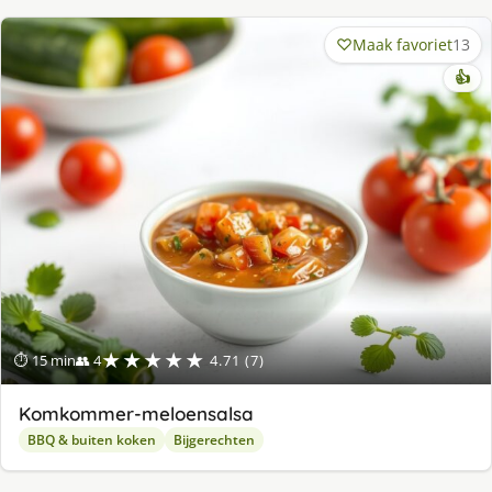
Maak favoriet
13
👍
★★★★★
⏱ 15 min
👥 4
4.71 (7)
Komkommer-meloensalsa
BBQ & buiten koken
Bijgerechten