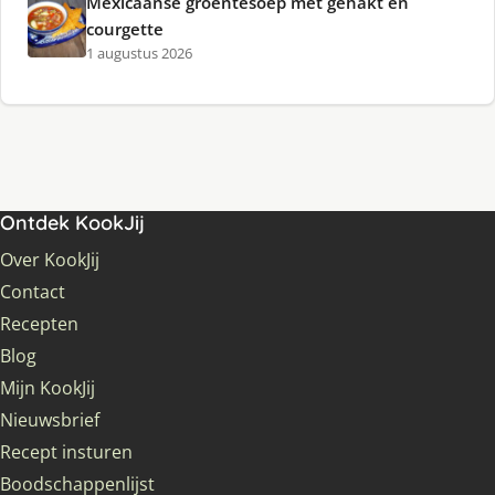
Mexicaanse groentesoep met gehakt en
courgette
1 augustus 2026
Ontdek KookJij
Over KookJij
Contact
Recepten
Blog
Mijn KookJij
Nieuwsbrief
Recept insturen
Boodschappenlijst