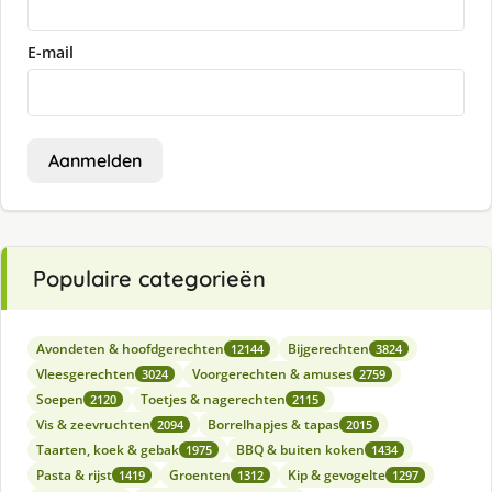
E-mail
Aanmelden
Populaire categorieën
Avondeten & hoofdgerechten
Bijgerechten
12144
3824
Vleesgerechten
Voorgerechten & amuses
3024
2759
Soepen
Toetjes & nagerechten
2120
2115
Vis & zeevruchten
Borrelhapjes & tapas
2094
2015
Taarten, koek & gebak
BBQ & buiten koken
1975
1434
Pasta & rijst
Groenten
Kip & gevogelte
1419
1312
1297