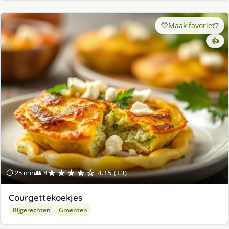
Maak favoriet
7
👍
★★★★☆
⏱ 25 min
👥 8
4.15 (13)
Courgettekoekjes
Bijgerechten
Groenten