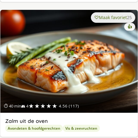
Maak favoriet
25
👍
★★★★★
⏱ 40 min
👥 4
4.56 (117)
Zalm uit de oven
Avondeten & hoofdgerechten
Vis & zeevruchten