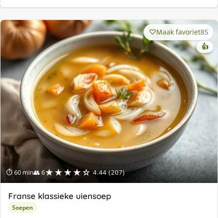
Maak favoriet
85
👍
★★★★☆
⏱ 60 min
👥 6
4.44 (207)
Franse klassieke uiensoep
Soepen