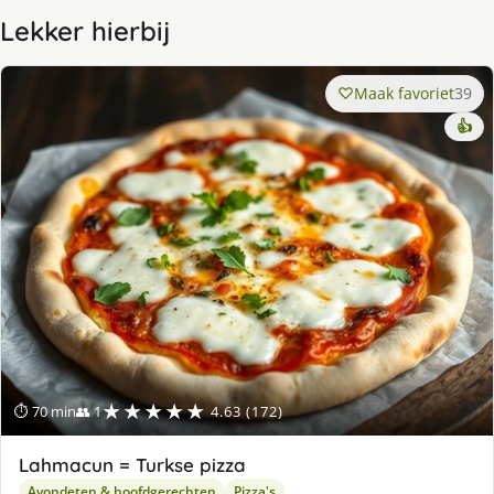
Lekker hierbij
Maak favoriet
39
👍
★★★★★
⏱ 70 min
👥 1
4.63 (172)
Lahmacun = Turkse pizza
Avondeten & hoofdgerechten
Pizza's