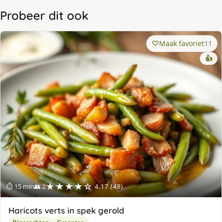
Probeer dit ook
Maak favoriet
11
👍
★★★★☆
⏱ 15 min
👥 2
4.17 (48)
Haricots verts in spek gerold