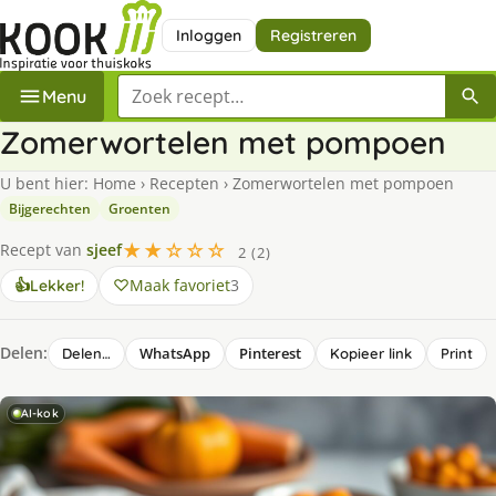
Inloggen
Registreren
Zoek een recept
Menu
Zomerwortelen met pompoen
U bent hier:
Home
›
Recepten
›
Zomerwortelen met pompoen
Bijgerechten
Groenten
★★☆☆☆
Recept van
sjeef
2 (2)
Maak favoriet
3
👍
Lekker!
Delen:
WhatsApp
Pinterest
Delen…
Kopieer link
Print
AI-kok