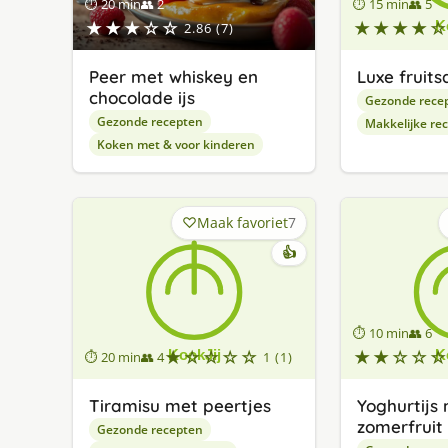
⏱ 20 min
👥 2
⏱ 15 min
👥 5
★★★☆☆
★★★★☆
2.86 (7)
Peer met whiskey en
Luxe fruits
chocolade ijs
Gezonde rece
Gezonde recepten
Makkelijke re
Koken met & voor kinderen
Maak favoriet
7
👍
⏱ 10 min
👥 6
★☆☆☆☆
★★☆☆☆
⏱ 20 min
👥 4
1 (1)
Tiramisu met peertjes
Yoghurtijs
zomerfruit
Gezonde recepten