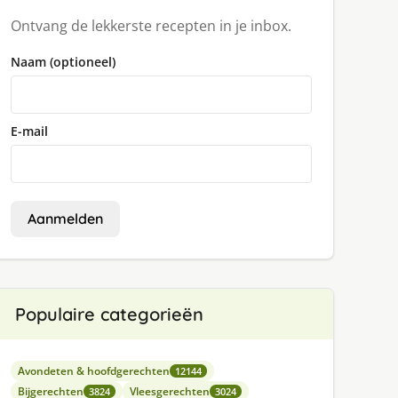
Ontvang de lekkerste recepten in je inbox.
Naam (optioneel)
E-mail
Aanmelden
Populaire categorieën
Avondeten & hoofdgerechten
12144
Bijgerechten
Vleesgerechten
3824
3024