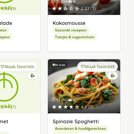
⏱ 10 min
👥 4
★★☆☆☆
4.33 (9)
2.33 (3)
alade
Kokosmousse
pten
Gezonde recepten
cepten
Toetjes & nagerechten
AI-kok
Maak favoriet
6
Maak favoriet
8
👍
👍
⏱ 15 min
👥 4
★★★★☆
2.14 (7)
4.2 (5)
 met
Spinazie Spaghetti
Avondeten & hoofdgerechten