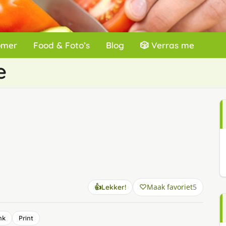
omer
Food & Foto’s
Blog
🎲 Verras me
e
Maak favoriet
5
👍
Lekker!
nk
Print