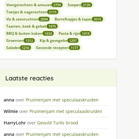
Voorgerechten & amuses
Soepen
2759
2120
Toetjes & nagerechten
2115
Vis & zeevruchten
Borrelhapjes & tapas
2094
2015
Taarten, koek & gebak
1975
BBQ & buiten koken
Pasta & rijst
1434
1419
Groenten
Kip & gevogelte
1312
1297
Salades
Gezonde recepten
1216
1177
Laatste reacties
anna
over
Pruimenjam met speculaaskruiden
Wilmie
over
Pruimenjam met speculaaskruiden
HarryLohr
over
Gevuld Turks brood
anna
over
Pruimenjam met speculaaskruiden