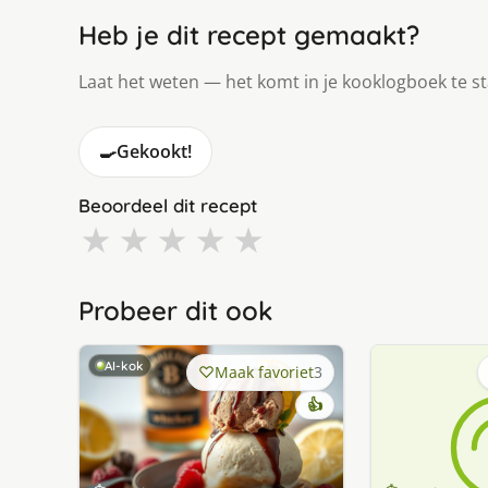
Heb je dit recept gemaakt?
Laat het weten — het komt in je kooklogboek te s
🍳
Gekookt!
Beoordeel dit recept
★
★
★
★
★
Probeer dit ook
AI-kok
Maak favoriet
3
👍