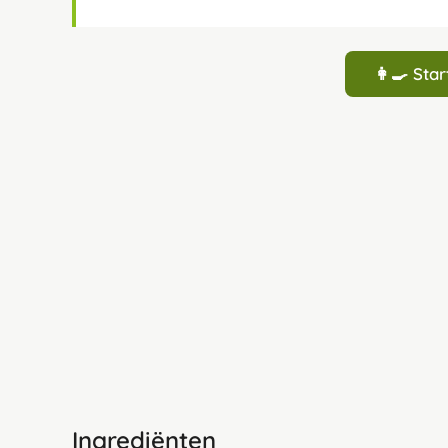
👩‍🍳 St
Ingrediënten