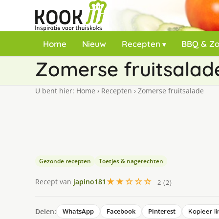
Home
Nieuw
Recepten
BBQ & Z
Zomerse fruitsalad
U bent hier:
Home
›
Recepten
›
Zomerse fruitsalade
Gezonde recepten
Toetjes & nagerechten
★★☆☆☆
Recept van
japino181
2 (2)
Delen:
WhatsApp
Facebook
Pinterest
Kopieer li