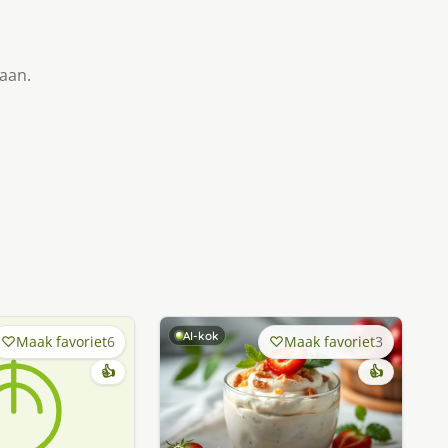
taan.
AI-kok
Maak favoriet
6
Maak favoriet
3
👍
👍