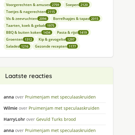
Voorgerechten & amuses
Soepen
2759
2120
Toetjes & nagerechten
2115
Vis & zeevruchten
Borrelhapjes & tapas
2094
2015
Taarten, koek & gebak
1975
BBQ & buiten koken
Pasta & rijst
1434
1419
Groenten
Kip & gevogelte
1312
1297
Salades
Gezonde recepten
1216
1177
Laatste reacties
anna
over
Pruimenjam met speculaaskruiden
Wilmie
over
Pruimenjam met speculaaskruiden
HarryLohr
over
Gevuld Turks brood
anna
over
Pruimenjam met speculaaskruiden