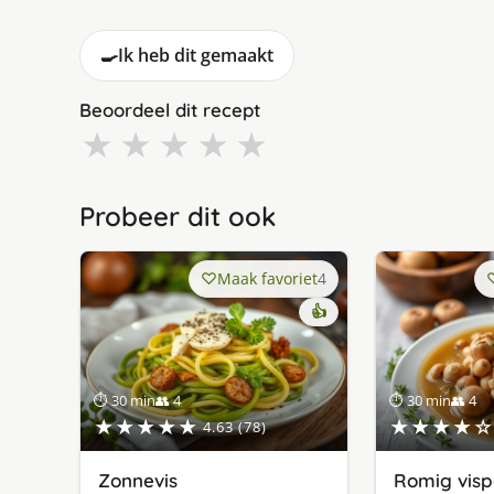
🍳
Ik heb dit gemaakt
Beoordeel dit recept
★
★
★
★
★
Probeer dit ook
Maak favoriet
4
👍
⏱ 30 min
👥 4
⏱ 30 min
👥 4
★★★★★
★★★★☆
4.63 (78)
Zonnevis
Romig visp