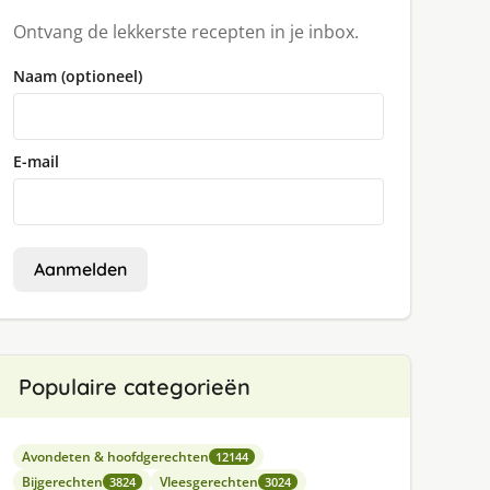
Ontvang de lekkerste recepten in je inbox.
Naam (optioneel)
E-mail
Aanmelden
Populaire categorieën
Avondeten & hoofdgerechten
12144
Bijgerechten
Vleesgerechten
3824
3024