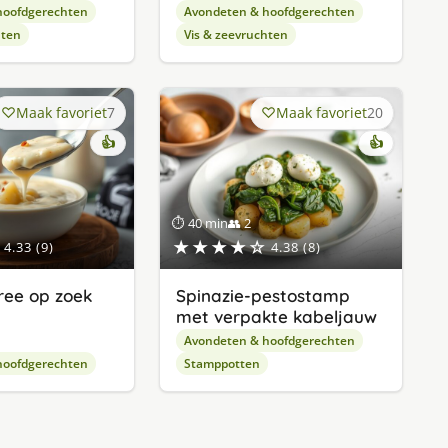
hoofdgerechten
Avondeten & hoofdgerechten
hten
Vis & zeevruchten
Maak favoriet
7
Maak favoriet
20
👍
👍
⏱ 40 min
👥 2
★★★★☆
4.33 (9)
4.38 (8)
ree op zoek
Spinazie-pestostamp
met verpakte kabeljauw
Avondeten & hoofdgerechten
hoofdgerechten
Stamppotten