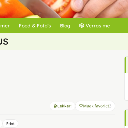
omer
Food & Foto’s
Blog
🎲 Verras me
us
Maak favoriet
3
👍
Lekker!
Print