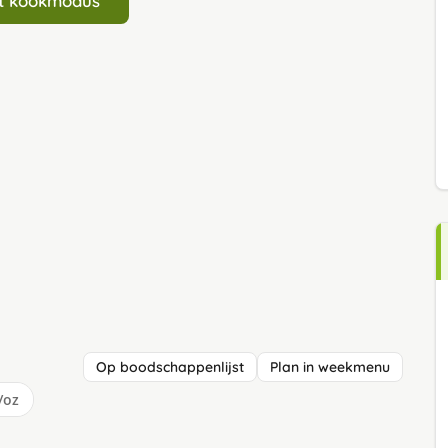
art kookmodus
Op boodschappenlijst
Plan in weekmenu
/oz