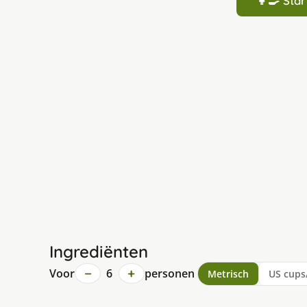
👩‍🍳 St
Ingrediënten
−
+
Voor
6
personen
Metrisch
US cups