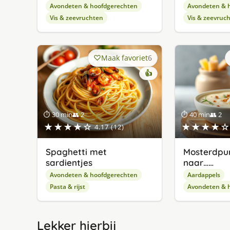
Avondeten & hoofdgerechten
Avondeten & 
Vis & zeevruchten
Vis & zeevruc
Maak favoriet
6
👍
⏱ 30 min
👥 2
⏱ 40 min
👥 2
★★★★☆
★★★★☆
4.17 (12)
Spaghetti met
Mosterdpu
sardientjes
naar……
Avondeten & hoofdgerechten
Aardappels
Pasta & rijst
Avondeten & 
Lekker hierbij