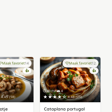
Maak favoriet
14
Maak favoriet
12
👍
👍
⏱ 40 min
👥 4
★★★★☆
4.45 (58)
4.48 (25)
otje
Cataplana portugal