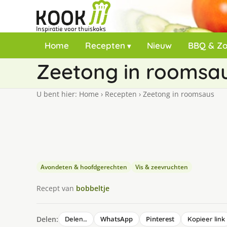
Home
Recepten
Nieuw
BBQ & Z
Zeetong in roomsa
U bent hier:
Home
›
Recepten
›
Zeetong in roomsaus
Avondeten & hoofdgerechten
Vis & zeevruchten
Recept van
bobbeltje
Delen:
WhatsApp
Pinterest
Delen…
Kopieer link