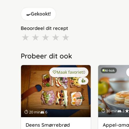
🍳
Gekookt!
Beoordeel dit recept
★
★
★
★
★
Probeer dit ook
AI-kok
Maak favoriet
0
👍
⏱ 30 min
👥 3
⏱ 20 min
👥 6
Deens Smørrebrød
Appel-ama