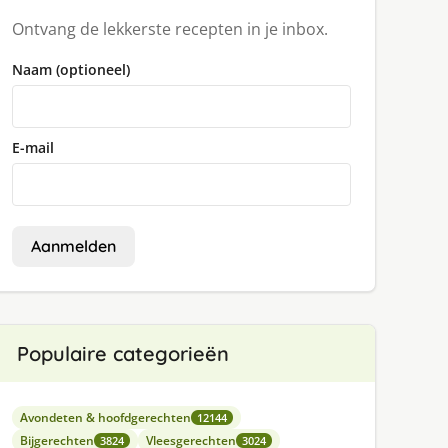
Ontvang de lekkerste recepten in je inbox.
Naam (optioneel)
E-mail
Aanmelden
Populaire categorieën
Avondeten & hoofdgerechten
12144
Bijgerechten
Vleesgerechten
3824
3024