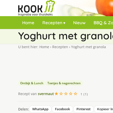
Home
Recepten
Nieuw
BBQ & Z
Yoghurt met grano
U bent hier:
Home
›
Recepten
›
Yoghurt met granola
Ontbijt & Lunch
Toetjes & nagerechten
★☆☆☆☆
Recept van
svermaut
1 (1)
Delen:
WhatsApp
Facebook
Pinterest
Kopieer li