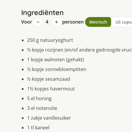
Ingrediënten
−
+
Voor
4
personen
Metrisch
US cups
250 g natuuryoghurt
½ kopje rozijnen (en/of andere gedroogde vruc
1 kopje walnoten (gehakt)
½ kopje zonnebloempitten
½ kopje sesamzaad
1½ kopjes havermout
5 el honing
3 el notenolie
1 zakje vanillesuiker
1 tl kaneel