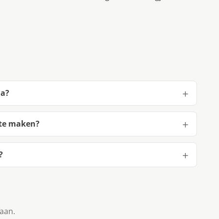
la?
 te maken?
?
taan.