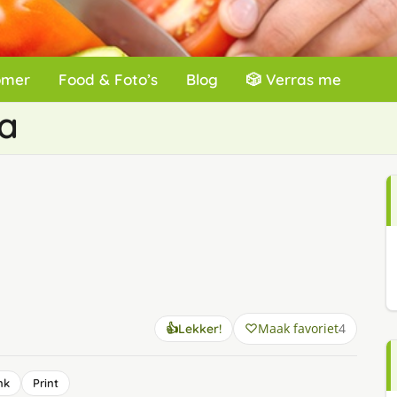
omer
Food & Foto’s
Blog
🎲 Verras me
la
Maak favoriet
4
👍
Lekker!
nk
Print