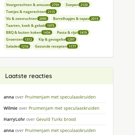
Voorgerechten & amuses
Soepen
2759
2120
Toetjes & nagerechten
2115
Vis & zeevruchten
Borrelhapjes & tapas
2095
2015
Taarten, koek & gebak
1975
BBQ & buiten koken
Pasta & rijst
1434
1419
Groenten
Kip & gevogelte
1312
1297
Salades
Gezonde recepten
1216
1177
Laatste reacties
anna
over
Pruimenjam met speculaaskruiden
Wilmie
over
Pruimenjam met speculaaskruiden
HarryLohr
over
Gevuld Turks brood
anna
over
Pruimenjam met speculaaskruiden