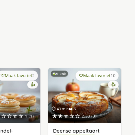
AI-kok
Maak favoriet
2
Maak favoriet
10
👍
👍
⏱ 40 min
👥 8
★☆☆☆☆
★★☆☆☆
1 (1)
2.33 (3)
ndel-
Deense appeltaart