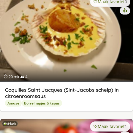
Maak favoriet
0
👍
⏱ 20 min
👥 4
Coquilles Saint Jacques (Sint-Jacobs schelp) in
citroenroomsaus
Amuse
Borrelhapjes & tapas
AI-kok
Maak favoriet
1