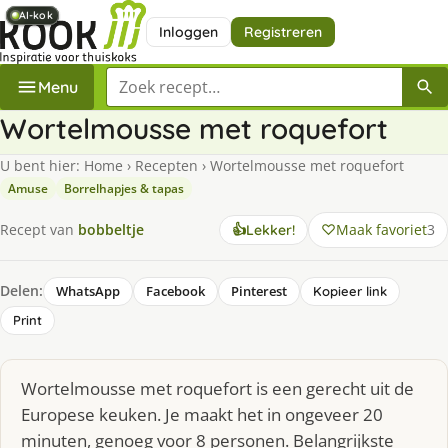
AI-kok
AI-kok
AI-kok
AI-kok
Inloggen
Registreren
Zoek een recept
Menu
Wortelmousse met roquefort
U bent hier:
Home
›
Recepten
›
Wortelmousse met roquefort
Amuse
Borrelhapjes & tapas
Maak favoriet
3
Recept van
bobbeltje
👍
Lekker!
Delen:
WhatsApp
Facebook
Pinterest
Kopieer link
Print
Wortelmousse met roquefort is een gerecht uit de
Europese keuken. Je maakt het in ongeveer 20
minuten, genoeg voor 8 personen. Belangrijkste