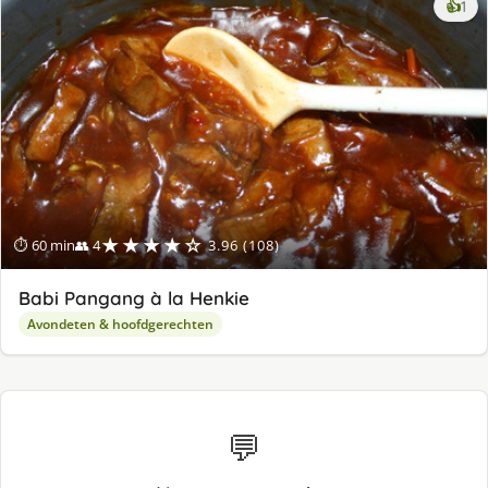
ke
👍
1
lek
ge
★★★★☆
⏱ 60 min
👥 4
3.96 (108)
Babi Pangang à la Henkie
Avondeten & hoofdgerechten
💬