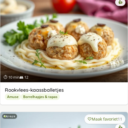
👍
⏱ 10 min
👥 12
Rookvlees-kaassballetjes
Amuse
Borrelhapjes & tapas
AI-kok
Maak favoriet
11
👍