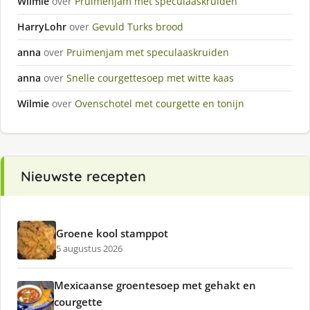
Wilmie
over
Pruimenjam met speculaaskruiden
HarryLohr
over
Gevuld Turks brood
anna
over
Pruimenjam met speculaaskruiden
anna
over
Snelle courgettesoep met witte kaas
Wilmie
over
Ovenschotel met courgette en tonijn
Nieuwste recepten
Groene kool stamppot
5 augustus 2026
Mexicaanse groentesoep met gehakt en
courgette