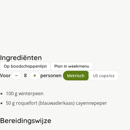
Ingrediënten
Op boodschappenlijst
Plan in weekmenu
−
+
Voor
8
personen
Metrisch
US cups/oz
100 g winterpeen
50 g roquefort (blauwaderkaas) cayennepeper
Bereidingswijze