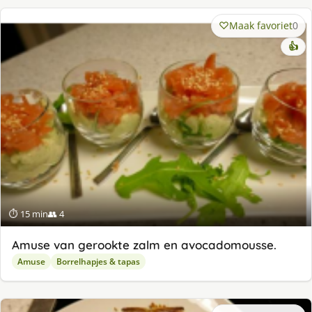
Maak favoriet
0
👍
⏱ 15 min
👥 4
Amuse van gerookte zalm en avocadomousse.
Amuse
Borrelhapjes & tapas