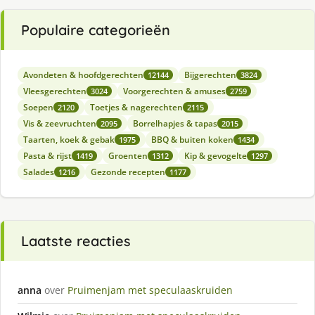
Populaire categorieën
Avondeten & hoofdgerechten
Bijgerechten
12144
3824
Vleesgerechten
Voorgerechten & amuses
3024
2759
Soepen
Toetjes & nagerechten
2120
2115
Vis & zeevruchten
Borrelhapjes & tapas
2095
2015
Taarten, koek & gebak
BBQ & buiten koken
1975
1434
Pasta & rijst
Groenten
Kip & gevogelte
1419
1312
1297
Salades
Gezonde recepten
1216
1177
Laatste reacties
anna
over
Pruimenjam met speculaaskruiden