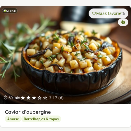
AI-kok
Maak favoriet
6
👍
★★★☆☆
⏱ 60 min
3.17 (6)
Caviar d’aubergine
Amuse
Borrelhapjes & tapas