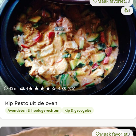
Maak favoriet
38
ke
👍
1
lek
ge
★★★★☆
⏱ 45 min
👥 4
4.39 (96)
Kip Pesto uit de oven
Avondeten & hoofdgerechten
Kip & gevogelte
Maak favoriet
3