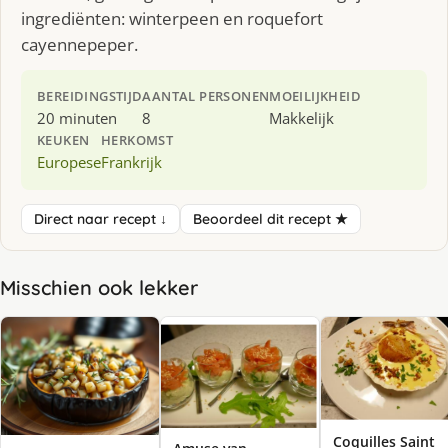
ingrediënten: winterpeen en roquefort
cayennepeper.
BEREIDINGSTIJD
AANTAL PERSONEN
MOEILIJKHEID
20 minuten
8
Makkelijk
KEUKEN
HERKOMST
Europese
Frankrijk
Direct naar recept ↓
Beoordeel dit recept ★
Misschien ook lekker
Coquilles Saint