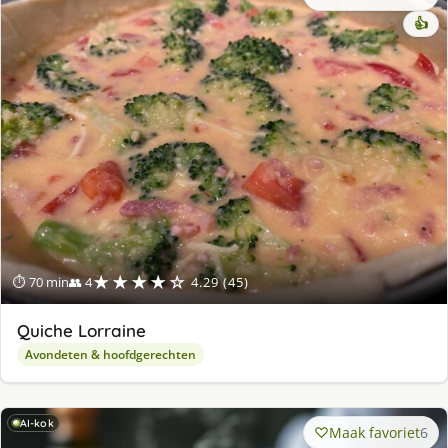
👍
★★★★☆
⏱ 70 min
👥 4
4.29 (45)
Quiche Lorraine
Avondeten & hoofdgerechten
AI-kok
Maak favoriet
6