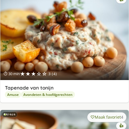
★★★☆☆
⏱ 30 min
3 (4)
Tapenade van tonijn
Amuse
Avondeten & hoofdgerechten
AI-kok
Maak favoriet
4
👍