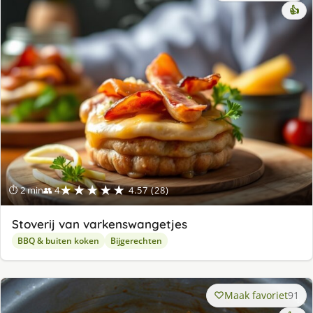
👍
★★★★★
⏱ 2 min
👥 4
4.57 (28)
Stoverij van varkenswangetjes
BBQ & buiten koken
Bijgerechten
Maak favoriet
91