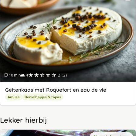
★★☆☆☆
⏱ 10 min
👥 4
2 (2)
Geitenkaas met Roquefort en eau de vie
Amuse
Borrelhapjes & tapas
Lekker hierbij