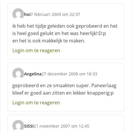
e
f
hoi
7 februari 2009 om 22:37
:
s
c
ik heb het tijdje geleden ook geprobeerd en het
h
is heel goed gelukt en het was heerlijk!:D:p
r
en het is ook makkelijk te maken.
e
e
Login om te reageren
f
:
Angelina
27 december 2008 om 18:33
s
c
geprobeerd en ze smaakten super. Paneerlaag
h
bleef er goed aan zitten en lekker knapperig:p
r
e
Login om te reageren
e
f
:
SISSI
21 november 2007 om 12:45
s