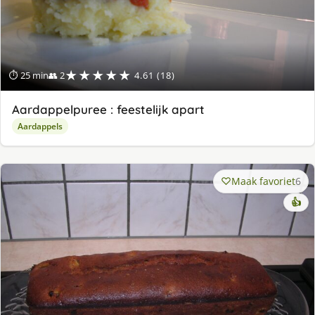
★★★★★
⏱ 25 min
👥 2
4.61 (18)
Aardappelpuree : feestelijk apart
Aardappels
Maak favoriet
6
👍