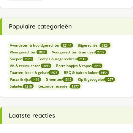
Populaire categorieën
Avondeten & hoofdgerechten
Bijgerechten
12144
3824
Vleesgerechten
Voorgerechten & amuses
3024
2759
Soepen
Toetjes & nagerechten
2120
2115
Vis & zeevruchten
Borrelhapjes & tapas
2095
2015
Taarten, koek & gebak
BBQ & buiten koken
1975
1434
Pasta & rijst
Groenten
Kip & gevogelte
1419
1312
1297
Salades
Gezonde recepten
1216
1177
Laatste reacties