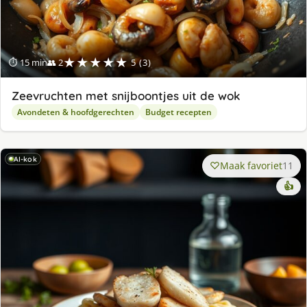
★★★★★
⏱ 15 min
👥 2
5 (3)
Zeevruchten met snijboontjes uit de wok
Avondeten & hoofdgerechten
Budget recepten
AI-kok
Maak favoriet
11
👍