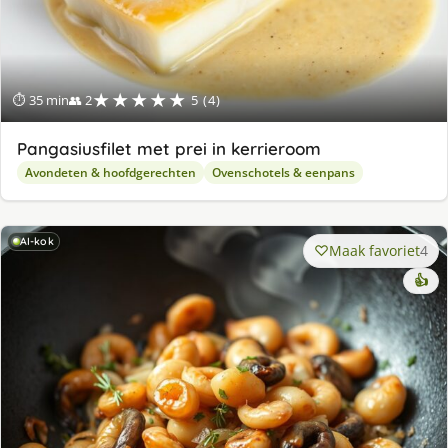
★★★★★
⏱ 35 min
👥 2
5 (4)
Pangasiusfilet met prei in kerrieroom
Avondeten & hoofdgerechten
Ovenschotels & eenpans
AI-kok
Maak favoriet
4
👍