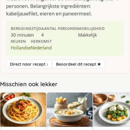
personen. Belangrijkste ingrediënten:
kabeljauwfilet, eieren en paneermeel.
BEREIDINGSTIJD
AANTAL PERSONEN
MOEILIJKHEID
30 minuten
4
Makkelijk
KEUKEN
HERKOMST
Hollandse
Nederland
Direct naar recept ↓
Beoordeel dit recept ★
Misschien ook lekker