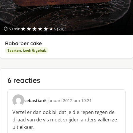
★★★★★
⏱ 60 min
4.5 (20)
Rabarber cake
Taarten, koek & gebak
6 reacties
sebastian
6 januari 2012 om 19:21
s
c
Vertel er dan ook bij dat je die repen tegen de
h
draad van de vis moet snijden anders vallen ze
r
uit elkaar.
e