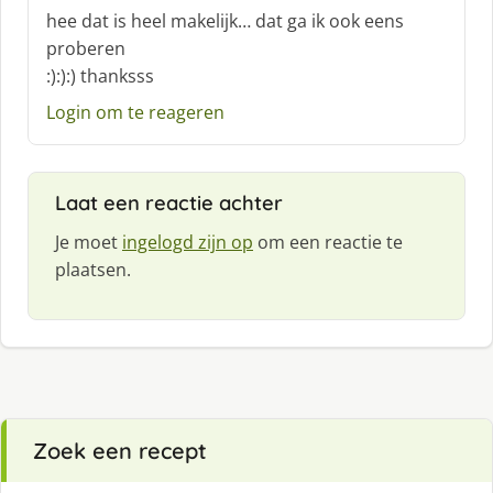
c
hee dat is heel makelijk… dat ga ik ook eens
h
proberen
r
:):):) thanksss
e
e
Login om te reageren
f
:
Laat een reactie achter
Je moet
ingelogd zijn op
om een reactie te
plaatsen.
Zoek een recept