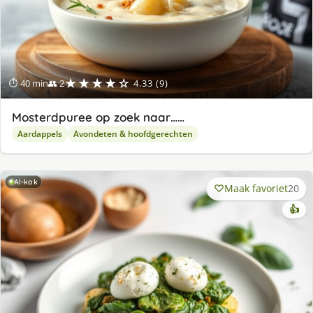
★★★★☆
⏱ 40 min
👥 2
4.33 (9)
Mosterdpuree op zoek naar……
Aardappels
Avondeten & hoofdgerechten
AI-kok
Maak favoriet
20
👍