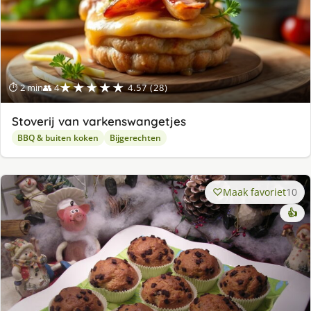
★★★★★
⏱ 2 min
👥 4
4.57 (28)
Stoverij van varkenswangetjes
BBQ & buiten koken
Bijgerechten
Maak favoriet
10
👍