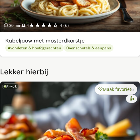
★★★★☆
⏱ 30 min
👥 4
4 (6)
Kabeljauw met mosterdkorstje
Avondeten & hoofdgerechten
Ovenschotels & eenpans
Lekker hierbij
AI-kok
Maak favoriet
6
👍