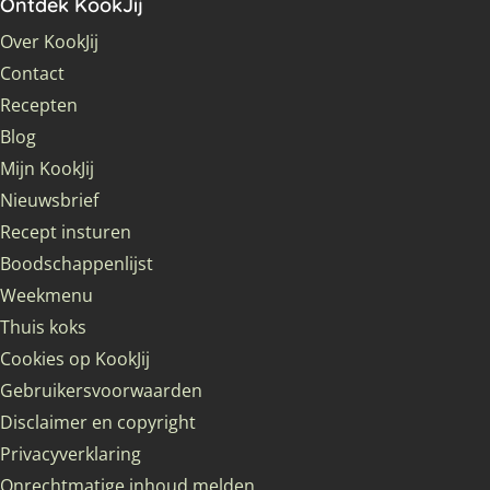
Ontdek KookJij
Over KookJij
Contact
Recepten
Blog
Mijn KookJij
Nieuwsbrief
Recept insturen
Boodschappenlijst
Weekmenu
Thuis koks
Cookies op KookJij
Gebruikersvoorwaarden
Disclaimer en copyright
Privacyverklaring
Onrechtmatige inhoud melden