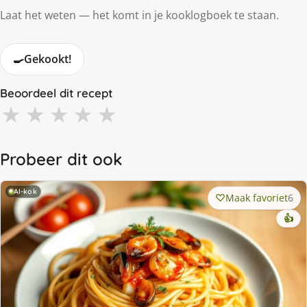
Laat het weten — het komt in je kooklogboek te staan.
🍳
Gekookt!
Beoordeel dit recept
★
★
★
★
★
Probeer dit ook
AI-kok
Maak favoriet
6
👍