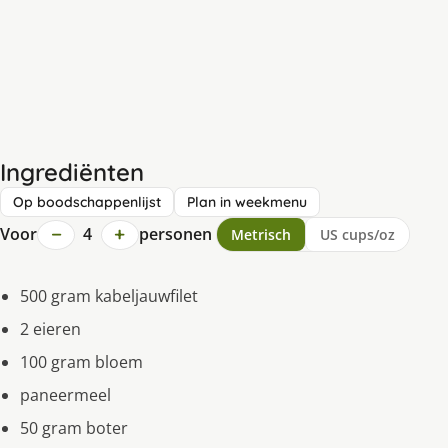
Ingrediënten
Op boodschappenlijst
Plan in weekmenu
−
+
Voor
4
personen
Metrisch
US cups/oz
500 gram kabeljauwfilet
2 eieren
100 gram bloem
paneermeel
50 gram boter