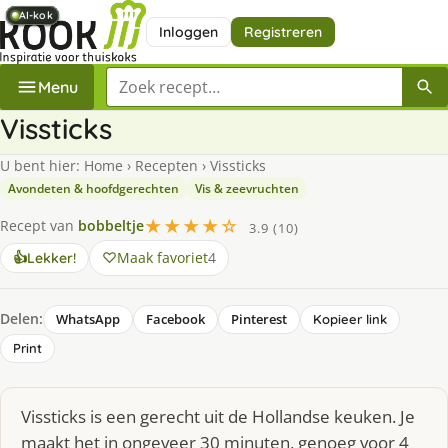
AI-kok
AI-kok
AI-kok
AI-kok
AI-kok
AI-kok
AI-kok
Inloggen
Registreren
Zoek een recept
Menu
Vissticks
U bent hier:
Home
›
Recepten
›
Vissticks
Avondeten & hoofdgerechten
Vis & zeevruchten
★★★★☆
Recept van
bobbeltje
3.9 (10)
Maak favoriet
4
👍
Lekker!
Delen:
WhatsApp
Facebook
Pinterest
Kopieer link
Print
Vissticks is een gerecht uit de Hollandse keuken. Je
maakt het in ongeveer 30 minuten, genoeg voor 4