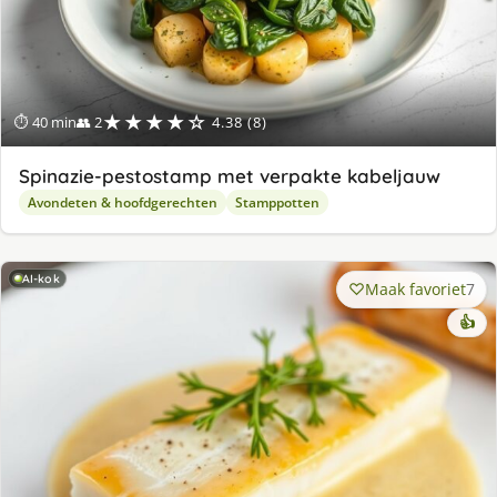
★★★★☆
⏱ 40 min
👥 2
4.38 (8)
Spinazie-pestostamp met verpakte kabeljauw
Avondeten & hoofdgerechten
Stamppotten
AI-kok
Maak favoriet
7
👍