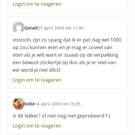
e
Login om te reageren
f
:
Genell
27 april 2009 om 11:44
s
c
vissticks zijn zo spang dat ik er per dag wel 1000
h
op zou kunnen eten en je mag er zoveel van
r
eten als je wilt want er staaat op de verpakking
e
een bewust stickertje op dus als je er veel van
e
f
eet word je niet dik:D
:
Login om te reageren
lollie
14 april 2009 om 15:05
s
c
is dit lekker? of niet nog niet geprobeerd:?:)
h
Login om te reageren
r
e