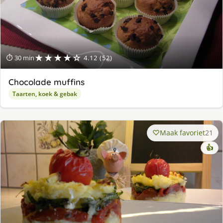
★★★★☆
⏱ 30 min
4.12 (52)
Chocolade muffins
Taarten, koek & gebak
Maak favoriet
21
👍