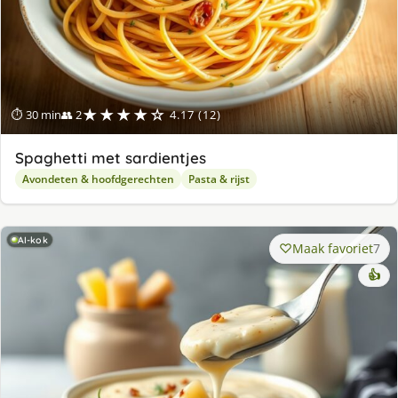
★★★★☆
⏱ 30 min
👥 2
4.17 (12)
Spaghetti met sardientjes
Avondeten & hoofdgerechten
Pasta & rijst
AI-kok
Maak favoriet
7
👍