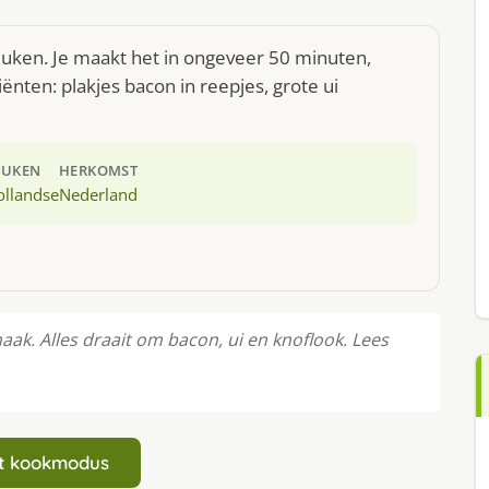
keuken. Je maakt het in ongeveer 50 minuten,
ënten: plakjes bacon in reepjes, grote ui
EUKEN
HERKOMST
ollandse
Nederland
k. Alles draait om bacon, ui en knoflook. Lees
art kookmodus