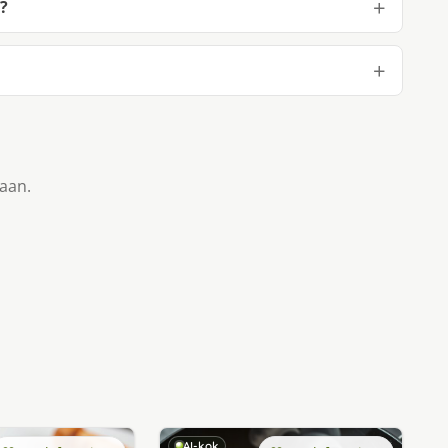
?
taan.
AI-kok