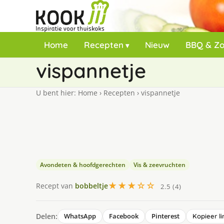
Home
Recepten
Nieuw
BBQ & Z
vispannetje
U bent hier:
Home
›
Recepten
›
vispannetje
Avondeten & hoofdgerechten
Vis & zeevruchten
★★★☆☆
Recept van
bobbeltje
2.5 (4)
Delen:
WhatsApp
Facebook
Pinterest
Kopieer li