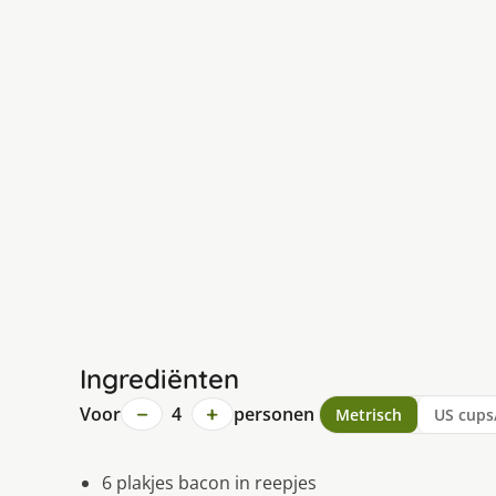
Ingrediënten
−
+
Voor
4
personen
Metrisch
US cups
6 plakjes bacon in reepjes