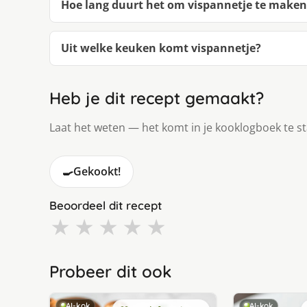
Hoe lang duurt het om vispannetje te maken
Uit welke keuken komt vispannetje?
Heb je dit recept gemaakt?
Laat het weten — het komt in je kooklogboek te s
🍳
Gekookt!
Beoordeel dit recept
★
★
★
★
★
Probeer dit ook
AI-kok
AI-kok