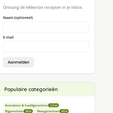
Ontvang de lekkerste recepten in je inbox.
Naam (optioneel)
E-mail
Aanmelden
Populaire categorieën
Avondeten & hoofdgerechten
12144
Bijgerechten
Vleesgerechten
3824
3024