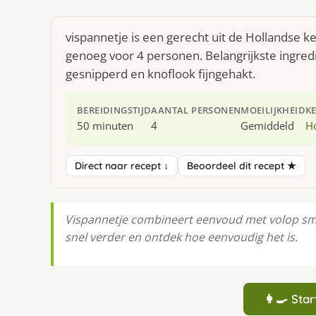
vispannetje is een gerecht uit de Hollandse 
genoeg voor 4 personen. Belangrijkste ingredi
gesnipperd en knoflook fijngehakt.
BEREIDINGSTIJD
AANTAL PERSONEN
MOEILIJKHEID
K
50 minuten
4
Gemiddeld
H
Direct naar recept ↓
Beoordeel dit recept ★
Vispannetje combineert eenvoud met volop smaa
snel verder en ontdek hoe eenvoudig het is.
👩‍🍳 St