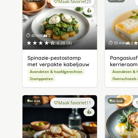
Maak favoriet
20
👍
⏱ 40 min
👥 2
★★★★☆
4.38 (8)
⏱ 35 min
👥 2
Spinazie-pestostamp
Pangasiusfi
met verpakte kabeljauw
kerrieroom
Avondeten & hoofdgerechten
Avondeten & 
Stamppotten
Ovenschotels
AI-kok
AI-kok
Maak favoriet
11
👍