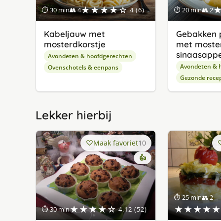
★★★★☆
⏱ 30 min
👥 4
4 (6)
⏱ 20 min
👥 2
Kabeljauw met
Gebakken p
mosterdkorstje
met moste
sinaasappe
Avondeten & hoofdgerechten
Avondeten & 
Ovenschotels & eenpans
Gezonde rece
Lekker hierbij
Maak favoriet
10
👍
⏱ 25 min
👥 2
★★★★☆
★★★★★
⏱ 30 min
4.12 (52)