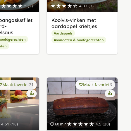
★★★★★
★★★★☆
5 (2)
4.33 (3)
angasiusfilet
Koolvis-vinken met
rd-
aardappel krieltjes
lsaus
Aardappels
hoofdgerechten
Avondeten & hoofdgerechten
pten
Maak favoriet
21
Maak favoriet
6
👍
👍
★★★★★
4.61 (18)
⏱ 60 min
4.5 (20)