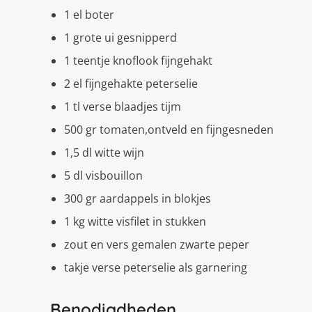
1 el boter
1 grote ui gesnipperd
1 teentje knoflook fijngehakt
2 el fijngehakte peterselie
1 tl verse blaadjes tijm
500 gr tomaten,ontveld en fijngesneden
1,5 dl witte wijn
5 dl visbouillon
300 gr aardappels in blokjes
1 kg witte visfilet in stukken
zout en vers gemalen zwarte peper
takje verse peterselie als garnering
Benodigdheden