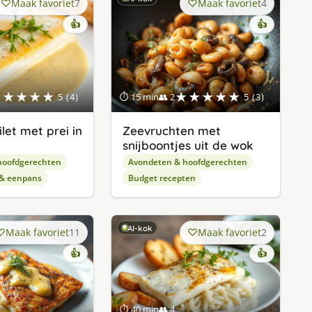
Maak favoriet
7
Maak favoriet
4
👍
👍
★★★★★
★★★★★
5 (4)
⏱ 15 min
👥 2
5 (3)
let met prei in
Zeevruchten met
snijboontjes uit de wok
hoofdgerechten
Avondeten & hoofdgerechten
 & eenpans
Budget recepten
AI-kok
Maak favoriet
11
Maak favoriet
2
👍
👍
⏱ 40 min
👥 4