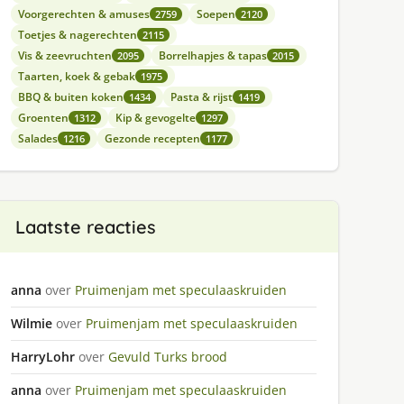
Voorgerechten & amuses
Soepen
2759
2120
Toetjes & nagerechten
2115
Vis & zeevruchten
Borrelhapjes & tapas
2095
2015
Taarten, koek & gebak
1975
BBQ & buiten koken
Pasta & rijst
1434
1419
Groenten
Kip & gevogelte
1312
1297
Salades
Gezonde recepten
1216
1177
Laatste reacties
anna
over
Pruimenjam met speculaaskruiden
Wilmie
over
Pruimenjam met speculaaskruiden
HarryLohr
over
Gevuld Turks brood
anna
over
Pruimenjam met speculaaskruiden