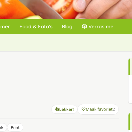
omer
Food & Foto’s
Blog
🎲 Verras me
Maak favoriet
2
👍
Lekker!
nk
Print