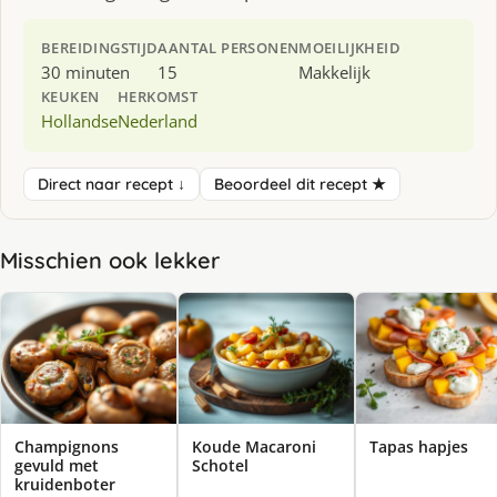
BEREIDINGSTIJD
AANTAL PERSONEN
MOEILIJKHEID
30 minuten
15
Makkelijk
KEUKEN
HERKOMST
Hollandse
Nederland
Direct naar recept ↓
Beoordeel dit recept ★
Misschien ook lekker
Champignons
Koude Macaroni
Tapas hapjes
gevuld met
Schotel
kruidenboter