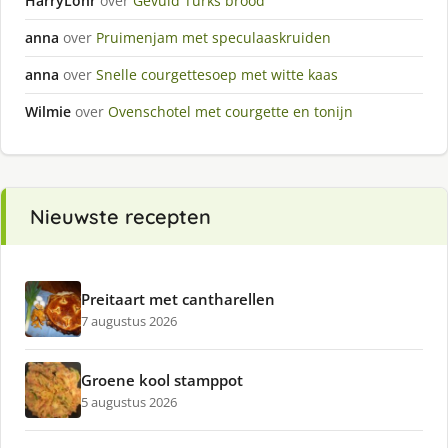
HarryLohr
over
Gevuld Turks brood
anna
over
Pruimenjam met speculaaskruiden
anna
over
Snelle courgettesoep met witte kaas
Wilmie
over
Ovenschotel met courgette en tonijn
Nieuwste recepten
Preitaart met cantharellen
7 augustus 2026
Groene kool stamppot
5 augustus 2026