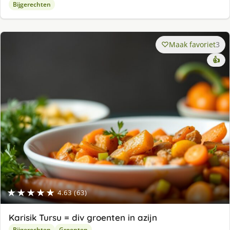
Bijgerechten
Maak favoriet
3
👍
★★★★★
4.63 (63)
Karisik Tursu = div groenten in azijn
Bijgerechten
Groenten