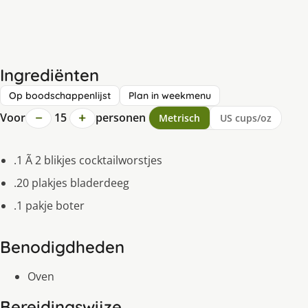
Ingrediënten
Op boodschappenlijst
Plan in weekmenu
−
+
Voor
15
personen
Metrisch
US cups/oz
.1 Ã 2 blikjes cocktailworstjes
.20 plakjes bladerdeeg
.1 pakje boter
Benodigdheden
Oven
Bereidingswijze