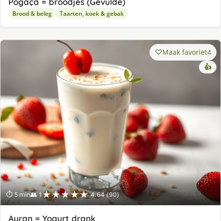
Pogaça = broodjes (Gevulde)
Brood & beleg
Taarten, koek & gebak
Maak favoriet
4
👍
★★★★★
⏱ 5 min
👥 1
4.64 (90)
Ayran = Yogurt drank