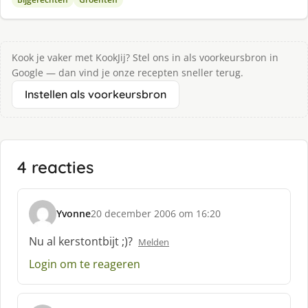
Kook je vaker met KookJij? Stel ons in als voorkeursbron in
Google — dan vind je onze recepten sneller terug.
Instellen als voorkeursbron
4 reacties
Yvonne
20 december 2006 om 16:20
s
c
Nu al kerstontbijt ;)?
Melden
h
Login om te reageren
r
e
e
f