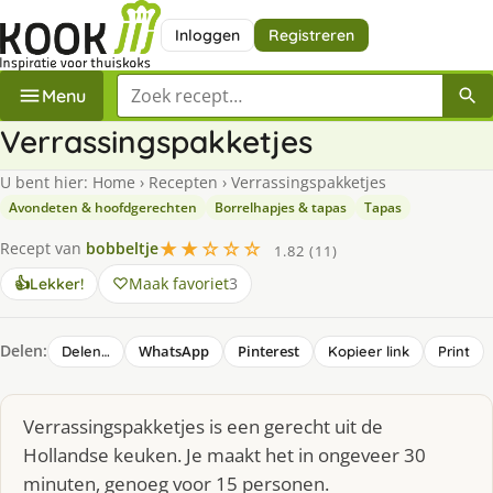
Inloggen
Registreren
Zoek een recept
Menu
Verrassingspakketjes
U bent hier:
Home
›
Recepten
›
Verrassingspakketjes
Avondeten & hoofdgerechten
Borrelhapjes & tapas
Tapas
★★☆☆☆
Recept van
bobbeltje
1.82 (11)
Maak favoriet
3
👍
Lekker!
Delen:
WhatsApp
Pinterest
Delen…
Kopieer link
Print
Verrassingspakketjes is een gerecht uit de
Hollandse keuken. Je maakt het in ongeveer 30
minuten, genoeg voor 15 personen.