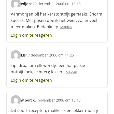
edjozo
20 december 2006 om 15:13
:
s
c
Vanmorgen bij het kerstontbijt gemaakt. Enorm
h
succes. Met pasen doe ik het weer, zal er veel
r
meer maken. Bedankt. :p
Melden
e
e
Login om te reageren
f
:
Els
17 december 2006 om 11:25
s
c
Tip, draai om elk worstje een halfplakje
h
ontbijtspek, echt erg lekker.
Melden
r
e
Login om te reageren
e
f
:
w.porck
5 november 2006 om 13:15
s
c
Dit soort recepten, makkelijk en lekker moet je
h