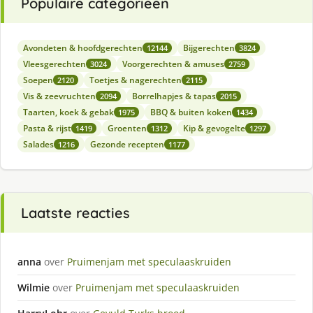
Populaire categorieën
Avondeten & hoofdgerechten
Bijgerechten
12144
3824
Vleesgerechten
Voorgerechten & amuses
3024
2759
Soepen
Toetjes & nagerechten
2120
2115
Vis & zeevruchten
Borrelhapjes & tapas
2094
2015
Taarten, koek & gebak
BBQ & buiten koken
1975
1434
Pasta & rijst
Groenten
Kip & gevogelte
1419
1312
1297
Salades
Gezonde recepten
1216
1177
Laatste reacties
anna
over
Pruimenjam met speculaaskruiden
Wilmie
over
Pruimenjam met speculaaskruiden