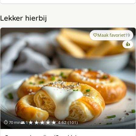
Lekker hierbij
Maak favoriet
19
👍
★★★★★
⏱ 70 min
👥 1
4.62 (101)