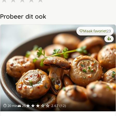
Probeer dit ook
Maak favoriet
23
👍
★★★☆☆
⏱ 20 min
👥 25
2.67 (12)