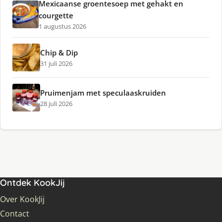
Mexicaanse groentesoep met gehakt en
courgette
1 augustus 2026
Chip & Dip
31 juli 2026
Pruimenjam met speculaaskruiden
28 juli 2026
Ontdek KookJij
Over KookJij
Contact