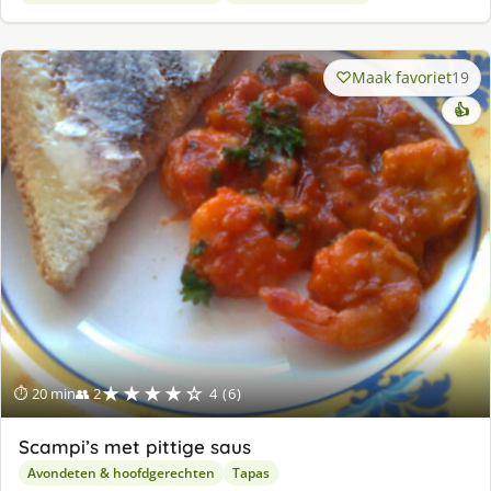
Maak favoriet
19
👍
★★★★☆
⏱ 20 min
👥 2
4 (6)
Scampi’s met pittige saus
Avondeten & hoofdgerechten
Tapas