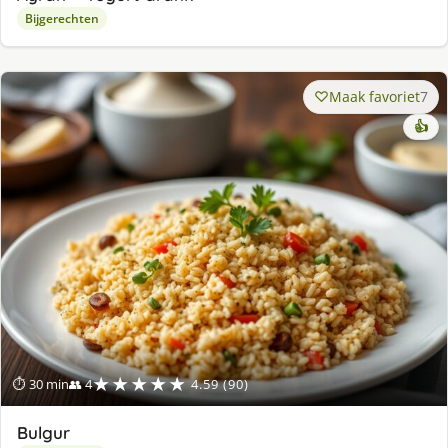
Bijgerechten
Maak favoriet
7
👍
★★★★★
⏱ 30 min
👥 4
4.59 (90)
Bulgur