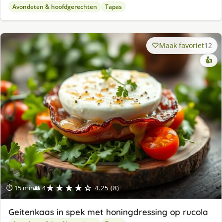
Avondeten & hoofdgerechten
Tapas
Maak favoriet
12
👍
★★★★☆
⏱ 15 min
👥 4
4.25 (8)
Geitenkaas in spek met honingdressing op rucola