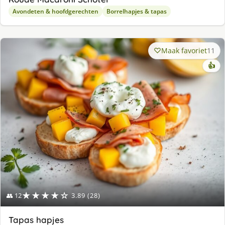
Avondeten & hoofdgerechten
Borrelhapjes & tapas
Maak favoriet
11
👍
★★★★☆
👥 12
3.89 (28)
Tapas hapjes