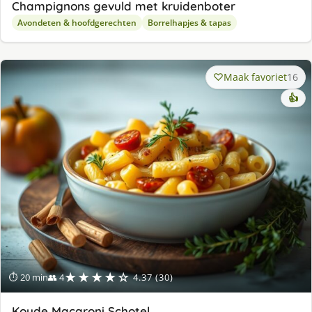
Champignons gevuld met kruidenboter
Avondeten & hoofdgerechten
Borrelhapjes & tapas
Maak favoriet
16
👍
★★★★☆
⏱ 20 min
👥 4
4.37 (30)
Koude Macaroni Schotel