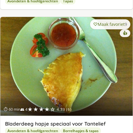
Avondeten & hoofdgerechten
Tapas
Maak favoriet
9
👍
★★★★☆
⏱ 60 min
👥 4
4.33 (6)
Bladerdeeg hapje speciaal voor Tantelief
Avondeten & hoofdgerechten
Borrelhapjes & tapas