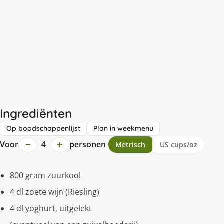
Ingrediënten
Op boodschappenlijst
Plan in weekmenu
−
+
Voor
4
personen
Metrisch
US cups/oz
800 gram zuurkool
4 dl zoete wijn (Riesling)
4 dl yoghurt, uitgelekt