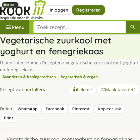
AI-kok
AI-kok
AI-kok
AI-kok
AI-kok
Inloggen
Registreren
Zoek een recept
Menu
Vegetarische zuurkool met
yoghurt en fenegriekaas
U bent hier:
Home
›
Recepten
›
Vegetarische zuurkool met yoghurt
en fenegriekaas
Avondeten & hoofdgerechten
Vegetarisch & vegan
Maak favoriet
1
Recept van
bertallers
👍
Lekker!
Delen:
WhatsApp
Facebook
Pinterest
Kopieer link
Print
Vegetarische zuurkool met yoghurt en fenegriekaas