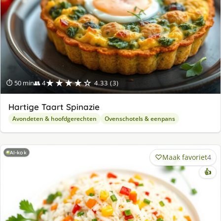
★★★★☆
⏱ 50 min
👥 4
4.33 (3)
Hartige Taart Spinazie
Avondeten & hoofdgerechten
Ovenschotels & eenpans
AI-kok
Maak favoriet
4
👍