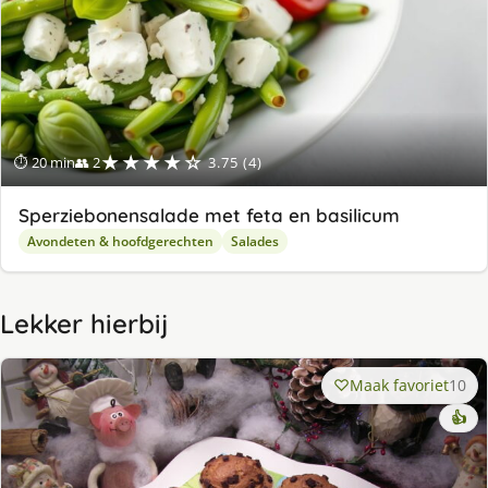
★★★★☆
⏱ 20 min
👥 2
3.75 (4)
Sperziebonensalade met feta en basilicum
Avondeten & hoofdgerechten
Salades
Lekker hierbij
Maak favoriet
10
👍