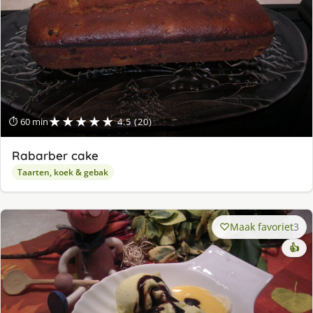
★★★★★
⏱ 60 min
4.5 (20)
Rabarber cake
Taarten, koek & gebak
Maak favoriet
3
👍