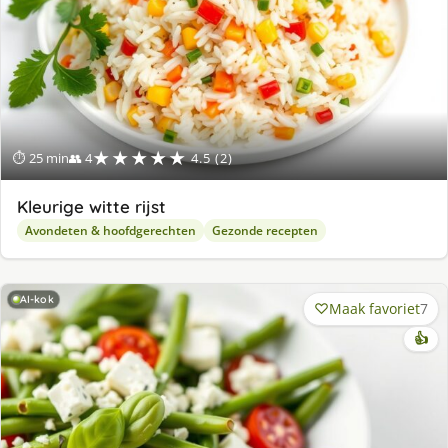
★★★★★
⏱ 25 min
👥 4
4.5 (2)
Kleurige witte rijst
Avondeten & hoofdgerechten
Gezonde recepten
AI-kok
Maak favoriet
7
👍