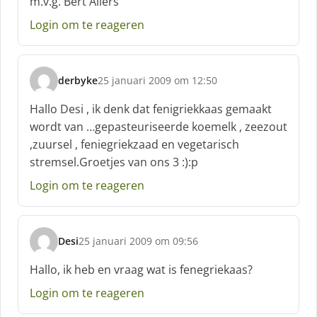
m.v.g. Bert Allers
Login om te reageren
derbyke
25 januari 2009 om 12:50
s
c
Hallo Desi , ik denk dat fenigriekkaas gemaakt
h
wordt van …gepasteuriseerde koemelk , zeezout
r
,zuursel , feniegriekzaad en vegetarisch
e
stremsel.Groetjes van ons 3 :):p
e
f
Login om te reageren
:
Desi
25 januari 2009 om 09:56
s
c
Hallo, ik heb en vraag wat is fenegriekaas?
h
Login om te reageren
r
e