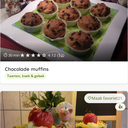
★★★★☆
⏱ 30 min
4.12 (52)
Chocolade muffins
Taarten, koek & gebak
Maak favoriet
21
👍