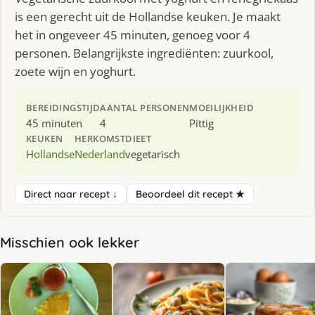
is een gerecht uit de Hollandse keuken. Je maakt
het in ongeveer 45 minuten, genoeg voor 4
personen. Belangrijkste ingrediënten: zuurkool,
zoete wijn en yoghurt.
BEREIDINGSTIJD
AANTAL PERSONEN
MOEILIJKHEID
45 minuten
4
Pittig
KEUKEN
HERKOMST
DIEET
Hollandse
Nederland
vegetarisch
Direct naar recept ↓
Beoordeel dit recept ★
Misschien ook lekker