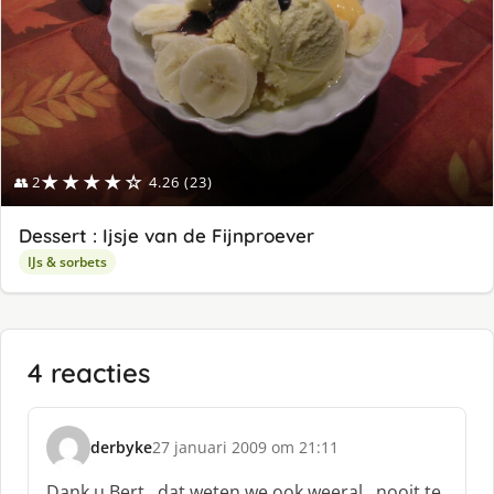
★★★★☆
👥 2
4.26 (23)
Dessert : Ijsje van de Fijnproever
IJs & sorbets
4 reacties
derbyke
27 januari 2009 om 21:11
s
c
Dank u Bert , dat weten we ook weeral…nooit te