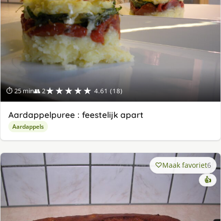
★★★★★
⏱ 25 min
👥 2
4.61 (18)
Aardappelpuree : feestelijk apart
Aardappels
Maak favoriet
6
👍