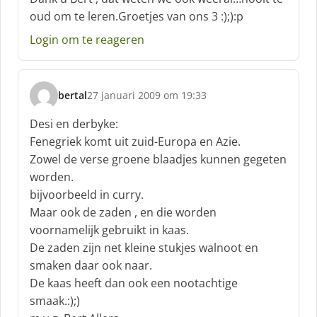
h
oud om te leren.Groetjes van ons 3 :);):p
r
e
Login om te reageren
e
f
:
bertal
27 januari 2009 om 19:33
s
c
Desi en derbyke:
h
Fenegriek komt uit zuid-Europa en Azie.
r
Zowel de verse groene blaadjes kunnen gegeten
e
worden.
e
f
bijvoorbeeld in curry.
:
Maar ook de zaden , en die worden
voornamelijk gebruikt in kaas.
De zaden zijn net kleine stukjes walnoot en
smaken daar ook naar.
De kaas heeft dan ook een nootachtige
smaak.:);)