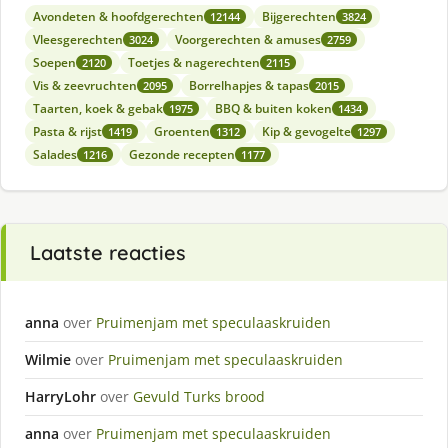
Avondeten & hoofdgerechten
Bijgerechten
12144
3824
Vleesgerechten
Voorgerechten & amuses
3024
2759
Soepen
Toetjes & nagerechten
2120
2115
Vis & zeevruchten
Borrelhapjes & tapas
2095
2015
Taarten, koek & gebak
BBQ & buiten koken
1975
1434
Pasta & rijst
Groenten
Kip & gevogelte
1419
1312
1297
Salades
Gezonde recepten
1216
1177
Laatste reacties
anna
over
Pruimenjam met speculaaskruiden
Wilmie
over
Pruimenjam met speculaaskruiden
HarryLohr
over
Gevuld Turks brood
anna
over
Pruimenjam met speculaaskruiden