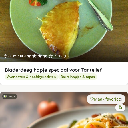
★★★★☆
⏱ 60 min
👥 4
4.33 (6)
Bladerdeeg hapje speciaal voor Tantelief
Avondeten & hoofdgerechten
Borrelhapjes & tapas
AI-kok
Maak favoriet
9
👍