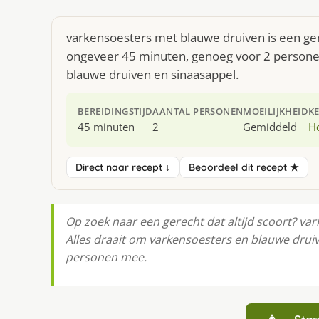
varkensoesters met blauwe druiven is een ger
ongeveer 45 minuten, genoeg voor 2 personen
blauwe druiven en sinaasappel.
BEREIDINGSTIJD
AANTAL PERSONEN
MOEILIJKHEID
K
45 minuten
2
Gemiddeld
H
Direct naar recept ↓
Beoordeel dit recept ★
Op zoek naar een gerecht dat altijd scoort? va
Alles draait om varkensoesters en blauwe druiv
personen mee.