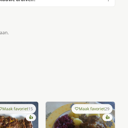
taan.
Maak favoriet
15
Maak favoriet
29
👍
👍