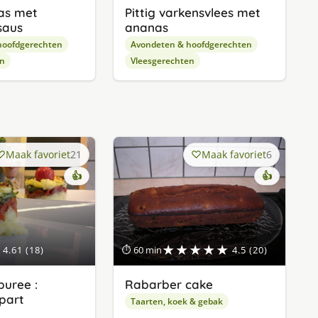
as met
Pittig varkensvlees met
saus
ananas
hoofdgerechten
Avondeten & hoofdgerechten
en
Vleesgerechten
Maak favoriet
21
Maak favoriet
6
👍
👍
★★★★★
4.61 (18)
⏱ 60 min
4.5 (20)
uree :
Rabarber cake
apart
Taarten, koek & gebak