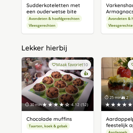
Sudderkoteletten met
Varkensha
een ouderwetse bite
Armagnac
Avondeten & hoofdgerechten
Avondeten & 
Vleesgerechten
Vleesgerecht
Lekker hierbij
Maak favoriet
10
👍
⏱ 25 min
👥 2
★★★★☆
★★★★★
⏱ 30 min
4.12 (52)
Chocolade muffins
Aardappelp
feestelijk 
Taarten, koek & gebak
Aardappels