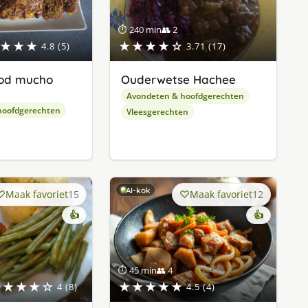
⏱ 240 min
👥 2
★★★
★★★★☆
4.8 (5)
3.71 (17)
od mucho
Ouderwetse Hachee
Avondeten & hoofdgerechten
hoofdgerechten
Vleesgerechten
AI-kok
Maak favoriet
15
Maak favoriet
12
👍
👍
⏱ 45 min
👥 4
★★★★☆
★★★★★
4 (8)
4.5 (4)