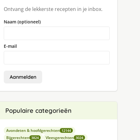
Ontvang de lekkerste recepten in je inbox.
Naam (optioneel)
E-mail
Aanmelden
Populaire categorieën
Avondeten & hoofdgerechten
12144
Bijgerechten
Vleesgerechten
3824
3024