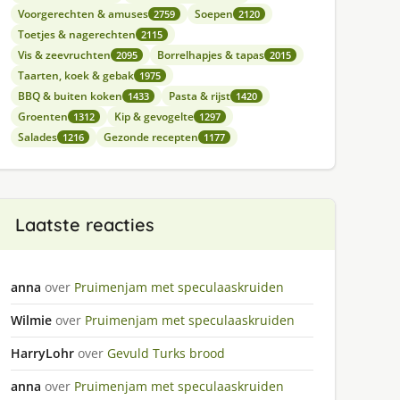
Voorgerechten & amuses
Soepen
2759
2120
Toetjes & nagerechten
2115
Vis & zeevruchten
Borrelhapjes & tapas
2095
2015
Taarten, koek & gebak
1975
BBQ & buiten koken
Pasta & rijst
1433
1420
Groenten
Kip & gevogelte
1312
1297
Salades
Gezonde recepten
1216
1177
Laatste reacties
anna
over
Pruimenjam met speculaaskruiden
Wilmie
over
Pruimenjam met speculaaskruiden
HarryLohr
over
Gevuld Turks brood
anna
over
Pruimenjam met speculaaskruiden