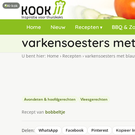
AI-kok
Home
Nieuw
Recepten
BBQ & Z
varkensoesters met
U bent hier:
Home
›
Recepten
›
varkensoesters met bla
Avondeten & hoofdgerechten
Vleesgerechten
Recept van
bobbeltje
Delen:
WhatsApp
Facebook
Pinterest
Kopieer li