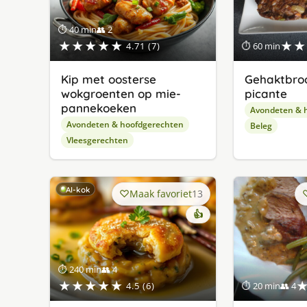
⏱ 40 min
👥 2
★★★★★
★★
4.71 (7)
⏱ 60 min
Kip met oosterse
Gehaktbro
wokgroenten op mie-
picante
pannekoeken
Avondeten & 
Avondeten & hoofdgerechten
Beleg
Vleesgerechten
AI-kok
Maak favoriet
13
👍
⏱ 240 min
👥 4
★★★★★
4.5 (6)
⏱ 20 min
👥 4