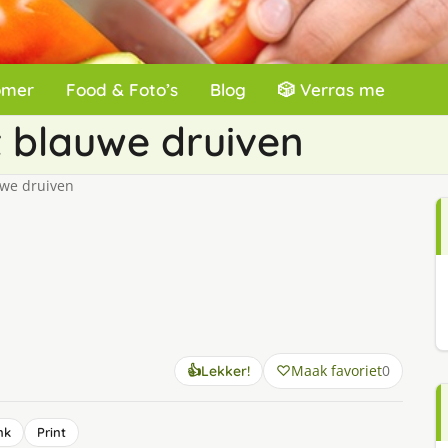
omer
Food & Foto’s
Blog
🎲 Verras me
 blauwe druiven
uwe druiven
Maak favoriet
0
👍
Lekker!
nk
Print