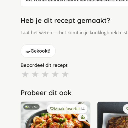
Heb je dit recept gemaakt?
Laat het weten — het komt in je kooklogboek te s
🍳
Gekookt!
Beoordeel dit recept
★
★
★
★
★
Probeer dit ook
AI-kok
Maak favoriet
14
👍