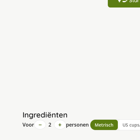
👩‍🍳 St
Ingrediënten
−
+
Voor
2
personen
Metrisch
US cups