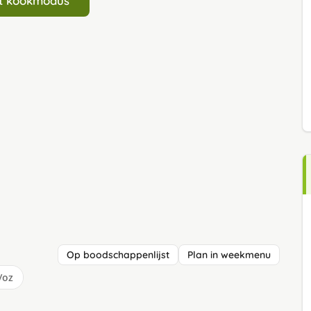
art kookmodus
Op boodschappenlijst
Plan in weekmenu
/oz