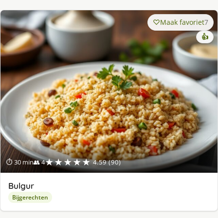
Maak favoriet
7
👍
★★★★★
⏱ 30 min
👥 4
4.59 (90)
Bulgur
Bijgerechten