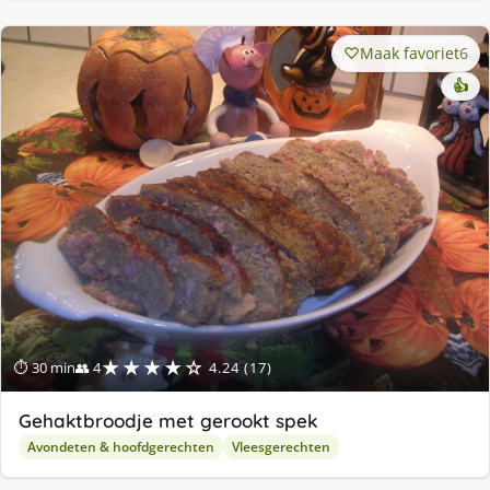
Maak favoriet
6
👍
★★★★☆
⏱ 30 min
👥 4
4.24 (17)
Gehaktbroodje met gerookt spek
Avondeten & hoofdgerechten
Vleesgerechten