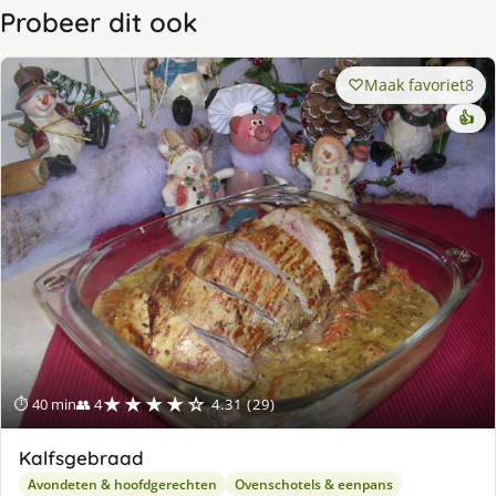
Probeer dit ook
Maak favoriet
8
👍
★★★★☆
⏱ 40 min
👥 4
4.31 (29)
Kalfsgebraad
Avondeten & hoofdgerechten
Ovenschotels & eenpans