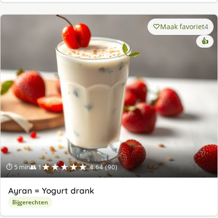
Maak favoriet
4
👍
★★★★★
⏱ 5 min
👥 1
4.64 (90)
Ayran = Yogurt drank
Bijgerechten