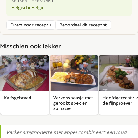
KEUKEN
HERKOMST
Belgische
Belgie
Direct naar recept ↓
Beoordeel dit recept ★
Misschien ook lekker
Kalfsgebraad
Varkenshaasje met
Hoofdgerecht : 
gerookt spek en
de fijnproever
spinazie
Varkensmignonette met appel combineert eenvoud