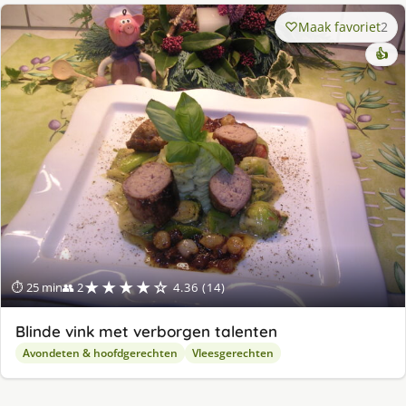
Maak favoriet
2
👍
★★★★☆
⏱ 25 min
👥 2
4.36 (14)
Blinde vink met verborgen talenten
Avondeten & hoofdgerechten
Vleesgerechten