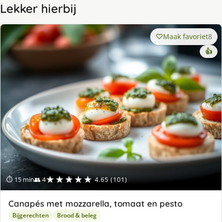
Lekker hierbij
Maak favoriet
8
👍
★★★★★
⏱ 15 min
👥 4
4.65 (101)
Canapés met mozzarella, tomaat en pesto
Bijgerechten
Brood & beleg