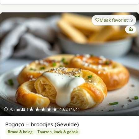
Maak favoriet
19
👍
★★★★★
⏱ 70 min
👥 1
4.62 (101)
Pogaça = broodjes (Gevulde)
Brood & beleg
Taarten, koek & gebak