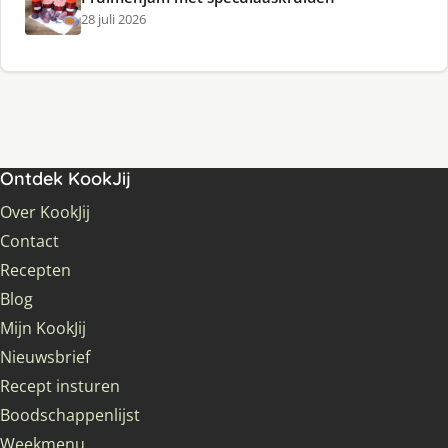
28 juli 2026
Ontdek KookJij
Over KookJij
Contact
Recepten
Blog
Mijn KookJij
Nieuwsbrief
Recept insturen
Boodschappenlijst
Weekmenu