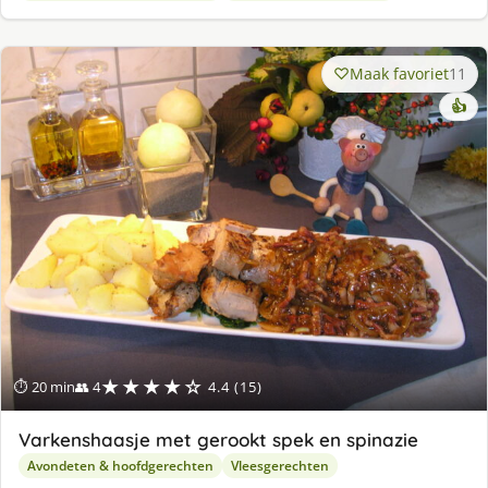
Maak favoriet
11
👍
★★★★☆
⏱ 20 min
👥 4
4.4 (15)
Varkenshaasje met gerookt spek en spinazie
Avondeten & hoofdgerechten
Vleesgerechten