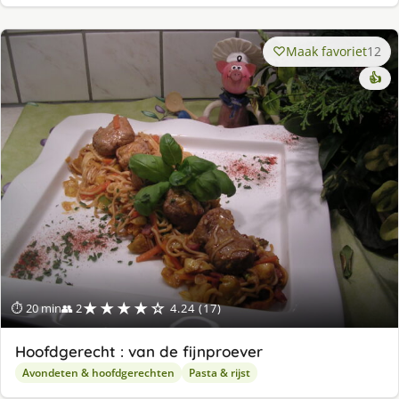
Maak favoriet
12
👍
★★★★☆
⏱ 20 min
👥 2
4.24 (17)
Hoofdgerecht : van de fijnproever
Avondeten & hoofdgerechten
Pasta & rijst