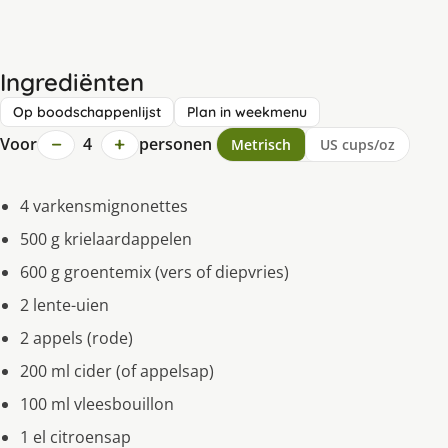
Ingrediënten
Op boodschappenlijst
Plan in weekmenu
−
+
Voor
4
personen
Metrisch
US cups/oz
4 varkensmignonettes
500 g krielaardappelen
600 g groentemix (vers of diepvries)
2 lente-uien
2 appels (rode)
200 ml cider (of appelsap)
100 ml vleesbouillon
1 el citroensap