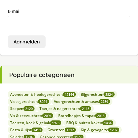
E-mail
Aanmelden
Populaire categorieën
Avondeten & hoofdgerechten
Bijgerechten
12144
3824
Vleesgerechten
Voorgerechten & amuses
3024
2759
Soepen
Toetjes & nagerechten
2120
2115
Vis & zeevruchten
Borrelhapjes & tapas
2094
2015
Taarten, koek & gebak
BBQ & buiten koken
1975
1434
Pasta & rijst
Groenten
Kip & gevogelte
1419
1312
1297
Salades
Gezonde recepten
1216
1177