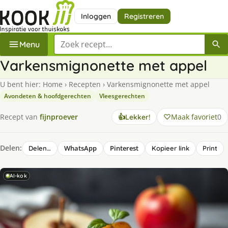
Inloggen
Registreren
Zoek een recept
Menu
Varkensmignonette met appel
U bent hier:
Home
›
Recepten
›
Varkensmignonette met appel
Avondeten & hoofdgerechten
Vleesgerechten
Maak favoriet
0
Recept van
fijnproever
👍
Lekker!
Delen:
WhatsApp
Pinterest
Delen…
Kopieer link
Print
AI-kok