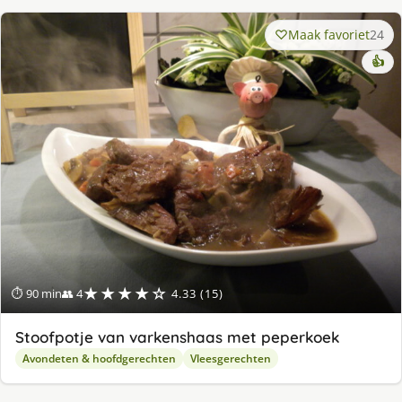
Maak favoriet
24
👍
★★★★☆
⏱ 90 min
👥 4
4.33 (15)
Stoofpotje van varkenshaas met peperkoek
Avondeten & hoofdgerechten
Vleesgerechten