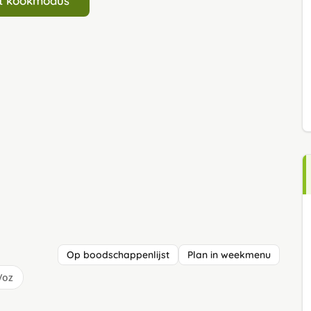
art kookmodus
Op boodschappenlijst
Plan in weekmenu
/oz