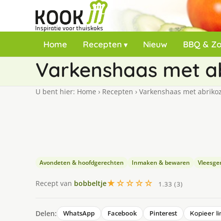
Home
Recepten
Nieuw
BBQ & Z
Varkenshaas met 
U bent hier:
Home
›
Recepten
›
Varkenshaas met abrik
Avondeten & hoofdgerechten
Inmaken & bewaren
Vleesge
★☆☆☆☆
Recept van
bobbeltje
1.33 (3)
Delen:
WhatsApp
Facebook
Pinterest
Kopieer li