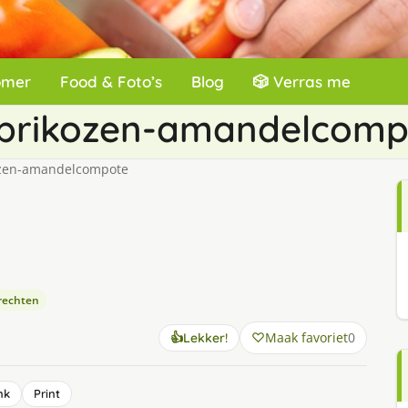
omer
Food & Foto’s
Blog
🎲 Verras me
abrikozen-amandelcomp
ozen-amandelcompote
rechten
Maak favoriet
0
👍
Lekker!
nk
Print