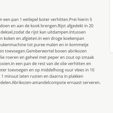
n een pan 1 eetlepel boter verhitten.Prei hierin 5
 doen en aan de kook brengen.Rijst afgedekt in 20
deksel,zodat de rijst kan uitdampen.Intussen
ten koken en afgieten.In een droge koekenpan
eukenmachine tot puree malen en in kommetje
zen toevoegen.Gemberwortel boven abrikozen
olie roeren en geheel met peper en zout op smaak
ien.In een pan de rest van de olie verhitten en
ter toevoegen en op middelhoog vuur vlees in 10
1 minuut laten rusten en daarna in plakken
verdelen.Abrikozen-amandelcompote ernaast serveren.