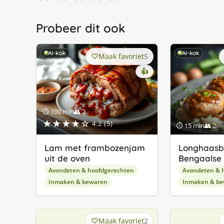
Probeer dit ook
AI-kok
AI-kok
Maak favoriet
5
👍
⏱ 100 min
👥 2
★★★★☆
4.2 (5)
⏱ 15 min
👥 2
Lam met frambozenjam
Longhaasbi
uit de oven
Bengaalse
Avondeten & hoofdgerechten
Avondeten & 
Inmaken & bewaren
Inmaken & be
Maak favoriet
2