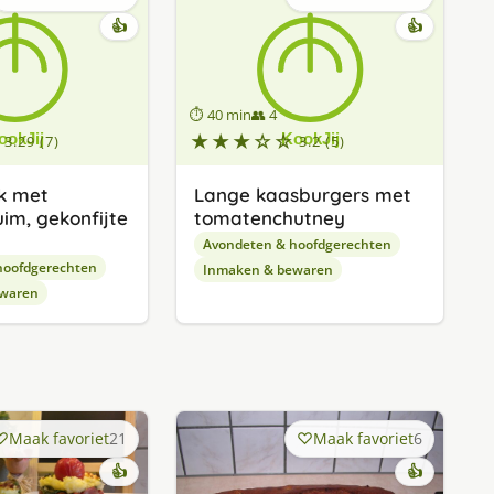
👍
👍
⏱ 40 min
👥 4
★★★☆☆
3.29 (7)
3.2 (5)
uk met
Lange kaasburgers met
im, gekonfijte
tomatenchutney
Avondeten & hoofdgerechten
hoofdgerechten
Inmaken & bewaren
waren
Maak favoriet
21
Maak favoriet
6
👍
👍