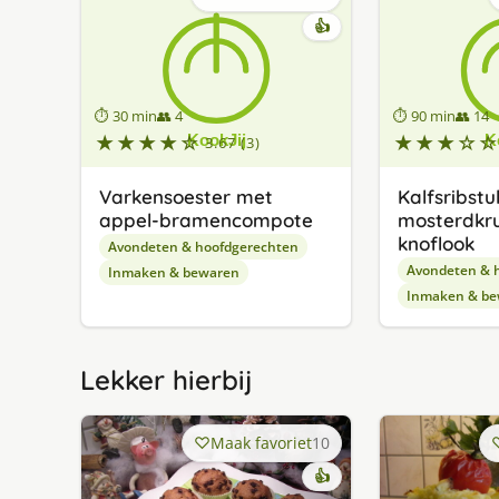
👍
⏱ 30 min
👥 4
⏱ 90 min
👥 14
★★★★☆
★★★☆☆
3.67 (3)
Varkensoester met
Kalfsribst
appel-bramencompote
mosterdkru
knoflook
Avondeten & hoofdgerechten
Avondeten & 
Inmaken & bewaren
Inmaken & be
Lekker hierbij
Maak favoriet
10
👍