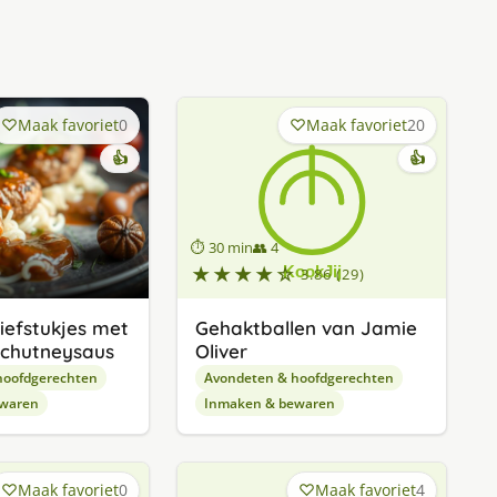
Maak favoriet
0
Maak favoriet
20
👍
👍
⏱ 30 min
👥 4
★★★★☆
3.86 (29)
efstukjes met
Gehaktballen van Jamie
 chutneysaus
Oliver
hoofdgerechten
Avondeten & hoofdgerechten
waren
Inmaken & bewaren
Maak favoriet
0
Maak favoriet
4