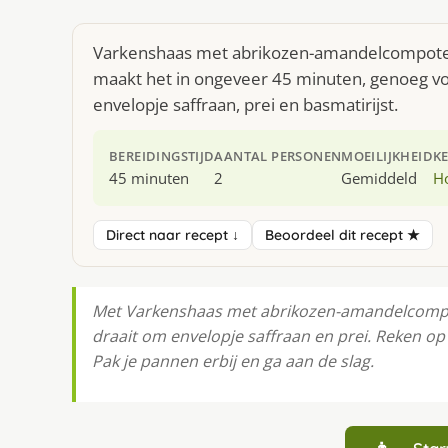
Varkenshaas met abrikozen-amandelcompote i
maakt het in ongeveer 45 minuten, genoeg voo
envelopje saffraan, prei en basmatirijst.
BEREIDINGSTIJD
AANTAL PERSONEN
MOEILIJKHEID
K
45 minuten
2
Gemiddeld
H
Direct naar recept ↓
Beoordeel dit recept ★
Met Varkenshaas met abrikozen-amandelcompote 
draait om envelopje saffraan en prei. Reken op
Pak je pannen erbij en ga aan de slag.