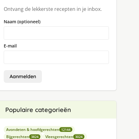
Ontvang de lekkerste recepten in je inbox.
Naam (optioneel)
E-mail
Aanmelden
Populaire categorieën
Avondeten & hoofdgerechten
12144
Bijgerechten
Vleesgerechten
3824
3024