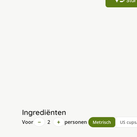
👩‍🍳 St
Ingrediënten
−
+
Voor
2
personen
Metrisch
US cups