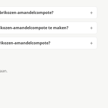
 abrikozen-amandelcompote?
rikozen-amandelcompote te maken?
brikozen-amandelcompote?
taan.