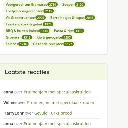
Voorgerechten & amuses
Soepen
2759
2120
Toetjes & nagerechten
2115
Vis & zeevruchten
Borrelhapjes & tapas
2095
2015
Taarten, koek & gebak
1975
BBQ & buiten koken
Pasta & rijst
1434
1419
Groenten
Kip & gevogelte
1312
1297
Salades
Gezonde recepten
1216
1177
Laatste reacties
anna
over
Pruimenjam met speculaaskruiden
Wilmie
over
Pruimenjam met speculaaskruiden
HarryLohr
over
Gevuld Turks brood
anna
over
Pruimenjam met speculaaskruiden