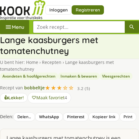
Inloggen
Registreren
Zoek een recept
Menu
Lange kaasburgers met
tomatenchutney
U bent hier:
Home
›
Recepten
›
Lange kaasburgers met
tomatenchutney
Avondeten & hoofdgerechten
Inmaken & bewaren
Vleesgerechten
★★★☆☆
Recept van
bobbeltje
3.2 (5)
Maak favoriet
4
👍
Lekker!
Delen:
WhatsApp
Pinterest
Delen…
Kopieer link
Print
Lange kaasburgers met tomatenchutney is een