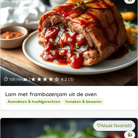
★★★★☆
⏱ 100 min
👥 2
4.2 (5)
Lam met frambozenjam uit de oven
Avondeten & hoofdgerechten
Inmaken & bewaren
Maak favoriet
0
👍