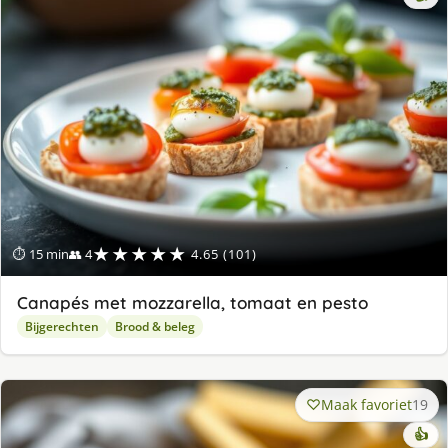
★★★★★
⏱ 15 min
👥 4
4.65 (101)
Canapés met mozzarella, tomaat en pesto
Bijgerechten
Brood & beleg
Maak favoriet
19
👍