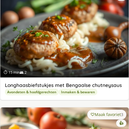
⏱ 15 min
👥 2
Longhaasbiefstukjes met Bengaalse chutneysaus
Avondeten & hoofdgerechten
Inmaken & bewaren
Maak favoriet
3
👍