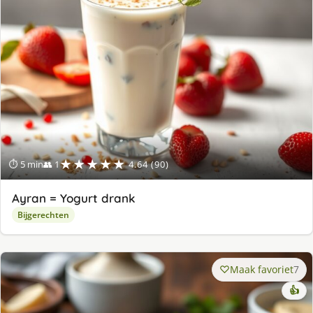
★★★★★
⏱ 5 min
👥 1
4.64 (90)
Ayran = Yogurt drank
Bijgerechten
Maak favoriet
7
👍