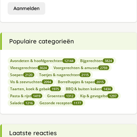
Aanmelden
Populaire categorieën
Avondeten & hoofdgerechten
Bijgerechten
12144
3824
Vleesgerechten
Voorgerechten & amuses
3024
2759
Soepen
Toetjes & nagerechten
2120
2115
Vis & zeevruchten
Borrelhapjes & tapas
2094
2015
Taarten, koek & gebak
BBQ & buiten koken
1975
1434
Pasta & rijst
Groenten
Kip & gevogelte
1419
1312
1297
Salades
Gezonde recepten
1216
1177
Laatste reacties