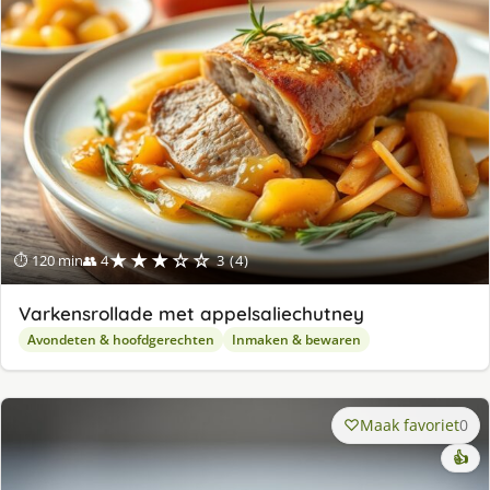
★★★☆☆
⏱ 120 min
👥 4
3 (4)
Varkensrollade met appelsaliechutney
Avondeten & hoofdgerechten
Inmaken & bewaren
Maak favoriet
0
👍