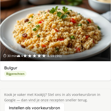
★★★★★
⏱ 30 min
👥 4
4.59 (90)
Bulgur
Bijgerechten
Kook je vaker met KookJij? Stel ons in als voorkeursbron in
Google — dan vind je onze recepten sneller terug.
Instellen als voorkeursbron