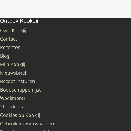
Ontdek KookJij
Over KookJij
Contact
Recepten
Blog
Mijn KookJij
Nieuwsbrief
Recept insturen
Boodschappenlijst
Weekmenu
Thuis koks
Cookies op KookJij
Gebruikersvoorwaarden