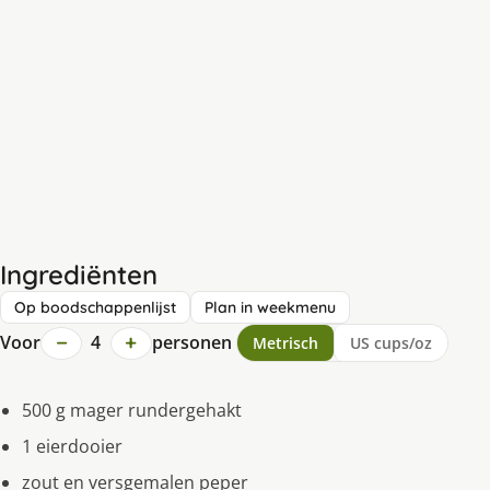
Ingrediënten
Op boodschappenlijst
Plan in weekmenu
−
+
Voor
4
personen
Metrisch
US cups/oz
500 g mager rundergehakt
1 eierdooier
zout en versgemalen peper