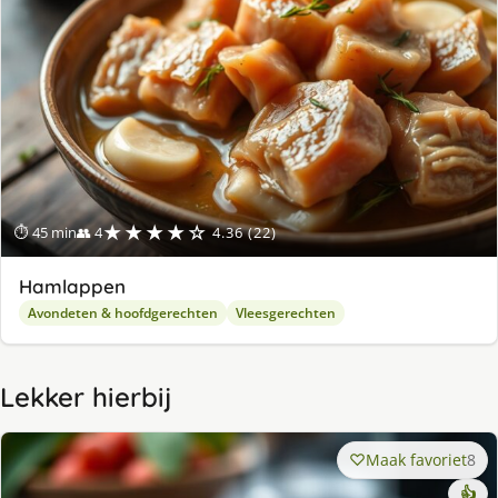
★★★★☆
⏱ 45 min
👥 4
4.36 (22)
Hamlappen
Avondeten & hoofdgerechten
Vleesgerechten
Lekker hierbij
Maak favoriet
8
👍