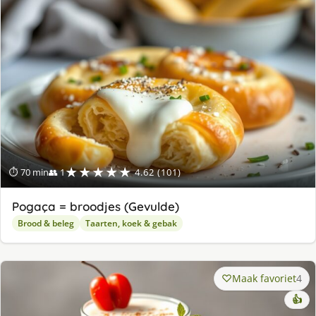
★★★★★
⏱ 70 min
👥 1
4.62 (101)
Pogaça = broodjes (Gevulde)
Brood & beleg
Taarten, koek & gebak
Maak favoriet
4
👍