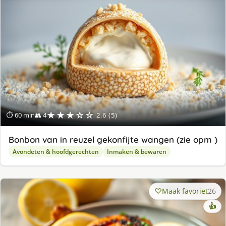
★★★☆☆
⏱ 60 min
👥 4
2.6 (5)
Bonbon van in reuzel gekonfijte wangen (zie opm )
Avondeten & hoofdgerechten
Inmaken & bewaren
Maak favoriet
26
👍