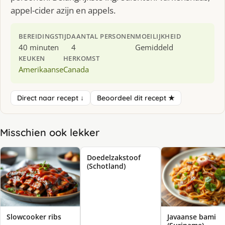
appel-cider azijn en appels.
BEREIDINGSTIJD
AANTAL PERSONEN
MOEILIJKHEID
40 minuten
4
Gemiddeld
KEUKEN
HERKOMST
Amerikaanse
Canada
Direct naar recept ↓
Beoordeel dit recept ★
Misschien ook lekker
Doedelzakstoof
(Schotland)
Slowcooker ribs
Javaanse bami