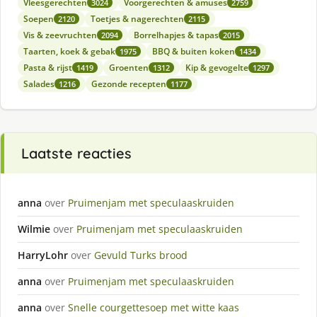
Vleesgerechten
Voorgerechten & amuses
3024
2759
Soepen
Toetjes & nagerechten
2120
2115
Vis & zeevruchten
Borrelhapjes & tapas
2094
2015
Taarten, koek & gebak
BBQ & buiten koken
1975
1434
Pasta & rijst
Groenten
Kip & gevogelte
1419
1312
1297
Salades
Gezonde recepten
1216
1177
Laatste reacties
anna
over
Pruimenjam met speculaaskruiden
Wilmie
over
Pruimenjam met speculaaskruiden
HarryLohr
over
Gevuld Turks brood
anna
over
Pruimenjam met speculaaskruiden
anna
over
Snelle courgettesoep met witte kaas