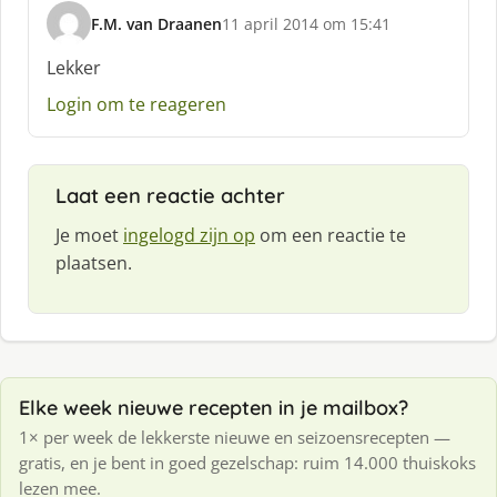
F.M. van Draanen
11 april 2014 om 15:41
s
c
Lekker
h
Login om te reageren
r
e
e
f
Laat een reactie achter
:
Je moet
ingelogd zijn op
om een reactie te
plaatsen.
Elke week nieuwe recepten in je mailbox?
1× per week de lekkerste nieuwe en seizoensrecepten —
gratis, en je bent in goed gezelschap: ruim 14.000 thuiskoks
lezen mee.