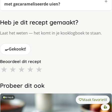
met gecarameliseerde uien?
Heb je dit recept gemaakt?
Laat het weten — het komt in je kooklogboek te staan.
🍳
Gekookt!
Beoordeel dit recept
★
★
★
★
★
Probeer dit ook
AI-kok
Maak favoriet
8
👍