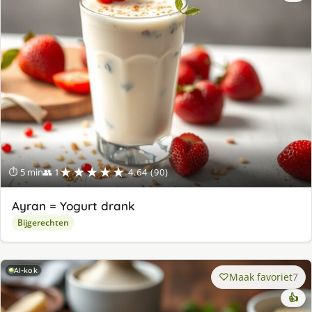
★★★★★
⏱ 5 min
👥 1
4.64 (90)
Ayran = Yogurt drank
Bijgerechten
AI-kok
Maak favoriet
7
👍