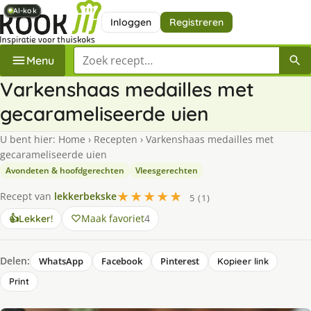
AI-kok
AI-kok
AI-kok
AI-kok
AI-kok
AI-kok
AI-kok
Inloggen
Registreren
Zoek een recept
Menu
Varkenshaas medailles met
gecarameliseerde uien
U bent hier:
Home
›
Recepten
›
Varkenshaas medailles met
gecarameliseerde uien
Avondeten & hoofdgerechten
Vleesgerechten
★★★★★
Recept van
lekkerbekske
5 (1)
Maak favoriet
4
👍
Lekker!
Delen:
WhatsApp
Facebook
Pinterest
Kopieer link
Print