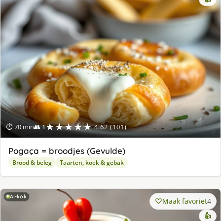
★★★★★
⏱ 70 min
👥 1
4.62 (101)
Pogaça = broodjes (Gevulde)
Brood & beleg
Taarten, koek & gebak
AI-kok
Maak favoriet
4
👍