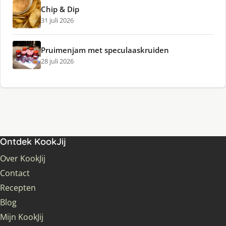
Chip & Dip
31 juli 2026
Pruimenjam met speculaaskruiden
28 juli 2026
Ontdek KookJij
Over KookJij
Contact
Recepten
Blog
Mijn KookJij