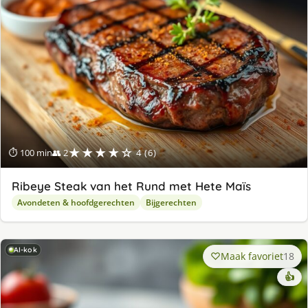
★★★★☆
⏱ 100 min
👥 2
4 (6)
Ribeye Steak van het Rund met Hete Maïs
Avondeten & hoofdgerechten
Bijgerechten
AI-kok
Maak favoriet
18
👍