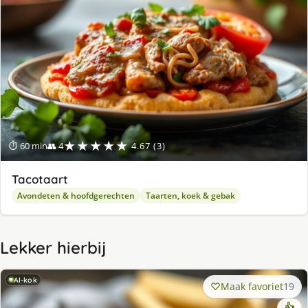
★★★★★
⏱ 60 min
👥 4
4.67 (3)
Tacotaart
Avondeten & hoofdgerechten
Taarten, koek & gebak
Lekker hierbij
AI-kok
Maak favoriet
19
👍