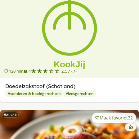
★★★☆☆
⏱ 120 min
👥 4
2.57 (7)
Doedelzakstoof (Schotland)
Avondeten & hoofdgerechten
Vleesgerechten
AI-kok
Maak favoriet
32
👍