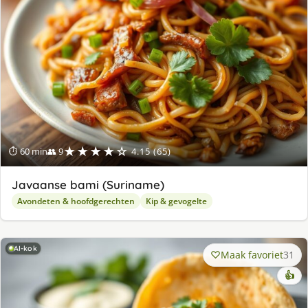
★★★★☆
⏱ 60 min
👥 9
4.15 (65)
Javaanse bami (Suriname)
Avondeten & hoofdgerechten
Kip & gevogelte
AI-kok
Maak favoriet
31
👍