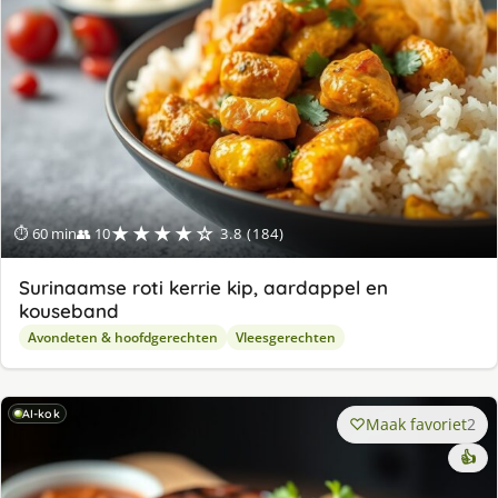
★★★★☆
⏱ 60 min
👥 10
3.8 (184)
Surinaamse roti kerrie kip, aardappel en
kouseband
Avondeten & hoofdgerechten
Vleesgerechten
AI-kok
Maak favoriet
2
👍