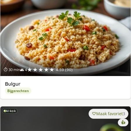
★★★★★
⏱ 30 min
👥 4
4.59 (90)
Bulgur
Bijgerechten
AI-kok
Maak favoriet
3
👍