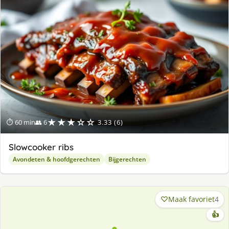
★★★☆☆
⏱ 60 min
👥 6
3.33 (6)
Slowcooker ribs
Avondeten & hoofdgerechten
Bijgerechten
Maak favoriet
4
👍