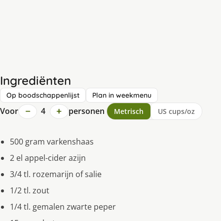
Ingrediënten
Op boodschappenlijst
Plan in weekmenu
−
+
Voor
4
personen
Metrisch
US cups/oz
500 gram varkenshaas
2 el appel-cider azijn
3/4 tl. rozemarijn of salie
1/2 tl. zout
1/4 tl. gemalen zwarte peper