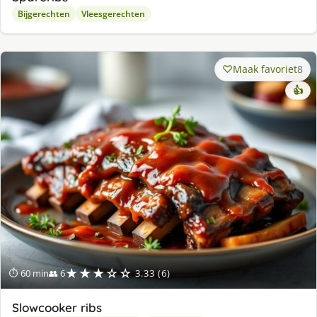
Bijgerechten
Vleesgerechten
Maak favoriet
8
👍
★★★☆☆
⏱ 60 min
👥 6
3.33 (6)
Slowcooker ribs