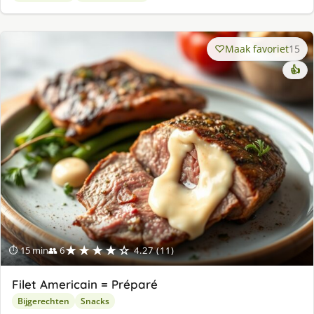
Maak favoriet
15
👍
★★★★☆
⏱ 15 min
👥 6
4.27 (11)
Filet Americain = Préparé
Bijgerechten
Snacks