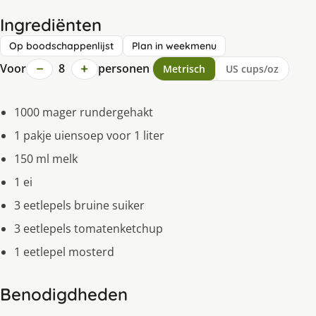
Ingrediënten
Op boodschappenlijst
Plan in weekmenu
−
+
Voor
8
personen
Metrisch
US cups/oz
1000 mager rundergehakt
1 pakje uiensoep voor 1 liter
150 ml melk
1 ei
3 eetlepels bruine suiker
3 eetlepels tomatenketchup
1 eetlepel mosterd
Benodigdheden