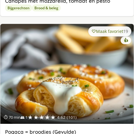
Canapés met mozzarella, tomaat en pesto
Bijgerechten
Brood & beleg
Maak favoriet
19
👍
★★★★★
⏱ 70 min
👥 1
4.62 (101)
Pogaça = broodjes (Gevulde)