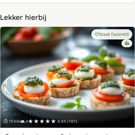
Lekker hierbij
Maak favoriet
8
👍
★★★★★
⏱ 15 min
👥 4
4.65 (101)