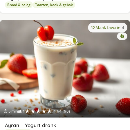
Brood & beleg
Taarten, koek & gebak
Maak favoriet
4
👍
★★★★★
⏱ 5 min
👥 1
4.64 (90)
Ayran = Yogurt drank