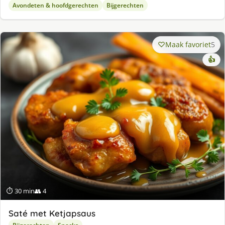
Avondeten & hoofdgerechten
Bijgerechten
Maak favoriet
5
👍
⏱ 30 min
👥 4
Saté met Ketjapsaus