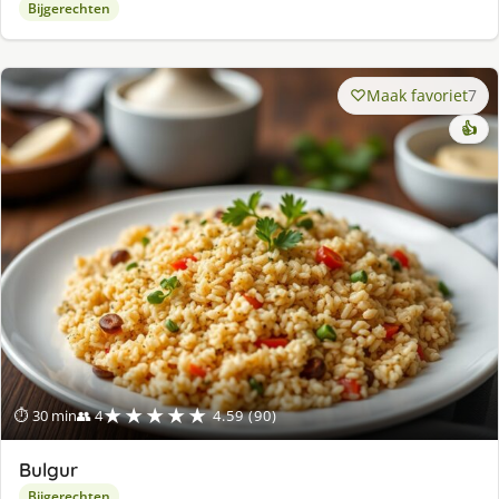
Bijgerechten
Maak favoriet
7
👍
★★★★★
⏱ 30 min
👥 4
4.59 (90)
Bulgur
Bijgerechten