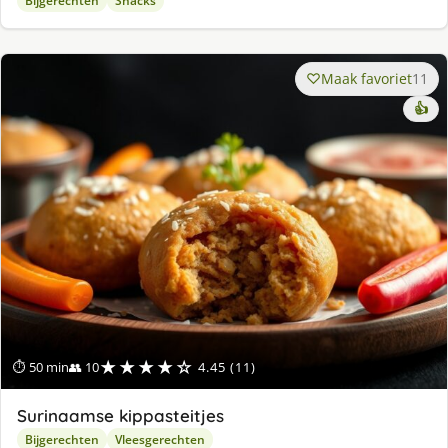
Bijgerechten
Snacks
Maak favoriet
11
👍
★★★★☆
⏱ 50 min
👥 10
4.45 (11)
Surinaamse kippasteitjes
Bijgerechten
Vleesgerechten