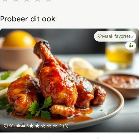
Probeer dit ook
Maak favoriet
6
👍
★★☆☆☆
⏱ 90 min
👥 6
2 (3)