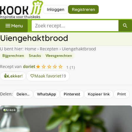
Inloggen
Registreren
Zoek een recept
Menu
Uiengehaktbrood
U bent hier:
Home
›
Recepten
›
Uiengehaktbrood
Bijgerechten
Snacks
Vleesgerechten
★☆☆☆☆
Recept van
doriet
1 (1)
Maak favoriet
19
👍
Lekker!
Delen:
WhatsApp
Pinterest
Delen…
Kopieer link
Print
AI-kok