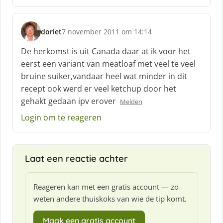
:
doriet
7 november 2011 om 14:14
s
c
De herkomst is uit Canada daar at ik voor het
h
eerst een variant van meatloaf met veel te veel
r
bruine suiker,vandaar heel wat minder in dit
e
recept ook werd er veel ketchup door het
e
f
gehakt gedaan ipv erover
Melden
:
Login om te reageren
Laat een reactie achter
Reageren kan met een gratis account — zo
weten andere thuiskoks van wie de tip komt.
Maak een gratis account