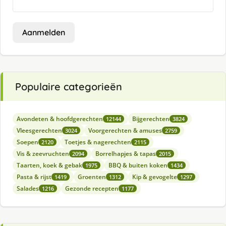
Aanmelden
Populaire categorieën
Avondeten & hoofdgerechten
Bijgerechten
12144
3824
Vleesgerechten
Voorgerechten & amuses
3024
2759
Soepen
Toetjes & nagerechten
2120
2115
Vis & zeevruchten
Borrelhapjes & tapas
2094
2015
Taarten, koek & gebak
BBQ & buiten koken
1975
1434
Pasta & rijst
Groenten
Kip & gevogelte
1419
1312
1297
Salades
Gezonde recepten
1216
1177