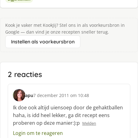
Kook je vaker met KookJij? Stel ons in als voorkeursbron in
Google — dan vind je onze recepten sneller terug.
Instellen als voorkeursbron
2 reacties
apu
7 december 2011 om 10:48
s
c
Ik doe ook altijd uiensoep door de gehaktballen
h
haha, is idd heel lekker, ga dit recept eens
r
proberen op deze manier:):p
Melden
e
e
Login om te reageren
f