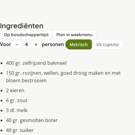
Ingrediënten
Op boodschappenlijst
Plan in weekmenu
−
+
Voor
4
personen
Metrisch
US cups/oz
400 gr. zelfrijzend bakmeel
150 gr. rozijnen, wellen, goed droog maken en met
bloem bestrooien
2 eieren
6 gr. zout
3 dl. melk
40 gr. gesmolten boter
40 gr. suiker