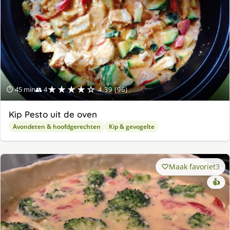
★★★★☆
⏱ 45 min
👥 4
4.39 (96)
Kip Pesto uit de oven
Avondeten & hoofdgerechten
Kip & gevogelte
Maak favoriet
3
👍