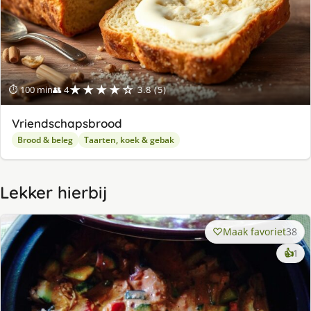
★★★★☆
⏱ 100 min
👥 4
3.8 (5)
Vriendschapsbrood
Brood & beleg
Taarten, koek & gebak
Lekker hierbij
Maak favoriet
38
ke
👍
1
lek
ge