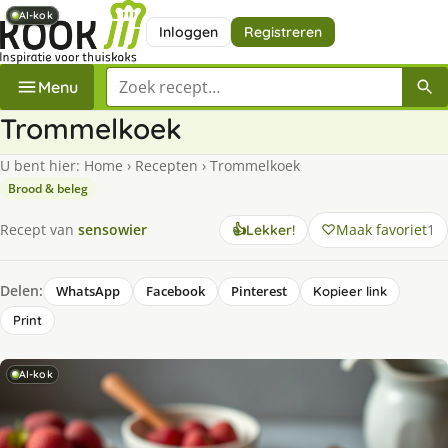
AI-kok
AI-kok
AI-kok
Inloggen
Registreren
Zoek een recept
Menu
Trommelkoek
U bent hier:
Home
›
Recepten
›
Trommelkoek
Brood & beleg
Maak favoriet
1
Recept van
sensowier
👍
Lekker!
Delen:
WhatsApp
Facebook
Pinterest
Kopieer link
Print
AI-kok