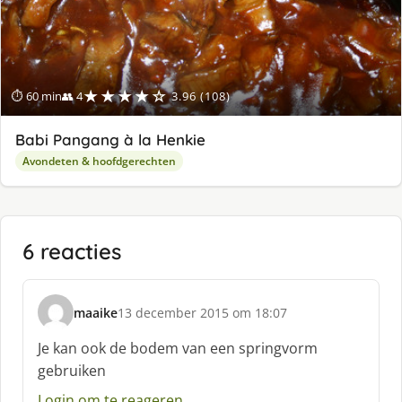
★★★★☆
⏱ 60 min
👥 4
3.96 (108)
Babi Pangang à la Henkie
Avondeten & hoofdgerechten
6 reacties
maaike
13 december 2015 om 18:07
s
c
Je kan ook de bodem van een springvorm
h
gebruiken
r
e
Login om te reageren