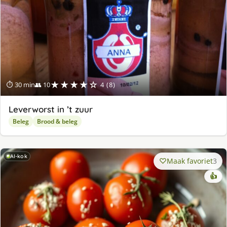
★★★★☆
⏱ 30 min
👥 10
4 (8)
Leverworst in ’t zuur
Beleg
Brood & beleg
AI-kok
Maak favoriet
3
👍