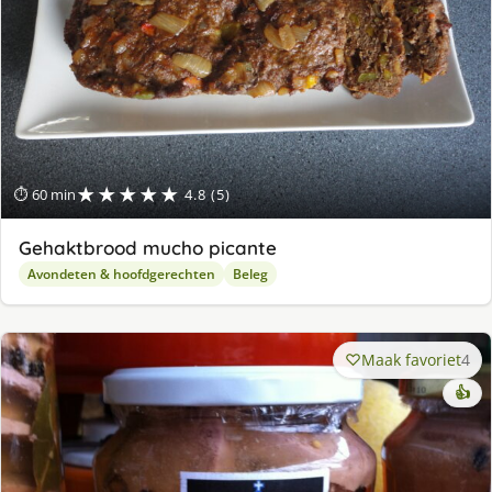
★★★★★
⏱ 60 min
4.8 (5)
Gehaktbrood mucho picante
Avondeten & hoofdgerechten
Beleg
Maak favoriet
4
👍