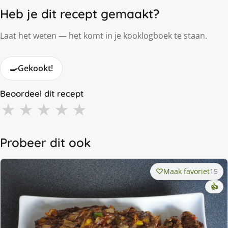
Heb je dit recept gemaakt?
Laat het weten — het komt in je kooklogboek te staan.
🍳
Gekookt!
Beoordeel dit recept
★
★
★
★
★
Probeer dit ook
Maak favoriet
15
👍