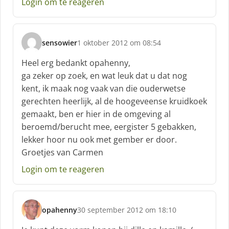
Login om te reageren
f
:
sensowier
1 oktober 2012 om 08:54
s
c
Heel erg bedankt opahenny,
h
ga zeker op zoek, en wat leuk dat u dat nog
r
kent, ik maak nog vaak van die ouderwetse
e
gerechten heerlijk, al de hoogeveense kruidkoek
e
f
gemaakt, ben er hier in de omgeving al
:
beroemd/berucht mee, eergister 5 gebakken,
lekker hoor nu ook met gember er door.
Groetjes van Carmen
Login om te reageren
opahenny
30 september 2012 om 18:10
s
c