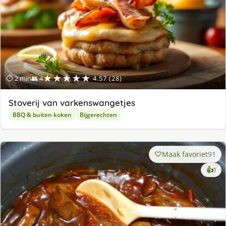
★★★★★
⏱ 2 min
👥 4
4.57 (28)
Stoverij van varkenswangetjes
BBQ & buiten koken
Bijgerechten
Maak favoriet
91
ke
👍
1
lek
ge