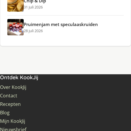
Chip & Dip
31 juli 2026
Pruimenjam met speculaaskruiden
28 juli 2026
Ontdek KookJij
Over KookJij
Contact
Recepten
Blog
Mijn KookJij
Nieuwsbrief