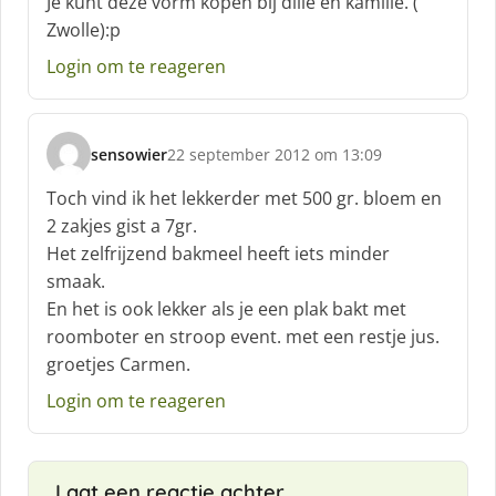
Je kunt deze vorm kopen bij dille en kamille. (
h
Zwolle):p
r
e
Login om te reageren
e
f
:
sensowier
22 september 2012 om 13:09
s
c
Toch vind ik het lekkerder met 500 gr. bloem en
h
2 zakjes gist a 7gr.
r
Het zelfrijzend bakmeel heeft iets minder
e
smaak.
e
f
En het is ook lekker als je een plak bakt met
:
roomboter en stroop event. met een restje jus.
groetjes Carmen.
Login om te reageren
Laat een reactie achter