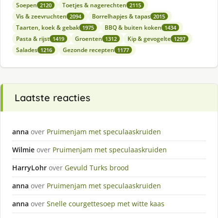
Soepen
Toetjes & nagerechten
2120
2115
Vis & zeevruchten
Borrelhapjes & tapas
2094
2015
Taarten, koek & gebak
BBQ & buiten koken
1975
1434
Pasta & rijst
Groenten
Kip & gevogelte
1419
1312
1297
Salades
Gezonde recepten
1216
1177
Laatste reacties
anna
over
Pruimenjam met speculaaskruiden
Wilmie
over
Pruimenjam met speculaaskruiden
HarryLohr
over
Gevuld Turks brood
anna
over
Pruimenjam met speculaaskruiden
anna
over
Snelle courgettesoep met witte kaas