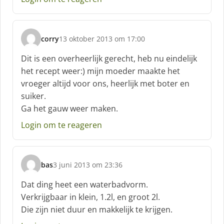
e
f
:
corry
13 oktober 2013 om 17:00
s
c
Dit is een overheerlijk gerecht, heb nu eindelijk
h
het recept weer:) mijn moeder maakte het
r
vroeger altijd voor ons, heerlijk met boter en
e
suiker.
e
f
Ga het gauw weer maken.
:
Login om te reageren
bas
3 juni 2013 om 23:36
s
c
Dat ding heet een waterbadvorm.
h
Verkrijgbaar in klein, 1.2l, en groot 2l.
r
Die zijn niet duur en makkelijk te krijgen.
e
e