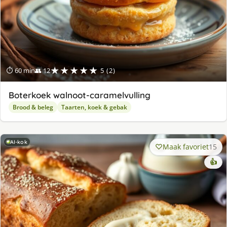
★★★★★
⏱ 60 min
👥 12
5 (2)
Boterkoek walnoot-caramelvulling
Brood & beleg
Taarten, koek & gebak
AI-kok
Maak favoriet
15
👍