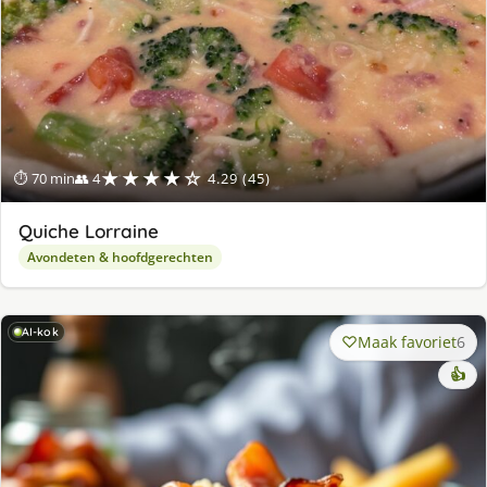
★★★★☆
⏱ 70 min
👥 4
4.29 (45)
Quiche Lorraine
Avondeten & hoofdgerechten
AI-kok
Maak favoriet
6
👍