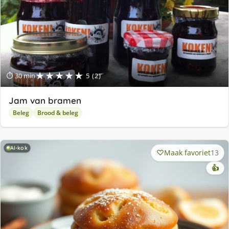
★★★★★
⏱ 30 min
5 (2)
Jam van bramen
Beleg
Brood & beleg
AI-kok
Maak favoriet
13
👍