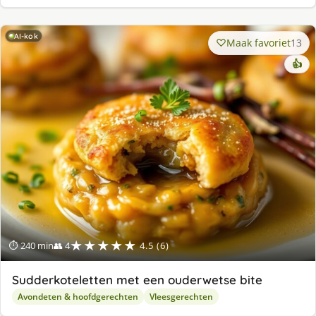
AI-kok
Maak favoriet
13
👍
★★★★★
⏱ 240 min
👥 4
4.5 (6)
Sudderkoteletten met een ouderwetse bite
Avondeten & hoofdgerechten
Vleesgerechten