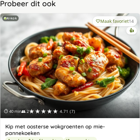
Probeer dit ook
AI-kok
Maak favoriet
14
👍
★★★★★
⏱ 40 min
👥 2
4.71 (7)
Kip met oosterse wokgroenten op mie-
pannekoeken