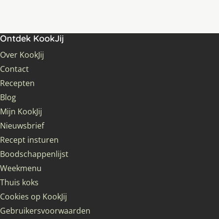
Ontdek KookJij
Over KookJij
Contact
Recepten
Blog
Mijn KookJij
Nieuwsbrief
Recept insturen
Boodschappenlijst
Weekmenu
Thuis koks
Cookies op KookJij
Gebruikersvoorwaarden