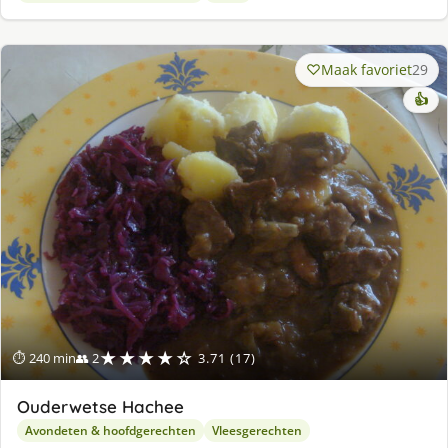
Maak favoriet
29
👍
★★★★☆
⏱ 240 min
👥 2
3.71 (17)
Ouderwetse Hachee
Avondeten & hoofdgerechten
Vleesgerechten