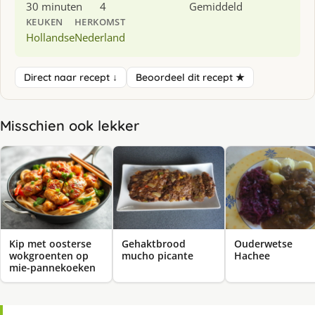
30 minuten
4
Gemiddeld
KEUKEN
HERKOMST
Hollandse
Nederland
Direct naar recept ↓
Beoordeel dit recept ★
Misschien ook lekker
Kip met oosterse
Gehaktbrood
Ouderwetse
wokgroenten op
mucho picante
Hachee
mie-pannekoeken