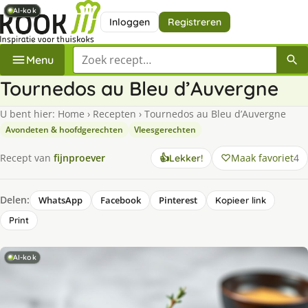
AI-kok
AI-kok
AI-kok
AI-kok
AI-kok
Inloggen
Registreren
Zoek een recept
Menu
Tournedos au Bleu d’Auvergne
U bent hier:
Home
›
Recepten
›
Tournedos au Bleu d’Auvergne
Avondeten & hoofdgerechten
Vleesgerechten
Maak favoriet
4
Recept van
fijnproever
👍
Lekker!
Delen:
WhatsApp
Facebook
Pinterest
Kopieer link
Print
AI-kok