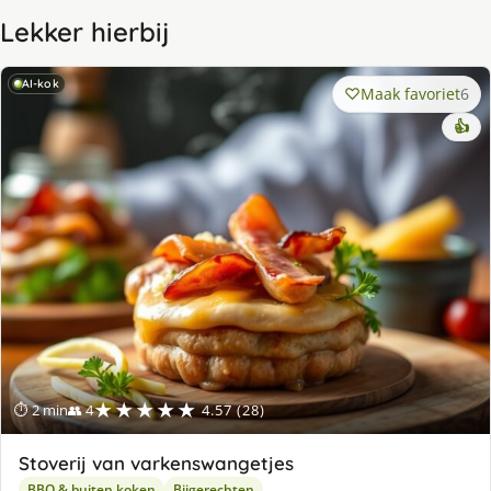
Lekker hierbij
AI-kok
Maak favoriet
6
👍
★★★★★
⏱ 2 min
👥 4
4.57 (28)
Stoverij van varkenswangetjes
BBQ & buiten koken
Bijgerechten