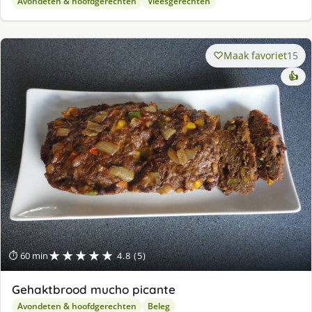
Avondeten & hoofdgerechten
Vleesgerechten
Maak favoriet
15
👍
★★★★★
⏱ 60 min
4.8 (5)
Gehaktbrood mucho picante
Avondeten & hoofdgerechten
Beleg