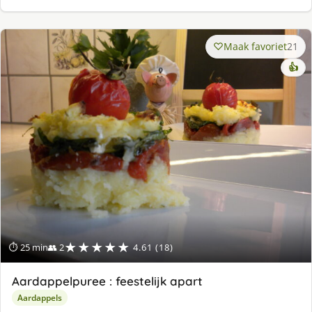
Maak favoriet
21
👍
★★★★★
⏱ 25 min
👥 2
4.61 (18)
Aardappelpuree : feestelijk apart
Aardappels