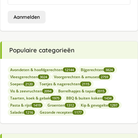
Aanmelden
Populaire categorieën
Avondeten & hoofdgerechten
Bijgerechten
12144
3824
Vleesgerechten
Voorgerechten & amuses
3024
2759
Soepen
Toetjes & nagerechten
2120
2115
Vis & zeevruchten
Borrelhapjes & tapas
2094
2015
Taarten, koek & gebak
BBQ & buiten koken
1975
1434
Pasta & rijst
Groenten
Kip & gevogelte
1419
1312
1297
Salades
Gezonde recepten
1216
1177