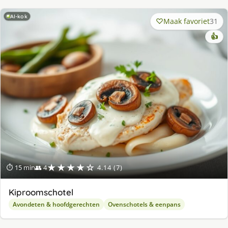
AI-kok
Maak favoriet
31
👍
★★★★☆
⏱ 15 min
👥 4
4.14 (7)
Kiproomschotel
Avondeten & hoofdgerechten
Ovenschotels & eenpans