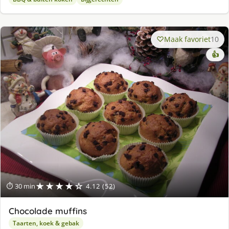
Maak favoriet
10
👍
★★★★☆
⏱ 30 min
4.12 (52)
Chocolade muffins
Taarten, koek & gebak