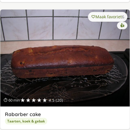
Maak favoriet
6
👍
★★★★★
⏱ 60 min
4.5 (20)
Rabarber cake
Taarten, koek & gebak