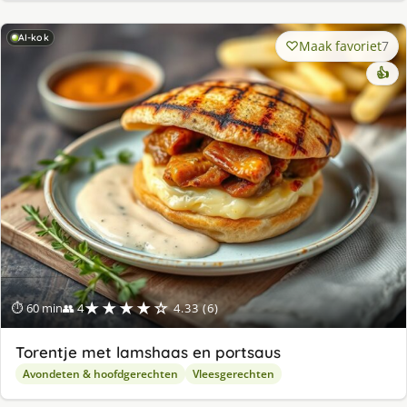
AI-kok
Maak favoriet
7
👍
★★★★☆
⏱ 60 min
👥 4
4.33 (6)
Torentje met lamshaas en portsaus
Avondeten & hoofdgerechten
Vleesgerechten