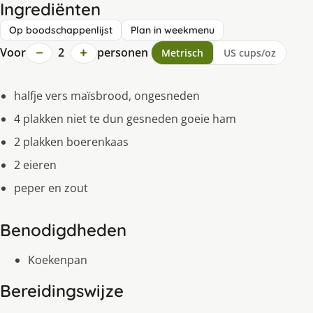
Ingrediënten
Op boodschappenlijst
Plan in weekmenu
−
+
Voor
2
personen
Metrisch
US cups/oz
halfje vers maïsbrood, ongesneden
4 plakken niet te dun gesneden goeie ham
2 plakken boerenkaas
2 eieren
peper en zout
Benodigdheden
Koekenpan
Bereidingswijze