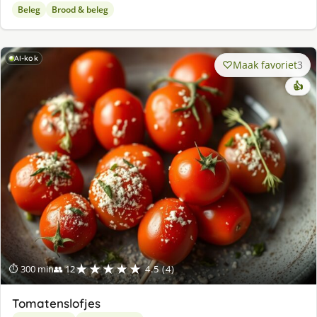
Beleg
Brood & beleg
AI-kok
Maak favoriet
3
👍
★★★★★
⏱ 300 min
👥 12
4.5 (4)
Tomatenslofjes