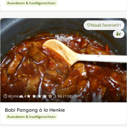
Avondeten & hoofdgerechten
Maak favoriet
91
ke
👍
1
lek
ge
★★★★☆
⏱ 60 min
👥 4
3.96 (108)
Babi Pangang à la Henkie
Avondeten & hoofdgerechten