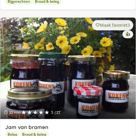
Bijgerechten
Brood & beleg
Maak favoriet
3
👍
★★★★★
⏱ 30 min
5 (2)
Jam van bramen
Beleg
Brood & beleg