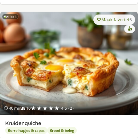
AI-kok
Maak favoriet
6
👍
★★★★★
⏱ 40 min
👥 10
4.5 (2)
Kruidenquiche
Borrelhapjes & tapas
Brood & beleg