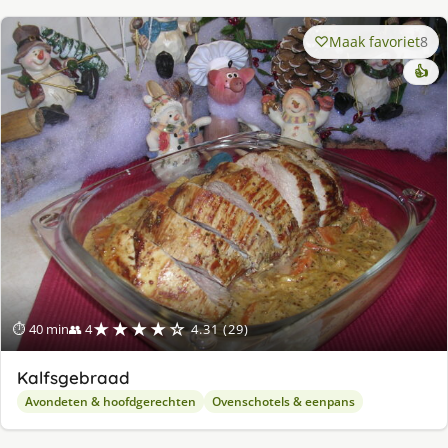
Maak favoriet
8
👍
★★★★☆
⏱ 40 min
👥 4
4.31 (29)
Kalfsgebraad
Avondeten & hoofdgerechten
Ovenschotels & eenpans