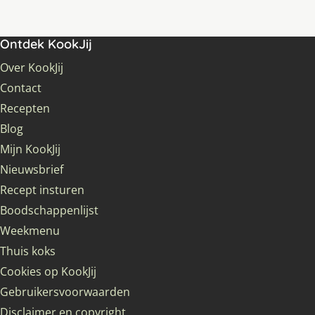
Ontdek KookJij
Over KookJij
Contact
Recepten
Blog
Mijn KookJij
Nieuwsbrief
Recept insturen
Boodschappenlijst
Weekmenu
Thuis koks
Cookies op KookJij
Gebruikersvoorwaarden
Disclaimer en copyright