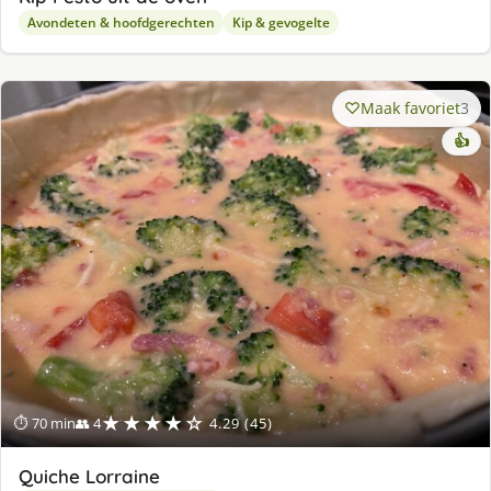
Avondeten & hoofdgerechten
Kip & gevogelte
Maak favoriet
3
👍
★★★★☆
⏱ 70 min
👥 4
4.29 (45)
Quiche Lorraine