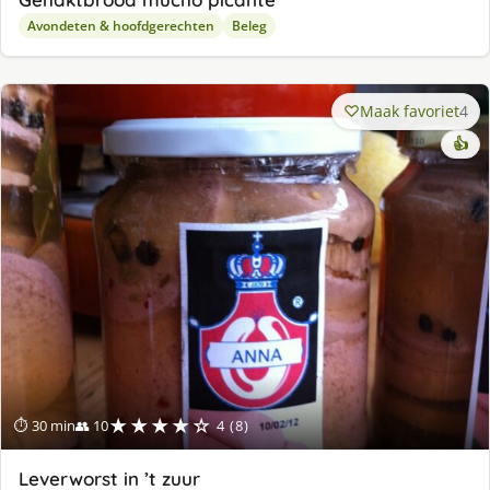
Avondeten & hoofdgerechten
Beleg
Maak favoriet
4
👍
★★★★☆
⏱ 30 min
👥 10
4 (8)
Leverworst in ’t zuur