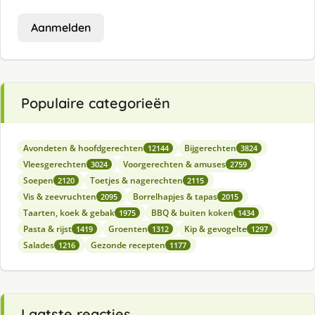
Aanmelden
Populaire categorieën
Avondeten & hoofdgerechten
Bijgerechten
12144
3824
Vleesgerechten
Voorgerechten & amuses
3024
2759
Soepen
Toetjes & nagerechten
2120
2115
Vis & zeevruchten
Borrelhapjes & tapas
2095
2015
Taarten, koek & gebak
BBQ & buiten koken
1975
1434
Pasta & rijst
Groenten
Kip & gevogelte
1419
1312
1297
Salades
Gezonde recepten
1216
1177
Laatste reacties