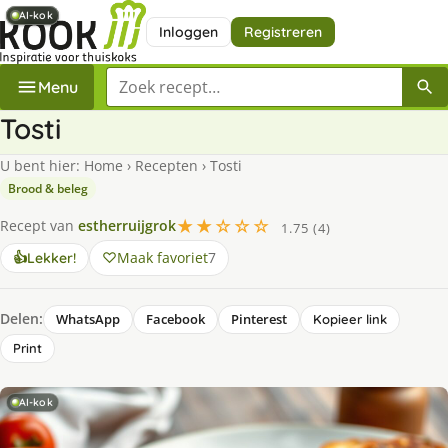
AI-kok
AI-kok
AI-kok
Inloggen
Registreren
Zoek een recept
Menu
Tosti
U bent hier:
Home
›
Recepten
›
Tosti
Brood & beleg
★★☆☆☆
Recept van
estherruijgrok
1.75 (4)
Maak favoriet
7
👍
Lekker!
Delen:
WhatsApp
Facebook
Pinterest
Kopieer link
Print
AI-kok