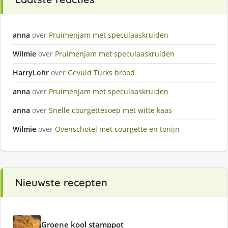
anna
over
Pruimenjam met speculaaskruiden
Wilmie
over
Pruimenjam met speculaaskruiden
HarryLohr
over
Gevuld Turks brood
anna
over
Pruimenjam met speculaaskruiden
anna
over
Snelle courgettesoep met witte kaas
Wilmie
over
Ovenschotel met courgette en tonijn
Nieuwste recepten
Groene kool stamppot