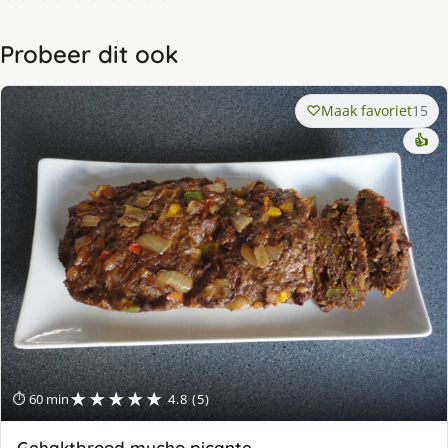
Probeer dit ook
Maak favoriet
15
👍
★★★★★
⏱ 60 min
4.8 (5)
Gehaktbrood mucho picante