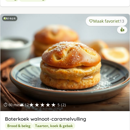
AI-kok
Maak favoriet
13
👍
★★★★★
⏱ 60 min
👥 12
5 (2)
Boterkoek walnoot-caramelvulling
Brood & beleg
Taarten, koek & gebak