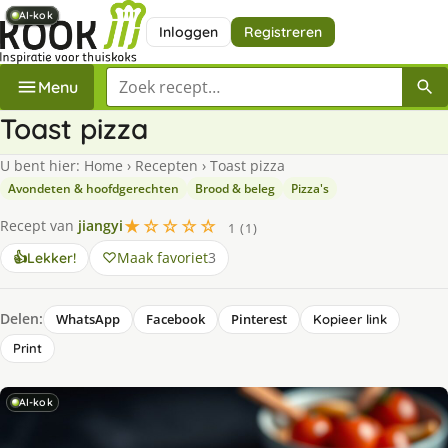
AI-kok
AI-kok
AI-kok
AI-kok
AI-kok
AI-kok
Inloggen
Registreren
Zoek een recept
Menu
Toast pizza
U bent hier:
Home
›
Recepten
›
Toast pizza
Avondeten & hoofdgerechten
Brood & beleg
Pizza's
★☆☆☆☆
Recept van
jiangyi
1 (1)
Maak favoriet
3
👍
Lekker!
Delen:
WhatsApp
Facebook
Pinterest
Kopieer link
Print
AI-kok