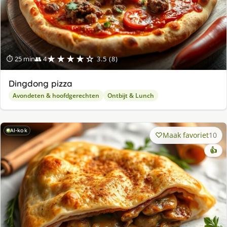
★★★★☆
⏱ 25 min
👥 4
3.5 (8)
Dingdong pizza
Avondeten & hoofdgerechten
Ontbijt & Lunch
AI-kok
Maak favoriet
10
👍