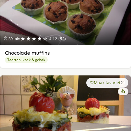
★★★★☆
⏱ 30 min
4.12 (52)
Chocolade muffins
Taarten, koek & gebak
Maak favoriet
21
👍