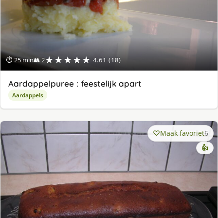
★★★★★
⏱ 25 min
👥 2
4.61 (18)
Aardappelpuree : feestelijk apart
Aardappels
Maak favoriet
6
👍