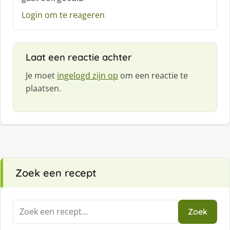
e
e
Login om te reageren
f
:
Laat een reactie achter
Je moet
ingelogd zijn op
om een reactie te
plaatsen.
Zoek een recept
Zoeken
Zoek
naar: