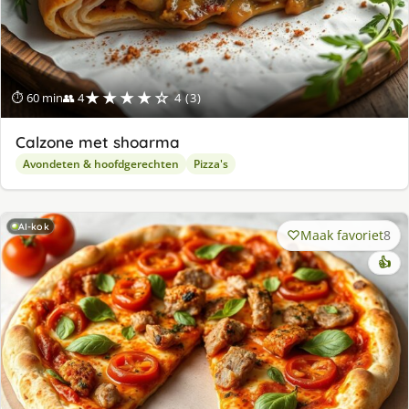
★★★★☆
⏱ 60 min
👥 4
4 (3)
Calzone met shoarma
Avondeten & hoofdgerechten
Pizza's
AI-kok
Maak favoriet
8
👍