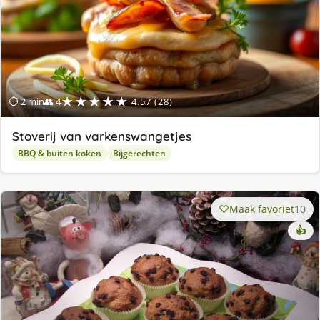
★★★★★
⏱ 2 min
👥 4
4.57 (28)
Stoverij van varkenswangetjes
BBQ & buiten koken
Bijgerechten
Maak favoriet
10
👍