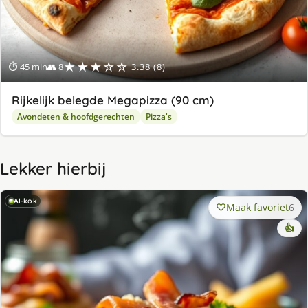
★★★☆☆
⏱ 45 min
👥 8
3.38 (8)
Rijkelijk belegde Megapizza (90 cm)
Avondeten & hoofdgerechten
Pizza's
Lekker hierbij
AI-kok
Maak favoriet
6
👍