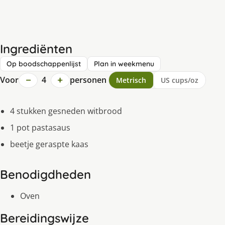
Ingrediënten
Op boodschappenlijst
Plan in weekmenu
−
+
Voor
4
personen
Metrisch
US cups/oz
4 stukken gesneden witbrood
1 pot pastasaus
beetje geraspte kaas
Benodigdheden
Oven
Bereidingswijze