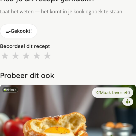
Laat het weten — het komt in je kooklogboek te staan.
🍳
Gekookt!
Beoordeel dit recept
★
★
★
★
★
Probeer dit ook
AI-kok
Maak favoriet
0
👍