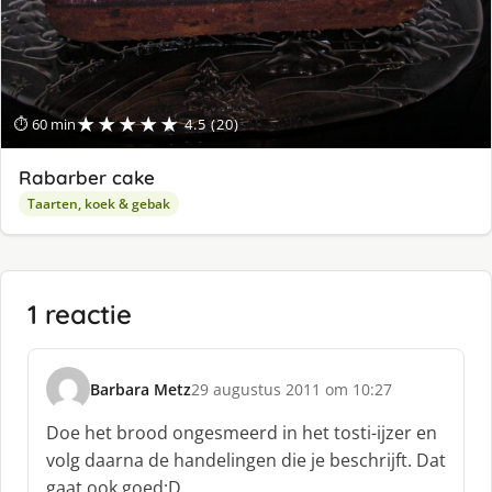
★★★★★
⏱ 60 min
4.5 (20)
Rabarber cake
Taarten, koek & gebak
1 reactie
Barbara Metz
29 augustus 2011 om 10:27
s
c
Doe het brood ongesmeerd in het tosti-ijzer en
h
volg daarna de handelingen die je beschrijft. Dat
r
gaat ook goed:D