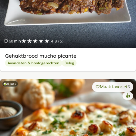
★★★★★
⏱ 60 min
4.8 (5)
Gehaktbrood mucho picante
Avondeten & hoofdgerechten
Beleg
AI-kok
Maak favoriet
6
👍