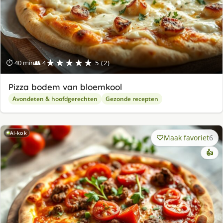
★★★★★
⏱ 40 min
👥 4
5 (2)
Pizza bodem van bloemkool
Avondeten & hoofdgerechten
Gezonde recepten
AI-kok
Maak favoriet
6
👍