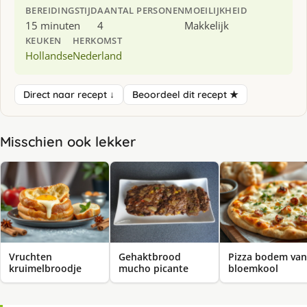
BEREIDINGSTIJD
AANTAL PERSONEN
MOEILIJKHEID
15 minuten
4
Makkelijk
KEUKEN
HERKOMST
Hollandse
Nederland
Direct naar recept ↓
Beoordeel dit recept ★
Misschien ook lekker
Vruchten
Gehaktbrood
Pizza bodem van
kruimelbroodje
mucho picante
bloemkool