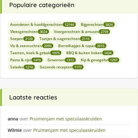
Populaire categorieën
Avondeten & hoofdgerechten
Bijgerechten
12144
3824
Vleesgerechten
Voorgerechten & amuses
3024
2759
Soepen
Toetjes & nagerechten
2120
2115
Vis & zeevruchten
Borrelhapjes & tapas
2095
2015
Taarten, koek & gebak
BBQ & buiten koken
1975
1434
Pasta & rijst
Groenten
Kip & gevogelte
1419
1312
1297
Salades
Gezonde recepten
1216
1177
Laatste reacties
anna
over
Pruimenjam met speculaaskruiden
Wilmie
over
Pruimenjam met speculaaskruiden