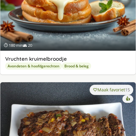
⏱ 180 min
👥 20
Vruchten kruimelbroodje
Avondeten & hoofdgerechten
Brood & beleg
Maak favoriet
15
👍