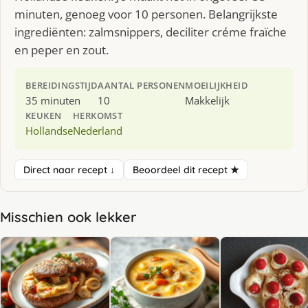
minuten, genoeg voor 10 personen. Belangrijkste
ingrediënten: zalmsnippers, deciliter créme fraïche
en peper en zout.
BEREIDINGSTIJD
AANTAL PERSONEN
MOEILIJKHEID
35 minuten
10
Makkelijk
KEUKEN
HERKOMST
Hollandse
Nederland
Direct naar recept ↓
Beoordeel dit recept ★
Misschien ook lekker