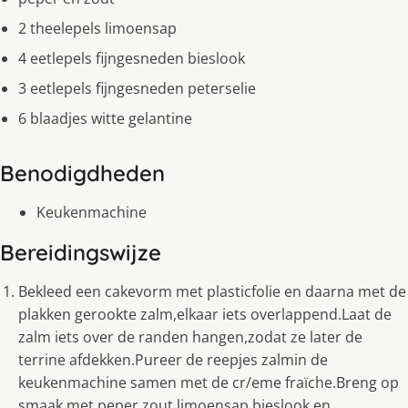
2 theelepels limoensap
4 eetlepels fijngesneden bieslook
3 eetlepels fijngesneden peterselie
6 blaadjes witte gelantine
Benodigdheden
Keukenmachine
Bereidingswijze
Bekleed een cakevorm met plasticfolie en daarna met de
plakken gerookte zalm,elkaar iets overlappend.Laat de
zalm iets over de randen hangen,zodat ze later de
terrine afdekken.Pureer de reepjes zalmin de
keukenmachine samen met de cr/eme fraïche.Breng op
smaak met peper,zout,limoensap,bieslook en