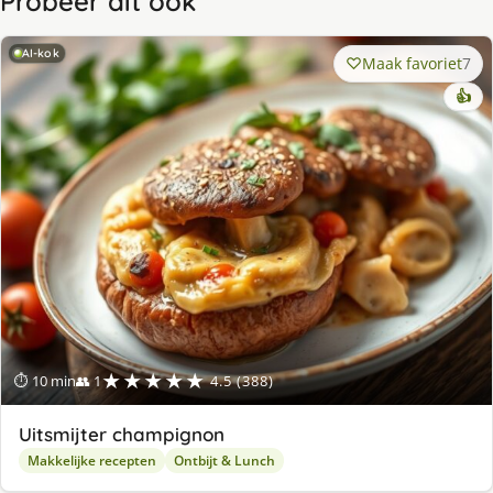
Probeer dit ook
AI-kok
Maak favoriet
7
👍
★★★★★
⏱ 10 min
👥 1
4.5 (388)
Uitsmijter champignon
Makkelijke recepten
Ontbijt & Lunch