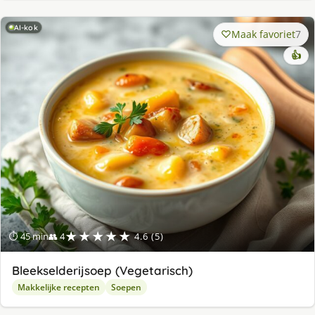
AI-kok
Maak favoriet
7
👍
★★★★★
⏱ 45 min
👥 4
4.6 (5)
Bleekselderijsoep (Vegetarisch)
Makkelijke recepten
Soepen