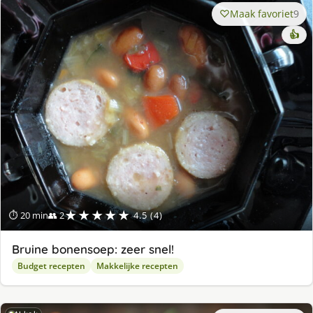
Maak favoriet
9
👍
★★★★★
⏱ 20 min
👥 2
4.5 (4)
Bruine bonensoep: zeer snel!
Budget recepten
Makkelijke recepten