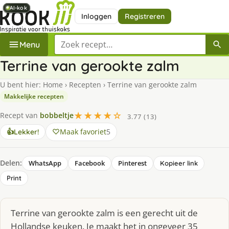
AI-kok
AI-kok
AI-kok
AI-kok
AI-kok
AI-kok
Inloggen
Registreren
Zoek een recept
Menu
Terrine van gerookte zalm
U bent hier:
Home
›
Recepten
›
Terrine van gerookte zalm
Makkelijke recepten
★★★★☆
Recept van
bobbeltje
3.77 (13)
Maak favoriet
5
👍
Lekker!
Delen:
WhatsApp
Facebook
Pinterest
Kopieer link
Print
Terrine van gerookte zalm is een gerecht uit de
Hollandse keuken. Je maakt het in ongeveer 35