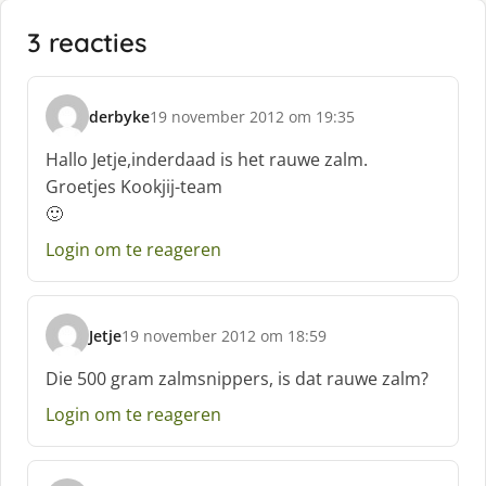
3 reacties
derbyke
19 november 2012 om 19:35
s
c
Hallo Jetje,inderdaad is het rauwe zalm.
h
Groetjes Kookjij-team
r
🙂
e
e
Login om te reageren
f
:
Jetje
19 november 2012 om 18:59
s
c
Die 500 gram zalmsnippers, is dat rauwe zalm?
h
Login om te reageren
r
e
e
f