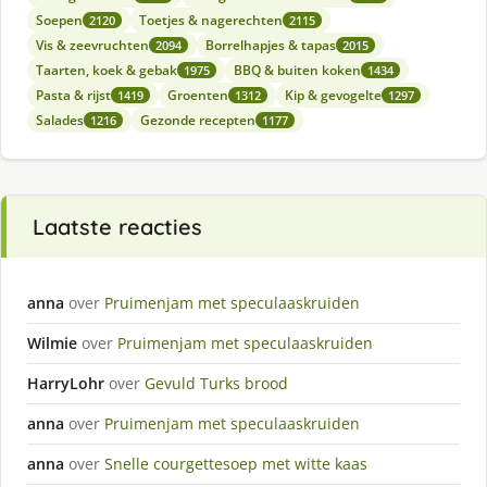
Soepen
Toetjes & nagerechten
2120
2115
Vis & zeevruchten
Borrelhapjes & tapas
2094
2015
Taarten, koek & gebak
BBQ & buiten koken
1975
1434
Pasta & rijst
Groenten
Kip & gevogelte
1419
1312
1297
Salades
Gezonde recepten
1216
1177
Laatste reacties
anna
over
Pruimenjam met speculaaskruiden
Wilmie
over
Pruimenjam met speculaaskruiden
HarryLohr
over
Gevuld Turks brood
anna
over
Pruimenjam met speculaaskruiden
anna
over
Snelle courgettesoep met witte kaas