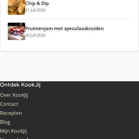
Chip & Dip
31 juli 2026
Pruimenjam met speculaaskruiden
28 juli 2026
Ontdek KookJij
Over KookJij
Contact
Recepten
Blog
Mijn KookJij