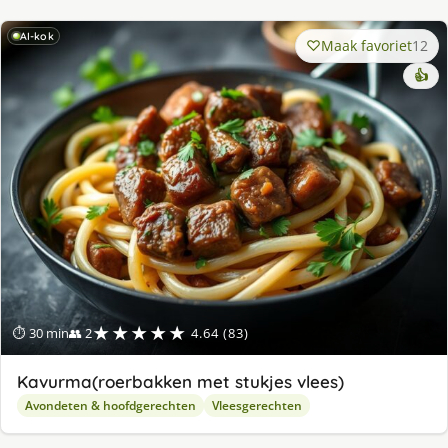
AI-kok
Maak favoriet
12
👍
★★★★★
⏱ 30 min
👥 2
4.64 (83)
Kavurma(roerbakken met stukjes vlees)
Avondeten & hoofdgerechten
Vleesgerechten