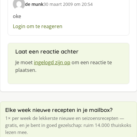
de munk
30 maart 2009 om 20:54
:
s
c
oke
h
Login om te reageren
r
e
e
f
Laat een reactie achter
:
Je moet
ingelogd zijn op
om een reactie te
plaatsen.
Elke week nieuwe recepten in je mailbox?
1× per week de lekkerste nieuwe en seizoensrecepten —
gratis, en je bent in goed gezelschap: ruim 14.000 thuiskoks
lezen mee.