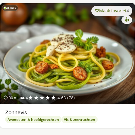
AI-kok
Maak favoriet
4
👍
★★★★★
⏱ 30 min
👥 4
4.63 (78)
Zonnevis
Avondeten & hoofdgerechten
Vis & zeevruchten