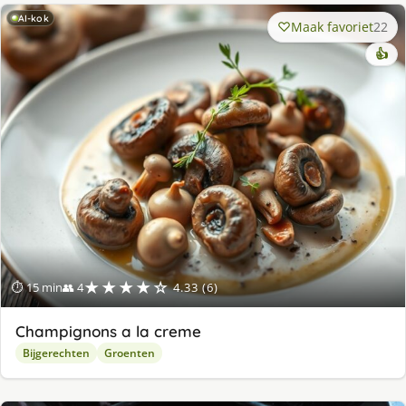
AI-kok
Maak favoriet
22
👍
★★★★☆
⏱ 15 min
👥 4
4.33 (6)
Champignons a la creme
Bijgerechten
Groenten