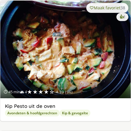
Maak favoriet
38
ke
👍
1
lek
ge
★★★★☆
⏱ 45 min
👥 4
4.39 (96)
Kip Pesto uit de oven
Avondeten & hoofdgerechten
Kip & gevogelte