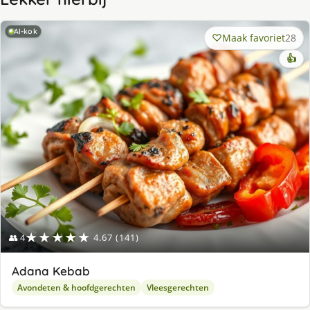
AI-kok
Maak favoriet
28
👍
★★★★★
👥 4
4.67 (141)
Adana Kebab
Avondeten & hoofdgerechten
Vleesgerechten