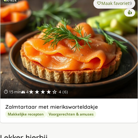
AI-kok
Maak favoriet
9
👍
★★★★☆
⏱ 15 min
👥 4
4 (6)
Zalmtartaar met mieriksworteldakje
Makkelijke recepten
Voorgerechten & amuses
Lekker hierbij