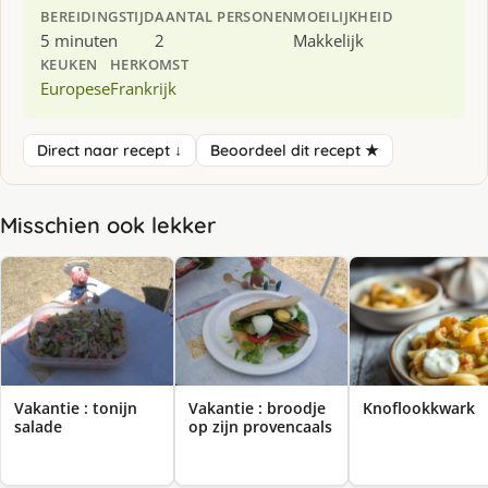
BEREIDINGSTIJD
AANTAL PERSONEN
MOEILIJKHEID
5 minuten
2
Makkelijk
KEUKEN
HERKOMST
Europese
Frankrijk
Direct naar recept ↓
Beoordeel dit recept ★
Misschien ook lekker
Vakantie : tonijn
Vakantie : broodje
Knoflookkwark
salade
op zijn provencaals