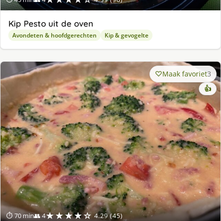
Kip Pesto uit de oven
Avondeten & hoofdgerechten
Kip & gevogelte
Maak favoriet
3
👍
★★★★☆
⏱ 70 min
👥 4
4.29 (45)