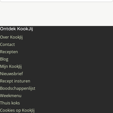
Ontdek KookJij
Over KookJij
Contact
Recepten
Blog
Mijn KookJij
Nieuwsbrief
Recept insturen
Boodschappenlijst
Weekmenu
Thuis koks
Cookies op KookJij