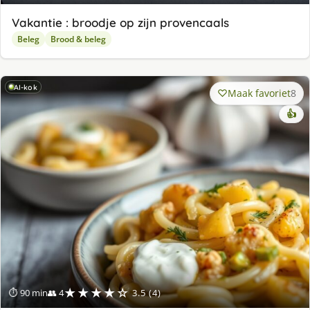
Vakantie : broodje op zijn provencaals
Beleg
Brood & beleg
AI-kok
Maak favoriet
8
👍
★★★★☆
⏱ 90 min
👥 4
3.5 (4)