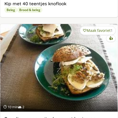
Kip met 40 teentjes knoflook
Beleg
Brood & beleg
Maak favoriet
1
👍
⏱ 10 min
👥 2