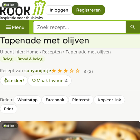
AI-kok
AI-kok
Inloggen
Registreren
Zoek een recept
Menu
Tapenade met olijven
U bent hier:
Home
›
Recepten
›
Tapenade met olijven
Beleg
Brood & beleg
★★★☆☆
Recept van
sonyanijntje
3 (2)
Maak favoriet
4
👍
Lekker!
Delen:
WhatsApp
Facebook
Pinterest
Kopieer link
Print
AI-kok