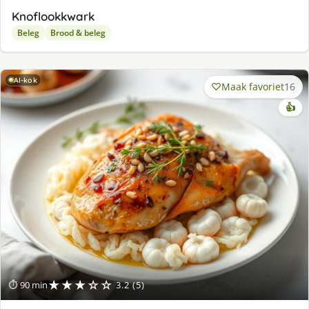
Knoflookkwark
Beleg
Brood & beleg
AI-kok
Maak favoriet
16
👍
★★★☆☆
⏱ 90 min
3.2 (5)