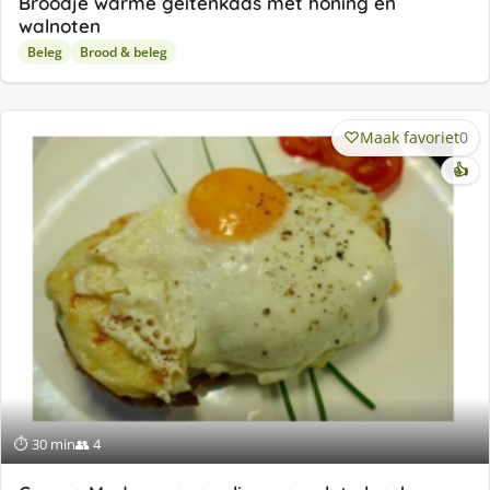
Broodje warme geitenkaas met honing en
walnoten
Beleg
Brood & beleg
Maak favoriet
0
👍
⏱ 30 min
👥 4