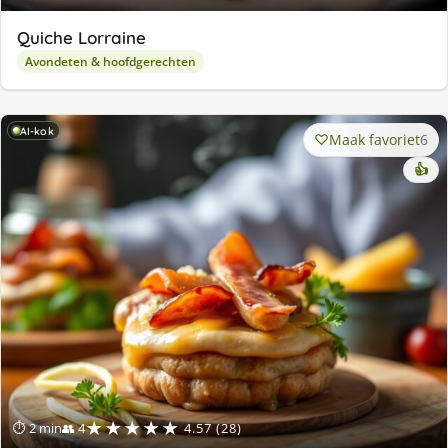
Quiche Lorraine
Avondeten & hoofdgerechten
AI-kok
Maak favoriet
6
👍
★★★★★
⏱ 2 min
👥 4
4.57 (28)