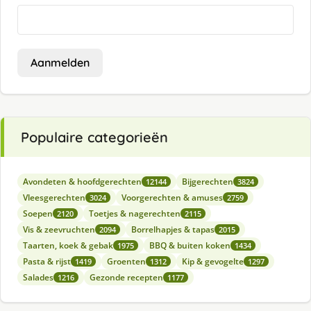
Aanmelden
Populaire categorieën
Avondeten & hoofdgerechten
Bijgerechten
12144
3824
Vleesgerechten
Voorgerechten & amuses
3024
2759
Soepen
Toetjes & nagerechten
2120
2115
Vis & zeevruchten
Borrelhapjes & tapas
2094
2015
Taarten, koek & gebak
BBQ & buiten koken
1975
1434
Pasta & rijst
Groenten
Kip & gevogelte
1419
1312
1297
Salades
Gezonde recepten
1216
1177