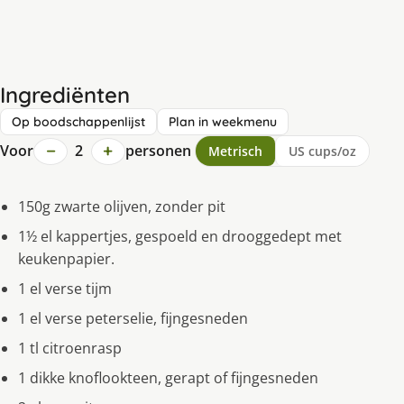
Ingrediënten
Op boodschappenlijst
Plan in weekmenu
−
+
Voor
2
personen
Metrisch
US cups/oz
150g zwarte olijven, zonder pit
1½ el kappertjes, gespoeld en drooggedept met
keukenpapier.
1 el verse tijm
1 el verse peterselie, fijngesneden
1 tl citroenrasp
1 dikke knoflookteen, gerapt of fijngesneden