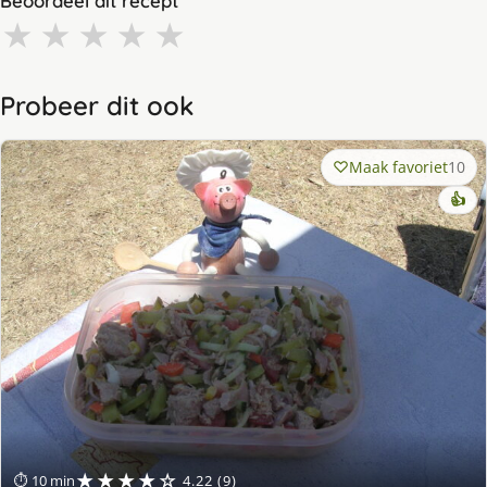
Beoordeel dit recept
★
★
★
★
★
Probeer dit ook
Maak favoriet
10
👍
★★★★☆
⏱ 10 min
4.22 (9)