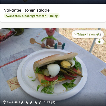
Vakantie : tonijn salade
Avondeten & hoofdgerechten
Beleg
Maak favoriet
2
👍
★★★★☆
⏱ 3 min
👥 2
4.13 (8)