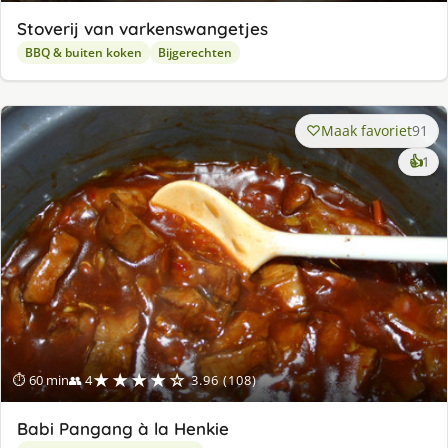
Stoverij van varkenswangetjes
BBQ & buiten koken
Bijgerechten
Maak favoriet
91
ke
👍
1
lek
ge
★★★★☆
⏱ 60 min
👥 4
3.96 (108)
Babi Pangang à la Henkie