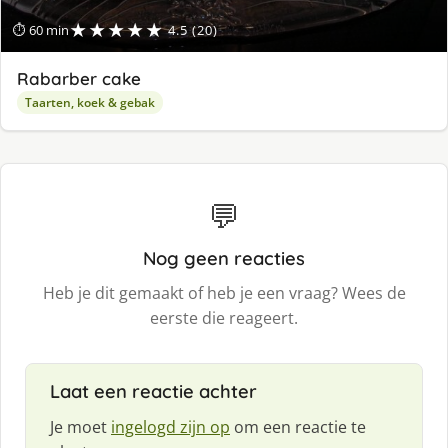
★★★★★
⏱ 60 min
4.5 (20)
Rabarber cake
Taarten, koek & gebak
💬
Nog geen reacties
Heb je dit gemaakt of heb je een vraag? Wees de
eerste die reageert.
Laat een reactie achter
Je moet
ingelogd zijn op
om een reactie te