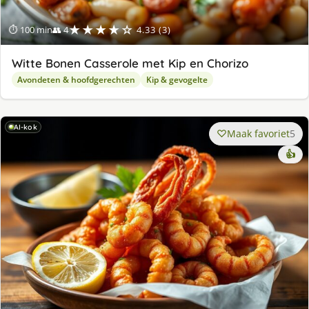
★★★★☆
⏱ 100 min
👥 4
4.33 (3)
Witte Bonen Casserole met Kip en Chorizo
Avondeten & hoofdgerechten
Kip & gevogelte
AI-kok
Maak favoriet
5
👍