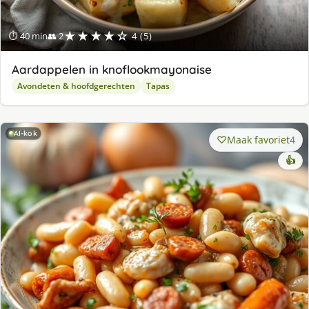
★★★★☆
⏱ 40 min
👥 2
4 (5)
Aardappelen in knoflookmayonaise
Avondeten & hoofdgerechten
Tapas
AI-kok
Maak favoriet
4
👍