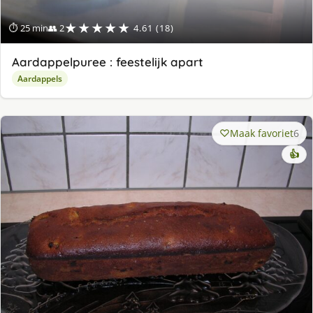
★★★★★
⏱ 25 min
👥 2
4.61 (18)
Aardappelpuree : feestelijk apart
Aardappels
Maak favoriet
6
👍