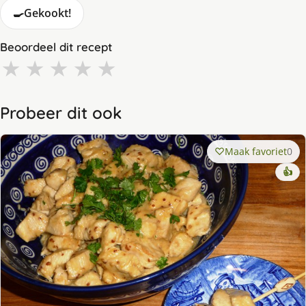
🍳
Gekookt!
Beoordeel dit recept
★
★
★
★
★
Probeer dit ook
Maak favoriet
0
👍