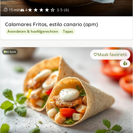
★★★★☆
⏱ 15 min
👥 4
3.5 (6)
Calamares Fritos, estilo canario (opm)
Avondeten & hoofdgerechten
Tapas
AI-kok
Maak favoriet
6
👍