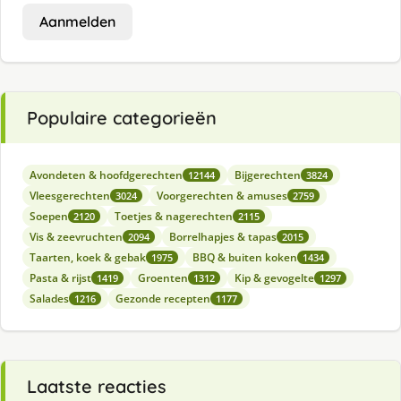
Aanmelden
Populaire categorieën
Avondeten & hoofdgerechten
Bijgerechten
12144
3824
Vleesgerechten
Voorgerechten & amuses
3024
2759
Soepen
Toetjes & nagerechten
2120
2115
Vis & zeevruchten
Borrelhapjes & tapas
2094
2015
Taarten, koek & gebak
BBQ & buiten koken
1975
1434
Pasta & rijst
Groenten
Kip & gevogelte
1419
1312
1297
Salades
Gezonde recepten
1216
1177
Laatste reacties