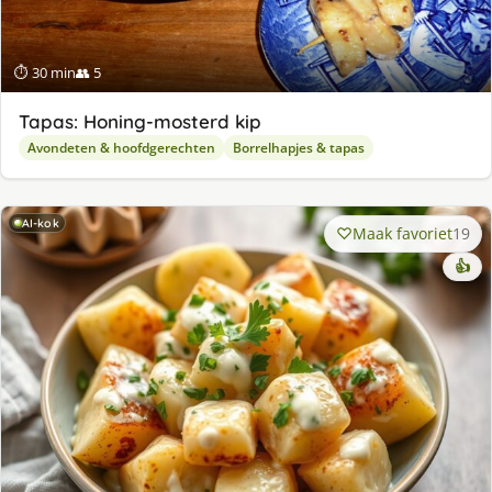
⏱ 30 min
👥 5
Tapas: Honing-mosterd kip
Avondeten & hoofdgerechten
Borrelhapjes & tapas
AI-kok
Maak favoriet
19
👍