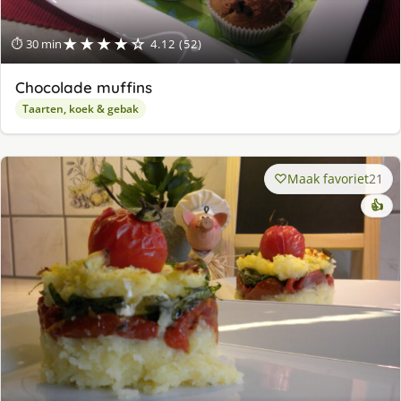
★★★★☆
⏱ 30 min
4.12 (52)
Chocolade muffins
Taarten, koek & gebak
Maak favoriet
21
👍