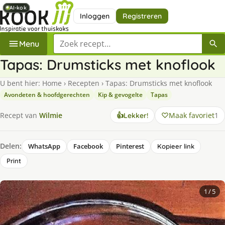
AI-kok
AI-kok
AI-kok
AI-kok
AI-kok
AI-kok
Inloggen
Registreren
Zoek een recept
Menu
Tapas: Drumsticks met knoflook
U bent hier:
Home
›
Recepten
›
Tapas: Drumsticks met knoflook
Avondeten & hoofdgerechten
Kip & gevogelte
Tapas
Maak favoriet
1
Recept van
Wilmie
👍
Lekker!
Delen:
WhatsApp
Facebook
Pinterest
Kopieer link
Print
1
/ 5