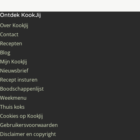
Ontdek KookJij
Over KookJij
Contact
Recepten
Blog
Mijn KookJij
Nieuwsbrief
Recept insturen
Boodschappenlijst
Weekmenu
Thuis koks
Cookies op KookJij
Gebruikersvoorwaarden
Disclaimer en copyright