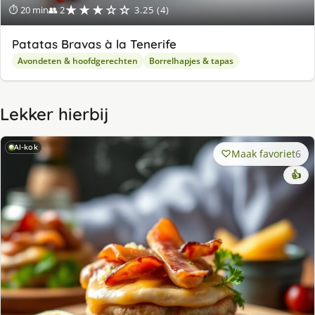
★★★☆☆
⏱ 20 min
👥 2
3.25 (4)
Patatas Bravas à la Tenerife
Avondeten & hoofdgerechten
Borrelhapjes & tapas
Lekker hierbij
AI-kok
Maak favoriet
6
👍