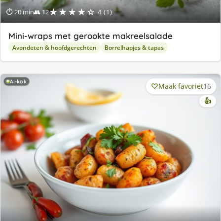
★★★★☆
⏱ 20 min
👥 12
4 (1)
Mini-wraps met gerookte makreelsalade
Avondeten & hoofdgerechten
Borrelhapjes & tapas
AI-kok
Maak favoriet
16
👍