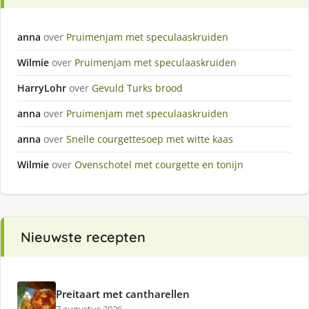
anna
over
Pruimenjam met speculaaskruiden
Wilmie
over
Pruimenjam met speculaaskruiden
HarryLohr
over
Gevuld Turks brood
anna
over
Pruimenjam met speculaaskruiden
anna
over
Snelle courgettesoep met witte kaas
Wilmie
over
Ovenschotel met courgette en tonijn
Nieuwste recepten
Preitaart met cantharellen