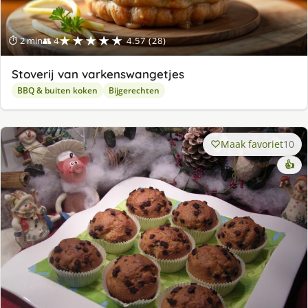
★★★★★
⏱ 2 min
👥 4
4.57 (28)
Stoverij van varkenswangetjes
BBQ & buiten koken
Bijgerechten
Maak favoriet
10
👍