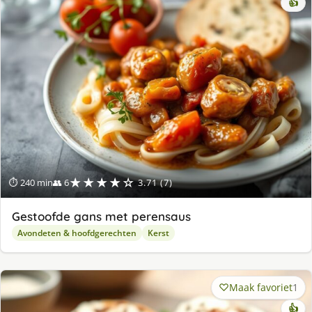
👍
★★★★☆
⏱ 240 min
👥 6
3.71 (7)
Gestoofde gans met perensaus
Avondeten & hoofdgerechten
Kerst
Maak favoriet
1
👍