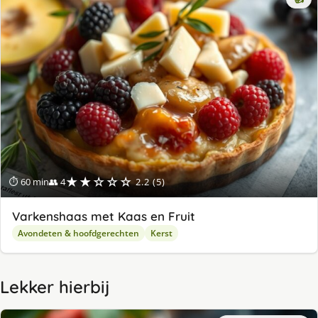
★★☆☆☆
⏱ 60 min
👥 4
2.2 (5)
Varkenshaas met Kaas en Fruit
Avondeten & hoofdgerechten
Kerst
Lekker hierbij