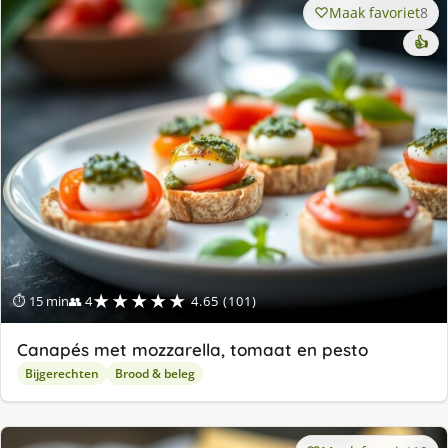
Maak favoriet
8
👍
★★★★★
⏱ 15 min
👥 4
4.65 (101)
Canapés met mozzarella, tomaat en pesto
Bijgerechten
Brood & beleg