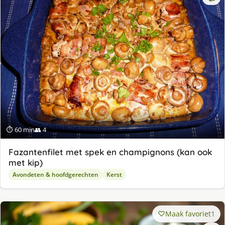
⏱ 60 min
👥 4
Fazantenfilet met spek en champignons (kan ook
met kip)
Avondeten & hoofdgerechten
Kerst
Maak favoriet
1