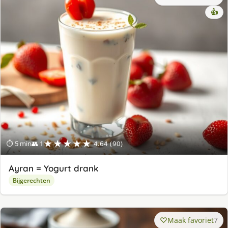
👍
★★★★★
⏱ 5 min
👥 1
4.64 (90)
Ayran = Yogurt drank
Bijgerechten
Maak favoriet
7