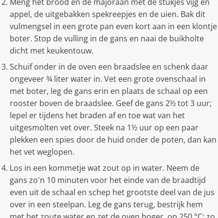
Meng het brood en de majoraan met de stukjes vijg en
appel, de uitgebakken spekreepjes en de uien. Bak dit
vulmengsel in een grote pan even kort aan in een klontje
boter. Stop de vulling in de gans en naai de buikholte
dicht met keukentouw.
Schuif onder in de oven een braadslee en schenk daar
ongeveer ¾ liter water in. Vet een grote ovenschaal in
met boter, leg de gans erin en plaats de schaal op een
rooster boven de braadslee. Geef de gans 2½ tot 3 uur;
lepel er tijdens het braden af en toe wat van het
uitgesmolten vet over. Steek na 1½ uur op een paar
plekken een spies door de huid onder de poten, dan kan
het vet weglopen.
Los in een kommetje wat zout op in water. Neem de
gans zo'n 10 minuten voor het einde van de braadtijd
even uit de schaal en schep het grootste deel van de jus
over in een steelpan. Leg de gans terug, bestrijk hem
met het zoute water en zet de oven hoger, op 250 °C: zo