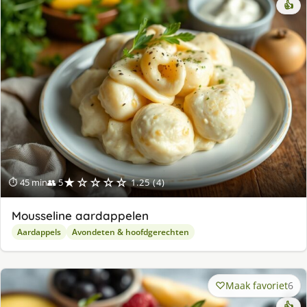
👍
★☆☆☆☆
⏱ 45 min
👥 5
1.25 (4)
Mousseline aardappelen
Aardappels
Avondeten & hoofdgerechten
Maak favoriet
6
👍