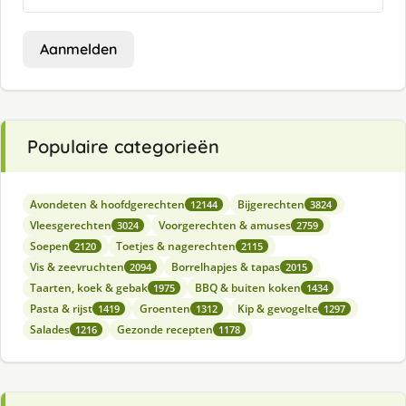
Aanmelden
Populaire categorieën
Avondeten & hoofdgerechten
Bijgerechten
12144
3824
Vleesgerechten
Voorgerechten & amuses
3024
2759
Soepen
Toetjes & nagerechten
2120
2115
Vis & zeevruchten
Borrelhapjes & tapas
2094
2015
Taarten, koek & gebak
BBQ & buiten koken
1975
1434
Pasta & rijst
Groenten
Kip & gevogelte
1419
1312
1297
Salades
Gezonde recepten
1216
1178