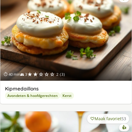
★★☆☆☆
⏱ 40 min
👥 3
2 (3)
Kipmedaillons
Avondeten & hoofdgerechten
Kerst
Maak favoriet
53
👍