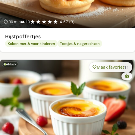
★★★★★
⏱ 30 min
👥 10
4.67 (3)
Rijstpoffertjes
Koken met & voor kinderen
Toetjes & nagerechten
AI-kok
Maak favoriet
11
👍