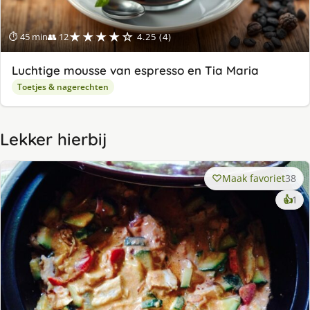
★★★★☆
⏱ 45 min
👥 12
4.25 (4)
Luchtige mousse van espresso en Tia Maria
Toetjes & nagerechten
Lekker hierbij
Maak favoriet
38
ke
👍
1
lek
ge