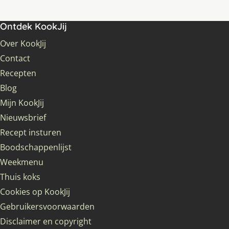
Ontdek KookJij
Over KookJij
Contact
Recepten
Blog
Mijn KookJij
Nieuwsbrief
Recept insturen
Boodschappenlijst
Weekmenu
Thuis koks
Cookies op KookJij
Gebruikersvoorwaarden
Disclaimer en copyright