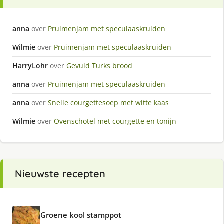
anna
over
Pruimenjam met speculaaskruiden
Wilmie
over
Pruimenjam met speculaaskruiden
HarryLohr
over
Gevuld Turks brood
anna
over
Pruimenjam met speculaaskruiden
anna
over
Snelle courgettesoep met witte kaas
Wilmie
over
Ovenschotel met courgette en tonijn
Nieuwste recepten
Groene kool stamppot