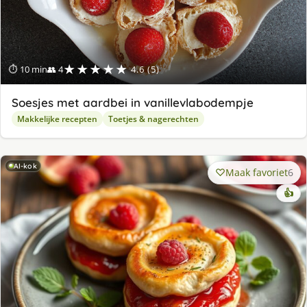
★★★★★
⏱ 10 min
👥 4
4.6 (5)
Soesjes met aardbei in vanillevlabodempje
Makkelijke recepten
Toetjes & nagerechten
AI-kok
Maak favoriet
6
👍