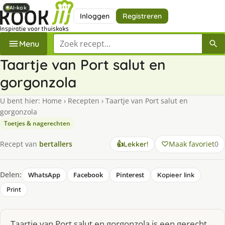
AI-kok
AI-kok
AI-kok
AI-kok
AI-kok
Inloggen
Registreren
Zoek een recept
Menu
Taartje van Port salut en
gorgonzola
U bent hier:
Home
›
Recepten
›
Taartje van Port salut en
gorgonzola
Toetjes & nagerechten
Maak favoriet
0
Recept van
bertallers
👍
Lekker!
Delen:
WhatsApp
Facebook
Pinterest
Kopieer link
Print
Taartje van Port salut en gorgonzola is een gerecht