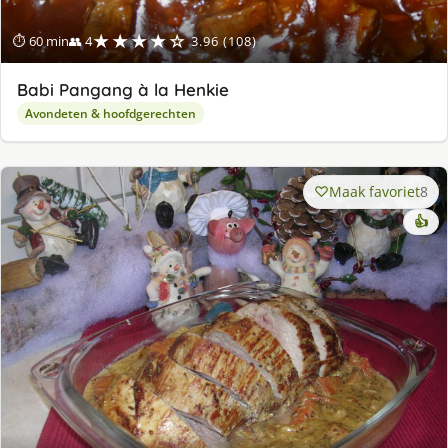
★★★★☆
⏱ 60 min
👥 4
3.96 (108)
Babi Pangang à la Henkie
Avondeten & hoofdgerechten
Maak favoriet
8
👍