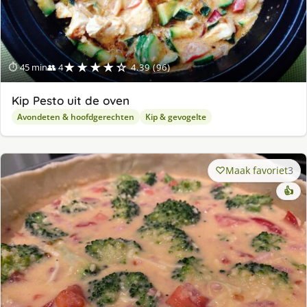
★★★★☆
⏱ 45 min
👥 4
4.39 (96)
Kip Pesto uit de oven
Avondeten & hoofdgerechten
Kip & gevogelte
Maak favoriet
3
👍