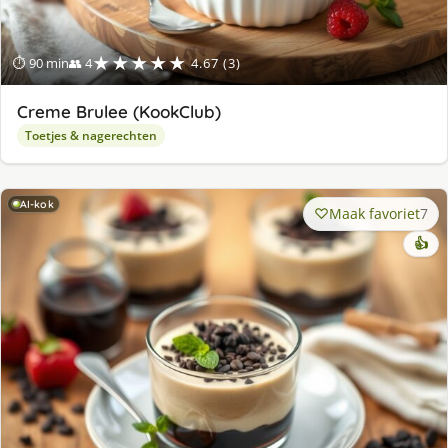
★★★★★
⏱ 90 min
👥 4
4.67 (3)
Creme Brulee (KookClub)
Toetjes & nagerechten
AI-kok
Maak favoriet
7
👍