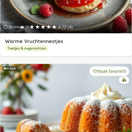
★★★★★
⏱ 30 min
👥 10
4.75 (4)
Warme Vruchtennestjes
Toetjes & nagerechten
AI-kok
Maak favoriet
9
👍