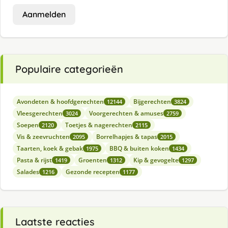
Aanmelden
Populaire categorieën
Avondeten & hoofdgerechten
Bijgerechten
12144
3824
Vleesgerechten
Voorgerechten & amuses
3024
2759
Soepen
Toetjes & nagerechten
2120
2115
Vis & zeevruchten
Borrelhapjes & tapas
2095
2015
Taarten, koek & gebak
BBQ & buiten koken
1975
1434
Pasta & rijst
Groenten
Kip & gevogelte
1419
1312
1297
Salades
Gezonde recepten
1216
1177
Laatste reacties