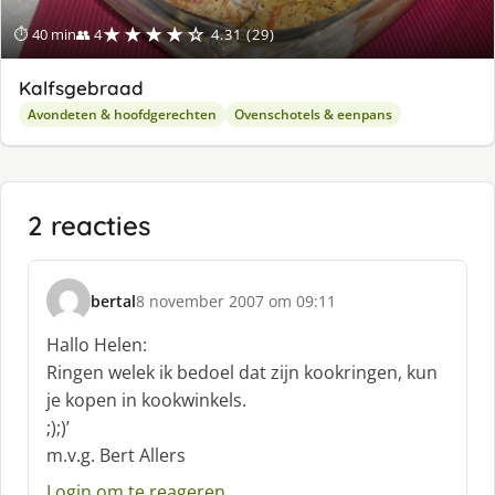
★★★★☆
⏱ 40 min
👥 4
4.31 (29)
Kalfsgebraad
Avondeten & hoofdgerechten
Ovenschotels & eenpans
2 reacties
bertal
8 november 2007 om 09:11
s
c
Hallo Helen:
h
Ringen welek ik bedoel dat zijn kookringen, kun
r
je kopen in kookwinkels.
e
;);)’
e
f
m.v.g. Bert Allers
:
Login om te reageren