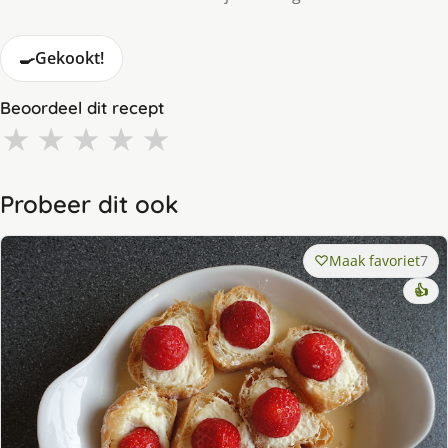
🍳
Gekookt!
Beoordeel dit recept
★
★
★
★
★
Probeer dit ook
Maak favoriet
7
👍