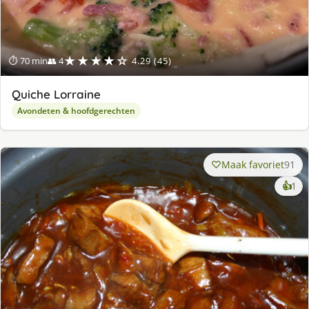
★★★★☆
⏱ 70 min
👥 4
4.29 (45)
Quiche Lorraine
Avondeten & hoofdgerechten
Maak favoriet
91
ke
👍
1
lek
ge