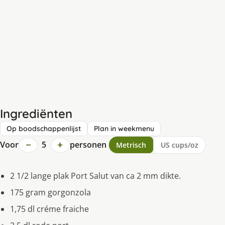
Ingrediënten
Op boodschappenlijst
Plan in weekmenu
−
+
Voor
5
personen
Metrisch
US cups/oz
2 1/2 lange plak Port Salut van ca 2 mm dikte.
175 gram gorgonzola
1,75 dl créme fraiche