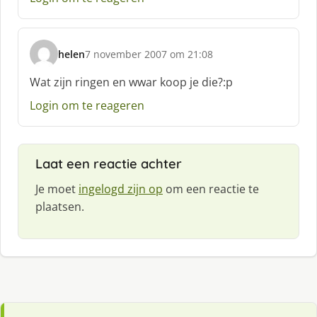
helen
7 november 2007 om 21:08
s
c
Wat zijn ringen en wwar koop je die?:p
h
Login om te reageren
r
e
e
f
Laat een reactie achter
:
Je moet
ingelogd zijn op
om een reactie te
plaatsen.