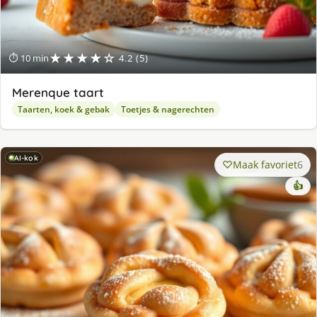
★★★★☆
⏱ 10 min
4.2 (5)
Merenque taart
Taarten, koek & gebak
Toetjes & nagerechten
AI-kok
Maak favoriet
6
👍