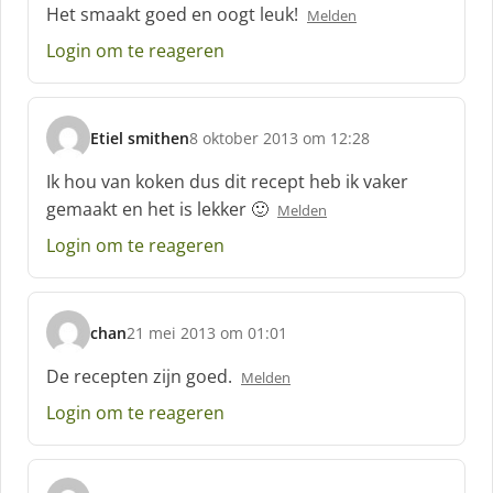
Het smaakt goed en oogt leuk!
Melden
Login om te reageren
Etiel smithen
8 oktober 2013 om 12:28
s
c
Ik hou van koken dus dit recept heb ik vaker
h
gemaakt en het is lekker 🙂
Melden
r
e
Login om te reageren
e
f
:
chan
21 mei 2013 om 01:01
s
c
De recepten zijn goed.
Melden
h
Login om te reageren
r
e
e
f