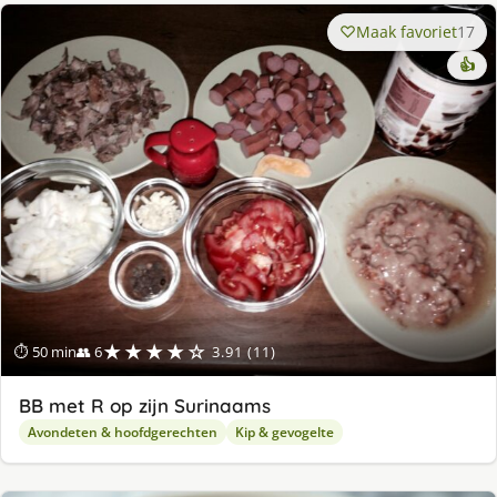
Maak favoriet
17
👍
★★★★☆
⏱ 50 min
👥 6
3.91 (11)
BB met R op zijn Surinaams
Avondeten & hoofdgerechten
Kip & gevogelte