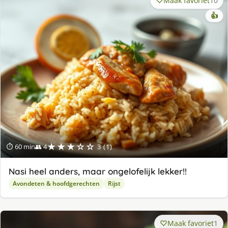
Maak favoriet
10
👍
★★★☆☆
⏱ 60 min
👥 4
3 (1)
Nasi heel anders, maar ongelofelijk lekker!!
Avondeten & hoofdgerechten
Rijst
Maak favoriet
1