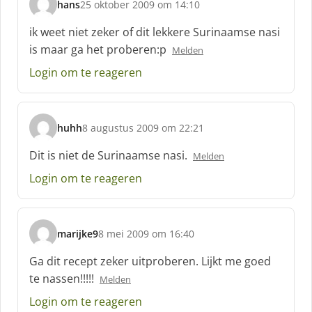
hans
25 oktober 2009 om 14:10
:
s
c
ik weet niet zeker of dit lekkere Surinaamse nasi
h
is maar ga het proberen:p
Melden
r
e
Login om te reageren
e
f
:
huhh
8 augustus 2009 om 22:21
s
c
Dit is niet de Surinaamse nasi.
Melden
h
Login om te reageren
r
e
e
f
marijke9
8 mei 2009 om 16:40
:
s
c
Ga dit recept zeker uitproberen. Lijkt me goed
h
te nassen!!!!!
Melden
r
e
Login om te reageren