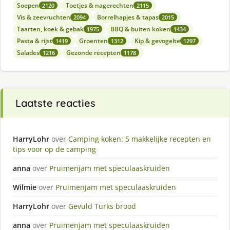
Soepen
Toetjes & nagerechten
2120
2115
Vis & zeevruchten
Borrelhapjes & tapas
2094
2015
Taarten, koek & gebak
BBQ & buiten koken
1975
1434
Pasta & rijst
Groenten
Kip & gevogelte
1419
1312
1297
Salades
Gezonde recepten
1216
1178
Laatste reacties
HarryLohr
over
Camping koken: 5 makkelijke recepten en
tips voor op de camping
anna
over
Pruimenjam met speculaaskruiden
Wilmie
over
Pruimenjam met speculaaskruiden
HarryLohr
over
Gevuld Turks brood
anna
over
Pruimenjam met speculaaskruiden