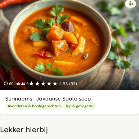
👍
★★★★★
⏱ 60 min
👥 6
4.53 (55)
Surinaams- Javaanse Saoto soep
Avondeten & hoofdgerechten
Kip & gevogelte
Lekker hierbij