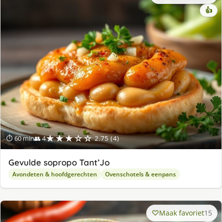
👍
★★★☆☆
⏱ 60 min
👥 4
2.75 (4)
Gevulde sopropo Tant’Jo
Avondeten & hoofdgerechten
Ovenschotels & eenpans
Maak favoriet
15