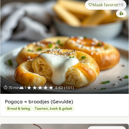
Maak favoriet
19
👍
★★★★★
⏱ 70 min
👥 1
4.62 (101)
Pogaça = broodjes (Gevulde)
Brood & beleg
Taarten, koek & gebak