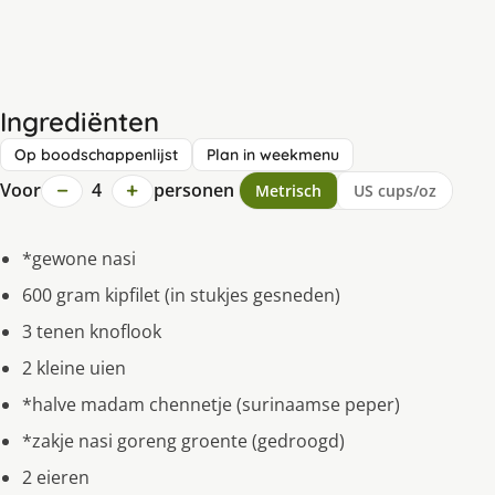
Ingrediënten
Op boodschappenlijst
Plan in weekmenu
−
+
Voor
4
personen
Metrisch
US cups/oz
*gewone nasi
600 gram kipfilet (in stukjes gesneden)
3 tenen knoflook
2 kleine uien
*halve madam chennetje (surinaamse peper)
*zakje nasi goreng groente (gedroogd)
2 eieren