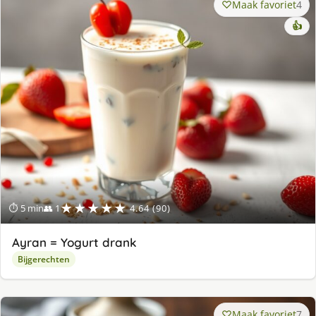
Maak favoriet
4
👍
★★★★★
⏱ 5 min
👥 1
4.64 (90)
Ayran = Yogurt drank
Bijgerechten
Maak favoriet
7