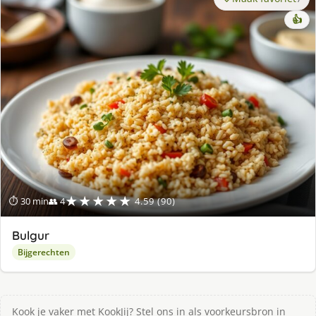
👍
★★★★★
⏱ 30 min
👥 4
4.59 (90)
Bulgur
Bijgerechten
Kook je vaker met KookJij? Stel ons in als voorkeursbron in