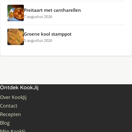
Preitaart met cantharellen
7 augustus 2026
Groene kool stamppot
5 augustus 2026
Ontdek KookJij
Over KookJij
Contact
Recepten
Blog
Mijn KookJij