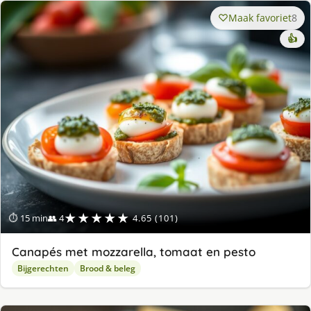
Maak favoriet
8
👍
★★★★★
⏱ 15 min
👥 4
4.65 (101)
Canapés met mozzarella, tomaat en pesto
Bijgerechten
Brood & beleg