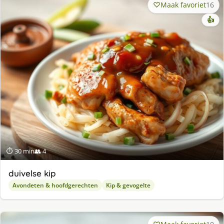
Maak favoriet
16
👍
⏱ 30 min
👥 4
duivelse kip
Avondeten & hoofdgerechten
Kip & gevogelte