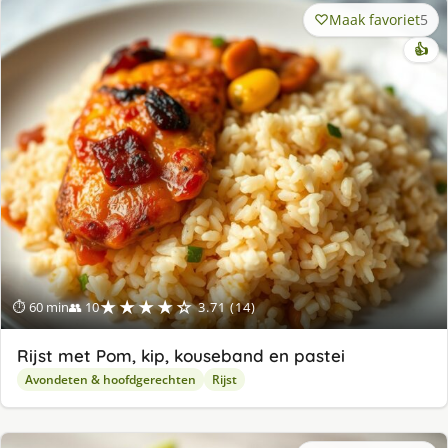
Maak favoriet
5
👍
★★★★☆
⏱ 60 min
👥 10
3.71 (14)
Rijst met Pom, kip, kouseband en pastei
Avondeten & hoofdgerechten
Rijst