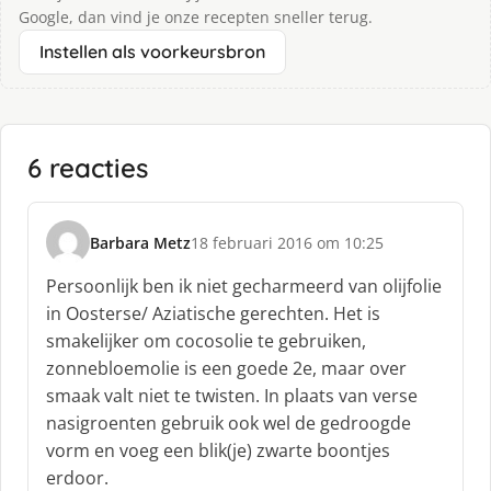
Google, dan vind je onze recepten sneller terug.
Instellen als voorkeursbron
6 reacties
Barbara Metz
18 februari 2016 om 10:25
s
c
Persoonlijk ben ik niet gecharmeerd van olijfolie
h
in Oosterse/ Aziatische gerechten. Het is
r
smakelijker om cocosolie te gebruiken,
e
zonnebloemolie is een goede 2e, maar over
e
f
smaak valt niet te twisten. In plaats van verse
:
nasigroenten gebruik ook wel de gedroogde
vorm en voeg een blik(je) zwarte boontjes
erdoor.