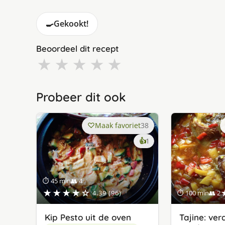
🍳
Gekookt!
Beoordeel dit recept
★
★
★
★
★
Probeer dit ook
Maak favoriet
38
keer
👍
1
lekker
gevonden
⏱ 45 min
👥 4
★★★★☆
4.39 (96)
⏱ 100 min
👥 2
Kip Pesto uit de oven
Tajine: ve