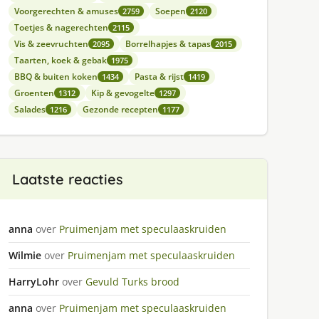
Voorgerechten & amuses
Soepen
2759
2120
Toetjes & nagerechten
2115
Vis & zeevruchten
Borrelhapjes & tapas
2095
2015
Taarten, koek & gebak
1975
BBQ & buiten koken
Pasta & rijst
1434
1419
Groenten
Kip & gevogelte
1312
1297
Salades
Gezonde recepten
1216
1177
Laatste reacties
anna
over
Pruimenjam met speculaaskruiden
Wilmie
over
Pruimenjam met speculaaskruiden
HarryLohr
over
Gevuld Turks brood
anna
over
Pruimenjam met speculaaskruiden