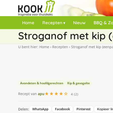
Home
Recepten
Nieuw
BBQ & Z
Stroganof met kip 
U bent hier:
Home
›
Recepten
›
Stroganof met kip (eenp
Avondeten & hoofdgerechten
Kip & gevogelte
★★★★☆
Recept van
apu
4 (2)
Delen:
WhatsApp
Facebook
Pinterest
Kopieer li