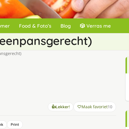
omer
Food & Foto’s
Blog
🎲 Verras me
(eenpansgerecht)
ansgerecht)
Maak favoriet
10
👍
Lekker!
nk
Print