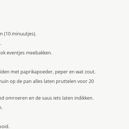
n (10 minuutjes).
.
ook eventjes meebakken.
ruiden met paprikapoeder, peper en wat zout.
huin op de pan alles laten pruttelen voor 20
ed omroeren en de saus iets laten indikken.
n.
ooid.