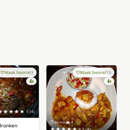
Maak favoriet
3
Maak favoriet
15
👍
👍
★★★★★
5 (4)
⏱ 60 min
👥 4
rdronken
★★★★★
4.5 (4)