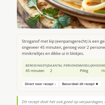
Stroganof met kip (eenpansgerecht) is een ger
ongeveer 45 minuten, genoeg voor 2 personen. 
minikrieltjes en dikke ui in blokjes.
BEREIDINGSTIJD
AANTAL PERSONEN
MOEILIJKHEID
K
45 minuten
2
Pittig
H
Direct naar recept ↓
Beoordeel dit recept ★
Dit recept doet het ook goed op verjaardagen, d