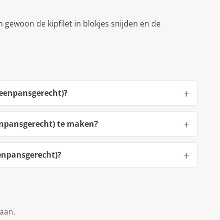
 gewoon de kipfilet in blokjes snijden en de
(eenpansgerecht)?
enpansgerecht) te maken?
enpansgerecht)?
taan.