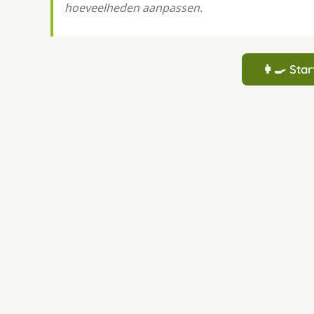
hoeveelheden aanpassen.
👩‍🍳 St