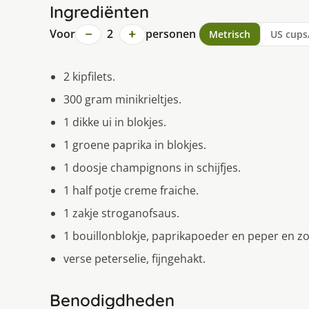
Ingrediënten
−
+
Voor
2
personen
Metrisch
US cups
2 kipfilets.
300 gram minikrieltjes.
1 dikke ui in blokjes.
1 groene paprika in blokjes.
1 doosje champignons in schijfjes.
1 half potje creme fraiche.
1 zakje stroganofsaus.
1 bouillonblokje, paprikapoeder en peper en zo
verse peterselie, fijngehakt.
Benodigdheden