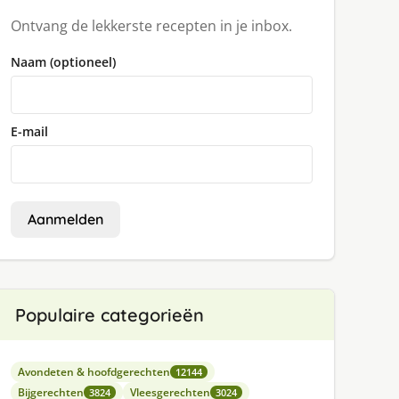
Ontvang de lekkerste recepten in je inbox.
Naam (optioneel)
E-mail
Aanmelden
Populaire categorieën
Avondeten & hoofdgerechten
12144
Bijgerechten
Vleesgerechten
3824
3024