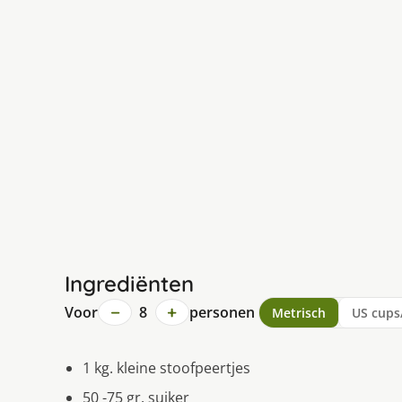
Ingrediënten
−
+
Voor
8
personen
Metrisch
US cups
1 kg. kleine stoofpeertjes
50 -75 gr. suiker