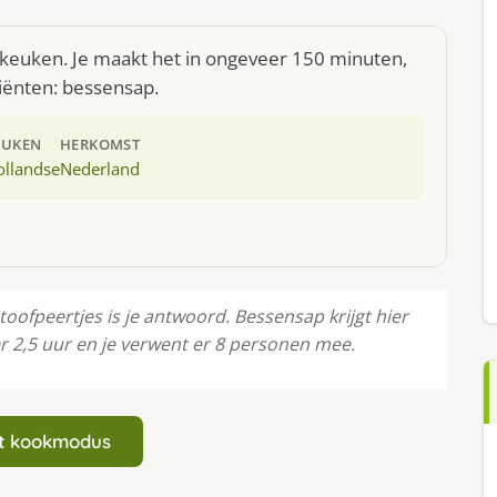
e keuken. Je maakt het in ongeveer 150 minuten,
iënten: bessensap.
EUKEN
HERKOMST
ollandse
Nederland
toofpeertjes is je antwoord. Bessensap krijgt hier
r 2,5 uur en je verwent er 8 personen mee.
art kookmodus