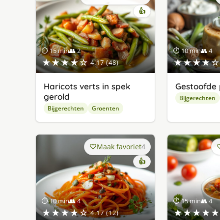
👍
⏱ 15 min
👥 2
⏱ 10 min
👥 4
★★★★☆
★★★★☆
4.17 (48)
Haricots verts in spek
Gestoofde 
gerold
Bijgerechten
Bijgerechten
Groenten
Maak favoriet
4
👍
⏱ 10 min
👥 4
⏱ 15 min
👥 4
★★★★☆
★★★★★
4.17 (12)