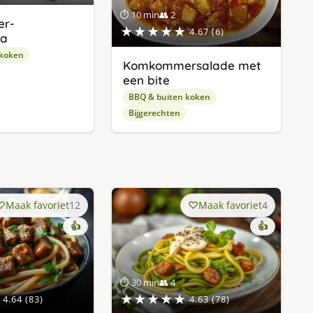
⏱ 10 min
👥 2
r-
★★★★★
4.67 (6)
sa
 koken
Komkommersalade met
een bite
BBQ & buiten koken
Bijgerechten
Maak favoriet
12
Maak favoriet
4
👍
👍
⏱ 30 min
👥 4
★★★★★
4.64 (83)
4.63 (78)