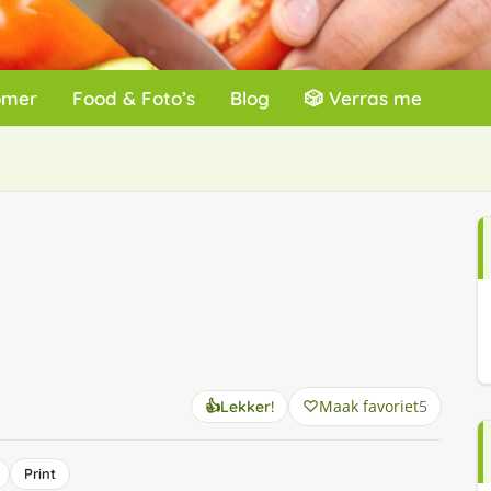
omer
Food & Foto’s
Blog
🎲 Verras me
Maak favoriet
5
👍
Lekker!
Print