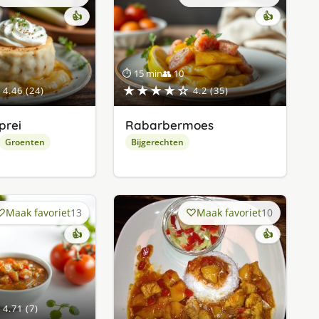
👍
👍
⏱ 15 min
👥 10
★★★★☆
4.46 (24)
4.2 (35)
prei
Rabarbermoes
Groenten
Bijgerechten
Maak favoriet
13
Maak favoriet
10
👍
👍
4.71 (7)