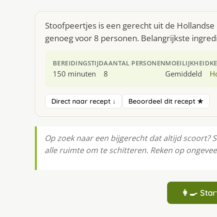
Stoofpeertjes is een gerecht uit de Hollands
genoeg voor 8 personen. Belangrijkste ingred
BEREIDINGSTIJD
AANTAL PERSONEN
MOEILIJKHEID
K
150 minuten
8
Gemiddeld
H
Direct naar recept ↓
Beoordeel dit recept ★
Op zoek naar een bijgerecht dat altijd scoort? S
alle ruimte om te schitteren. Reken op ongevee
👩‍🍳 St