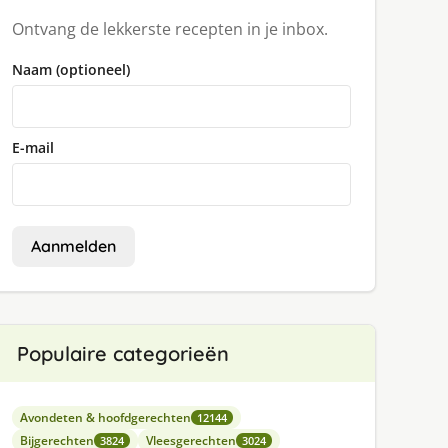
Ontvang de lekkerste recepten in je inbox.
Naam (optioneel)
E-mail
Aanmelden
Populaire categorieën
Avondeten & hoofdgerechten
12144
Bijgerechten
Vleesgerechten
3824
3024