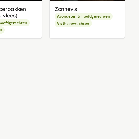
oerbakken
Zonnevis
 vlees)
Avondeten & hoofdgerechten
hoofdgerechten
Vis & zeevruchten
en