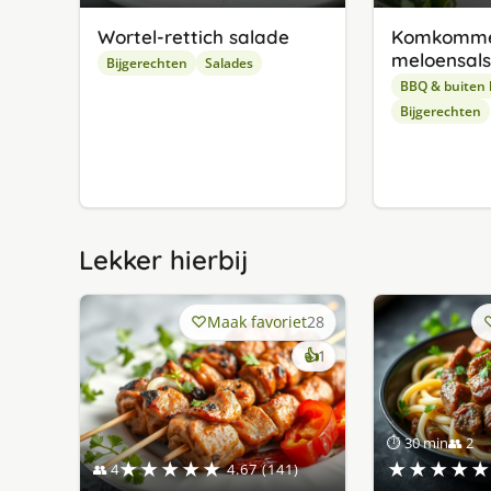
Wortel-rettich salade
Komkomme
meloensal
Bijgerechten
Salades
BBQ & buiten
Bijgerechten
Lekker hierbij
Maak favoriet
28
keer
👍
1
lekker
gevonden
⏱ 30 min
👥 2
★★★★★
★★★★★
👥 4
4.67 (141)