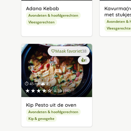
Adana Kebab
Kavurma(r
met stukjes
Avondeten & hoofdgerechten
Avondeten & 
Vleesgerechten
Vleesgerecht
Maak favoriet
38
keer
👍
1
lekker
gevonden
⏱ 45 min
👥 4
★★★★☆
4.39 (96)
Kip Pesto uit de oven
Avondeten & hoofdgerechten
Kip & gevogelte