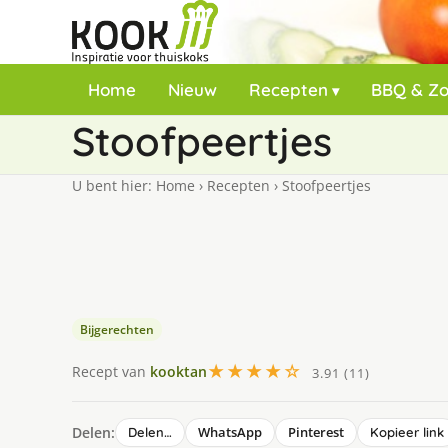
Home
Nieuw
Recepten
BBQ & Z
Stoofpeertjes
U bent hier:
Home
›
Recepten
›
Stoofpeertjes
Bijgerechten
★★★★☆
Recept van
kooktan
3.91 (11)
Delen:
WhatsApp
Pinterest
Delen…
Kopieer link