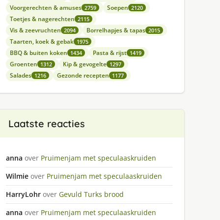
Voorgerechten & amuses
Soepen
2759
2120
Toetjes & nagerechten
2115
Vis & zeevruchten
Borrelhapjes & tapas
2094
2015
Taarten, koek & gebak
1975
BBQ & buiten koken
Pasta & rijst
1434
1419
Groenten
Kip & gevogelte
1312
1297
Salades
Gezonde recepten
1216
1177
Laatste reacties
anna
over
Pruimenjam met speculaaskruiden
Wilmie
over
Pruimenjam met speculaaskruiden
HarryLohr
over
Gevuld Turks brood
anna
over
Pruimenjam met speculaaskruiden