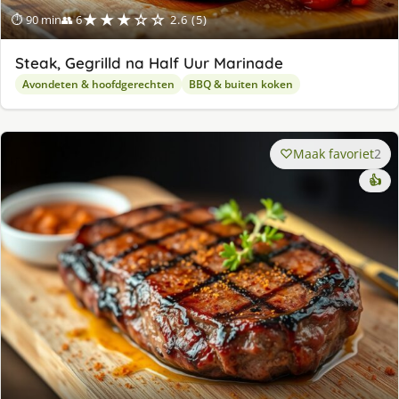
★★★☆☆
⏱ 90 min
👥 6
2.6 (5)
Steak, Gegrilld na Half Uur Marinade
Avondeten & hoofdgerechten
BBQ & buiten koken
Maak favoriet
2
👍