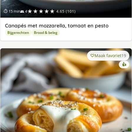
★★★★★
⏱ 15 min
👥 4
4.65 (101)
Canapés met mozzarella, tomaat en pesto
Bijgerechten
Brood & beleg
Maak favoriet
19
👍