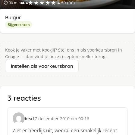
★★★★★
⏱ 30 min
👥 4
4.59 (90)
Bulgur
Bijgerechten
Kook je vaker met KookJij? Stel ons in als voorkeursbron in
Google — dan vind je onze recepten sneller terug.
Instellen als voorkeursbron
3 reacties
bea
17 december 2010 om 00:16
s
c
Ziet er heerlijk uit, weeral een smakelijk recept.
h