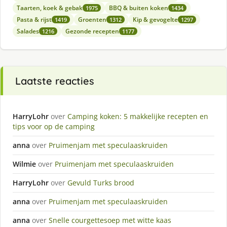
Taarten, koek & gebak
BBQ & buiten koken
1975
1434
Pasta & rijst
Groenten
Kip & gevogelte
1419
1312
1297
Salades
Gezonde recepten
1216
1177
Laatste reacties
HarryLohr
over
Camping koken: 5 makkelijke recepten en
tips voor op de camping
anna
over
Pruimenjam met speculaaskruiden
Wilmie
over
Pruimenjam met speculaaskruiden
HarryLohr
over
Gevuld Turks brood
anna
over
Pruimenjam met speculaaskruiden
anna
over
Snelle courgettesoep met witte kaas