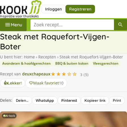
Inloggen
Registreren
Zoek een recept
Menu
Steak met Roquefort-Vijgen-
Boter
U bent hier:
Home
›
Recepten
›
Steak met Roquefort-Vijgen-Boter
Avondeten & hoofdgerechten
BBQ & buiten koken
Vleesgerechten
★★★☆☆
Recept van
deuxchapeaux
3 (5)
Maak favoriet
10
👍
Lekker!
Delen:
WhatsApp
Pinterest
Delen…
Kopieer link
Print
AI-kok