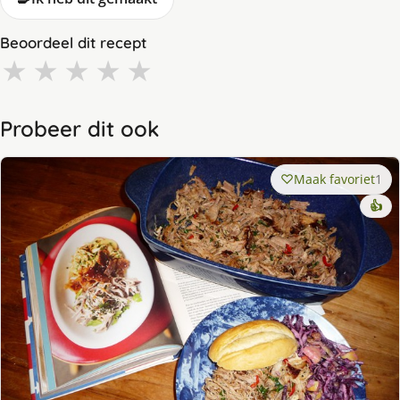
Beoordeel dit recept
★
★
★
★
★
Probeer dit ook
Maak favoriet
1
👍