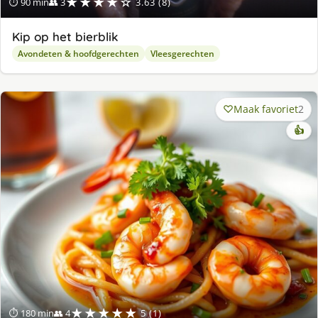
★★★★☆
⏱ 90 min
👥 3
3.63 (8)
Kip op het bierblik
Avondeten & hoofdgerechten
Vleesgerechten
Maak favoriet
2
👍
★★★★★
⏱ 180 min
👥 4
5 (1)