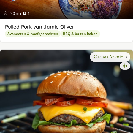
⏱ 240 min
👥 4
Pulled Pork van Jamie Oliver
Avondeten & hoofdgerechten
BBQ & buiten koken
Maak favoriet
3
👍