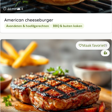
⏱ 44 min
👥 4
American cheeseburger
Avondeten & hoofdgerechten
BBQ & buiten koken
Maak favoriet
9
👍