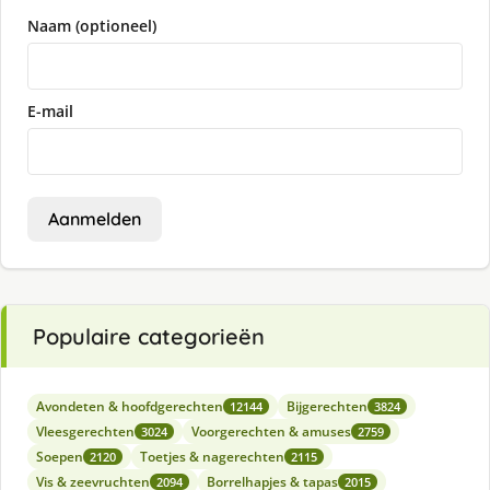
Naam (optioneel)
E-mail
Aanmelden
Populaire categorieën
Avondeten & hoofdgerechten
Bijgerechten
12144
3824
Vleesgerechten
Voorgerechten & amuses
3024
2759
Soepen
Toetjes & nagerechten
2120
2115
Vis & zeevruchten
Borrelhapjes & tapas
2094
2015