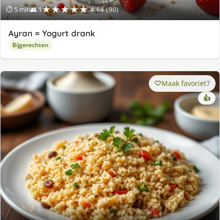
★★★★★
⏱ 5 min
👥 1
4.64 (90)
Ayran = Yogurt drank
Bijgerechten
Maak favoriet
7
👍