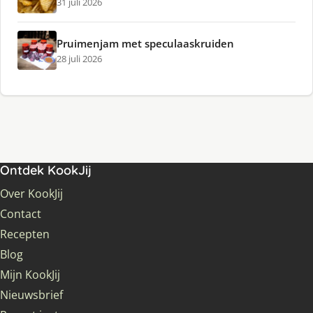
31 juli 2026
Pruimenjam met speculaaskruiden
28 juli 2026
Ontdek KookJij
Over KookJij
Contact
Recepten
Blog
Mijn KookJij
Nieuwsbrief