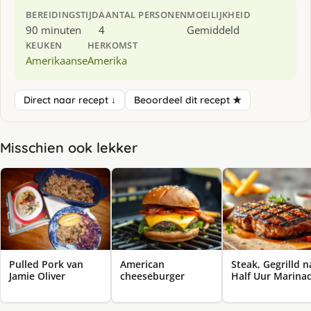
BEREIDINGSTIJD
AANTAL PERSONEN
MOEILIJKHEID
90 minuten
4
Gemiddeld
KEUKEN
HERKOMST
Amerikaanse
Amerika
Direct naar recept ↓
Beoordeel dit recept ★
Misschien ook lekker
Pulled Pork van
American
Steak, Gegrilld n
Jamie Oliver
cheeseburger
Half Uur Marina