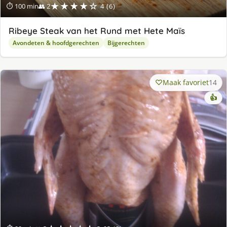
★★★★☆
⏱ 100 min
👥 2
4 (6)
Ribeye Steak van het Rund met Hete Maïs
Avondeten & hoofdgerechten
Bijgerechten
Maak favoriet
14
👍