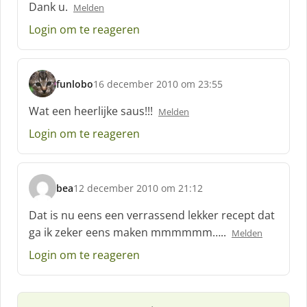
Dank u.
Melden
r
e
Login om te reageren
e
f
:
funlobo
16 december 2010 om 23:55
s
c
Wat een heerlijke saus!!!
Melden
h
Login om te reageren
r
e
e
f
bea
12 december 2010 om 21:12
:
s
c
Dat is nu eens een verrassend lekker recept dat
h
ga ik zeker eens maken mmmmmm…..
Melden
r
e
Login om te reageren
e
f
: