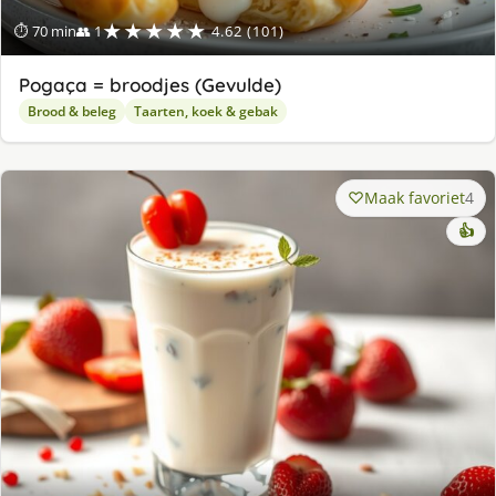
★★★★★
⏱ 70 min
👥 1
4.62 (101)
Pogaça = broodjes (Gevulde)
Brood & beleg
Taarten, koek & gebak
Maak favoriet
4
👍