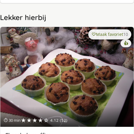
Lekker hierbij
Maak favoriet
10
👍
★★★★☆
⏱ 30 min
4.12 (52)