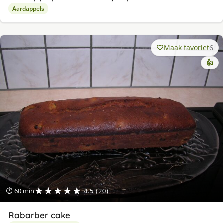
Aardappels
Maak favoriet
6
👍
★★★★★
⏱ 60 min
4.5 (20)
Rabarber cake