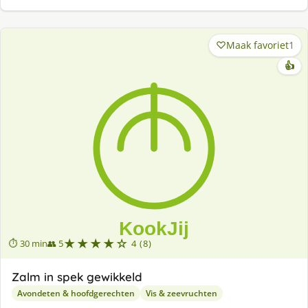
Maak favoriet
1
👍
★★★★☆
⏱ 30 min
👥 5
4 (8)
Zalm in spek gewikkeld
Avondeten & hoofdgerechten
Vis & zeevruchten