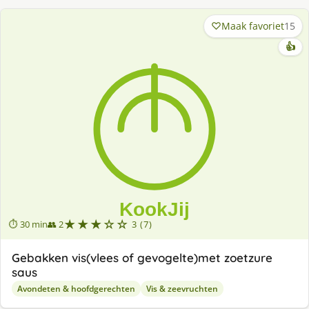
Maak favoriet
15
👍
★★★☆☆
⏱ 30 min
👥 2
3 (7)
Gebakken vis(vlees of gevogelte)met zoetzure
saus
Avondeten & hoofdgerechten
Vis & zeevruchten