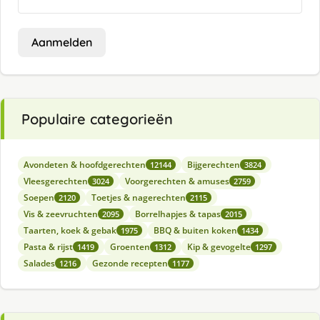
Aanmelden
Populaire categorieën
Avondeten & hoofdgerechten
Bijgerechten
12144
3824
Vleesgerechten
Voorgerechten & amuses
3024
2759
Soepen
Toetjes & nagerechten
2120
2115
Vis & zeevruchten
Borrelhapjes & tapas
2095
2015
Taarten, koek & gebak
BBQ & buiten koken
1975
1434
Pasta & rijst
Groenten
Kip & gevogelte
1419
1312
1297
Salades
Gezonde recepten
1216
1177