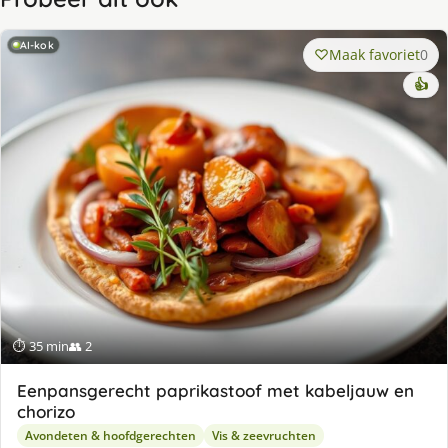
AI-kok
Maak favoriet
0
👍
⏱ 35 min
👥 2
Eenpansgerecht paprikastoof met kabeljauw en
chorizo
Avondeten & hoofdgerechten
Vis & zeevruchten