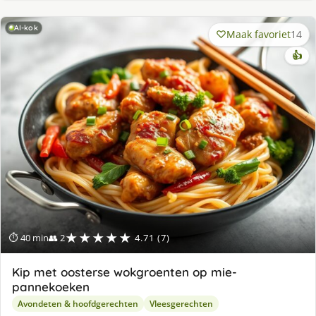
AI-kok
Maak favoriet
14
👍
★★★★★
⏱ 40 min
👥 2
4.71 (7)
Kip met oosterse wokgroenten op mie-
pannekoeken
Avondeten & hoofdgerechten
Vleesgerechten