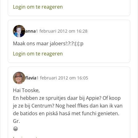
e
Login om te reageren
e
f
:
anna
1 februari 2012 om 16:28
s
c
Maak ons maar jaloers!:?:?:(:(:p
h
Login om te reageren
r
e
e
f
flavia
1 februari 2012 om 16:05
:
s
c
Hai Tooske,
h
En hebben ze spruitjes daar bij Appie? Of koop
r
je ze bij Centrum? Nog heel ffkes dan kan ik van
e
de batidos en piská hasá met funchi genieten.
e
f
Gr.
:
😀