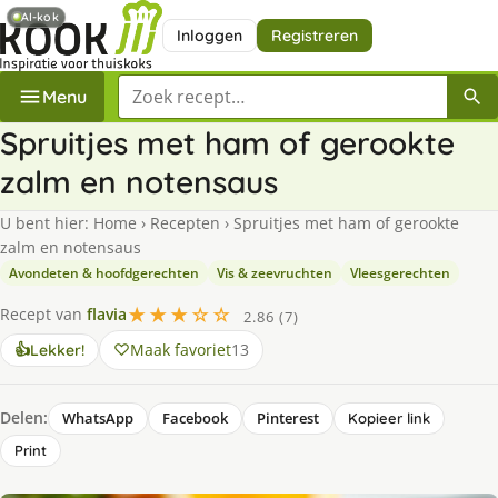
AI-kok
Inloggen
Registreren
Zoek een recept
Menu
Spruitjes met ham of gerookte
zalm en notensaus
U bent hier:
Home
›
Recepten
›
Spruitjes met ham of gerookte
zalm en notensaus
Avondeten & hoofdgerechten
Vis & zeevruchten
Vleesgerechten
★★★☆☆
Recept van
flavia
2.86 (7)
Maak favoriet
13
👍
Lekker!
Delen:
WhatsApp
Facebook
Pinterest
Kopieer link
Print