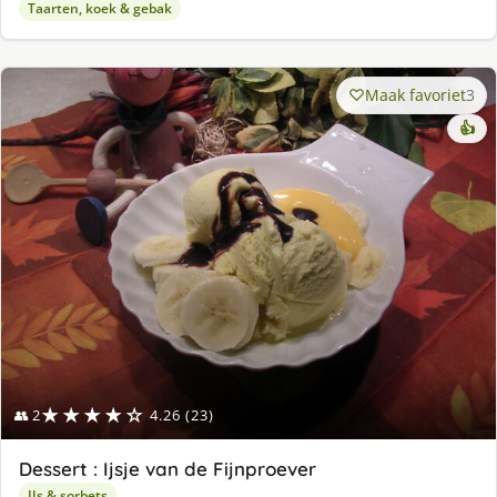
Taarten, koek & gebak
Maak favoriet
3
👍
★★★★☆
👥 2
4.26 (23)
Dessert : Ijsje van de Fijnproever
IJs & sorbets