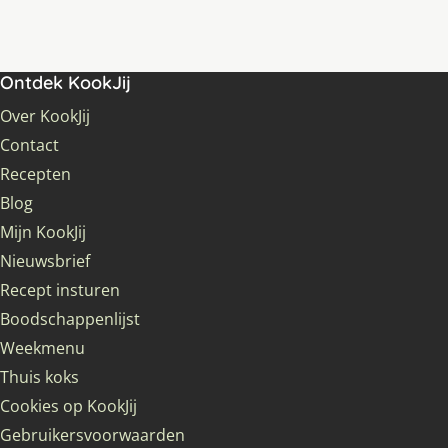
Ontdek KookJij
Over KookJij
Contact
Recepten
Blog
Mijn KookJij
Nieuwsbrief
Recept insturen
Boodschappenlijst
Weekmenu
Thuis koks
Cookies op KookJij
Gebruikersvoorwaarden