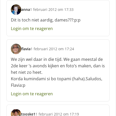
:
anna
1 februari 2012 om 17:33
s
c
Dit is toch niet aardig, dames???:p:p
h
Login om te reageren
r
e
e
f
flavia
1 februari 2012 om 17:24
:
s
c
We zijn wel daar in die tijd. We gaan meestal de
h
2de keer ’s avonds kijken en foto’s maken, dan is
r
het niet zo heet.
e
Korda kumindami si bo topami (haha).Saludos,
e
f
Flavia:p
:
Login om te reageren
tooske1
1 februari 2012 om 17:19