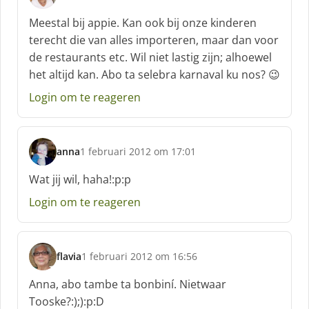
s
c
Meestal bij appie. Kan ook bij onze kinderen
h
terecht die van alles importeren, maar dan voor
r
de restaurants etc. Wil niet lastig zijn; alhoewel
e
het altijd kan. Abo ta selebra karnaval ku nos? 😉
e
f
Login om te reageren
:
anna
1 februari 2012 om 17:01
s
c
Wat jij wil, haha!:p:p
h
Login om te reageren
r
e
e
f
flavia
1 februari 2012 om 16:56
:
s
c
Anna, abo tambe ta bonbiní. Nietwaar
h
Tooske?:);):p:D
r