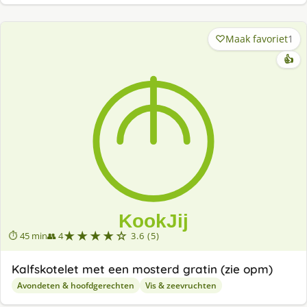
Maak favoriet
1
👍
★★★★☆
⏱ 45 min
👥 4
3.6 (5)
Kalfskotelet met een mosterd gratin (zie opm)
Avondeten & hoofdgerechten
Vis & zeevruchten