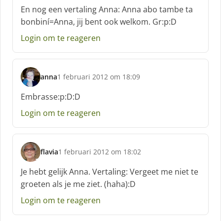
c
En nog een vertaling Anna: Anna abo tambe ta
h
bonbiní=Anna, jij bent ook welkom. Gr:p:D
r
e
Login om te reageren
e
f
:
anna
1 februari 2012 om 18:09
s
c
Embrasse:p:D:D
h
Login om te reageren
r
e
e
f
flavia
1 februari 2012 om 18:02
:
s
c
Je hebt gelijk Anna. Vertaling: Vergeet me niet te
h
groeten als je me ziet. (haha):D
r
e
Login om te reageren
e
f