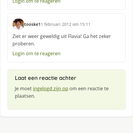
Login om te reageren
tooske1
1 februari 2012 om 15:11
s
c
Ziet er weer geweldig uit Flavia! Ga het zeker
h
proberen.
r
e
Login om te reageren
e
f
:
Laat een reactie achter
Je moet
ingelogd zijn op
om een reactie te
plaatsen.