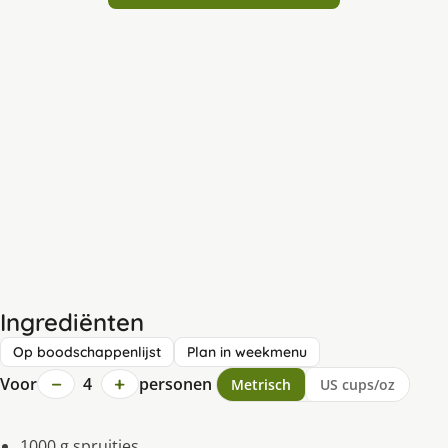
Ingrediënten
Op boodschappenlijst
Plan in weekmenu
−
+
Voor
4
personen
Metrisch
US cups/oz
1000 g spruitjes