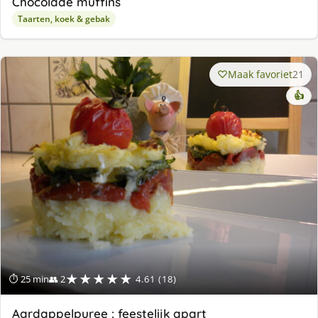
Chocolade muffins
Taarten, koek & gebak
Maak favoriet
21
👍
★★★★★
⏱ 25 min
👥 2
4.61 (18)
Aardappelpuree : feestelijk apart