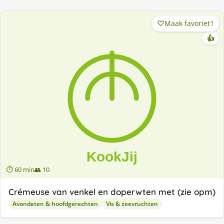
Maak favoriet
1
👍
⏱ 60 min
👥 10
Crémeuse van venkel en doperwten met (zie opm)
Avondeten & hoofdgerechten
Vis & zeevruchten