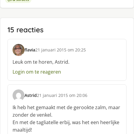
15 reacties
flavia
21 januari 2015 om 20:25
s
c
Leuk om te horen, Astrid.
h
Login om te reageren
r
e
e
f
Astrid
21 januari 2015 om 20:06
:
s
c
Ik heb het gemaakt met de gerookte zalm, maar
h
zonder de venkel.
r
En met de tagliatelle erbij, was het een heerlijke
e
maaltijd!
e