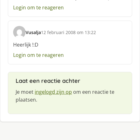
e
Login om te reageren
e
f
:
Vusalja
12 februari 2008 om 13:22
s
c
Heerlijk !:D
h
Login om te reageren
r
e
e
f
Laat een reactie achter
:
Je moet
ingelogd zijn op
om een reactie te
plaatsen.