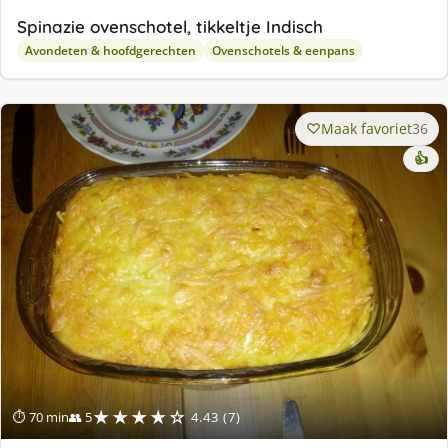
Spinazie ovenschotel, tikkeltje Indisch
Avondeten & hoofdgerechten
Ovenschotels & eenpans
Maak favoriet
36
👍
★★★★☆
⏱ 70 min
👥 5
4.43 (7)