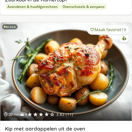
Avondeten & hoofdgerechten
Ovenschotels & eenpans
AI-kok
Maak favoriet
19
👍
★★★★☆
⏱ 20 min
👥 4
3.82 (11)
Kip met aardappelen uit de oven