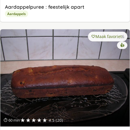
Aardappelpuree : feestelijk apart
Aardappels
Maak favoriet
6
👍
★★★★★
⏱ 60 min
4.5 (20)