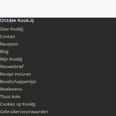
Ontdek KookJij
Over KookJij
Contact
Recepten
Blog
Mijn KookJij
Nieuwsbrief
Recept insturen
Boodschappenlijst
Weekmenu
Thuis koks
Cookies op KookJij
Gebruikersvoorwaarden