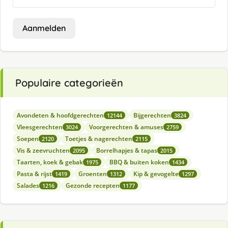
Aanmelden
Populaire categorieën
Avondeten & hoofdgerechten
Bijgerechten
12144
3824
Vleesgerechten
Voorgerechten & amuses
3024
2759
Soepen
Toetjes & nagerechten
2120
2115
Vis & zeevruchten
Borrelhapjes & tapas
2095
2015
Taarten, koek & gebak
BBQ & buiten koken
1975
1434
Pasta & rijst
Groenten
Kip & gevogelte
1419
1312
1297
Salades
Gezonde recepten
1216
1177