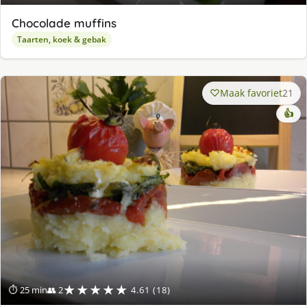
Chocolade muffins
Taarten, koek & gebak
Maak favoriet
21
👍
★★★★★
⏱ 25 min
👥 2
4.61 (18)