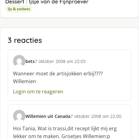
Dessert : Ijsje van de Fijnproever
IJs & sorbets
3 reacties
bets
7 oktober 2008 om 22:03
s
c
Wanneer moet de artisjokken erbij????
h
Willemien
r
e
Login om te reageren
e
f
:
Willemien uit Canada
7 oktober 2008 om 22:00
s
c
Hoi Tania, Wat is trassi,dit recept lijkt mij erg
h
lekker om te maken. Groetjes Willemien:p
r