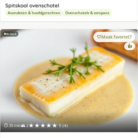
Spitskool ovenschotel
Avondeten & hoofdgerechten
Ovenschotels & eenpans
AI-kok
Maak favoriet
7
👍
★★★★★
⏱ 35 min
👥 2
5 (4)