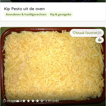
Kip Pesto uit de oven
Avondeten & hoofdgerechten
Kip & gevogelte
Maak favoriet
20
👍
★★★★☆
⏱ 60 min
👥 4
3.81 (16)