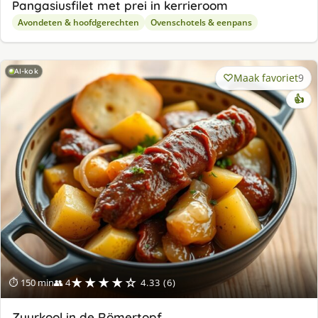
Pangasiusfilet met prei in kerrieroom
Avondeten & hoofdgerechten
Ovenschotels & eenpans
AI-kok
Maak favoriet
9
👍
★★★★☆
⏱ 150 min
👥 4
4.33 (6)
Zuurkool in de Römertopf