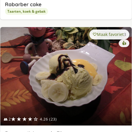
Rabarber cake
Taarten, koek & gebak
Maak favoriet
3
👍
★★★★☆
👥 2
4.26 (23)