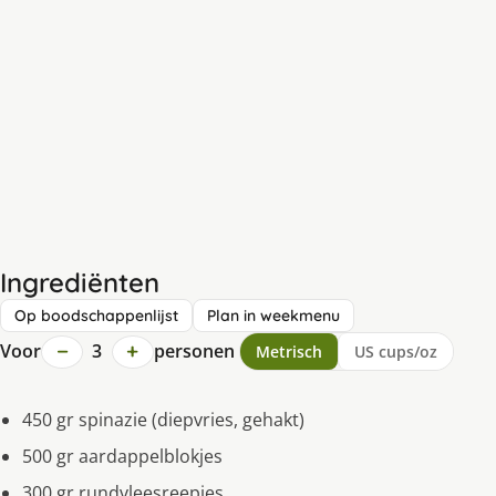
Ingrediënten
Op boodschappenlijst
Plan in weekmenu
−
+
Voor
3
personen
Metrisch
US cups/oz
450 gr spinazie (diepvries, gehakt)
500 gr aardappelblokjes
300 gr rundvleesreepjes