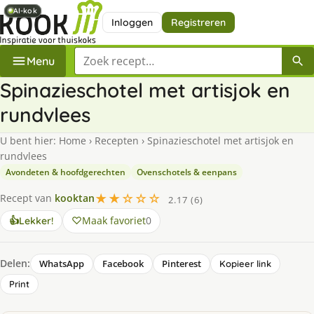
AI-kok
AI-kok
AI-kok
Inloggen
Registreren
Zoek een recept
Menu
Spinazieschotel met artisjok en
rundvlees
U bent hier:
Home
›
Recepten
›
Spinazieschotel met artisjok en
rundvlees
Avondeten & hoofdgerechten
Ovenschotels & eenpans
★★☆☆☆
Recept van
kooktan
2.17 (6)
Maak favoriet
0
👍
Lekker!
Delen:
WhatsApp
Facebook
Pinterest
Kopieer link
Print