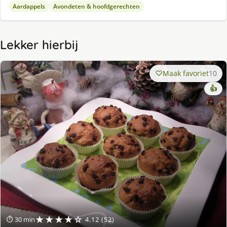
Aardappels
Avondeten & hoofdgerechten
Lekker hierbij
Maak favoriet
10
👍
★★★★☆
⏱ 30 min
4.12 (52)