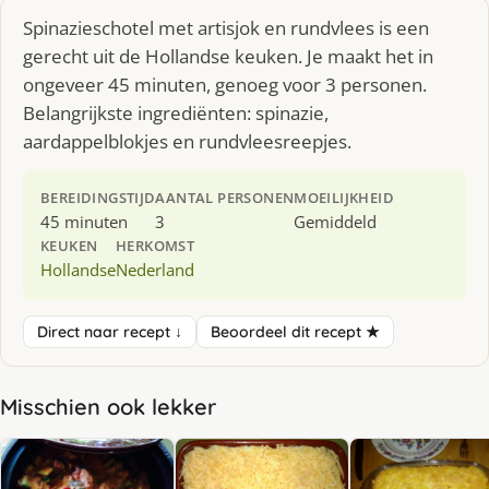
Spinazieschotel met artisjok en rundvlees is een
gerecht uit de Hollandse keuken. Je maakt het in
ongeveer 45 minuten, genoeg voor 3 personen.
Belangrijkste ingrediënten: spinazie,
aardappelblokjes en rundvleesreepjes.
BEREIDINGSTIJD
AANTAL PERSONEN
MOEILIJKHEID
45 minuten
3
Gemiddeld
KEUKEN
HERKOMST
Hollandse
Nederland
Direct naar recept ↓
Beoordeel dit recept ★
Misschien ook lekker