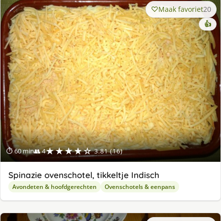
Maak favoriet
20
👍
★★★★☆
⏱ 60 min
👥 4
3.81 (16)
Spinazie ovenschotel, tikkeltje Indisch
Avondeten & hoofdgerechten
Ovenschotels & eenpans