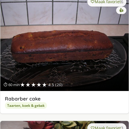
Maak favoriet
6
👍
★★★★★
⏱ 60 min
4.5 (20)
Rabarber cake
Taarten, koek & gebak
Maak favoriet
3