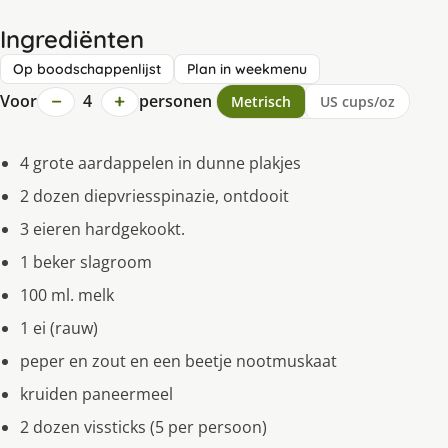
Ingrediënten
Op boodschappenlijst
Plan in weekmenu
−
+
Voor
4
personen
Metrisch
US cups/oz
4 grote aardappelen in dunne plakjes
2 dozen diepvriesspinazie, ontdooit
3 eieren hardgekookt.
1 beker slagroom
100 ml. melk
1 ei (rauw)
peper en zout en een beetje nootmuskaat
kruiden paneermeel
2 dozen vissticks (5 per persoon)