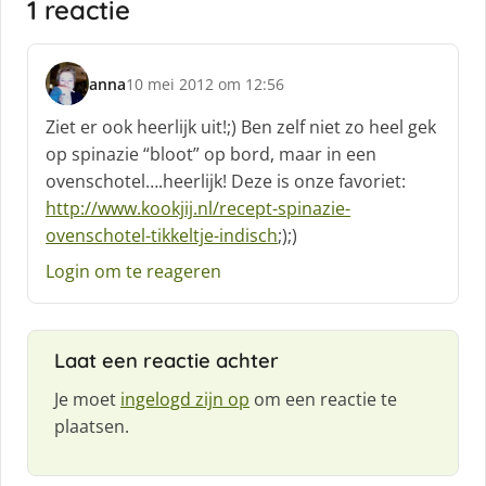
1 reactie
anna
10 mei 2012 om 12:56
s
c
Ziet er ook heerlijk uit!;) Ben zelf niet zo heel gek
h
op spinazie “bloot” op bord, maar in een
r
ovenschotel….heerlijk! Deze is onze favoriet:
e
http://www.kookjij.nl/recept-spinazie-
e
f
ovenschotel-tikkeltje-indisch
;);)
:
Login om te reageren
Laat een reactie achter
Je moet
ingelogd zijn op
om een reactie te
plaatsen.