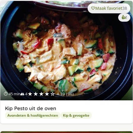
Maak favoriet
38
ke
👍
1
lek
ge
★★★★☆
⏱ 45 min
👥 4
4.39 (96)
Kip Pesto uit de oven
Avondeten & hoofdgerechten
Kip & gevogelte