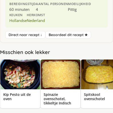
BEREIDINGSTIJD
AANTAL PERSONEN
MOEILIJKHEID
60 minuten
4
Pittig
KEUKEN
HERKOMST
Hollandse
Nederland
Direct naar recept ↓
Beoordeel dit recept ★
Misschien ook lekker
Kip Pesto uit de
Spinazie
Spitskool
oven
ovenschotel,
ovenschotel
tikkeltje Indisch