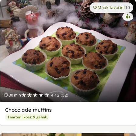
Maak favoriet
10
👍
★★★★☆
⏱ 30 min
4.12 (52)
Chocolade muffins
Taarten, koek & gebak