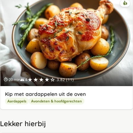
👍
★★★★☆
⏱ 20 min
👥 4
3.82 (11)
Kip met aardappelen uit de oven
Aardappels
Avondeten & hoofdgerechten
Lekker hierbij