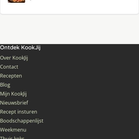
Ontdek KookJij
Over KookJij
Contact
Recepten
Blog
Mijn KookJij
Nieuwsbrief
Recept insturen
Boodschappenlijst
Weekmenu
Thuis koks