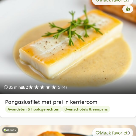
👍
★★★★★
⏱ 35 min
👥 2
5 (4)
Pangasiusfilet met prei in kerrieroom
Avondeten & hoofdgerechten
Ovenschotels & eenpans
AI-kok
Maak favoriet
9