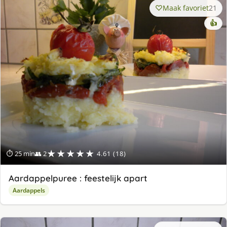
Maak favoriet
21
👍
★★★★★
⏱ 25 min
👥 2
4.61 (18)
Aardappelpuree : feestelijk apart
Aardappels