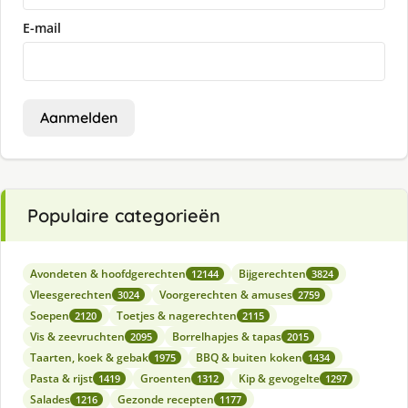
E-mail
Aanmelden
Populaire categorieën
Avondeten & hoofdgerechten
Bijgerechten
12144
3824
Vleesgerechten
Voorgerechten & amuses
3024
2759
Soepen
Toetjes & nagerechten
2120
2115
Vis & zeevruchten
Borrelhapjes & tapas
2095
2015
Taarten, koek & gebak
BBQ & buiten koken
1975
1434
Pasta & rijst
Groenten
Kip & gevogelte
1419
1312
1297
Salades
Gezonde recepten
1216
1177