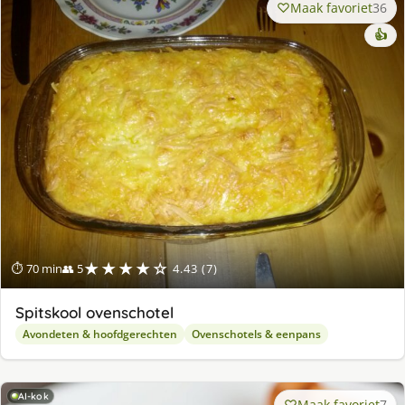
Maak favoriet
36
👍
★★★★☆
⏱ 70 min
👥 5
4.43 (7)
Spitskool ovenschotel
Avondeten & hoofdgerechten
Ovenschotels & eenpans
AI-kok
Maak favoriet
7