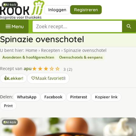
AI-kok
AI-kok
AI-kok
Inloggen
Registreren
Zoek een recept
Menu
Spinazie ovenschotel
U bent hier:
Home
›
Recepten
›
Spinazie ovenschotel
Avondeten & hoofdgerechten
Ovenschotels & eenpans
★★★☆☆
Recept van
apu
3 (2)
Maak favoriet
8
👍
Lekker!
Delen:
WhatsApp
Facebook
Pinterest
Kopieer link
Print
AI-kok