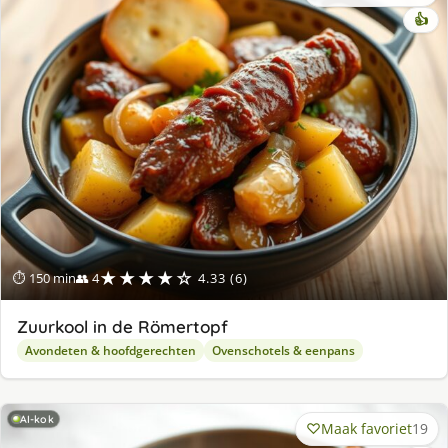
👍
★★★★☆
⏱ 150 min
👥 4
4.33 (6)
Zuurkool in de Römertopf
Avondeten & hoofdgerechten
Ovenschotels & eenpans
AI-kok
Maak favoriet
19