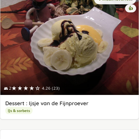
👍
★★★★☆
👥 2
4.26 (23)
Dessert : Ijsje van de Fijnproever
IJs & sorbets