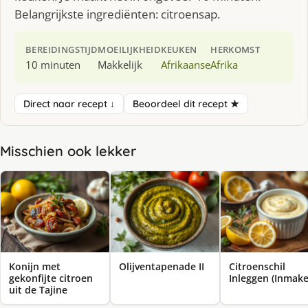
Belangrijkste ingrediënten: citroensap.
BEREIDINGSTIJD
MOEILIJKHEID
KEUKEN
HERKOMST
10 minuten
Makkelijk
Afrikaanse
Afrika
Direct naar recept ↓
Beoordeel dit recept ★
Misschien ook lekker
Konijn met
Olijventapenade II
Citroenschil
gekonfijte citroen
Inleggen (Inmake
uit de Tajine