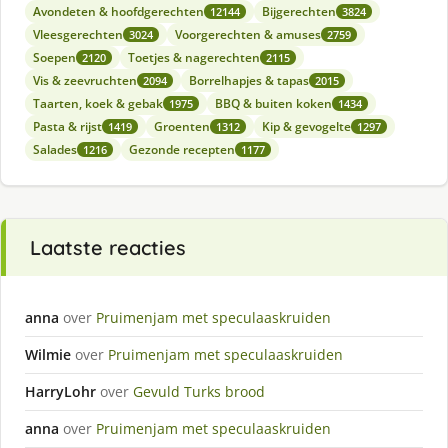
Avondeten & hoofdgerechten
Bijgerechten
12144
3824
Vleesgerechten
Voorgerechten & amuses
3024
2759
Soepen
Toetjes & nagerechten
2120
2115
Vis & zeevruchten
Borrelhapjes & tapas
2094
2015
Taarten, koek & gebak
BBQ & buiten koken
1975
1434
Pasta & rijst
Groenten
Kip & gevogelte
1419
1312
1297
Salades
Gezonde recepten
1216
1177
Laatste reacties
anna
over
Pruimenjam met speculaaskruiden
Wilmie
over
Pruimenjam met speculaaskruiden
HarryLohr
over
Gevuld Turks brood
anna
over
Pruimenjam met speculaaskruiden