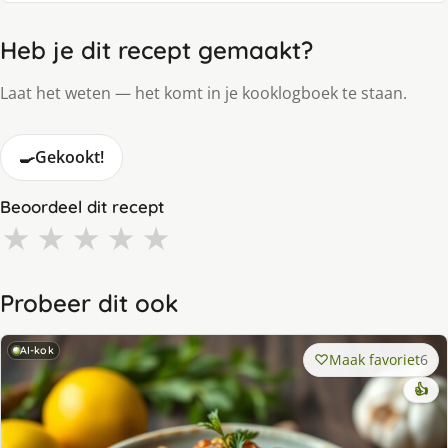
Heb je dit recept gemaakt?
Laat het weten — het komt in je kooklogboek te staan.
🍳
Gekookt!
Beoordeel dit recept
★
★
★
★
★
Probeer dit ook
AI-kok
Maak favoriet
6
👍