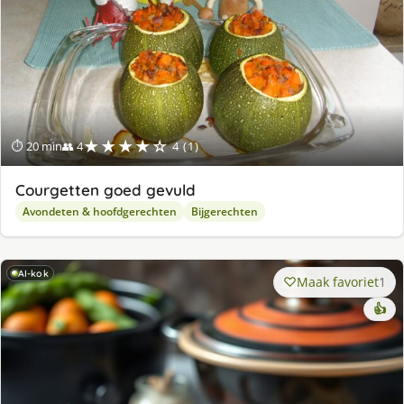
★★★★☆
⏱ 20 min
👥 4
4 (1)
Courgetten goed gevuld
Avondeten & hoofdgerechten
Bijgerechten
AI-kok
Maak favoriet
1
👍