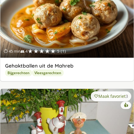
★★★★★
⏱ 45 min
👥 4
5 (1)
Gehaktballen uit de Mahreb
Bijgerechten
Vleesgerechten
Maak favoriet
3
👍