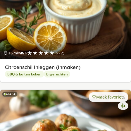
★★★★★
⏱ 15 min
👥 6
5 (2)
Citroenschil Inleggen (Inmaken)
BBQ & buiten koken
Bijgerechten
AI-kok
Maak favoriet
6
👍