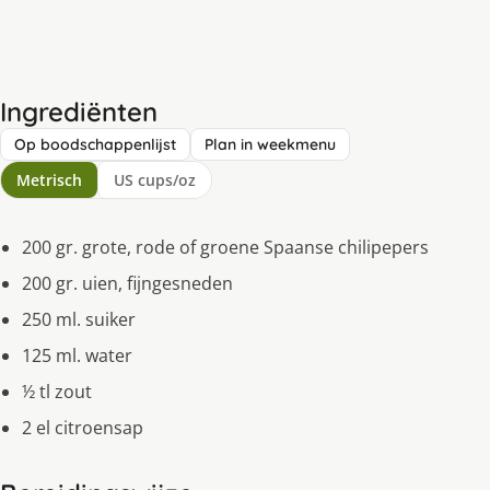
Ingrediënten
Op boodschappenlijst
Plan in weekmenu
Metrisch
US cups/oz
200 gr. grote, rode of groene Spaanse chilipepers
200 gr. uien, fijngesneden
250 ml. suiker
125 ml. water
½ tl zout
2 el citroensap