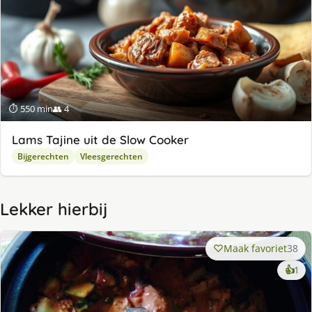
⏱ 550 min
👥 4
Lams Tajine uit de Slow Cooker
Bijgerechten
Vleesgerechten
Lekker hierbij
Maak favoriet
38
ke
👍
1
lek
ge