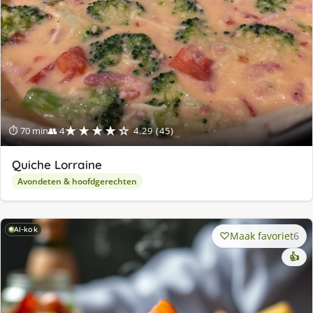
★★★★☆
⏱ 70 min
👥 4
4.29 (45)
Quiche Lorraine
Avondeten & hoofdgerechten
AI-kok
Maak favoriet
6
👍