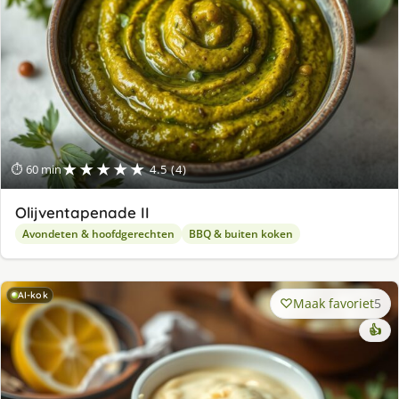
★★★★★
⏱ 60 min
4.5 (4)
Olijventapenade II
Avondeten & hoofdgerechten
BBQ & buiten koken
AI-kok
Maak favoriet
5
👍