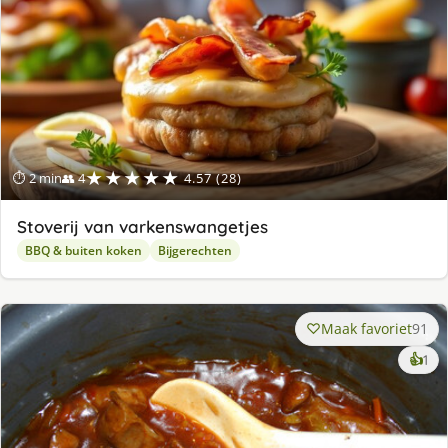
★★★★★
⏱ 2 min
👥 4
4.57 (28)
Stoverij van varkenswangetjes
BBQ & buiten koken
Bijgerechten
Maak favoriet
91
ke
👍
1
lek
ge