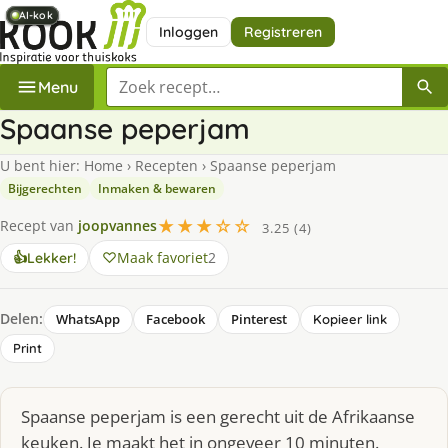
AI-kok
AI-kok
AI-kok
AI-kok
AI-kok
Inloggen
Registreren
Zoek een recept
Menu
Spaanse peperjam
U bent hier:
Home
›
Recepten
›
Spaanse peperjam
Bijgerechten
Inmaken & bewaren
★★★☆☆
Recept van
joopvannes
3.25 (4)
Maak favoriet
2
👍
Lekker!
Delen:
WhatsApp
Facebook
Pinterest
Kopieer link
Print
Spaanse peperjam is een gerecht uit de Afrikaanse
keuken. Je maakt het in ongeveer 10 minuten.