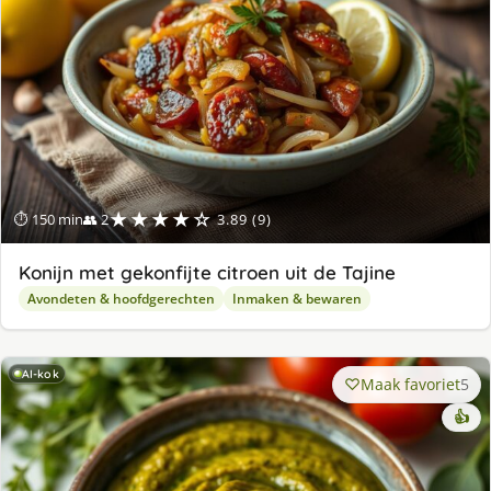
★★★★☆
⏱ 150 min
👥 2
3.89 (9)
Konijn met gekonfijte citroen uit de Tajine
Avondeten & hoofdgerechten
Inmaken & bewaren
AI-kok
Maak favoriet
5
👍