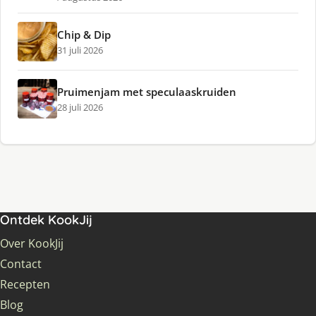
Chip & Dip
31 juli 2026
Pruimenjam met speculaaskruiden
28 juli 2026
Ontdek KookJij
Over KookJij
Contact
Recepten
Blog