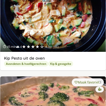
★★★★☆
⏱ 45 min
👥 4
4.39 (96)
Kip Pesto uit de oven
Avondeten & hoofdgerechten
Kip & gevogelte
Maak favoriet
3
👍