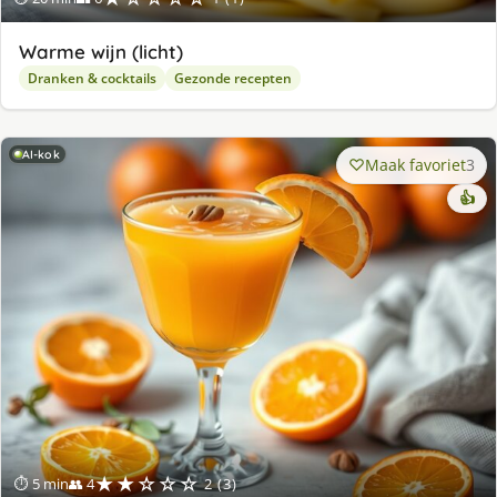
Warme wijn (licht)
Dranken & cocktails
Gezonde recepten
AI-kok
Maak favoriet
3
👍
★★☆☆☆
⏱ 5 min
👥 4
2 (3)