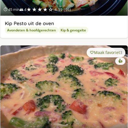
★★★★☆
⏱ 45 min
👥 4
4.39 (96)
Kip Pesto uit de oven
Avondeten & hoofdgerechten
Kip & gevogelte
Maak favoriet
3
👍