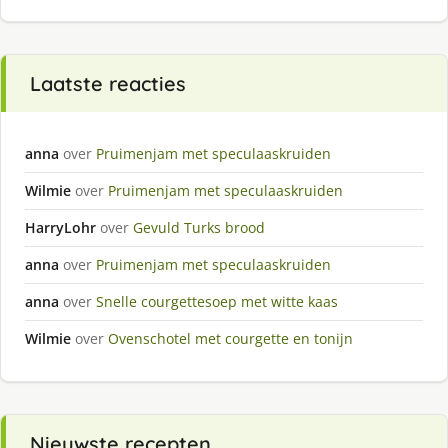
Laatste reacties
anna
over
Pruimenjam met speculaaskruiden
Wilmie
over
Pruimenjam met speculaaskruiden
HarryLohr
over
Gevuld Turks brood
anna
over
Pruimenjam met speculaaskruiden
anna
over
Snelle courgettesoep met witte kaas
Wilmie
over
Ovenschotel met courgette en tonijn
Nieuwste recepten