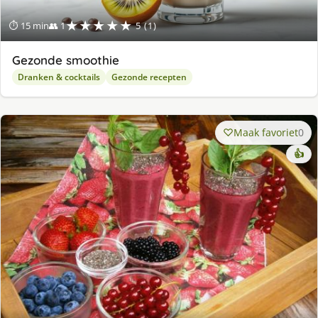
★★★★★
⏱ 15 min
👥 1
5 (1)
Gezonde smoothie
Dranken & cocktails
Gezonde recepten
Maak favoriet
0
👍