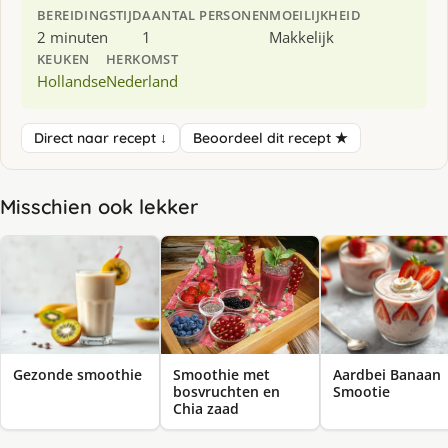
BEREIDINGSTIJD
AANTAL PERSONEN
MOEILIJKHEID
2 minuten
1
Makkelijk
KEUKEN
HERKOMST
Hollandse
Nederland
Direct naar recept ↓
Beoordeel dit recept ★
Misschien ook lekker
Gezonde smoothie
Smoothie met
Aardbei Banaan
bosvruchten en
Smootie
Chia zaad