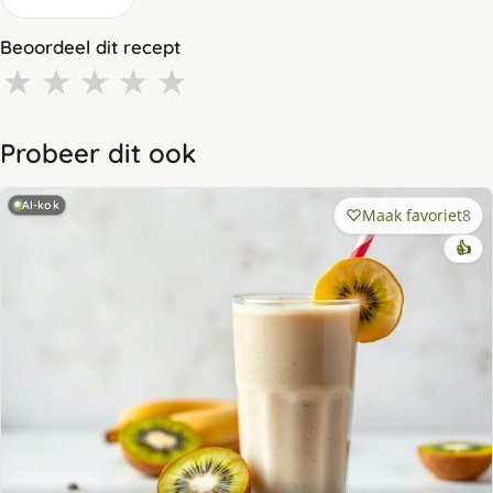
Beoordeel dit recept
★
★
★
★
★
Probeer dit ook
AI-kok
Maak favoriet
8
👍