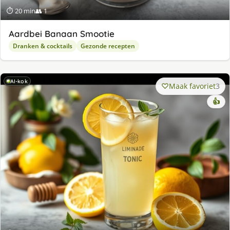
⏱ 20 min
👥 1
Aardbei Banaan Smootie
Dranken & cocktails
Gezonde recepten
AI-kok
Maak favoriet
3
👍