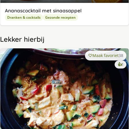
Ananascocktail met sinaasappel
Dranken & cocktails
Gezonde recepten
Lekker hierbij
Maak favoriet
38
ke
👍
1
lek
ge