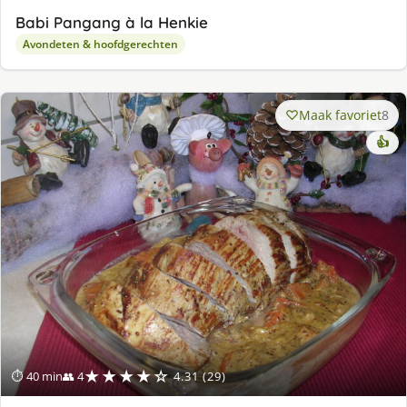
Babi Pangang à la Henkie
Avondeten & hoofdgerechten
Maak favoriet
8
👍
★★★★☆
⏱ 40 min
👥 4
4.31 (29)