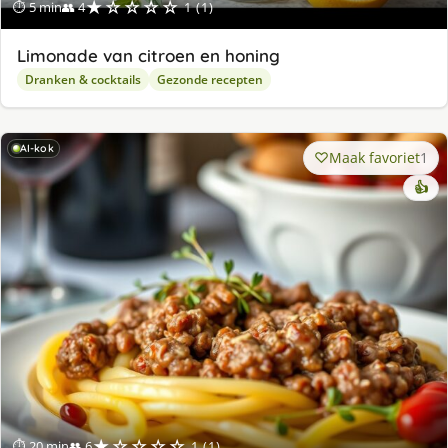
★☆☆☆☆
⏱ 5 min
👥 4
1 (1)
Limonade van citroen en honing
Dranken & cocktails
Gezonde recepten
AI-kok
Maak favoriet
1
👍
★☆☆☆☆
⏱ 20 min
👥 6
1 (1)