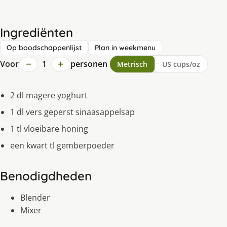
Ingrediënten
Op boodschappenlijst
Plan in weekmenu
−
+
Voor
1
personen
Metrisch
US cups/oz
2 dl magere yoghurt
1 dl vers geperst sinaasappelsap
1 tl vloeibare honing
een kwart tl gemberpoeder
Benodigdheden
Blender
Mixer