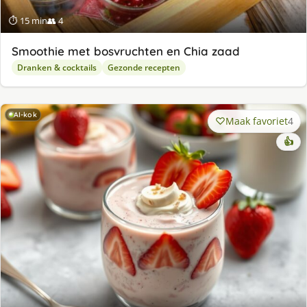
⏱ 15 min
👥 4
Smoothie met bosvruchten en Chia zaad
Dranken & cocktails
Gezonde recepten
AI-kok
Maak favoriet
4
👍