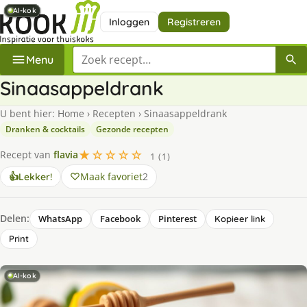
AI-kok
AI-kok
AI-kok
AI-kok
AI-kok
Inloggen
Registreren
Zoek een recept
Menu
Sinaasappeldrank
U bent hier:
Home
›
Recepten
›
Sinaasappeldrank
Dranken & cocktails
Gezonde recepten
★☆☆☆☆
Recept van
flavia
1 (1)
Maak favoriet
2
👍
Lekker!
Delen:
WhatsApp
Facebook
Pinterest
Kopieer link
Print
AI-kok