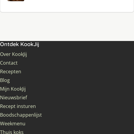
Ontdek KookJij
Over KookJij
Contact
Recepten
Blog
Mijn KookJij
Nieuwsbrief
Recept insturen
Boodschappenlijst
Weekmenu
Thuis koks