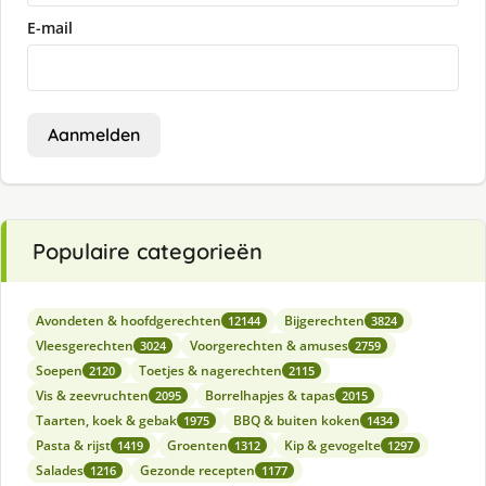
E-mail
Aanmelden
Populaire categorieën
Avondeten & hoofdgerechten
Bijgerechten
12144
3824
Vleesgerechten
Voorgerechten & amuses
3024
2759
Soepen
Toetjes & nagerechten
2120
2115
Vis & zeevruchten
Borrelhapjes & tapas
2095
2015
Taarten, koek & gebak
BBQ & buiten koken
1975
1434
Pasta & rijst
Groenten
Kip & gevogelte
1419
1312
1297
Salades
Gezonde recepten
1216
1177