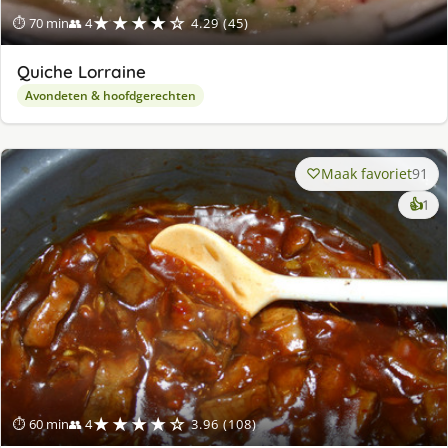
★★★★☆
⏱ 70 min
👥 4
4.29 (45)
Quiche Lorraine
Avondeten & hoofdgerechten
Maak favoriet
91
ke
👍
1
lek
ge
★★★★☆
⏱ 60 min
👥 4
3.96 (108)