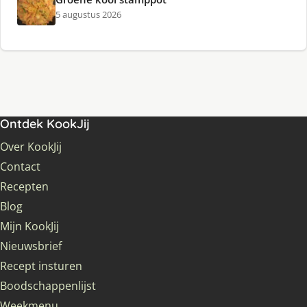
5 augustus 2026
Ontdek KookJij
Over KookJij
Contact
Recepten
Blog
Mijn KookJij
Nieuwsbrief
Recept insturen
Boodschappenlijst
Weekmenu