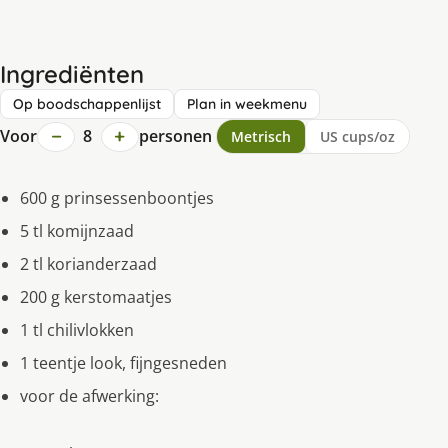
Ingrediënten
Op boodschappenlijst
Plan in weekmenu
−
+
Voor
8
personen
Metrisch
US cups/oz
600 g prinsessenboontjes
5 tl komijnzaad
2 tl korianderzaad
200 g kerstomaatjes
1 tl chilivlokken
1 teentje look, fijngesneden
voor de afwerking: