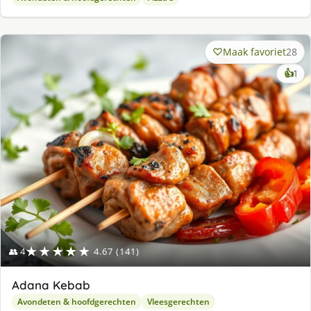
Maak favoriet
28
ke
👍
1
lek
ge
★★★★★
👥 4
4.67 (141)
Adana Kebab
Avondeten & hoofdgerechten
Vleesgerechten