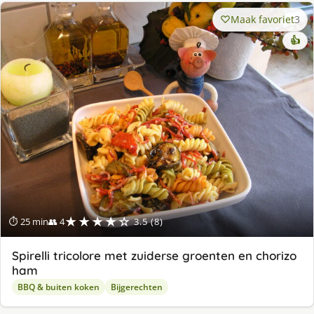
Maak favoriet
3
👍
★★★★☆
⏱ 25 min
👥 4
3.5 (8)
Spirelli tricolore met zuiderse groenten en chorizo
ham
BBQ & buiten koken
Bijgerechten