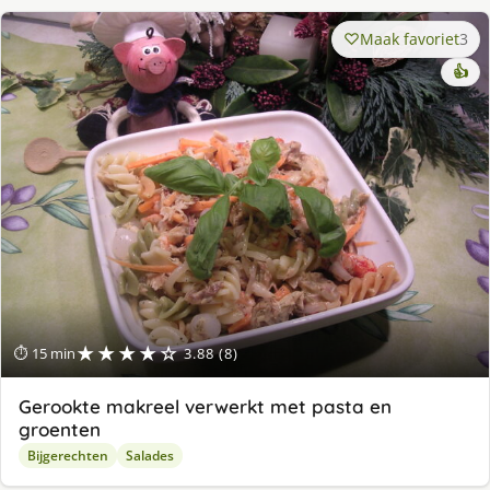
Maak favoriet
3
👍
★★★★☆
⏱ 15 min
3.88 (8)
Gerookte makreel verwerkt met pasta en
groenten
Bijgerechten
Salades