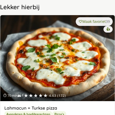
Lekker hierbij
Maak favoriet
39
👍
★★★★★
⏱ 70 min
👥 1
4.63 (172)
Lahmacun = Turkse pizza
Avondeten & hoofdgerechten
Pizza's