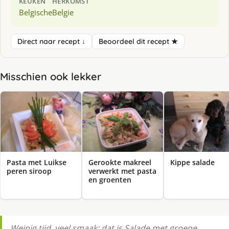
KEUKEN
HERKOMST
Belgische
Belgie
Direct naar recept ↓
Beoordeel dit recept ★
Misschien ook lekker
Pasta met Luikse
Gerookte makreel
Kippe salade
peren siroop
verwerkt met pasta
en groenten
Weinig tijd, veel smaak: dat is Salade met groene