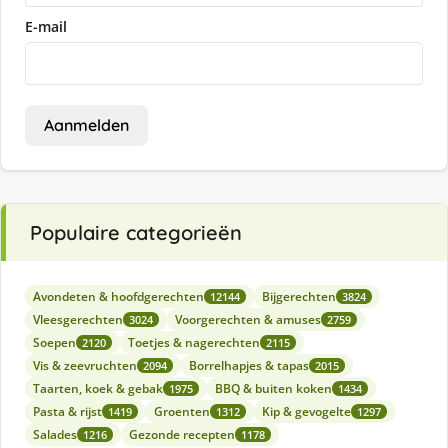
E-mail
Aanmelden
Populaire categorieën
Avondeten & hoofdgerechten
Bijgerechten
12144
3824
Vleesgerechten
Voorgerechten & amuses
3024
2759
Soepen
Toetjes & nagerechten
2120
2115
Vis & zeevruchten
Borrelhapjes & tapas
2094
2015
Taarten, koek & gebak
BBQ & buiten koken
1975
1434
Pasta & rijst
Groenten
Kip & gevogelte
1419
1312
1297
Salades
Gezonde recepten
1216
1178