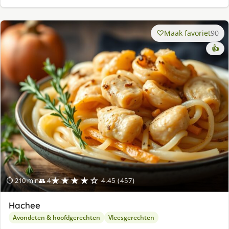
Maak favoriet
90
👍
★★★★☆
⏱ 210 min
👥 4
4.45 (457)
Hachee
Avondeten & hoofdgerechten
Vleesgerechten