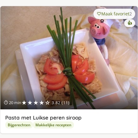
Maak favoriet
2
👍
★★★★☆
⏱ 20 min
3.82 (11)
Pasta met Luikse peren siroop
Bijgerechten
Makkelijke recepten