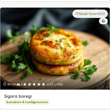
Maak favoriet
20
👍
★★★★★
⏱ 40 min
👥 4
4.61 (108)
Sigara boregi
Avondeten & hoofdgerechten