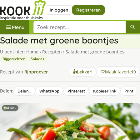
Inloggen
Registreren
Zoek een recept
Menu
Salade met groene boontjes
U bent hier:
Home
›
Recepten
›
Salade met groene boontjes
Bijgerechten
Salades
Maak favoriet
0
Recept van
fijnproever
👍
Lekker!
Delen:
WhatsApp
Pinterest
Delen…
Kopieer link
Print
AI-kok