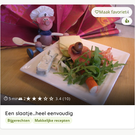
Maak favoriet
4
👍
★★★☆☆
⏱ 5 min
👥 2
3.4 (10)
Een slaatje…heel eenvoudig
Bijgerechten
Makkelijke recepten