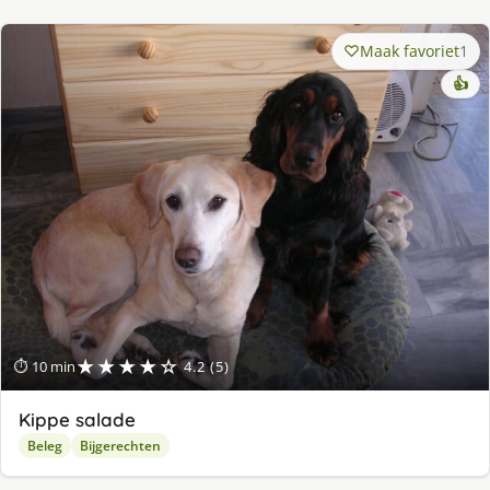
Maak favoriet
1
👍
★★★★☆
⏱ 10 min
4.2 (5)
Kippe salade
Beleg
Bijgerechten