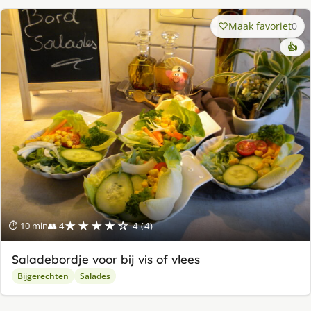
Maak favoriet
0
👍
★★★★☆
⏱ 10 min
👥 4
4 (4)
Saladebordje voor bij vis of vlees
Bijgerechten
Salades