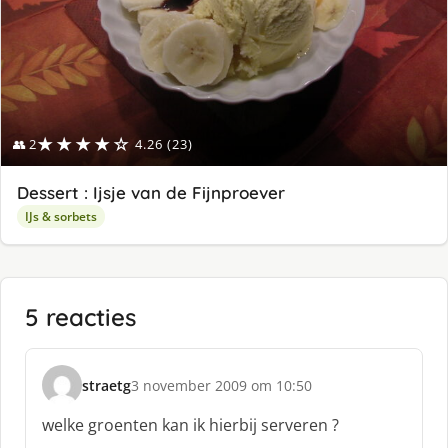
★★★★☆
👥 2
4.26 (23)
Dessert : Ijsje van de Fijnproever
IJs & sorbets
5 reacties
straetg
3 november 2009 om 10:50
s
c
welke groenten kan ik hierbij serveren ?
h