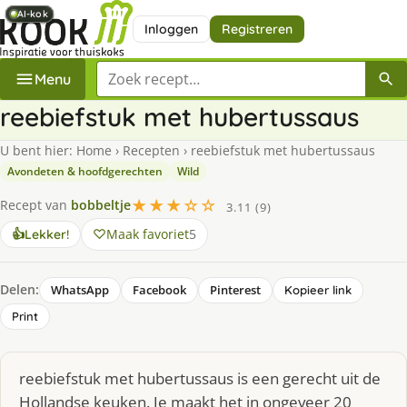
AI-kok
AI-kok
AI-kok
AI-kok
AI-kok
Inloggen
Registreren
Zoek een recept
Menu
reebiefstuk met hubertussaus
U bent hier:
Home
›
Recepten
›
reebiefstuk met hubertussaus
Avondeten & hoofdgerechten
Wild
★★★☆☆
Recept van
bobbeltje
3.11 (9)
Maak favoriet
5
👍
Lekker!
Delen:
WhatsApp
Facebook
Pinterest
Kopieer link
Print
reebiefstuk met hubertussaus is een gerecht uit de
Hollandse keuken. Je maakt het in ongeveer 20