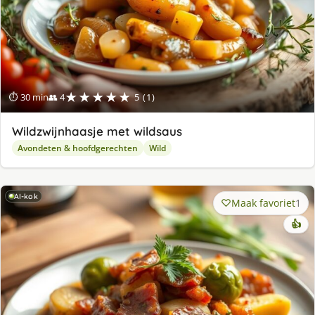
★★★★★
⏱ 30 min
👥 4
5 (1)
Wildzwijnhaasje met wildsaus
Avondeten & hoofdgerechten
Wild
AI-kok
Maak favoriet
1
👍