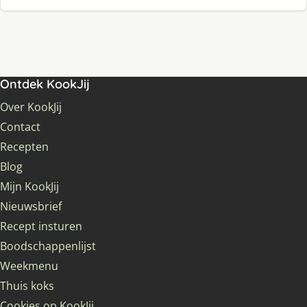
Ontdek KookJij
Over KookJij
Contact
Recepten
Blog
Mijn KookJij
Nieuwsbrief
Recept insturen
Boodschappenlijst
Weekmenu
Thuis koks
Cookies op KookJij