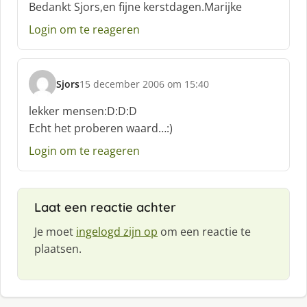
c
Bedankt Sjors,en fijne kerstdagen.Marijke
h
Login om te reageren
r
e
e
f
Sjors
15 december 2006 om 15:40
:
s
c
lekker mensen:D:D:D
h
Echt het proberen waard…:)
r
e
Login om te reageren
e
f
:
Laat een reactie achter
Je moet
ingelogd zijn op
om een reactie te
plaatsen.