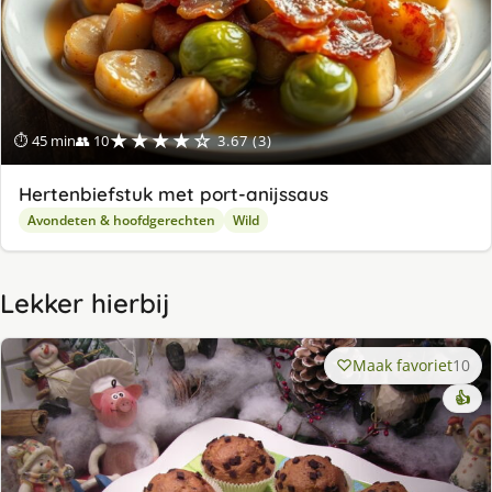
★★★★☆
⏱ 45 min
👥 10
3.67 (3)
Hertenbiefstuk met port-anijssaus
Avondeten & hoofdgerechten
Wild
Lekker hierbij
Maak favoriet
10
👍