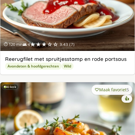
★★★☆☆
⏱ 120 min
👥 4
3.43 (7)
Reerugfilet met spruitjesstamp en rode portsaus
Avondeten & hoofdgerechten
Wild
AI-kok
Maak favoriet
5
👍