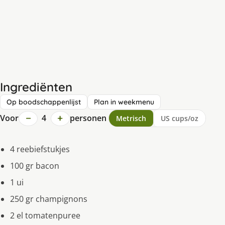
Ingrediënten
Op boodschappenlijst
Plan in weekmenu
−
+
Voor
4
personen
Metrisch
US cups/oz
4 reebiefstukjes
100 gr bacon
1 ui
250 gr champignons
2 el tomatenpuree