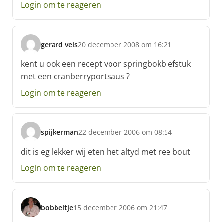
Login om te reageren
r
e
e
f
gerard vels
20 december 2008 om 16:21
:
s
c
kent u ook een recept voor springbokbiefstuk
h
met een cranberryportsaus ?
r
e
Login om te reageren
e
f
:
spijkerman
22 december 2006 om 08:54
s
c
dit is eg lekker wij eten het altyd met ree bout
h
Login om te reageren
r
e
e
f
bobbeltje
15 december 2006 om 21:47
:
s