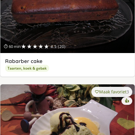
★★★★★
⏱ 60 min
4.5 (20)
Rabarber cake
Taarten, koek & gebak
Maak favoriet
3
👍