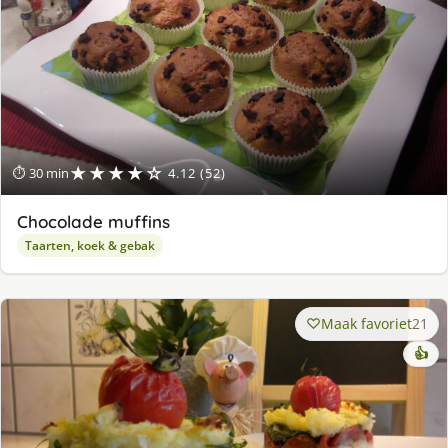
★★★★☆
⏱ 30 min
4.12 (52)
Chocolade muffins
Taarten, koek & gebak
Maak favoriet
21
👍