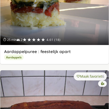
★★★★★
⏱ 25 min
👥 2
4.61 (18)
Aardappelpuree : feestelijk apart
Aardappels
Maak favoriet
6
👍