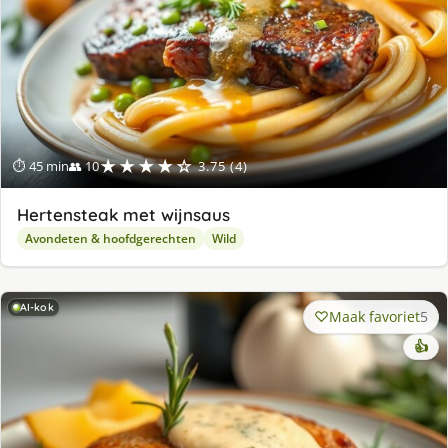
★★★★☆
⏱ 45 min
👥 10
3.75 (4)
Hertensteak met wijnsaus
Avondeten & hoofdgerechten
Wild
AI-kok
Maak favoriet
5
👍