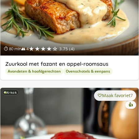
★★★★☆
⏱ 80 min
👥 4
3.75 (4)
Zuurkool met fazant en appel-roomsaus
Avondeten & hoofdgerechten
Ovenschotels & eenpans
AI-kok
Maak favoriet
7
👍