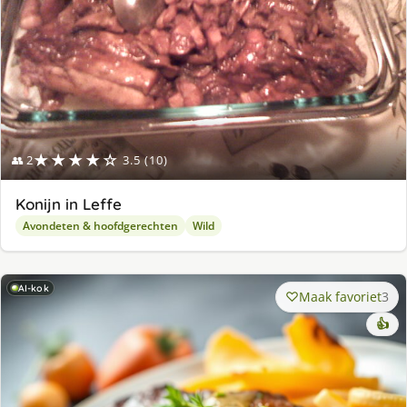
★★★★☆
👥 2
3.5 (10)
Konijn in Leffe
Avondeten & hoofdgerechten
Wild
AI-kok
Maak favoriet
3
👍