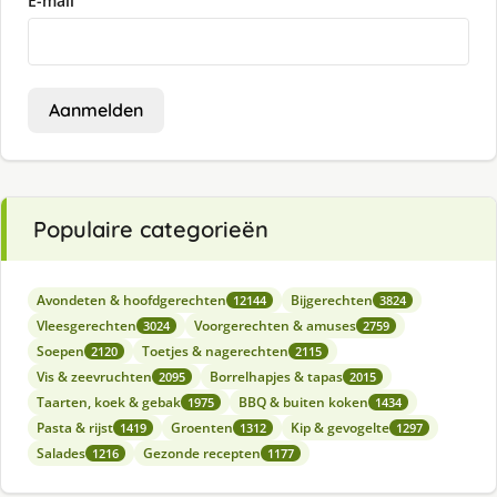
E-mail
Aanmelden
Populaire categorieën
Avondeten & hoofdgerechten
Bijgerechten
12144
3824
Vleesgerechten
Voorgerechten & amuses
3024
2759
Soepen
Toetjes & nagerechten
2120
2115
Vis & zeevruchten
Borrelhapjes & tapas
2095
2015
Taarten, koek & gebak
BBQ & buiten koken
1975
1434
Pasta & rijst
Groenten
Kip & gevogelte
1419
1312
1297
Salades
Gezonde recepten
1216
1177