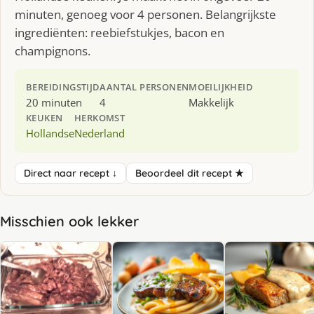
minuten, genoeg voor 4 personen. Belangrijkste
ingrediënten: reebiefstukjes, bacon en
champignons.
BEREIDINGSTIJD
AANTAL PERSONEN
MOEILIJKHEID
20 minuten
4
Makkelijk
KEUKEN
HERKOMST
Hollandse
Nederland
Direct naar recept ↓
Beoordeel dit recept ★
Misschien ook lekker