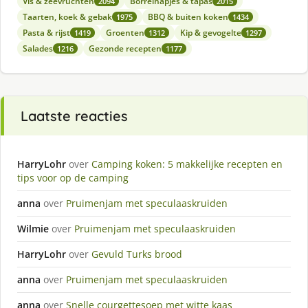
Vis & zeevruchten
Borrelhapjes & tapas
2094
2015
Taarten, koek & gebak
BBQ & buiten koken
1975
1434
Pasta & rijst
Groenten
Kip & gevogelte
1419
1312
1297
Salades
Gezonde recepten
1216
1177
Laatste reacties
HarryLohr
over
Camping koken: 5 makkelijke recepten en
tips voor op de camping
anna
over
Pruimenjam met speculaaskruiden
Wilmie
over
Pruimenjam met speculaaskruiden
HarryLohr
over
Gevuld Turks brood
anna
over
Pruimenjam met speculaaskruiden
anna
over
Snelle courgettesoep met witte kaas