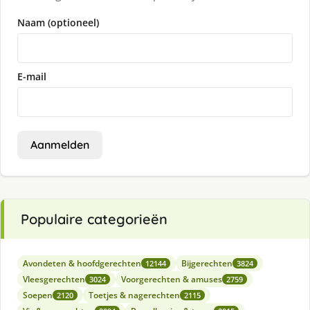
Naam (optioneel)
E-mail
Aanmelden
Populaire categorieën
Avondeten & hoofdgerechten
Bijgerechten
12144
3824
Vleesgerechten
Voorgerechten & amuses
3024
2759
Soepen
Toetjes & nagerechten
2120
2115