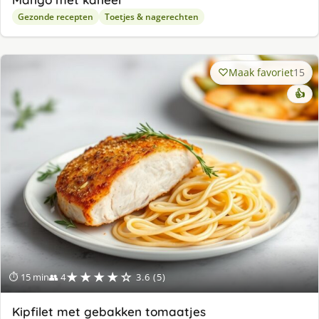
Gezonde recepten
Toetjes & nagerechten
Maak favoriet
15
👍
★★★★☆
⏱ 15 min
👥 4
3.6 (5)
Kipfilet met gebakken tomaatjes