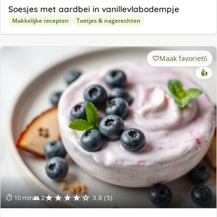
Soesjes met aardbei in vanillevlabodempje
Makkelijke recepten
Toetjes & nagerechten
Maak favoriet
6
👍
★★★★☆
⏱ 10 min
👥 2
3.8 (5)