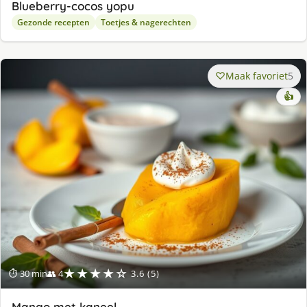
Blueberry-cocos yopu
Gezonde recepten
Toetjes & nagerechten
Maak favoriet
5
👍
★★★★☆
⏱ 30 min
👥 4
3.6 (5)
Mango met kaneel