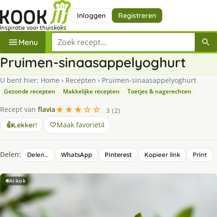
Inloggen
Registreren
Zoek een recept
Menu
Pruimen-sinaasappelyoghurt
U bent hier:
Home
›
Recepten
›
Pruimen-sinaasappelyoghurt
Gezonde recepten
Makkelijke recepten
Toetjes & nagerechten
★★★☆☆
Recept van
flavia
3 (2)
Maak favoriet
4
👍
Lekker!
Delen:
WhatsApp
Pinterest
Delen…
Kopieer link
Print
AI-kok