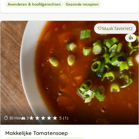
Avondeten & hoofdgerechten
Gezonde recepten
Maak favoriet
2
👍
★★★★★
⏱ 30 min
👥 3
5 (1)
Makkelijke Tomatensoep