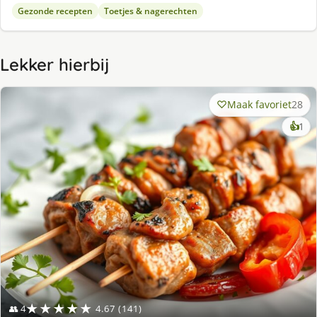
Gezonde recepten
Toetjes & nagerechten
Lekker hierbij
Maak favoriet
28
ke
👍
1
lek
ge
★★★★★
👥 4
4.67 (141)