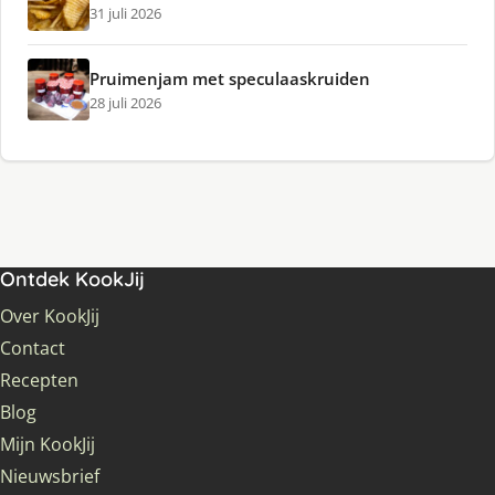
31 juli 2026
Pruimenjam met speculaaskruiden
28 juli 2026
Ontdek KookJij
Over KookJij
Contact
Recepten
Blog
Mijn KookJij
Nieuwsbrief