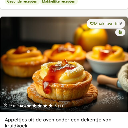
Gezonde recepten
Makkelijke recepten
Maak favoriet
6
👍
★★★★★
⏱ 25 min
👥 4
5 (1)
Appeltjes uit de oven onder een dekentje van
kruidkoek