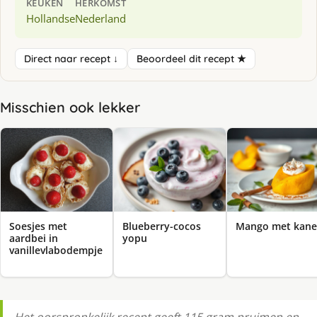
KEUKEN
HERKOMST
Hollandse
Nederland
Direct naar recept ↓
Beoordeel dit recept ★
Misschien ook lekker
Soesjes met
Blueberry-cocos
Mango met kane
aardbei in
yopu
vanillevlabodempje