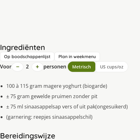
Ingrediënten
Op boodschappenlijst
Plan in weekmenu
−
+
Voor
2
personen
Metrisch
US cups/oz
100 à 115 gram magere yoghurt (biogarde)
± 75 gram gewelde pruimen zonder pit
± 75 ml sinaasappelsap vers of uit pak(ongesuikerd)
(garnering: reepjes sinaasappelschil)
Bereidingswijze