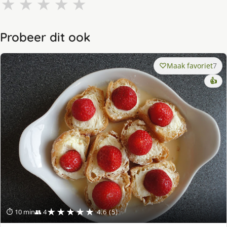
★
★
★
★
★
Probeer dit ook
Maak favoriet
7
👍
★★★★★
⏱ 10 min
👥 4
4.6 (5)