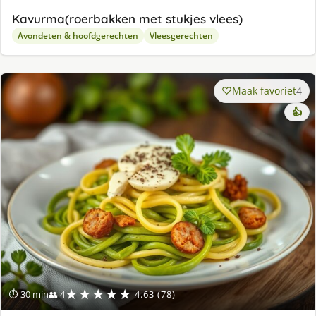
Kavurma(roerbakken met stukjes vlees)
Avondeten & hoofdgerechten
Vleesgerechten
Maak favoriet
4
👍
★★★★★
⏱ 30 min
👥 4
4.63 (78)