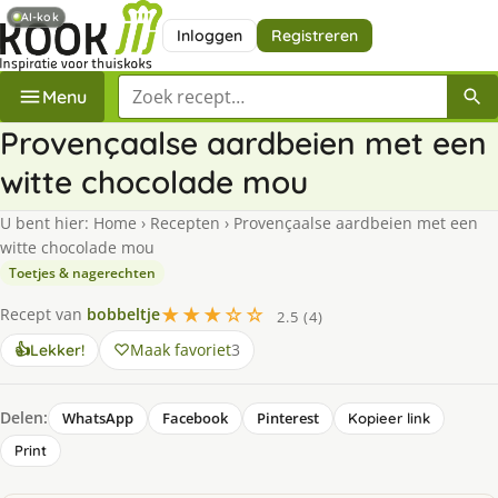
AI-kok
Inloggen
Registreren
Zoek een recept
Menu
Provençaalse aardbeien met een
witte chocolade mou
U bent hier:
Home
›
Recepten
›
Provençaalse aardbeien met een
witte chocolade mou
Toetjes & nagerechten
★★★☆☆
Recept van
bobbeltje
2.5 (4)
Maak favoriet
3
👍
Lekker!
Delen:
WhatsApp
Facebook
Pinterest
Kopieer link
Print