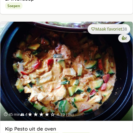
Soepen
Maak favoriet
38
ke
👍
1
lek
ge
★★★★☆
⏱ 45 min
👥 4
4.39 (96)
Kip Pesto uit de oven