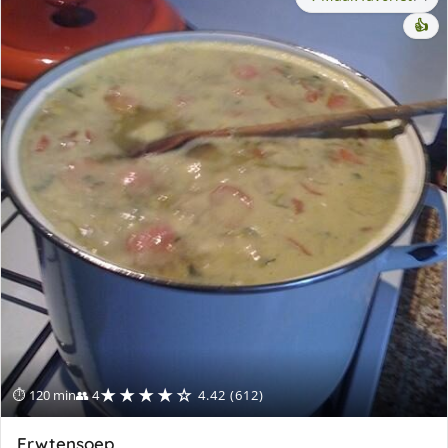
👍
★★★★☆
⏱ 120 min
👥 4
4.42 (612)
Erwtensoep