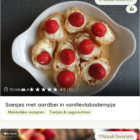
👍
★★★★★
⏱ 10 min
👥 4
4.6 (5)
Soesjes met aardbei in vanillevlabodempje
Makkelijke recepten
Toetjes & nagerechten
AI-kok
Maak favoriet
6