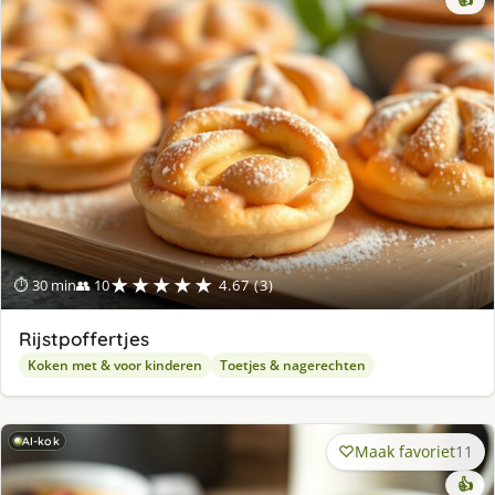
👍
★★★★★
⏱ 30 min
👥 10
4.67 (3)
Rijstpoffertjes
Koken met & voor kinderen
Toetjes & nagerechten
AI-kok
Maak favoriet
11
👍