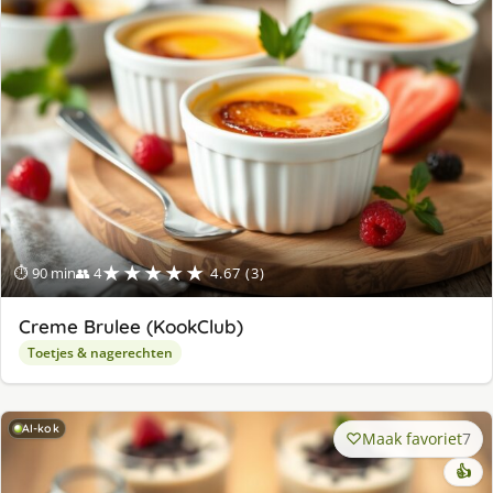
★★★★★
⏱ 90 min
👥 4
4.67 (3)
Creme Brulee (KookClub)
Toetjes & nagerechten
AI-kok
Maak favoriet
7
👍