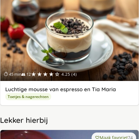
★★★★☆
⏱ 45 min
👥 12
4.25 (4)
Luchtige mousse van espresso en Tia Maria
Toetjes & nagerechten
Lekker hierbij
Maak favoriet
74