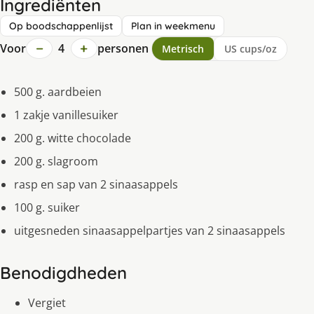
Ingrediënten
Op boodschappenlijst
Plan in weekmenu
−
+
Voor
4
personen
Metrisch
US cups/oz
500 g. aardbeien
1 zakje vanillesuiker
200 g. witte chocolade
200 g. slagroom
rasp en sap van 2 sinaasappels
100 g. suiker
uitgesneden sinaasappelpartjes van 2 sinaasappels
Benodigdheden
Vergiet