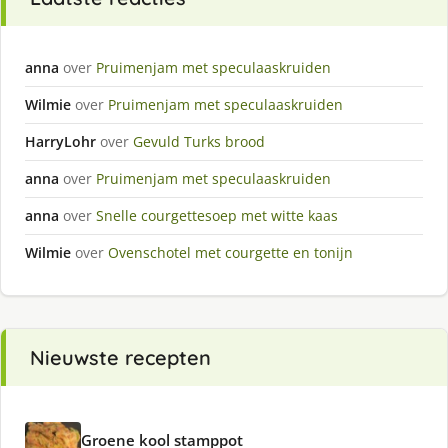
anna
over
Pruimenjam met speculaaskruiden
Wilmie
over
Pruimenjam met speculaaskruiden
HarryLohr
over
Gevuld Turks brood
anna
over
Pruimenjam met speculaaskruiden
anna
over
Snelle courgettesoep met witte kaas
Wilmie
over
Ovenschotel met courgette en tonijn
Nieuwste recepten
Groene kool stamppot