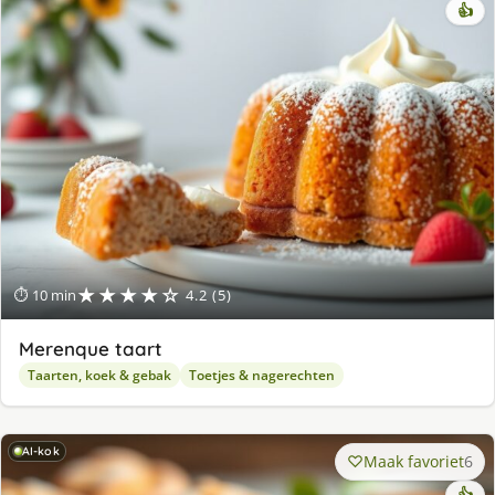
👍
★★★★☆
⏱ 10 min
4.2 (5)
Merenque taart
Taarten, koek & gebak
Toetjes & nagerechten
AI-kok
Maak favoriet
6