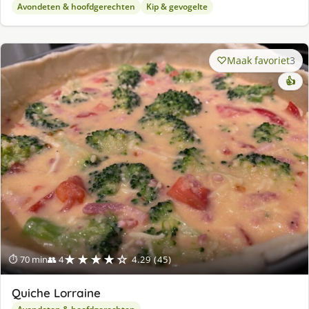
Avondeten & hoofdgerechten
Kip & gevogelte
Maak favoriet
3
👍
★★★★☆
⏱ 70 min
👥 4
4.29 (45)
Quiche Lorraine