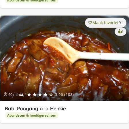
Avondeten & hoofdgerechten
Maak favoriet
91
ke
👍
1
lek
ge
★★★★☆
⏱ 60 min
👥 4
3.96 (108)
Babi Pangang à la Henkie
Avondeten & hoofdgerechten