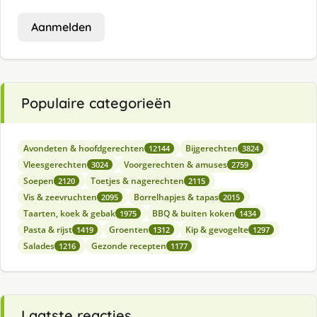
Aanmelden
Populaire categorieën
Avondeten & hoofdgerechten
Bijgerechten
12144
3824
Vleesgerechten
Voorgerechten & amuses
3024
2759
Soepen
Toetjes & nagerechten
2120
2115
Vis & zeevruchten
Borrelhapjes & tapas
2095
2015
Taarten, koek & gebak
BBQ & buiten koken
1975
1434
Pasta & rijst
Groenten
Kip & gevogelte
1419
1312
1297
Salades
Gezonde recepten
1216
1177
Laatste reacties