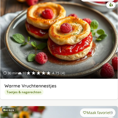
👍
★★★★★
⏱ 30 min
👥 10
4.75 (4)
Warme Vruchtennestjes
Toetjes & nagerechten
AI-kok
Maak favoriet
9