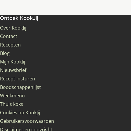
Ontdek KookJij
Over KookJij
Contact
Recepten
Blog
Mijn KookJij
Nieuwsbrief
Recept insturen
Boodschappenlijst
Weekmenu
Thuis koks
Cookies op KookJij
Gebruikersvoorwaarden
Disclaimer en copyright